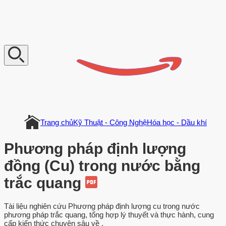
V
n
D
o
c
u
m
e
n
t
Trang chủ
Kỹ Thuật - Công Nghệ
Hóa học - Dầu khí
Phương pháp định lượng
đồng (Cu) trong nước bằng
trắc quang
Tài liệu nghiên cứu Phương pháp định lượng cu trong nước
phương pháp trắc quang, tổng hợp lý thuyết và thực hành, cung
cấp kiến thức chuyên sâu về .