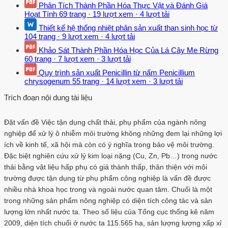
Phân Tích Thành Phần Hóa Thực Vật và Đánh Giá
Hoạt Tính
69 trang
·
19 lượt xem
·
4 lượt tải
Thiết kế hệ thống nhiệt phân sản xuất than sinh học từ
104 trang
·
9 lượt xem
·
4 lượt tải
Khảo Sát Thành Phần Hóa Học Của Lá Cây Me Rừng
60 trang
·
7 lượt xem
·
3 lượt tải
Quy trình sản xuất Penicillin từ nấm Penicillium
chrysogenum
55 trang
·
14 lượt xem
·
3 lượt tải
Trích đoạn nội dung tài liệu
Đặt vấn đề Việc tận dụng chất thải, phụ phẩm của ngành nông
nghiệp để xử lý ô nhiễm môi trường không những đem lại những lợi
ích về kinh tế, xã hội mà còn có ý nghĩa trong bảo vệ môi trường.
Đặc biệt nghiên cứu xử lý kim loại nặng (Cu, Zn, Pb…) trong nước
thải bằng vật liệu hấp phụ có giá thành thấp, thân thiện với môi
trường được tận dụng từ phụ phẩm công nghiệp là vấn đề được
nhiều nhà khoa học trong và ngoài nước quan tâm. Chuối là một
trong những sản phẩm nông nghiệp có diện tích công tác và sản
lượng lớn nhất nước ta. Theo số liệu của Tổng cục thống kê năm
2009, diện tích chuối ở nước ta 115.565 ha, sản lượng lượng xấp xỉ