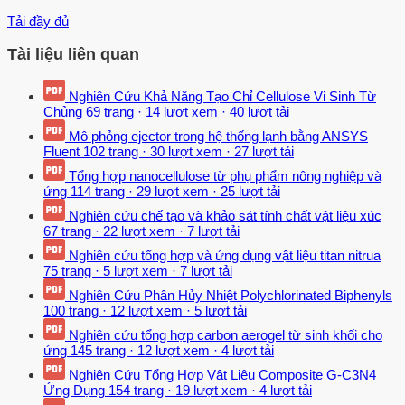
Tải đầy đủ
Tài liệu liên quan
Nghiên Cứu Khả Năng Tạo Chỉ Cellulose Vi Sinh Từ
Chủng
69 trang
·
14 lượt xem
·
40 lượt tải
Mô phỏng ejector trong hệ thống lạnh bằng ANSYS
Fluent
102 trang
·
30 lượt xem
·
27 lượt tải
Tổng hợp nanocellulose từ phụ phẩm nông nghiệp và
ứng
114 trang
·
29 lượt xem
·
25 lượt tải
Nghiên cứu chế tạo và khảo sát tính chất vật liệu xúc
67 trang
·
22 lượt xem
·
7 lượt tải
Nghiên cứu tổng hợp và ứng dụng vật liệu titan nitrua
75 trang
·
5 lượt xem
·
7 lượt tải
Nghiên Cứu Phân Hủy Nhiệt Polychlorinated Biphenyls
100 trang
·
12 lượt xem
·
5 lượt tải
Nghiên cứu tổng hợp carbon aerogel từ sinh khối cho
ứng
145 trang
·
12 lượt xem
·
4 lượt tải
Nghiên Cứu Tổng Hợp Vật Liệu Composite G-C3N4
Ứng Dụng
154 trang
·
19 lượt xem
·
4 lượt tải