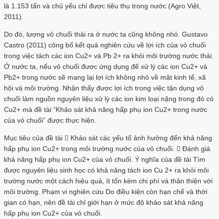
là 1.153 tấn và chủ yếu chỉ được tiêu thụ trong nước (Agro Việt,
2011).
Do đó, lượng vỏ chuối thải ra ở nước ta cũng không nhỏ. Gustavo
Castro (2011) công bố kết quả nghiên cứu về lợi ích của vỏ chuối
trong việc tách các ion Cu2+ và Pb 2+ ra khỏi môi trường nước thải.
Ở nước ta, nếu vỏ chuối được ứng dụng để xử lý các ion Cu2+ và
Pb2+ trong nước sẽ mang lại lợi ích không nhỏ về mặt kinh tế, xã
hội và môi trường. Nhận thấy được lợi ích trong việc tận dụng vỏ
chuối làm nguồn nguyên liệu xử lý các ion kim loại nặng trong đó có
Cu2+ mà đề tài “Khảo sát khả năng hấp phụ ion Cu2+ trong nước
của vỏ chuối” được thực hiện.
Mục tiêu của đề tài  Khảo sát các yếu tố ảnh hưởng đến khả năng
hấp phụ ion Cu2+ trong môi trường nước của vỏ chuối.  Đánh giá
khả năng hấp phụ ion Cu2+ của vỏ chuối. Ý nghĩa của đề tài Tìm
được nguyên liệu sinh học có khả năng tách ion Cu 2+ ra khỏi môi
trường nước một cách hiệu quả, ít tốn kém chi phí và thân thiện với
môi trường. Phạm vi nghiên cứu Do điều kiện còn hạn chế và thời
gian có hạn, nên đề tài chỉ giới hạn ở mức độ khảo sát khả năng
hấp phụ ion Cu2+ của vỏ chuối.