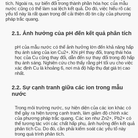
tích. Ngoài ra, sự biến đổi trong thành phần hóa học của mẫu
nước cũng có thể làm sai lệch kết quả. Do đó, việc hiểu rõ các
yếu tố này là rất quan trọng để cải thiện độ tin cậy của phương
pháp trắc quang.
2.1. Ảnh hưởng của pH đến kết quả phân tích
pH của mẫu nước có thể ảnh hưởng lớn đến khả năng hấp
thụ ánh sáng của ion Cu2+. Khi pH thay đổi, trạng thái hóa
học của Cu cũng thay đổi, dẫn đến sự thay đổi trong độ hấp
thụ ánh sáng. Nghiên cứu cho thấy rằng pH tối ưu cho việc
xác định Cu là khoảng 6, nơi mà độ hấp thụ đạt giá trị cao
nhất.
2.2. Sự cạnh tranh giữa các ion trong mẫu
nước
Trong môi trường nước, sự hiện diện của các ion khác có
thể gây ra hiện tượng cạnh tranh, làm giảm độ chính xác
của phương pháp trắc quang. Các ion như Zn2+, Pb2+ có
thể tương tác với các chất hấp phụ, ảnh hưởng đến kết quả
phân tích Cu. Do đó, cần phải kiểm soát các yếu tố này
trong quá trình phân tích.