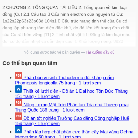
2 CHƯƠNG 2: TỔNG QUAN TÀI LIỆU 2. Tổng quan về kim loại
đồng (Cu) 2.1 Cấu tạo  Cấu hình electron của nguyên tử Cu:
1s22s22p63s23p63d 104s1  Cấu trúc mạng tinh thể của Cu có
dạng lập phương tâm diện đặc khít, do đó liên kết trong đơn chất
của Cu rất bền vững [11].2 Tính chất vật lí  Đồng là kim loại màu
đỏ, có độ dẫn nhiệt và dẫn điện cao.  Khối lượng riêng: 8920
kg/m3  Khối lượng nguyên tử: 63,546 đ.C  Nhiệt dung riêng: 380
Nội dung được bảo vệ bản quyền —
Tải xuống đầy đủ
J/kg.độ  Điểm nóng chảy: 1357,6 K  Điểm sôi: 2840 K [11] 2.3
Tính chất hóa học  Đồng là kim loại kém hoạt động, có tính khử
Có thể bạn quan tâm
yếu.  Trong các phản ứng hóa học, chủ yếu đồng bị oxy hóa tạo
thành Cu2+.
Phân bón vi sinh Trichoderma đối kháng nấm
Phomopsis longicolla
75 trang
·
1 lượt xem
 Đồng có khả năng phản ứng với : + Một số phi kim: O2, Cl2, Br,
Thiết kế lưới điện - Đồ án 1 Đại học Tôn Đức Thắng
S… + Acid H2SO4 đặc cho khí SO2. + HNO3 cho NO2 hay NO. +
151 trang
·
1 lượt xem
Dung dịch muối: Ag+, Fe3+… [11] 3 2.4 Hàm lượng Cu trong nước
Năng lượng Mặt Trời Phân tán Tòa nhà Thương mại
tự nhiên và nước thải công nghiệp  Trong nước tự nhiên, hàm
Trung Quốc
186 trang
·
1 lượt xem
lượng Cu thường không đáng kể, dao động trong khoảng từ 0,001
Đồ án tốt nghiệp Trường Cao đẳng Công nghiệp Huế
mg/L – 1 mg/L.  Hàm lượng Cu trong nước thải của các nhà máy,
159 trang
·
1 lượt xem
xí nghiệp: + Nhà máy sản xuất Pb – Zn: Hàm lượng Cu trong nước
Phân lập hợp chất phân cực thân cây Mai vàng Ochna
thải khoảng từ 0,4 – 0,8 mg/L.
integerrima
60 trang
·
1 lượt xem