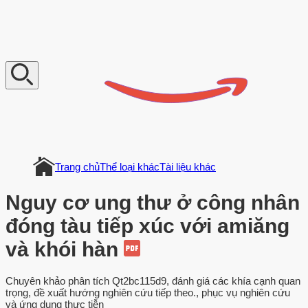
V
n
D
o
c
u
m
e
n
t
Trang chủ
Thể loại khác
Tài liệu khác
Nguy cơ ung thư ở công nhân
đóng tàu tiếp xúc với amiăng
và khói hàn
Chuyên khảo phân tích Qt2bc115d9, đánh giá các khía cạnh quan
trọng, đề xuất hướng nghiên cứu tiếp theo., phục vụ nghiên cứu
và ứng dụng thực tiễn