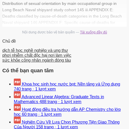
Distribution of sexual orientation by main occupational group in
Long Beach Naval shipyard study cohort 145 iii APPENDIX E:
Deaths classified by cause-of-death categories in the Long Beach
Naval shipyard 146 APPENDIX F: Specific cause-of-deaths for
diseases of the circulatory, respiratory, and digestive systems as
Nội dung được bảo vệ bản quyền —
Tải xuống đầy đủ
well as accidents, suicides, and homicides categories 147
Chủ đề
APPENDIX G: Deaths classified by cause-of-deaths categories in
the Long Beach Naval shipyard study cohort by asbestos exposure
dịch tễ học nghề nghiệp và ung thư
groups 150 APPENDIX H: Cancer-specific deaths in the LBNS study
phơi nhiễm chất độc hại nơi làm việc
sức khỏe công nhân ngành đóng tàu
cohort 152 APPENDIX I: Cancer-specific deaths in the LBNS study
cohort by asbestos exposure groups 153 APPENDIX J: Primary
Có thể bạn quan tâm
cancers in the LBNS study cohort including Office workers and
Administrative personnel 155 APPENDIX K: Site-specific primary
Khoa học sinh học nước bọt: Nền tảng và Ứng dụng
cancers in the LBNS study cohort 156 APPENDIX L: Primary
740 trang
·
1 lượt xem
cancers in the main occupational group, Office workers and
Advanced Linear Algebra: Graduate Texts in
Administrative personnel 157 APPENDIX M: Primary cancers in the
Mathematics
488 trang
·
1 lượt xem
LBNS study cohort by asbestos exposure groups 158 APPENDIX N:
Hoạt động điều tra hướng dẫn AP Chemistry cho lớp
Cancer-specific age-standardized incidence ratio in the male Long
học
60 trang
·
1 lượt xem
Beach Naval shipyard workers compared to the general population
Nghiên Cứu Về Lựa Chọn Phương Tiện Giao Thông
of California by main occupational group 161 APPENDIX O: Modified
Của Người
158 trang
·
1 lượt xem