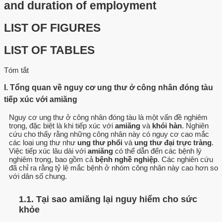
and duration of employment
LIST OF FIGURES
LIST OF TABLES
Tóm tắt
I. Tổng quan về nguy cơ ung thư ở công nhân đóng tàu
tiếp xúc với amiăng
Nguy cơ ung thư ở công nhân đóng tàu là một vấn đề nghiêm
trọng, đặc biệt là khi tiếp xúc với
amiăng
và
khói hàn
. Nghiên
cứu cho thấy rằng những công nhân này có nguy cơ cao mắc
các loại ung thư như
ung thư phổi
và
ung thư đại trực tràng
.
Việc tiếp xúc lâu dài với
amiăng
có thể dẫn đến các bệnh lý
nghiêm trọng, bao gồm cả
bệnh nghề nghiệp
. Các nghiên cứu
đã chỉ ra rằng tỷ lệ mắc bệnh ở nhóm công nhân này cao hơn so
với dân số chung.
1.1. Tại sao amiăng lại nguy hiểm cho sức
khỏe