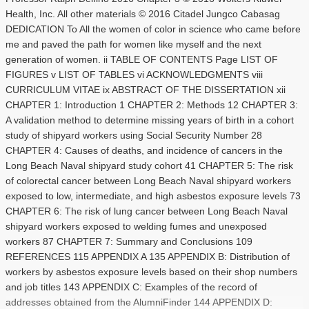
Health, Inc. All other materials © 2016 Citadel Jungco Cabasag
DEDICATION To All the women of color in science who came before
me and paved the path for women like myself and the next
generation of women. ii TABLE OF CONTENTS Page LIST OF
FIGURES v LIST OF TABLES vi ACKNOWLEDGMENTS viii
CURRICULUM VITAE ix ABSTRACT OF THE DISSERTATION xii
CHAPTER 1: Introduction 1 CHAPTER 2: Methods 12 CHAPTER 3:
A validation method to determine missing years of birth in a cohort
study of shipyard workers using Social Security Number 28
CHAPTER 4: Causes of deaths, and incidence of cancers in the
Long Beach Naval shipyard study cohort 41 CHAPTER 5: The risk
of colorectal cancer between Long Beach Naval shipyard workers
exposed to low, intermediate, and high asbestos exposure levels 73
CHAPTER 6: The risk of lung cancer between Long Beach Naval
shipyard workers exposed to welding fumes and unexposed
workers 87 CHAPTER 7: Summary and Conclusions 109
REFERENCES 115 APPENDIX A 135 APPENDIX B: Distribution of
workers by asbestos exposure levels based on their shop numbers
and job titles 143 APPENDIX C: Examples of the record of
addresses obtained from the AlumniFinder 144 APPENDIX D: