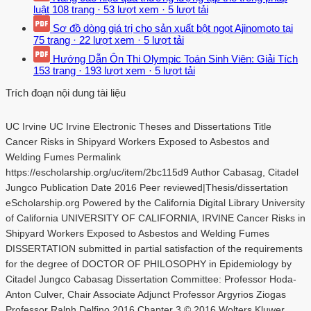
luật
108 trang
·
53 lượt xem
·
5 lượt tải
Sơ đồ dòng giá trị cho sản xuất bột ngọt Ajinomoto tại
75 trang
·
22 lượt xem
·
5 lượt tải
Hướng Dẫn Ôn Thi Olympic Toán Sinh Viên: Giải Tích
153 trang
·
193 lượt xem
·
5 lượt tải
Trích đoạn nội dung tài liệu
UC Irvine UC Irvine Electronic Theses and Dissertations Title
Cancer Risks in Shipyard Workers Exposed to Asbestos and
Welding Fumes Permalink
https://escholarship.org/uc/item/2bc115d9 Author Cabasag, Citadel
Jungco Publication Date 2016 Peer reviewed|Thesis/dissertation
eScholarship.org Powered by the California Digital Library University
of California UNIVERSITY OF CALIFORNIA, IRVINE Cancer Risks in
Shipyard Workers Exposed to Asbestos and Welding Fumes
DISSERTATION submitted in partial satisfaction of the requirements
for the degree of DOCTOR OF PHILOSOPHY in Epidemiology by
Citadel Jungco Cabasag Dissertation Committee: Professor Hoda-
Anton Culver, Chair Associate Adjunct Professor Argyrios Ziogas
Professor Ralph Delfino 2016 Chapter 3 © 2016 Wolters Kluwer