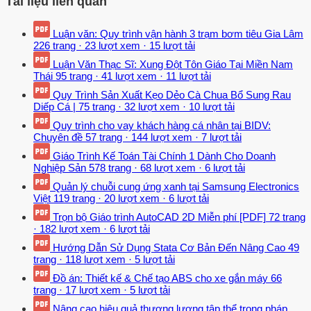
Tài liệu liên quan
Luận văn: Quy trình vận hành 3 trạm bơm tiêu Gia Lâm
226 trang
·
23 lượt xem
·
15 lượt tải
Luận Văn Thạc Sĩ: Xung Đột Tôn Giáo Tại Miền Nam
Thái
95 trang
·
41 lượt xem
·
11 lượt tải
Quy Trình Sản Xuất Kẹo Dẻo Cà Chua Bổ Sung Rau
Diếp Cá |
75 trang
·
32 lượt xem
·
10 lượt tải
Quy trình cho vay khách hàng cá nhân tại BIDV:
Chuyên đề
57 trang
·
144 lượt xem
·
7 lượt tải
Giáo Trình Kế Toán Tài Chính 1 Dành Cho Doanh
Nghiệp Sản
578 trang
·
68 lượt xem
·
6 lượt tải
Quản lý chuỗi cung ứng xanh tại Samsung Electronics
Việt
119 trang
·
20 lượt xem
·
6 lượt tải
Trọn bộ Giáo trình AutoCAD 2D Miễn phí [PDF]
72 trang
·
182 lượt xem
·
6 lượt tải
Hướng Dẫn Sử Dụng Stata Cơ Bản Đến Nâng Cao
49
trang
·
118 lượt xem
·
5 lượt tải
Đồ án: Thiết kế & Chế tạo ABS cho xe gắn máy
66
trang
·
17 lượt xem
·
5 lượt tải
Nâng cao hiệu quả thương lượng tập thể trong pháp