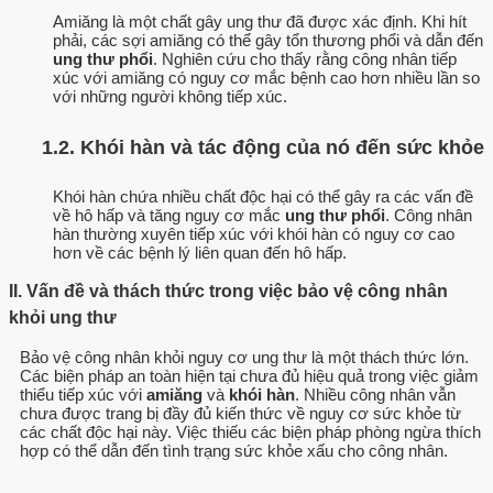
Amiăng là một chất gây ung thư đã được xác định. Khi hít
phải, các sợi amiăng có thể gây tổn thương phổi và dẫn đến
ung thư phổi
. Nghiên cứu cho thấy rằng công nhân tiếp
xúc với amiăng có nguy cơ mắc bệnh cao hơn nhiều lần so
với những người không tiếp xúc.
1.2. Khói hàn và tác động của nó đến sức khỏe
Khói hàn chứa nhiều chất độc hại có thể gây ra các vấn đề
về hô hấp và tăng nguy cơ mắc
ung thư phổi
. Công nhân
hàn thường xuyên tiếp xúc với khói hàn có nguy cơ cao
hơn về các bệnh lý liên quan đến hô hấp.
II. Vấn đề và thách thức trong việc bảo vệ công nhân
khỏi ung thư
Bảo vệ công nhân khỏi nguy cơ ung thư là một thách thức lớn.
Các biện pháp an toàn hiện tại chưa đủ hiệu quả trong việc giảm
thiểu tiếp xúc với
amiăng
và
khói hàn
. Nhiều công nhân vẫn
chưa được trang bị đầy đủ kiến thức về nguy cơ sức khỏe từ
các chất độc hại này. Việc thiếu các biện pháp phòng ngừa thích
hợp có thể dẫn đến tình trạng sức khỏe xấu cho công nhân.