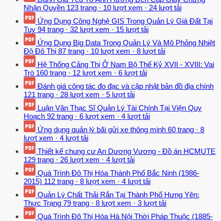
Nhận Quyền
123 trang
·
10 lượt xem
·
24 lượt tải
Ứng Dụng Công Nghệ GIS Trong Quản Lý Giá Đất Tại
Tuy
94 trang
·
32 lượt xem
·
15 lượt tải
Ứng Dụng Big Data Trong Quản Lý Và Mô Phỏng Nhiệt
Độ Đô Thị
87 trang
·
10 lượt xem
·
8 lượt tải
Hệ Thống Cảng Thị Ở Nam Bộ Thế Kỷ XVII - XVIII: Vai
Trò
160 trang
·
12 lượt xem
·
6 lượt tải
Đánh giá công tác đo đạc và cập nhật bản đồ địa chính
121 trang
·
28 lượt xem
·
5 lượt tải
Luận Văn Thạc Sĩ Quản Lý Tài Chính Tại Viện Quy
Hoạch
92 trang
·
6 lượt xem
·
4 lượt tải
Ứng dụng quản lý bãi gửi xe thông minh
60 trang
·
8
lượt xem
·
4 lượt tải
Thiết kế chung cư An Dương Vương - Đồ án HCMUTE
129 trang
·
26 lượt xem
·
4 lượt tải
Quá Trình Đô Thị Hóa Thành Phố Bắc Ninh (1986-
2015)
112 trang
·
8 lượt xem
·
4 lượt tải
Quản Lý Chất Thải Rắn Tại Thành Phố Hưng Yên:
Thực Trạng
79 trang
·
8 lượt xem
·
3 lượt tải
Quá Trình Đô Thị Hóa Hà Nội Thời Pháp Thuộc (1885-