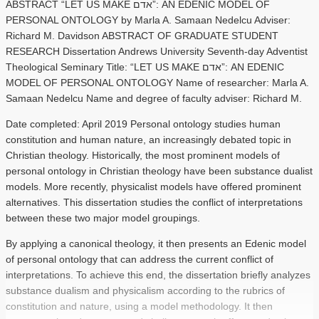
ABSTRACT “LET US MAKE ‫”אדם‬: AN EDENIC MODEL OF
PERSONAL ONTOLOGY by Marla A. Samaan Nedelcu Adviser:
Richard M. Davidson ABSTRACT OF GRADUATE STUDENT
RESEARCH Dissertation Andrews University Seventh-day Adventist
Theological Seminary Title: “LET US MAKE ‫”אדם‬: AN EDENIC
MODEL OF PERSONAL ONTOLOGY Name of researcher: Marla A.
Samaan Nedelcu Name and degree of faculty adviser: Richard M.
Date completed: April 2019 Personal ontology studies human
constitution and human nature, an increasingly debated topic in
Christian theology. Historically, the most prominent models of
personal ontology in Christian theology have been substance dualist
models. More recently, physicalist models have offered prominent
alternatives. This dissertation studies the conflict of interpretations
between these two major model groupings.
By applying a canonical theology, it then presents an Edenic model
of personal ontology that can address the current conflict of
interpretations. To achieve this end, the dissertation briefly analyzes
substance dualism and physicalism according to the rubrics of
constitution and nature, using a model methodology. It then