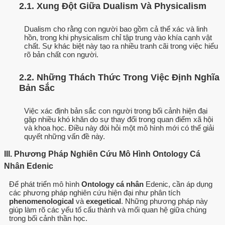
2.1. Xung Đột Giữa Dualism Và Physicalism
Dualism cho rằng con người bao gồm cả thể xác và linh
hồn, trong khi physicalism chỉ tập trung vào khía cạnh vật
chất. Sự khác biệt này tạo ra nhiều tranh cãi trong việc hiểu
rõ bản chất con người.
2.2. Những Thách Thức Trong Việc Định Nghĩa
Bản Sắc
Việc xác định bản sắc con người trong bối cảnh hiện đại
gặp nhiều khó khăn do sự thay đổi trong quan điểm xã hội
và khoa học. Điều này đòi hỏi một mô hình mới có thể giải
quyết những vấn đề này.
III. Phương Pháp Nghiên Cứu Mô Hình Ontology Cá
Nhân Edenic
Để phát triển mô hình
Ontology cá nhân
Edenic, cần áp dụng
các phương pháp nghiên cứu hiện đại như phân tích
phenomenological
và
exegetical
. Những phương pháp này
giúp làm rõ các yếu tố cấu thành và mối quan hệ giữa chúng
trong bối cảnh thần học.