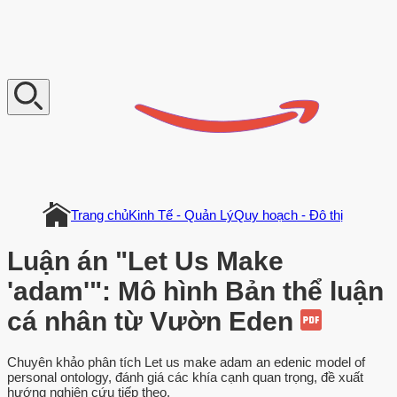
V
n
D
o
c
u
m
e
n
t
Trang chủ
Kinh Tế - Quản Lý
Quy hoạch - Đô thị
Luận án "Let Us Make
'adam'": Mô hình Bản thể luận
cá nhân từ Vườn Eden
Chuyên khảo phân tích Let us make adam an edenic model of
personal ontology, đánh giá các khía cạnh quan trọng, đề xuất
hướng nghiên cứu tiếp theo.