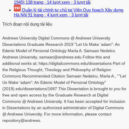
1945)
138 trang
·
14 lượt xem
·
3 lượt tải
Quản lý tài chính tự chủ tại Viện Quy hoạch Xây dựng
Hà Nội
91 trang
·
4 lượt xem
·
3 lượt tải
Trích đoạn nội dung tài liệu
Andrews University Digital Commons @ Andrews University
Dissertations Graduate Research 2019 "Let Us Make 'adam": An
Edenic Model of Personal Ontology Marla A. Samaan Nedelcu
Andrews University, samaan@andrews.edu Follow this and
additional works at: https://digitalcommons.edu/dissertations Part of
the Religious Thought, Theology and Philosophy of Religion
Commons Recommended Citation Samaan Nedelcu, Marla A., ""Let
Us Make 'adam": An Edenic Model of Personal Ontology"
(2019).edu/dissertations/1687 This Dissertation is brought to you for
free and open access by the Graduate Research at Digital
Commons @ Andrews University. It has been accepted for inclusion
in Dissertations by an authorized administrator of Digital Commons
@ Andrews University. For more information, please contact
repository@andrews.