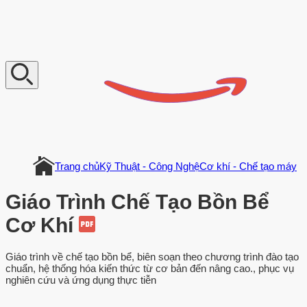
V
n
D
o
c
u
m
e
n
t
Trang chủ
Kỹ Thuật - Công Nghệ
Cơ khí - Chế tạo máy
Giáo Trình Chế Tạo Bồn Bể
Cơ Khí
Giáo trình về chế tạo bồn bể, biên soạn theo chương trình đào tạo
chuẩn, hệ thống hóa kiến thức từ cơ bản đến nâng cao., phục vụ
nghiên cứu và ứng dụng thực tiễn