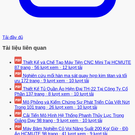
Tải đầy đủ
Tài liệu liên quan
Thiết Kế và Chế Tạo Máy Tiện CNC Mini Tại HCMUTE
87 trang
·
56 lượt xem
·
12 lượt tải
Nghiên cứu mối hàn ma sát quay hợp kim titan và tối
ưu
172 trang
·
9 lượt xem
·
10 lượt tải
Thiết Kế Tủ Quần Áo Hiện Đại TH-22 Tại Công Ty Cổ
Phần
137 trang
·
8 lượt xem
·
10 lượt tải
Mô Phỏng và Kiểm Chứng Sự Phát Triển Của Vết Nứt
Trong
101 trang
·
26 lượt xem
·
10 lượt tải
Cải Tiến Mô Hình Hệ Thống Phanh Thủy Lực Trong
Giảng Dạy
98 trang
·
9 lượt xem
·
10 lượt tải
Máy Băm Nghiền Cỏ Voi Năng Suất 200 Kg/ Giờ - Đồ
Án HCMUTE
98 trang
·
41 lượt xem
·
9 lượt tải