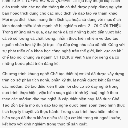
năm 2016 1 TUYÊN BỐ BẢN QUYỀN Tài liệu này thuộc loại sách
giáo trình nên các nguồn thông tin có thể được phép dùng nguyên
bản hoặc trích dùng cho các mục đích về đào tạo và tham khảo.
Mọi mục đích khác mang tính lệch lạc hoặc sử dụng với mục đích
kinh doanh thiếu lành mạnh sẽ bị nghiêm cấm. 2 LỜI GIỚI THIỆU
Trong những năm qua, dạy nghề đã có những bước tiến vượt bậc
cả về số lượng và chất lượng, nhằm thực hiện nhiệm vụ đào tạo
nguồn nhân lực kỹ thuật trực tiếp đáp ứng nhu cầu xã hội. Cùng với
sự phát triển của khoa học công nghệ trên thế giới, lĩnh vực cơ khí
chế tạo nói chung và ngành CTTBCK ở Việt Nam nói riêng đã có
những bước phát triển đáng kể.
Chương trình khung nghề Chế tạo thiết bị cơ khí đã được xây dựng
trên cơ sở phân tích nghề, phần kỹ thuật nghề được kết cấu theo
các môđun. Để tạo điều kiện thuận lợi cho cơ sở dạy nghề trong
quá trình thực hiện, việc biên soạn giáo trình kỹ thuật nghề theo
theo các môđun đào tạo nghề là cấp thiết hiện nay. Mô đun: Chế
Tạo Bồn Bể là mô đun đào tạo nghề được biên soạn theo hình thức
tích hợp lý thuyết và thực hành. Trong quá trình hực hiện, nhóm
biên soạn đã tham khảo nhiều tài liệu cơ khí trong và ngoài nước,
kết hợp với kinh nghiệm trong thực tế sản xuất.