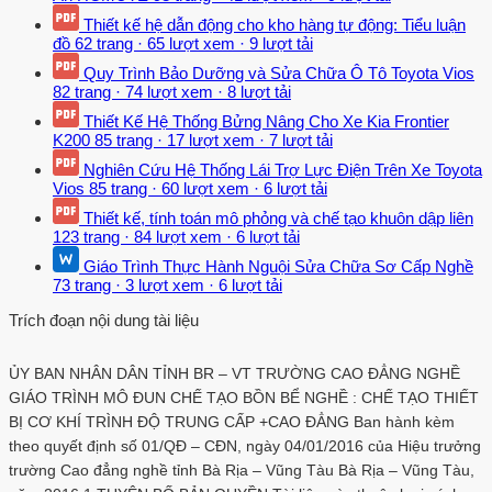
Thiết kế hệ dẫn động cho kho hàng tự động: Tiểu luận
đồ
62 trang
·
65 lượt xem
·
9 lượt tải
Quy Trình Bảo Dưỡng và Sửa Chữa Ô Tô Toyota Vios
82 trang
·
74 lượt xem
·
8 lượt tải
Thiết Kế Hệ Thống Bửng Nâng Cho Xe Kia Frontier
K200
85 trang
·
17 lượt xem
·
7 lượt tải
Nghiên Cứu Hệ Thống Lái Trợ Lực Điện Trên Xe Toyota
Vios
85 trang
·
60 lượt xem
·
6 lượt tải
Thiết kế, tính toán mô phỏng và chế tạo khuôn dập liên
123 trang
·
84 lượt xem
·
6 lượt tải
Giáo Trình Thực Hành Nguội Sửa Chữa Sơ Cấp Nghề
73 trang
·
3 lượt xem
·
6 lượt tải
Trích đoạn nội dung tài liệu
ỦY BAN NHÂN DÂN TỈNH BR – VT TRƯỜNG CAO ĐẲNG NGHỀ
GIÁO TRÌNH MÔ ĐUN CHẾ TẠO BỒN BỂ NGHỀ : CHẾ TẠO THIẾT
BỊ CƠ KHÍ TRÌNH ĐỘ TRUNG CẤP +CAO ĐẲNG Ban hành kèm
theo quyết định số 01/QĐ – CĐN, ngày 04/01/2016 của Hiệu trưởng
trường Cao đẳng nghề tỉnh Bà Rịa – Vũng Tàu Bà Rịa – Vũng Tàu,