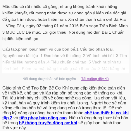
Mặc dầu có rất nhiều cố gắng, nhưng không tránh khỏi những
khiếm khuyết, rất mong nhận được sự đóng góp ý kiến của độc giả
để giáo trình được hoàn thiện hơn. Xin chân thành cảm ơn! Bà Rịa
– Vũng Tàu, ngày 02 tháng 01 năm 2016 Biên soạn Trần Bình Minh
3 MỤC LỤC Đề mục. Lời giới thiệu. Nội dung mô đun Bài 1 Chuẩn
bị điều kiện chế tạo.
Cấu tạo,phân loại,nhiệm vụ của bồn bể.1 Cấu tạo,phân loại.
Nguyên cứu tài liệu .1 Đọc bản vẽ thi công .2 Vẽ tách chi tiết .3 Tìm
hiểu tài liệu hướng dẫn .4 Tiêu chuẩn chế tạo .5 Vạch ra trình tự
tiến hành. Kiểm tra mặt bằng thi công,sàn thao tác .2 Mặt bằng thi
công đúng thiết kế .3 Đường vận chuyển vật tư. Lập phương án thi
Nội dung được bảo vệ bản quyền —
Tải xuống đầy đủ
công .1 Nhiệm vụ thi công.2 Các công việc cụ thể.
Giáo trình Chế Tạo Bồn Bể Cơ Khí cung cấp kiến thức toàn diện
Chuẩn bị dụng cụ vật tư .1 Nguyên cứu phương án thi công.2
về thiết kế, chế tạo và lắp ráp bồn bể trong các hệ thống cơ khí.
Tài liệu trình bày chi tiết về công nghệ gia công, lựa chọn vật liệu,
Chuẩn bị địa điểm tập kết .3 Lập phiếu báo thiết bị .4 Chuẩn bị
kỹ thuật hàn và quy trình kiểm tra chất lượng. Người học sẽ nắm
trang thiết bị bảo hộ. 13 Bài 2: Chế tạo thân bồn. Phương pháp khai
vững cấu tạo bồn bể và ứng dụng của nó trong thực tế. Để mở
triển hình trụ. Đọc bản vẽ chi tiết.
rộng kỹ năng gia công, bạn nên tham khảo
chế tạo thiết bị cơ khí
tập 2
và
tiện phay bào nâng cao
. Hiểu rõ ứng dụng thực tiễn bồn
Thực hành xếp hình vạch dấu. Thực hành cắt phôi, mài sữa phôi.
bể trong
hệ thống truyền động cơ khí
sẽ giúp bạn thành thạo
lĩnh vực này.
Thực hành uốn trên máy lốc tôn. Thực hành hàn đính.1 Hàn đính