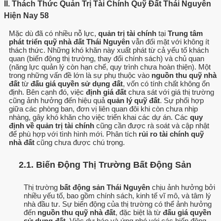
II. Thách Thức Quản Trị Tài Chính Quỹ Đất Thái Nguyên
Hiện Nay 58
Mặc dù đã có nhiều nỗ lực,
quản trị tài chính
tại
Trung tâm
phát triển quỹ nhà đất Thái Nguyên
vẫn đối mặt với không ít
thách thức. Những khó khăn này xuất phát từ cả yếu tố khách
quan (biến động thị trường, thay đổi chính sách) và chủ quan
(năng lực quản lý còn hạn chế, quy trình chưa hoàn thiện). Một
trong những vấn đề lớn là sự phụ thuộc vào
nguồn thu quỹ nhà
đất
từ
đấu giá quyền sử dụng đất
, vốn có tính chất không ổn
định. Bên cạnh đó, việc
định giá đất
chưa sát với giá thị trường
cũng ảnh hưởng đến hiệu quả
quản lý quỹ đất
. Sự phối hợp
giữa các phòng ban, đơn vị liên quan đôi khi còn chưa nhịp
nhàng, gây khó khăn cho việc triển khai các dự án. Các
quy
định về quản trị tài chính
cũng cần được rà soát và cập nhật
để phù hợp với tình hình mới. Phân tích
rủi ro tài chính quỹ
nhà đất
cũng chưa được chú trọng.
2.1. Biến Động Thị Trường Bất Động Sản
Thị trường
bất động sản Thái Nguyên
chịu ảnh hưởng bởi
nhiều yếu tố, bao gồm chính sách, kinh tế vĩ mô, và tâm lý
nhà đầu tư. Sự biến động của thị trường có thể ảnh hưởng
đến
nguồn thu quỹ nhà đất
, đặc biệt là từ
đấu giá quyền
sử dụng đất
. Việc dự báo và ứng phó với các biến động