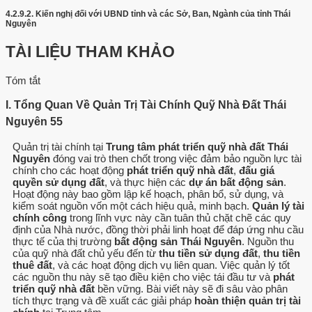
4.2.9.2.
Kiến nghị đối với UBND tỉnh và các Sở, Ban, Ngành của tỉnh Thái
Nguyên
TÀI LIỆU THAM KHẢO
Tóm tắt
I. Tổng Quan Về Quản Trị Tài Chính Quỹ Nhà Đất Thái
Nguyên 55
Quản trị tài chính tại
Trung tâm phát triển quỹ nhà đất Thái
Nguyên
đóng vai trò then chốt trong việc đảm bảo nguồn lực tài
chính cho các hoạt động
phát triển quỹ nhà đất
,
đấu giá
quyền sử dụng đất
, và thực hiện các
dự án bất động sản
.
Hoạt động này bao gồm lập kế hoạch, phân bổ, sử dụng, và
kiểm soát nguồn vốn một cách hiệu quả, minh bạch.
Quản lý tài
chính công
trong lĩnh vực này cần tuân thủ chặt chẽ các quy
định của Nhà nước, đồng thời phải linh hoạt để đáp ứng nhu cầu
thực tế của thị trường
bất động sản Thái Nguyên
. Nguồn thu
của quỹ nhà đất chủ yếu đến từ
thu tiền sử dụng đất
,
thu tiền
thuê đất
, và các hoạt động dịch vụ liên quan. Việc quản lý tốt
các nguồn thu này sẽ tạo điều kiện cho việc tái đầu tư và
phát
triển quỹ nhà đất
bền vững. Bài viết này sẽ đi sâu vào phân
tích thực trạng và đề xuất các giải pháp
hoàn thiện quản trị tài