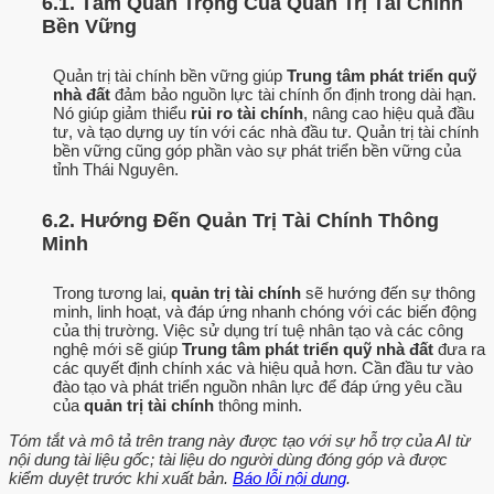
6.1. Tầm Quan Trọng Của Quản Trị Tài Chính
Bền Vững
Quản trị tài chính bền vững giúp
Trung tâm phát triển quỹ
nhà đất
đảm bảo nguồn lực tài chính ổn định trong dài hạn.
Nó giúp giảm thiểu
rủi ro tài chính
, nâng cao hiệu quả đầu
tư, và tạo dựng uy tín với các nhà đầu tư. Quản trị tài chính
bền vững cũng góp phần vào sự phát triển bền vững của
tỉnh Thái Nguyên.
6.2. Hướng Đến Quản Trị Tài Chính Thông
Minh
Trong tương lai,
quản trị tài chính
sẽ hướng đến sự thông
minh, linh hoạt, và đáp ứng nhanh chóng với các biến động
của thị trường. Việc sử dụng trí tuệ nhân tạo và các công
nghệ mới sẽ giúp
Trung tâm phát triển quỹ nhà đất
đưa ra
các quyết định chính xác và hiệu quả hơn. Cần đầu tư vào
đào tạo và phát triển nguồn nhân lực để đáp ứng yêu cầu
của
quản trị tài chính
thông minh.
Tóm tắt và mô tả trên trang này được tạo với sự hỗ trợ của AI từ
nội dung tài liệu gốc; tài liệu do người dùng đóng góp và được
kiểm duyệt trước khi xuất bản.
Báo lỗi nội dung
.