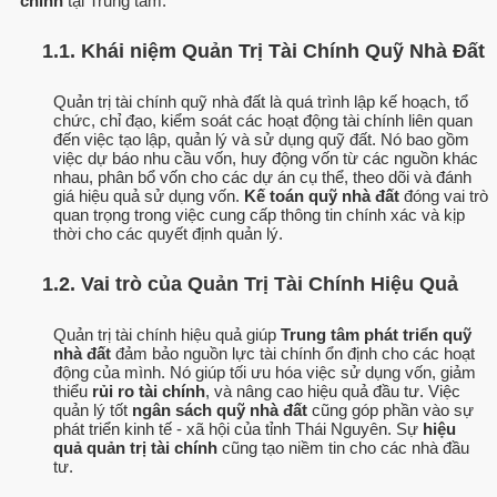
chính
tại Trung tâm.
1.1. Khái niệm Quản Trị Tài Chính Quỹ Nhà Đất
Quản trị tài chính quỹ nhà đất là quá trình lập kế hoạch, tổ
chức, chỉ đạo, kiểm soát các hoạt động tài chính liên quan
đến việc tạo lập, quản lý và sử dụng quỹ đất. Nó bao gồm
việc dự báo nhu cầu vốn, huy động vốn từ các nguồn khác
nhau, phân bổ vốn cho các dự án cụ thể, theo dõi và đánh
giá hiệu quả sử dụng vốn.
Kế toán quỹ nhà đất
đóng vai trò
quan trọng trong việc cung cấp thông tin chính xác và kịp
thời cho các quyết định quản lý.
1.2. Vai trò của Quản Trị Tài Chính Hiệu Quả
Quản trị tài chính hiệu quả giúp
Trung tâm phát triển quỹ
nhà đất
đảm bảo nguồn lực tài chính ổn định cho các hoạt
động của mình. Nó giúp tối ưu hóa việc sử dụng vốn, giảm
thiểu
rủi ro tài chính
, và nâng cao hiệu quả đầu tư. Việc
quản lý tốt
ngân sách quỹ nhà đất
cũng góp phần vào sự
phát triển kinh tế - xã hội của tỉnh Thái Nguyên. Sự
hiệu
quả quản trị tài chính
cũng tạo niềm tin cho các nhà đầu
tư.