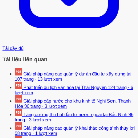
Tải đầy đủ
Tài liệu liên quan
Giải pháp nâng cao quản lý dự án đầu tư xây dựng tại
107 trang
·
13 lượt xem
Phát triển du lịch văn hóa tại Thái Nguyên
124 trang
·
6
lượt xem
Giải pháp cấp nước cho khu kinh tế Nghi Sơn, Thanh
Hóa
96 trang
·
3 lượt xem
Tăng cường thu hút đầu tư nước ngoài tại Bắc Ninh
96
trang
·
3 lượt xem
Giải pháp nâng cao quản lý khai thác công trình thủy lợi
98 trang
·
1 lượt xem