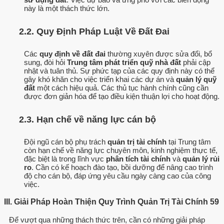
này là một thách thức lớn.
2.2. Quy Định Pháp Luật Về Đất Đai
Các
quy định về đất đai
thường xuyên được sửa đổi, bổ
sung, đòi hỏi
Trung tâm phát triển quỹ nhà đất
phải cập
nhật và tuân thủ. Sự phức tạp của các quy định này có thể
gây khó khăn cho việc triển khai các dự án và
quản lý quỹ
đất
một cách hiệu quả. Các thủ tục hành chính cũng cần
được đơn giản hóa để tạo điều kiện thuận lợi cho hoạt động.
2.3. Hạn chế về năng lực cán bộ
Đội ngũ cán bộ phụ trách
quản trị tài chính
tại Trung tâm
còn hạn chế về năng lực chuyên môn, kinh nghiệm thực tế,
đặc biệt là trong lĩnh vực
phân tích tài chính
và
quản lý rủi
ro
. Cần có kế hoạch đào tạo, bồi dưỡng để nâng cao trình
độ cho cán bộ, đáp ứng yêu cầu ngày càng cao của công
việc.
III. Giải Pháp Hoàn Thiện Quy Trình Quản Trị Tài Chính 59
Để vượt qua những thách thức trên, cần có những giải pháp