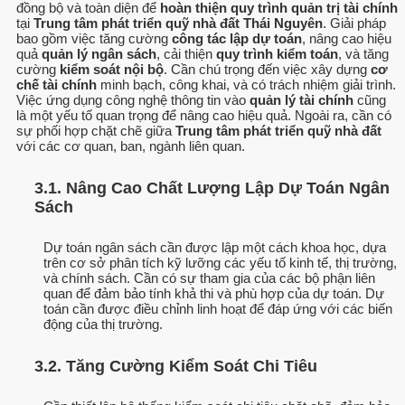
đồng bộ và toàn diện để
hoàn thiện quy trình quản trị tài chính
tại
Trung tâm phát triển quỹ nhà đất Thái Nguyên
. Giải pháp
bao gồm việc tăng cường
công tác lập dự toán
, nâng cao hiệu
quả
quản lý ngân sách
, cải thiện
quy trình kiểm toán
, và tăng
cường
kiểm soát nội bộ
. Cần chú trọng đến việc xây dựng
cơ
chế tài chính
minh bạch, công khai, và có trách nhiệm giải trình.
Việc ứng dụng công nghệ thông tin vào
quản lý tài chính
cũng
là một yếu tố quan trọng để nâng cao hiệu quả. Ngoài ra, cần có
sự phối hợp chặt chẽ giữa
Trung tâm phát triển quỹ nhà đất
với các cơ quan, ban, ngành liên quan.
3.1. Nâng Cao Chất Lượng Lập Dự Toán Ngân
Sách
Dự toán ngân sách cần được lập một cách khoa học, dựa
trên cơ sở phân tích kỹ lưỡng các yếu tố kinh tế, thị trường,
và chính sách. Cần có sự tham gia của các bộ phận liên
quan để đảm bảo tính khả thi và phù hợp của dự toán. Dự
toán cần được điều chỉnh linh hoạt để đáp ứng với các biến
động của thị trường.
3.2. Tăng Cường Kiểm Soát Chi Tiêu