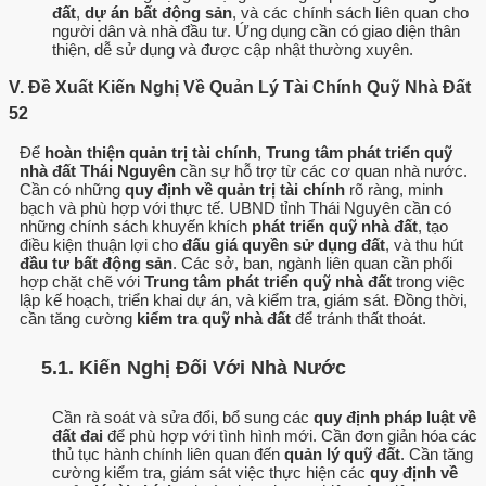
đất
,
dự án bất động sản
, và các chính sách liên quan cho
người dân và nhà đầu tư. Ứng dụng cần có giao diện thân
thiện, dễ sử dụng và được cập nhật thường xuyên.
V. Đề Xuất Kiến Nghị Về Quản Lý Tài Chính Quỹ Nhà Đất
52
Để
hoàn thiện quản trị tài chính
,
Trung tâm phát triển quỹ
nhà đất Thái Nguyên
cần sự hỗ trợ từ các cơ quan nhà nước.
Cần có những
quy định về quản trị tài chính
rõ ràng, minh
bạch và phù hợp với thực tế. UBND tỉnh Thái Nguyên cần có
những chính sách khuyến khích
phát triển quỹ nhà đất
, tạo
điều kiện thuận lợi cho
đấu giá quyền sử dụng đất
, và thu hút
đầu tư bất động sản
. Các sở, ban, ngành liên quan cần phối
hợp chặt chẽ với
Trung tâm phát triển quỹ nhà đất
trong việc
lập kế hoạch, triển khai dự án, và kiểm tra, giám sát. Đồng thời,
cần tăng cường
kiểm tra quỹ nhà đất
để tránh thất thoát.
5.1. Kiến Nghị Đối Với Nhà Nước
Cần rà soát và sửa đổi, bổ sung các
quy định pháp luật về
đất đai
để phù hợp với tình hình mới. Cần đơn giản hóa các
thủ tục hành chính liên quan đến
quản lý quỹ đất
. Cần tăng
cường kiểm tra, giám sát việc thực hiện các
quy định về