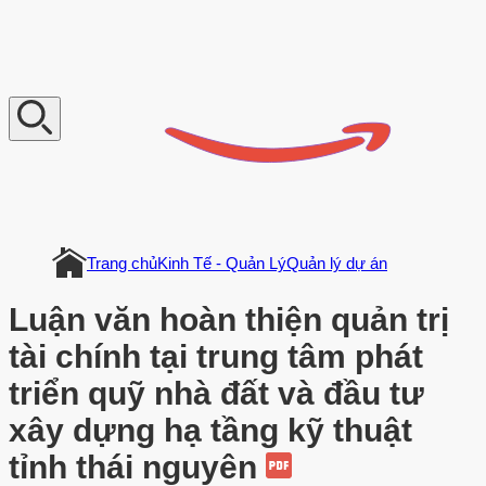
V
n
D
o
c
u
m
e
n
t
Trang chủ
Kinh Tế - Quản Lý
Quản lý dự án
Luận văn hoàn thiện quản trị
tài chính tại trung tâm phát
triển quỹ nhà đất và đầu tư
xây dựng hạ tầng kỹ thuật
tỉnh thái nguyên