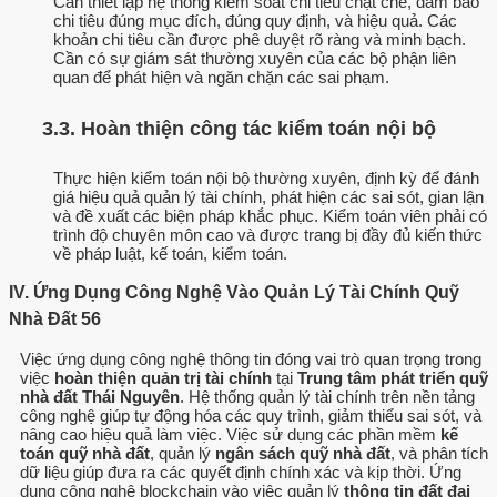
Cần thiết lập hệ thống kiểm soát chi tiêu chặt chẽ, đảm bảo
chi tiêu đúng mục đích, đúng quy định, và hiệu quả. Các
khoản chi tiêu cần được phê duyệt rõ ràng và minh bạch.
Cần có sự giám sát thường xuyên của các bộ phận liên
quan để phát hiện và ngăn chặn các sai phạm.
3.3. Hoàn thiện công tác kiểm toán nội bộ
Thực hiện kiểm toán nội bộ thường xuyên, định kỳ để đánh
giá hiệu quả quản lý tài chính, phát hiện các sai sót, gian lận
và đề xuất các biện pháp khắc phục. Kiểm toán viên phải có
trình độ chuyên môn cao và được trang bị đầy đủ kiến thức
về pháp luật, kế toán, kiểm toán.
IV. Ứng Dụng Công Nghệ Vào Quản Lý Tài Chính Quỹ
Nhà Đất 56
Việc ứng dụng công nghệ thông tin đóng vai trò quan trọng trong
việc
hoàn thiện quản trị tài chính
tại
Trung tâm phát triển quỹ
nhà đất Thái Nguyên
. Hệ thống quản lý tài chính trên nền tảng
công nghệ giúp tự động hóa các quy trình, giảm thiểu sai sót, và
nâng cao hiệu quả làm việc. Việc sử dụng các phần mềm
kế
toán quỹ nhà đất
, quản lý
ngân sách quỹ nhà đất
, và phân tích
dữ liệu giúp đưa ra các quyết định chính xác và kịp thời. Ứng
dụng công nghệ blockchain vào việc quản lý
thông tin đất đai