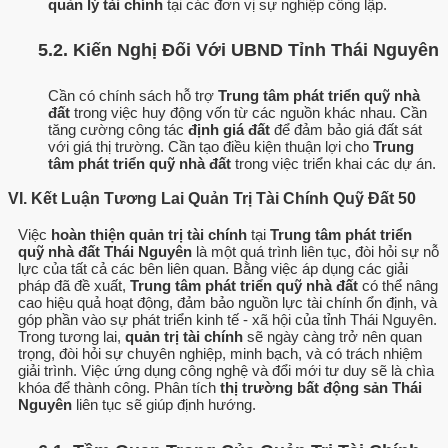
quản lý tài chính
tại các đơn vị sự nghiệp công lập.
5.2. Kiến Nghị Đối Với UBND Tỉnh Thái Nguyên
Cần có chính sách hỗ trợ
Trung tâm phát triển quỹ nhà
đất
trong việc huy động vốn từ các nguồn khác nhau. Cần
tăng cường công tác
định giá đất
để đảm bảo giá đất sát
với giá thị trường. Cần tạo điều kiện thuận lợi cho
Trung
tâm phát triển quỹ nhà đất
trong việc triển khai các dự án.
VI. Kết Luận Tương Lai Quản Trị Tài Chính Quỹ Đất 50
Việc
hoàn thiện quản trị tài chính
tại
Trung tâm phát triển
quỹ nhà đất Thái Nguyên
là một quá trình liên tục, đòi hỏi sự nỗ
lực của tất cả các bên liên quan. Bằng việc áp dụng các giải
pháp đã đề xuất,
Trung tâm phát triển quỹ nhà đất
có thể nâng
cao hiệu quả hoạt động, đảm bảo nguồn lực tài chính ổn định, và
góp phần vào sự phát triển kinh tế - xã hội của tỉnh Thái Nguyên.
Trong tương lai,
quản trị tài chính
sẽ ngày càng trở nên quan
trọng, đòi hỏi sự chuyên nghiệp, minh bạch, và có trách nhiệm
giải trình. Việc ứng dụng công nghệ và đổi mới tư duy sẽ là chìa
khóa để thành công. Phân tích
thị trường bất động sản Thái
Nguyên
liên tục sẽ giúp định hướng.