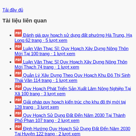
Tải đầy đủ
Tài liệu liên quan
Đánh giá quy hoạch sử dụng đất phường Hà Trung, Hạ
Long
62 trang
·
5 lượt xem
Luận Văn Thạc Sĩ: Quy Hoạch Xây Dựng Nông Thôn
Mới Tại
100 trang
·
1 lượt xem
Luận Văn Thạc Sĩ Quy Hoạch Xây Dựng Nông Thôn
Mới Thạch
74 trang
·
1 lượt xem
Quản Lý Xây Dựng Theo Quy Hoạch Khu Đô Thị Sinh
Thái Văn
114 trang
·
1 lượt xem
Quy Hoạch Phát Triển Sản Xuất Lâm Nông Nghiệp Tại
Xã
100 trang
·
3 lượt xem
Giải pháp quy hoạch kiến trúc cho khu đô thị mới tại
128 trang
·
3 lượt xem
Quy Hoạch Sử Dụng Đất Đến Năm 2030 Tại Thành
Phố Phan
107 trang
·
2 lượt xem
Định Hướng Quy Hoạch Sử Dụng Đất Đến Năm 2030
Tại Huyện
122 trang
·
2 lượt xem