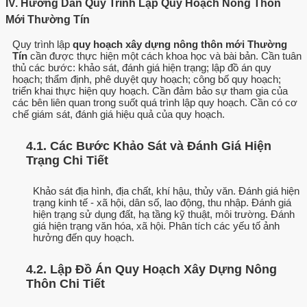
IV. Hướng Dẫn Quy Trình Lập Quy Hoạch Nông Thôn
Mới Thường Tín
Quy trình lập
quy hoạch xây dựng nông thôn mới Thường
Tín
cần được thực hiện một cách khoa học và bài bản. Cần tuân
thủ các bước: khảo sát, đánh giá hiện trạng; lập đồ án quy
hoạch; thẩm định, phê duyệt quy hoạch; công bố quy hoạch;
triển khai thực hiện quy hoạch. Cần đảm bảo sự tham gia của
các bên liên quan trong suốt quá trình lập quy hoạch. Cần có cơ
chế giám sát, đánh giá hiệu quả của quy hoạch.
4.1. Các Bước Khảo Sát và Đánh Giá Hiện
Trạng Chi Tiết
Khảo sát địa hình, địa chất, khí hậu, thủy văn. Đánh giá hiện
trạng kinh tế - xã hội, dân số, lao động, thu nhập. Đánh giá
hiện trạng sử dụng đất, hạ tầng kỹ thuật, môi trường. Đánh
giá hiện trạng văn hóa, xã hội. Phân tích các yếu tố ảnh
hưởng đến quy hoạch.
4.2. Lập Đồ Án Quy Hoạch Xây Dựng Nông
Thôn Chi Tiết