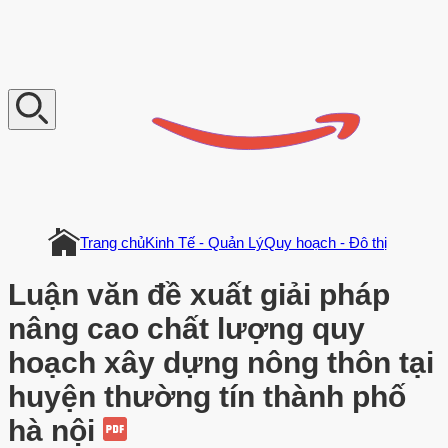
V
n
D
o
c
u
m
e
n
t
Trang chủ
Kinh Tế - Quản Lý
Quy hoạch - Đô thị
Luận văn đề xuất giải pháp
nâng cao chất lượng quy
hoạch xây dựng nông thôn tại
huyện thường tín thành phố
hà nội