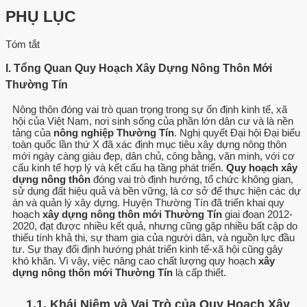
PHỤ LỤC
Tóm tắt
I. Tổng Quan Quy Hoạch Xây Dựng Nông Thôn Mới
Thường Tín
Nông thôn đóng vai trò quan trọng trong sự ổn định kinh tế, xã
hội của Việt Nam, nơi sinh sống của phần lớn dân cư và là nền
tảng của
nông nghiệp Thường Tín
. Nghị quyết Đại hội Đại biểu
toàn quốc lần thứ X đã xác định mục tiêu xây dựng nông thôn
mới ngày càng giàu đẹp, dân chủ, công bằng, văn minh, với cơ
cấu kinh tế hợp lý và kết cấu hạ tầng phát triển.
Quy hoạch xây
dựng nông thôn
đóng vai trò định hướng, tổ chức không gian,
sử dụng đất hiệu quả và bền vững, là cơ sở để thực hiện các dự
án và quản lý xây dựng. Huyện Thường Tín đã triển khai quy
hoạch
xây dựng nông thôn mới Thường Tín
giai đoạn 2012-
2020, đạt được nhiều kết quả, nhưng cũng gặp nhiều bất cập do
thiếu tính khả thi, sự tham gia của người dân, và nguồn lực đầu
tư. Sự thay đổi định hướng phát triển kinh tế-xã hội cũng gây
khó khăn. Vì vậy, việc nâng cao chất lượng quy hoạch
xây
dựng nông thôn mới Thường Tín
là cấp thiết.
1.1. Khái Niệm và Vai Trò của Quy Hoạch Xây