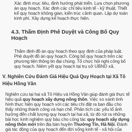
Xác định mục tiêu, định hướng phát triển. Lựa chọn phương
án quy hoạch. Xác định các chỉ tiêu kinh tế - kỹ thuật. Thiết
kế quy hoạch không gian, kiến trúc cảnh quan. Lập dự toán
kinh phí. Xây dựng kế hoạch thực hiện.
4.3. Thẩm Định Phê Duyệt và Công Bố Quy
Hoạch
Thẩm định đồ án quy hoạch theo quy định của pháp luật.
Phê duyệt đồ án quy hoạch. Công bố quy hoạch trên các
phương tiện thông tin đại chúng. Tổ chức hội nghị công bố
quy hoạch. Niêm yết quy hoạch tại trụ sở UBND xã.
V. Nghiên Cứu Đánh Giá Hiệu Quả Quy Hoạch tại Xã Tô
Hiệu Hồng Vân
Nghiên cứu tại hai xã Tô Hiệu và Hồng Vân giúp đánh giá thực tế
hiệu quả
quy hoạch xây dựng nông thôn
. Việc so sánh tình
hình thực hiện quy hoạch với các tiêu chí đặt ra ban đầu cho
thấy những thành công và hạn chế. Phân tích các yếu tố ảnh
hưởng đến chất lượng quy hoạch tại hai xã, từ đó rút ra những
bài học kinh nghiệm quý báu cho công tác
quy hoạch xây dựng
nông thôn mới
trên địa bàn huyện
Thường Tín, Hà Nội
. Đánh
giá tác động của quy hoạch đến đời sống kinh tế - xã hội của