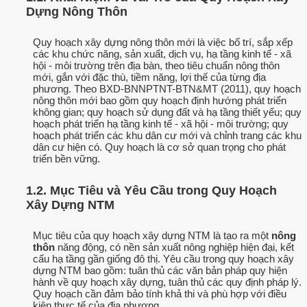
Dựng Nông Thôn
Quy hoạch xây dựng nông thôn mới là việc bố trí, sắp xếp
các khu chức năng, sản xuất, dịch vụ, hạ tầng kinh tế - xã
hội - môi trường trên địa bàn, theo tiêu chuẩn nông thôn
mới, gắn với đặc thù, tiềm năng, lợi thế của từng địa
phương. Theo BXD-BNNPTNT-BTN&MT (2011), quy hoạch
nông thôn mới bao gồm quy hoạch định hướng phát triển
không gian; quy hoạch sử dụng đất và hạ tầng thiết yếu; quy
hoạch phát triển hạ tầng kinh tế - xã hội - môi trường; quy
hoạch phát triển các khu dân cư mới và chỉnh trang các khu
dân cư hiện có. Quy hoạch là cơ sở quan trọng cho phát
triển bền vững.
1.2. Mục Tiêu và Yêu Cầu trong Quy Hoạch
Xây Dựng NTM
Mục tiêu của quy hoạch xây dựng NTM là tạo ra một
nông
thôn
năng động, có nền sản xuất nông nghiệp hiện đại, kết
cấu hạ tầng gần giống đô thị. Yêu cầu trong quy hoạch xây
dựng NTM bao gồm: tuân thủ các văn bản pháp quy hiện
hành về quy hoạch xây dựng, tuân thủ các quy định pháp lý.
Quy hoạch cần đảm bảo tính khả thi và phù hợp với điều
kiện thực tế của địa phương.