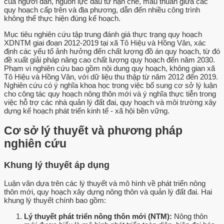
của người dân, nguồn lực đầu tư hạn chế, mâu thuẫn giữa các
quy hoạch cấp trên và địa phương, dẫn đến nhiều công trình
không thể thực hiện đúng kế hoạch.
Mục tiêu nghiên cứu tập trung đánh giá thực trạng quy hoạch
XDNTM giai đoạn 2012-2019 tại xã Tô Hiệu và Hồng Vân, xác
định các yếu tố ảnh hưởng đến chất lượng đồ án quy hoạch, từ đó
đề xuất giải pháp nâng cao chất lượng quy hoạch đến năm 2030.
Phạm vi nghiên cứu bao gồm nội dung quy hoạch, không gian xã
Tô Hiệu và Hồng Vân, với dữ liệu thu thập từ năm 2012 đến 2019.
Nghiên cứu có ý nghĩa khoa học trong việc bổ sung cơ sở lý luận
cho công tác quy hoạch nông thôn mới và ý nghĩa thực tiễn trong
việc hỗ trợ các nhà quản lý đất đai, quy hoạch và môi trường xây
dựng kế hoạch phát triển kinh tế - xã hội bền vững.
Cơ sở lý thuyết và phương pháp
nghiên cứu
Khung lý thuyết áp dụng
Luận văn dựa trên các lý thuyết và mô hình về phát triển nông
thôn mới, quy hoạch xây dựng nông thôn và quản lý đất đai. Hai
khung lý thuyết chính bao gồm:
Lý thuyết phát triển nông thôn mới (NTM):
Nông thôn