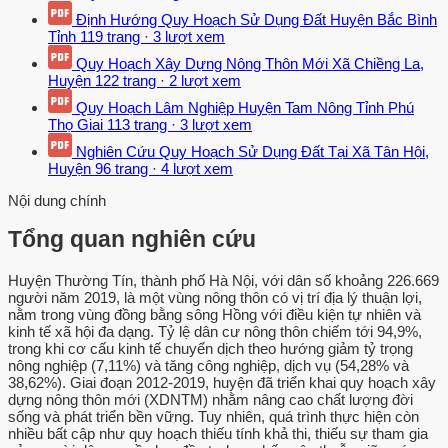
Định Hướng Quy Hoạch Sử Dụng Đất Huyện Bắc Bình
Tỉnh
119 trang
·
3 lượt xem
Quy Hoạch Xây Dựng Nông Thôn Mới Xã Chiềng La,
Huyện
122 trang
·
2 lượt xem
Quy Hoạch Lâm Nghiệp Huyện Tam Nông Tỉnh Phú
Thọ Giai
113 trang
·
3 lượt xem
Nghiên Cứu Quy Hoạch Sử Dụng Đất Tại Xã Tân Hội,
Huyện
96 trang
·
4 lượt xem
Nội dung chính
Tổng quan nghiên cứu
Huyện Thường Tín, thành phố Hà Nội, với dân số khoảng 226.669
người năm 2019, là một vùng nông thôn có vị trí địa lý thuận lợi,
nằm trong vùng đồng bằng sông Hồng với điều kiện tự nhiên và
kinh tế xã hội đa dạng. Tỷ lệ dân cư nông thôn chiếm tới 94,9%,
trong khi cơ cấu kinh tế chuyển dịch theo hướng giảm tỷ trọng
nông nghiệp (7,11%) và tăng công nghiệp, dịch vụ (54,28% và
38,62%). Giai đoạn 2012-2019, huyện đã triển khai quy hoạch xây
dựng nông thôn mới (XDNTM) nhằm nâng cao chất lượng đời
sống và phát triển bền vững. Tuy nhiên, quá trình thực hiện còn
nhiều bất cập như quy hoạch thiếu tính khả thi, thiếu sự tham gia