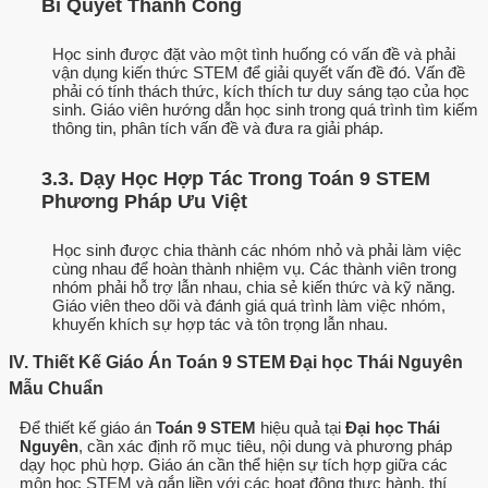
Bí Quyết Thành Công
Học sinh được đặt vào một tình huống có vấn đề và phải
vận dụng kiến thức STEM để giải quyết vấn đề đó. Vấn đề
phải có tính thách thức, kích thích tư duy sáng tạo của học
sinh. Giáo viên hướng dẫn học sinh trong quá trình tìm kiếm
thông tin, phân tích vấn đề và đưa ra giải pháp.
3.3. Dạy Học Hợp Tác Trong Toán 9 STEM
Phương Pháp Ưu Việt
Học sinh được chia thành các nhóm nhỏ và phải làm việc
cùng nhau để hoàn thành nhiệm vụ. Các thành viên trong
nhóm phải hỗ trợ lẫn nhau, chia sẻ kiến thức và kỹ năng.
Giáo viên theo dõi và đánh giá quá trình làm việc nhóm,
khuyến khích sự hợp tác và tôn trọng lẫn nhau.
IV. Thiết Kế Giáo Án Toán 9 STEM Đại học Thái Nguyên
Mẫu Chuẩn
Để thiết kế giáo án
Toán 9 STEM
hiệu quả tại
Đại học Thái
Nguyên
, cần xác định rõ mục tiêu, nội dung và phương pháp
dạy học phù hợp. Giáo án cần thể hiện sự tích hợp giữa các
môn học STEM và gắn liền với các hoạt động thực hành, thí