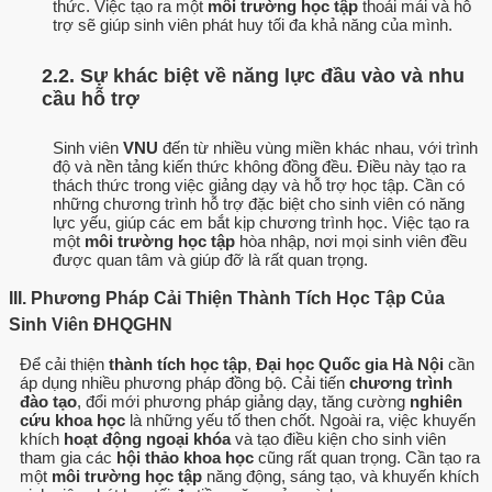
thức. Việc tạo ra một
môi trường học tập
thoải mái và hỗ
trợ sẽ giúp sinh viên phát huy tối đa khả năng của mình.
2.2. Sự khác biệt về năng lực đầu vào và nhu
cầu hỗ trợ
Sinh viên
VNU
đến từ nhiều vùng miền khác nhau, với trình
độ và nền tảng kiến thức không đồng đều. Điều này tạo ra
thách thức trong việc giảng dạy và hỗ trợ học tập. Cần có
những chương trình hỗ trợ đặc biệt cho sinh viên có năng
lực yếu, giúp các em bắt kịp chương trình học. Việc tạo ra
một
môi trường học tập
hòa nhập, nơi mọi sinh viên đều
được quan tâm và giúp đỡ là rất quan trọng.
III. Phương Pháp Cải Thiện Thành Tích Học Tập Của
Sinh Viên ĐHQGHN
Để cải thiện
thành tích học tập
,
Đại học Quốc gia Hà Nội
cần
áp dụng nhiều phương pháp đồng bộ. Cải tiến
chương trình
đào tạo
, đổi mới phương pháp giảng dạy, tăng cường
nghiên
cứu khoa học
là những yếu tố then chốt. Ngoài ra, việc khuyến
khích
hoạt động ngoại khóa
và tạo điều kiện cho sinh viên
tham gia các
hội thảo khoa học
cũng rất quan trọng. Cần tạo ra
một
môi trường học tập
năng động, sáng tạo, và khuyến khích