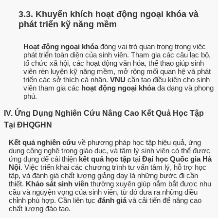
3.3. Khuyến khích hoạt động ngoại khóa và
phát triển kỹ năng mềm
Hoạt động ngoại khóa
đóng vai trò quan trọng trong việc
phát triển toàn diện của sinh viên. Tham gia các câu lạc bộ,
tổ chức xã hội, các hoạt động văn hóa, thể thao giúp sinh
viên rèn luyện kỹ năng mềm, mở rộng mối quan hệ và phát
triển các sở thích cá nhân.
VNU
cần tạo điều kiện cho sinh
viên tham gia các
hoạt động ngoại khóa
đa dạng và phong
phú.
IV. Ứng Dụng Nghiên Cứu Nâng Cao Kết Quả Học Tập
Tại ĐHQGHN
Kết quả nghiên cứu
về phương pháp học tập hiệu quả, ứng
dụng công nghệ trong giáo dục, và tâm lý sinh viên có thể được
ứng dụng để cải thiện
kết quả học tập
tại
Đại học Quốc gia Hà
Nội
. Việc triển khai các chương trình tư vấn tâm lý, hỗ trợ học
tập, và đánh giá chất lượng giảng dạy là những bước đi cần
thiết.
Khảo sát sinh viên
thường xuyên giúp nắm bắt được nhu
cầu và nguyện vọng của sinh viên, từ đó đưa ra những điều
chỉnh phù hợp. Cần liên tục
đánh giá
và cải tiến để nâng cao
chất lượng đào tạo.