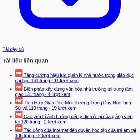
Tải đầy đủ
Tài liệu liên quan
Tăng cường hiệu lực quản lý nhà nước trong giáo dục
đại học
161 trang
·
11 lượt xem
Biện pháp xây dựng văn hóa nhà trường tại trung tâm
giáo
131 trang
·
4 lượt xem
Tích Hợp Giáo Dục Môi Trường Trong Dạy Học Lịch
Sử và
110 trang
·
19 lượt xem
Các yếu tố ảnh hưởng đến ý định ở lại của giảng viên
tại
120 trang
·
2 lượt xem
Tác động của Internet đến quyền học tập của trẻ em tại
106 trang
·
2 lượt xem