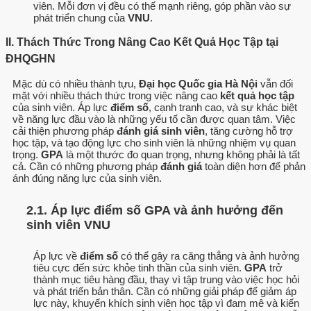
viên. Mỗi đơn vị đều có thế mạnh riêng, góp phần vào sự
phát triển chung của
VNU
.
II. Thách Thức Trong Nâng Cao Kết Quả Học Tập tại
ĐHQGHN
Mặc dù có nhiều thành tựu,
Đại học Quốc gia Hà Nội
vẫn đối
mặt với nhiều thách thức trong việc nâng cao
kết quả học tập
của sinh viên. Áp lực
điểm số
, cạnh tranh cao, và sự khác biệt
về năng lực đầu vào là những yếu tố cần được quan tâm. Việc
cải thiện phương pháp
đánh giá sinh viên
, tăng cường hỗ trợ
học tập, và tạo động lực cho sinh viên là những nhiệm vụ quan
trọng.
GPA
là một thước đo quan trọng, nhưng không phải là tất
cả. Cần có những phương pháp
đánh giá
toàn diện hơn để phản
ánh đúng năng lực của sinh viên.
2.1. Áp lực điểm số GPA và ảnh hưởng đến
sinh viên VNU
Áp lực về
điểm số
có thể gây ra căng thẳng và ảnh hưởng
tiêu cực đến sức khỏe tinh thần của sinh viên.
GPA
trở
thành mục tiêu hàng đầu, thay vì tập trung vào việc học hỏi
và phát triển bản thân. Cần có những giải pháp để giảm áp
lực này, khuyến khích sinh viên học tập vì đam mê và kiến