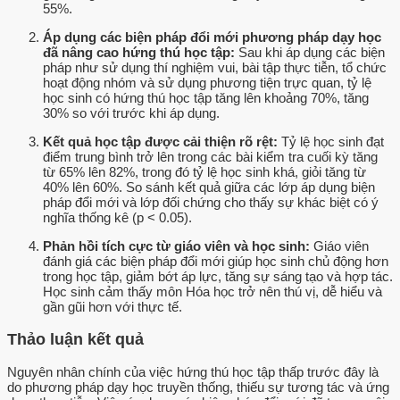
55%.
Áp dụng các biện pháp đổi mới phương pháp dạy học
đã nâng cao hứng thú học tập:
Sau khi áp dụng các biện
pháp như sử dụng thí nghiệm vui, bài tập thực tiễn, tổ chức
hoạt động nhóm và sử dụng phương tiện trực quan, tỷ lệ
học sinh có hứng thú học tập tăng lên khoảng 70%, tăng
30% so với trước khi áp dụng.
Kết quả học tập được cải thiện rõ rệt:
Tỷ lệ học sinh đạt
điểm trung bình trở lên trong các bài kiểm tra cuối kỳ tăng
từ 65% lên 82%, trong đó tỷ lệ học sinh khá, giỏi tăng từ
40% lên 60%. So sánh kết quả giữa các lớp áp dụng biện
pháp đổi mới và lớp đối chứng cho thấy sự khác biệt có ý
nghĩa thống kê (p < 0.05).
Phản hồi tích cực từ giáo viên và học sinh:
Giáo viên
đánh giá các biện pháp đổi mới giúp học sinh chủ động hơn
trong học tập, giảm bớt áp lực, tăng sự sáng tạo và hợp tác.
Học sinh cảm thấy môn Hóa học trở nên thú vị, dễ hiểu và
gần gũi hơn với thực tế.
Thảo luận kết quả
Nguyên nhân chính của việc hứng thú học tập thấp trước đây là
do phương pháp dạy học truyền thống, thiếu sự tương tác và ứng