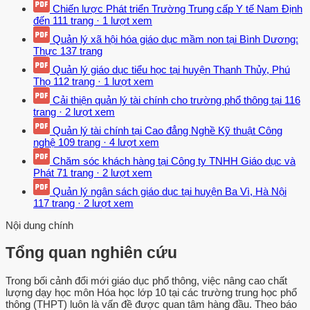
Chiến lược Phát triển Trường Trung cấp Y tế Nam Định
đến
111 trang
·
1 lượt xem
Quản lý xã hội hóa giáo dục mầm non tại Bình Dương:
Thực
137 trang
Quản lý giáo dục tiểu học tại huyện Thanh Thủy, Phú
Thọ
112 trang
·
1 lượt xem
Cải thiện quản lý tài chính cho trường phổ thông tại
116
trang
·
2 lượt xem
Quản lý tài chính tại Cao đẳng Nghề Kỹ thuật Công
nghệ
109 trang
·
4 lượt xem
Chăm sóc khách hàng tại Công ty TNHH Giáo dục và
Phát
71 trang
·
2 lượt xem
Quản lý ngân sách giáo dục tại huyện Ba Vì, Hà Nội
117 trang
·
2 lượt xem
Nội dung chính
Tổng quan nghiên cứu
Trong bối cảnh đổi mới giáo dục phổ thông, việc nâng cao chất
lượng dạy học môn Hóa học lớp 10 tại các trường trung học phổ
thông (THPT) luôn là vấn đề được quan tâm hàng đầu. Theo báo