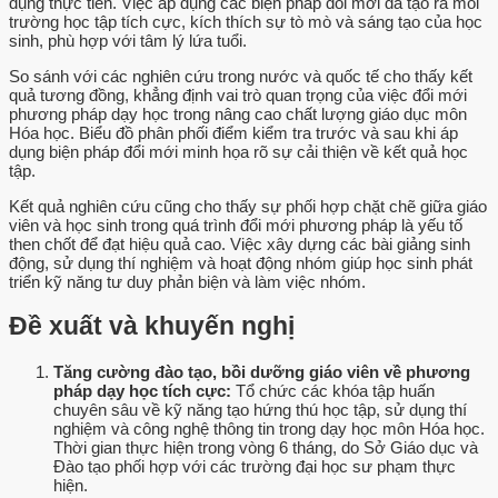
dụng thực tiễn. Việc áp dụng các biện pháp đổi mới đã tạo ra môi
trường học tập tích cực, kích thích sự tò mò và sáng tạo của học
sinh, phù hợp với tâm lý lứa tuổi.
So sánh với các nghiên cứu trong nước và quốc tế cho thấy kết
quả tương đồng, khẳng định vai trò quan trọng của việc đổi mới
phương pháp dạy học trong nâng cao chất lượng giáo dục môn
Hóa học. Biểu đồ phân phối điểm kiểm tra trước và sau khi áp
dụng biện pháp đổi mới minh họa rõ sự cải thiện về kết quả học
tập.
Kết quả nghiên cứu cũng cho thấy sự phối hợp chặt chẽ giữa giáo
viên và học sinh trong quá trình đổi mới phương pháp là yếu tố
then chốt để đạt hiệu quả cao. Việc xây dựng các bài giảng sinh
động, sử dụng thí nghiệm và hoạt động nhóm giúp học sinh phát
triển kỹ năng tư duy phản biện và làm việc nhóm.
Đề xuất và khuyến nghị
Tăng cường đào tạo, bồi dưỡng giáo viên về phương
pháp dạy học tích cực:
Tổ chức các khóa tập huấn
chuyên sâu về kỹ năng tạo hứng thú học tập, sử dụng thí
nghiệm và công nghệ thông tin trong dạy học môn Hóa học.
Thời gian thực hiện trong vòng 6 tháng, do Sở Giáo dục và
Đào tạo phối hợp với các trường đại học sư phạm thực
hiện.