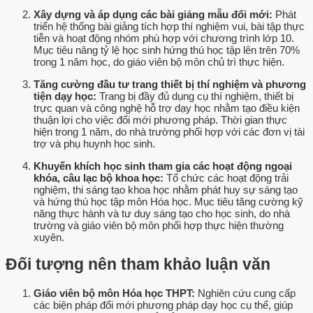
Xây dựng và áp dụng các bài giảng mẫu đổi mới:
Phát
triển hệ thống bài giảng tích hợp thí nghiệm vui, bài tập thực
tiễn và hoạt động nhóm phù hợp với chương trình lớp 10.
Mục tiêu nâng tỷ lệ học sinh hứng thú học tập lên trên 70%
trong 1 năm học, do giáo viên bộ môn chủ trì thực hiện.
Tăng cường đầu tư trang thiết bị thí nghiệm và phương
tiện dạy học:
Trang bị đầy đủ dụng cụ thí nghiệm, thiết bị
trực quan và công nghệ hỗ trợ dạy học nhằm tạo điều kiện
thuận lợi cho việc đổi mới phương pháp. Thời gian thực
hiện trong 1 năm, do nhà trường phối hợp với các đơn vị tài
trợ và phụ huynh học sinh.
Khuyến khích học sinh tham gia các hoạt động ngoại
khóa, câu lạc bộ khoa học:
Tổ chức các hoạt động trải
nghiệm, thi sáng tạo khoa học nhằm phát huy sự sáng tạo
và hứng thú học tập môn Hóa học. Mục tiêu tăng cường kỹ
năng thực hành và tư duy sáng tạo cho học sinh, do nhà
trường và giáo viên bộ môn phối hợp thực hiện thường
xuyên.
Đối tượng nên tham khảo luận văn
Giáo viên bộ môn Hóa học THPT:
Nghiên cứu cung cấp
các biện pháp đổi mới phương pháp dạy học cụ thể, giúp