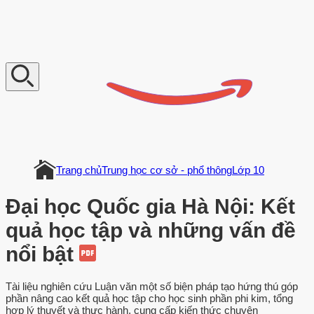
V
n
D
o
c
u
m
e
n
t
Trang chủ
Trung học cơ sở - phổ thông
Lớp 10
Đại học Quốc gia Hà Nội: Kết
quả học tập và những vấn đề
nổi bật
Tài liệu nghiên cứu Luận văn một số biện pháp tạo hứng thú góp
phần nâng cao kết quả học tập cho học sinh phần phi kim, tổng
hợp lý thuyết và thực hành, cung cấp kiến thức chuyên