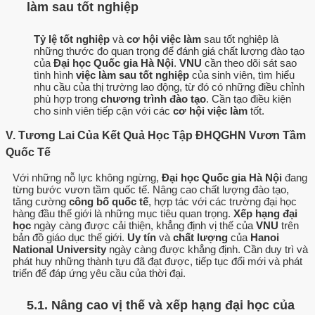
làm sau tốt nghiệp
Tỷ lệ tốt nghiệp
và
cơ hội việc làm
sau tốt nghiệp là
những thước đo quan trọng để đánh giá chất lượng đào tạo
của
Đại học Quốc gia Hà Nội
.
VNU
cần theo dõi sát sao
tình hình
việc làm sau tốt nghiệp
của sinh viên, tìm hiểu
nhu cầu của thị trường lao động, từ đó có những điều chỉnh
phù hợp trong
chương trình đào tạo
. Cần tạo điều kiện
cho sinh viên tiếp cận với các
cơ hội việc làm
tốt.
V. Tương Lai Của Kết Quả Học Tập ĐHQGHN Vươn Tầm
Quốc Tế
Với những nỗ lực không ngừng,
Đại học Quốc gia Hà Nội
đang
từng bước vươn tầm quốc tế. Nâng cao chất lượng đào tạo,
tăng cường
công bố quốc tế
, hợp tác với các trường đại học
hàng đầu thế giới là những mục tiêu quan trọng.
Xếp hạng đại
học
ngày càng được cải thiện, khẳng định vị thế của
VNU
trên
bản đồ giáo dục thế giới.
Uy tín
và
chất lượng
của
Hanoi
National University
ngày càng được khẳng định. Cần duy trì và
phát huy những thành tựu đã đạt được, tiếp tục đổi mới và phát
triển để đáp ứng yêu cầu của thời đại.
5.1. Nâng cao vị thế và xếp hạng đại học của