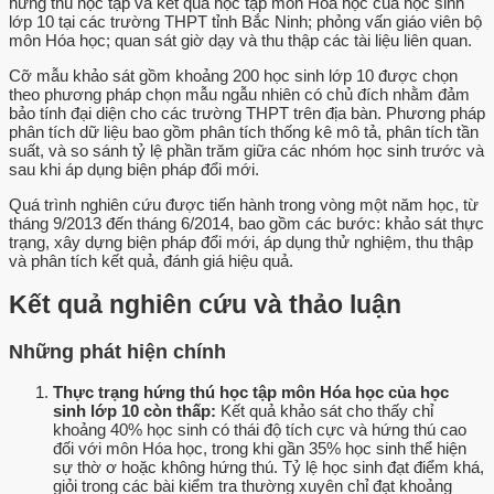
hứng thú học tập và kết quả học tập môn Hóa học của học sinh
lớp 10 tại các trường THPT tỉnh Bắc Ninh; phỏng vấn giáo viên bộ
môn Hóa học; quan sát giờ dạy và thu thập các tài liệu liên quan.
Cỡ mẫu khảo sát gồm khoảng 200 học sinh lớp 10 được chọn
theo phương pháp chọn mẫu ngẫu nhiên có chủ đích nhằm đảm
bảo tính đại diện cho các trường THPT trên địa bàn. Phương pháp
phân tích dữ liệu bao gồm phân tích thống kê mô tả, phân tích tần
suất, và so sánh tỷ lệ phần trăm giữa các nhóm học sinh trước và
sau khi áp dụng biện pháp đổi mới.
Quá trình nghiên cứu được tiến hành trong vòng một năm học, từ
tháng 9/2013 đến tháng 6/2014, bao gồm các bước: khảo sát thực
trạng, xây dựng biện pháp đổi mới, áp dụng thử nghiệm, thu thập
và phân tích kết quả, đánh giá hiệu quả.
Kết quả nghiên cứu và thảo luận
Những phát hiện chính
Thực trạng hứng thú học tập môn Hóa học của học
sinh lớp 10 còn thấp:
Kết quả khảo sát cho thấy chỉ
khoảng 40% học sinh có thái độ tích cực và hứng thú cao
đối với môn Hóa học, trong khi gần 35% học sinh thể hiện
sự thờ ơ hoặc không hứng thú. Tỷ lệ học sinh đạt điểm khá,
giỏi trong các bài kiểm tra thường xuyên chỉ đạt khoảng