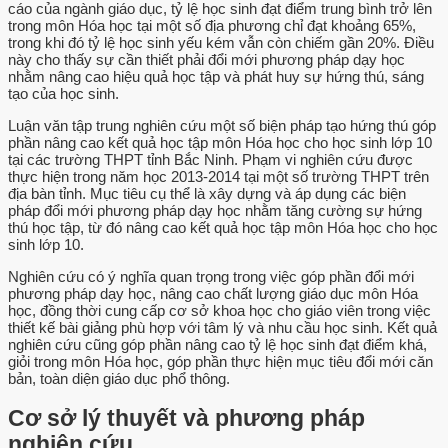
cáo của ngành giáo dục, tỷ lệ học sinh đạt điểm trung bình trở lên
trong môn Hóa học tại một số địa phương chỉ đạt khoảng 65%,
trong khi đó tỷ lệ học sinh yếu kém vẫn còn chiếm gần 20%. Điều
này cho thấy sự cần thiết phải đổi mới phương pháp dạy học
nhằm nâng cao hiệu quả học tập và phát huy sự hứng thú, sáng
tạo của học sinh.
Luận văn tập trung nghiên cứu một số biện pháp tạo hứng thú góp
phần nâng cao kết quả học tập môn Hóa học cho học sinh lớp 10
tại các trường THPT tỉnh Bắc Ninh. Phạm vi nghiên cứu được
thực hiện trong năm học 2013-2014 tại một số trường THPT trên
địa bàn tỉnh. Mục tiêu cụ thể là xây dựng và áp dụng các biện
pháp đổi mới phương pháp dạy học nhằm tăng cường sự hứng
thú học tập, từ đó nâng cao kết quả học tập môn Hóa học cho học
sinh lớp 10.
Nghiên cứu có ý nghĩa quan trọng trong việc góp phần đổi mới
phương pháp dạy học, nâng cao chất lượng giáo dục môn Hóa
học, đồng thời cung cấp cơ sở khoa học cho giáo viên trong việc
thiết kế bài giảng phù hợp với tâm lý và nhu cầu học sinh. Kết quả
nghiên cứu cũng góp phần nâng cao tỷ lệ học sinh đạt điểm khá,
giỏi trong môn Hóa học, góp phần thực hiện mục tiêu đổi mới căn
bản, toàn diện giáo dục phổ thông.
Cơ sở lý thuyết và phương pháp
nghiên cứu