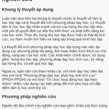
Khung lý thuyết áp dụng
Luận văn dựa trên hai khung lý thuyết chính: lý thuyết về tâm lý
học học tập và lý thuyết đổi mới phương pháp dạy học. Lý thuyết
tâm lý học học tập nhấn mạnh vai trò của hứng thú học tập như
một yếu tố quyết định sự tiếp thu kiến thức và phát triển năng lực
của học sinh. Theo đó, hứng thú học tập được hiểu là thái độ tích
cực, sự ham muốn tìm hiểu và sáng tạo trong quá trình học tập.
Lý thuyết đổi mới phương pháp dạy học tập trung vào việc áp
dụng các phương pháp đa dạng, linh hoạt nhằm kích thích sự chủ
động, sáng tạo của học sinh. Các khái niệm chính được sử dụng
gồm: hứng thú học tập, phương pháp dạy học tích cực, kỹ năng
tạo hứng thú, và kết quả học tập.
Ngoài ra, luận văn còn tham khảo các mô hình dạy học hiện đại
như mô hình “Phương pháp dạy học phát huy tính tích cực”
(PPDH PPDH) và mô hình “Tổ chức hoạt động học tập theo
nhóm” nhằm xây dựng các biện pháp đổi mới phù hợp với đặc
điểm tâm lý học sinh lớp 10.
Phương pháp nghiên cứu
Nguồn dữ liệu chính của nghiên cứu bao gồm: khảo sát thực trạng