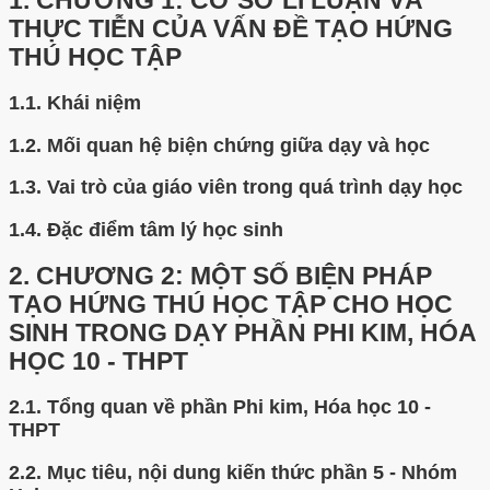
1.
CHƯƠNG 1: CƠ SỞ LÍ LUẬN VÀ
THỰC TIỄN CỦA VẤN ĐỀ TẠO HỨNG
THÚ HỌC TẬP
1.1.
Khái niệm
1.2.
Mối quan hệ biện chứng giữa dạy và học
1.3.
Vai trò của giáo viên trong quá trình dạy học
1.4.
Đặc điểm tâm lý học sinh
2.
CHƯƠNG 2: MỘT SỐ BIỆN PHÁP
TẠO HỨNG THÚ HỌC TẬP CHO HỌC
SINH TRONG DẠY PHẦN PHI KIM, HÓA
HỌC 10 - THPT
2.1.
Tổng quan về phần Phi kim, Hóa học 10 -
THPT
2.2.
Mục tiêu, nội dung kiến thức phần 5 - Nhóm