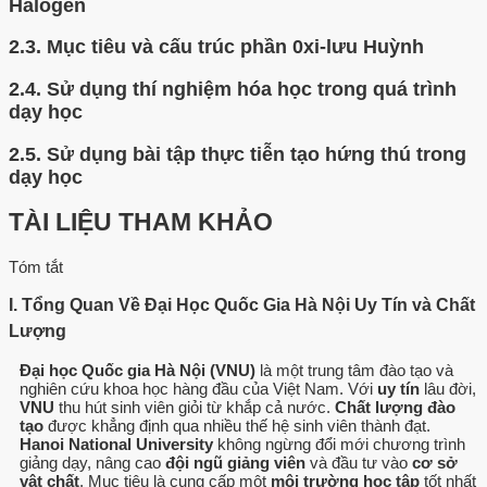
Halogen
2.3.
Mục tiêu và cấu trúc phần 0xi-lưu Huỳnh
2.4.
Sử dụng thí nghiệm hóa học trong quá trình
dạy học
2.5.
Sử dụng bài tập thực tiễn tạo hứng thú trong
dạy học
TÀI LIỆU THAM KHẢO
Tóm tắt
I. Tổng Quan Về Đại Học Quốc Gia Hà Nội Uy Tín và Chất
Lượng
Đại học Quốc gia Hà Nội (VNU)
là một trung tâm đào tạo và
nghiên cứu khoa học hàng đầu của Việt Nam. Với
uy tín
lâu đời,
VNU
thu hút sinh viên giỏi từ khắp cả nước.
Chất lượng đào
tạo
được khẳng định qua nhiều thế hệ sinh viên thành đạt.
Hanoi National University
không ngừng đổi mới chương trình
giảng dạy, nâng cao
đội ngũ giảng viên
và đầu tư vào
cơ sở
vật chất
. Mục tiêu là cung cấp một
môi trường học tập
tốt nhất