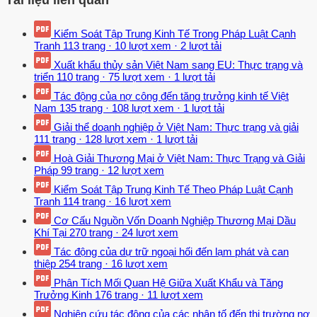
Tài liệu liên quan
Kiểm Soát Tập Trung Kinh Tế Trong Pháp Luật Cạnh
Tranh
113 trang
·
10 lượt xem
·
2 lượt tải
Xuất khẩu thủy sản Việt Nam sang EU: Thực trạng và
triển
110 trang
·
75 lượt xem
·
1 lượt tải
Tác động của nợ công đến tăng trưởng kinh tế Việt
Nam
135 trang
·
108 lượt xem
·
1 lượt tải
Giải thể doanh nghiệp ở Việt Nam: Thực trạng và giải
111 trang
·
128 lượt xem
·
1 lượt tải
Hoà Giải Thương Mại ở Việt Nam: Thực Trạng và Giải
Pháp
99 trang
·
12 lượt xem
Kiểm Soát Tập Trung Kinh Tế Theo Pháp Luật Cạnh
Tranh
114 trang
·
16 lượt xem
Cơ Cấu Nguồn Vốn Doanh Nghiệp Thương Mại Dầu
Khí Tại
270 trang
·
24 lượt xem
Tác động của dự trữ ngoại hối đến lạm phát và can
thiệp
254 trang
·
16 lượt xem
Phân Tích Mối Quan Hệ Giữa Xuất Khẩu và Tăng
Trưởng Kinh
176 trang
·
11 lượt xem
Nghiên cứu tác động của các nhân tố đến thị trường nợ