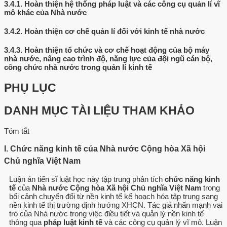
3.4.1.
Hoàn thiện hệ thống pháp luật và các công cụ quản lí vĩ
mô khác của Nhà nước
3.4.2.
Hoàn thiện cơ chế quản lí đối với kinh tế nhà nước
3.4.3.
Hoàn thiện tổ chức và cơ chế hoạt động của bộ máy
nhà nước, nâng cao trình độ, năng lực của đội ngũ cán bộ,
công chức nhà nước trong quản lí kinh tế
PHỤ LỤC
DANH MỤC TÀI LIỆU THAM KHẢO
Tóm tắt
I. Chức năng kinh tế của Nhà nước Cộng hòa Xã hội
Chủ nghĩa Việt Nam
Luận án tiến sĩ luật học này tập trung phân tích
chức năng kinh
tế
của
Nhà nước Cộng hòa Xã hội Chủ nghĩa Việt Nam
trong
bối cảnh chuyển đổi từ nền kinh tế kế hoạch hóa tập trung sang
nền kinh tế thị trường định hướng XHCN. Tác giả nhấn mạnh vai
trò của Nhà nước trong việc điều tiết và quản lý nền kinh tế
thông qua
pháp luật kinh tế
và các công cụ quản lý vĩ mô. Luận