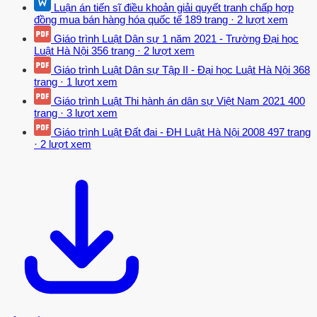
Luận án tiến sĩ điều khoản giải quyết tranh chấp hợp
nước nhưng chi ở mức độ nhất định theo phương thức “thị trường
đồng mua bán hàng hóa quốc tế
189 trang
·
2 lượt xem
nhiều hơn, nhà nước ít hơn” hay “nhà nước tối thiểu”. Chủ nghĩa tự
Giáo trình Luật Dân sự 1 năm 2021 - Trường Đại học
do kinh tế mới được thể hiện tập trung ở một số trường phái như
Luật Hà Nội
356 trang
·
2 lượt xem
trọng tiền hiện đại, trọng cung, kinh tế vĩ mô dự kiến hợp lí, kinh tế
Giáo trình Luật Dân sự Tập II - Đại học Luật Hà Nội
368
thị trường xã hội. Lí thuyết kinh tế thị trường xã hội đề cao nguyên
trang
·
1 lượt xem
tắc cạnh tranh, khẳng định không có cạnh tranh thì không có nền
Giáo trình Luật Thi hành án dân sự Việt Nam 2021
400
kinh tế thị trường xã hội nhưng cạnh tranh chỉ có hiệu quả khi có sự
trang
·
3 lượt xem
bảo hộ và hỗ trợ của nhà nước.
Giáo trình Luật Đất đai - ĐH Luật Hà Nội 2008
497 trang
Lí thuyết kinh tế thị trường xã hội cũng vạch rõ những nguy cơ đe
·
2 lượt xem
dọa cạnh tranh từ phía nhà nước là nhà nước có thể hạn chế hoặc
bóp méo cạnh tranh, trong khi đó, bảo vệ cạnh tranh lại là trách
nhiệm của nhà nước. Theo lí thuyết về nền kinh tế thị trường xã hội
thì có hai quy tắc cho sự can thiệp của nhà nước vào nền kinh tế là:
Thứ nhất, chỉ can thiệp khi cần và ở mức độ hợp lí (nguyên tắc hỗ
trợ); Thứ hai, sự can thiệp phải tương hợp với thị trường.284] Khác
với lí thuyết về nền kinh tế thị trường của người Đức, trường phái
thể chế mới ở Mỹ lại đề cao tư tưởng về sự can thiệp của nhà nước
vào nền kinh tế. Galbraith quan niệm chính sách buông thả tự do từ
lâu đã không thích hợp và tuyên bố rằng quản lí, điều tiết, kế hoạch
mới là nhu cầu bức xúc của thời đại. Ngày nay, nhà nước và hệ