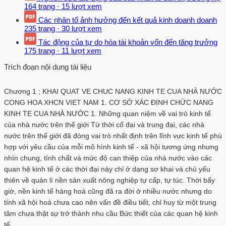
164 trang
·
15 lượt xem
Các nhân tố ảnh hưởng đến kết quả kinh doanh doanh
235 trang
·
30 lượt xem
Tác động của tự do hóa tài khoản vốn đến tăng trưởng
175 trang
·
11 lượt xem
Trích đoạn nội dung tài liệu
Chương 1 ; KHAI QUAT VE CHUC NANG KINH TE CUA NHÀ NƯỚC
CONG HOA XHCN VIET NAM 1. CƠ SỞ XÁC ĐỊNH CHỨC NANG
KINH TE CUA NHÀ NƯỚC 1. Những quan niệm về vai trò kinh tế
của nhà nước trên thế giới Từ thời cổ đại và trung đại, các nhà
nước trên thế giới đã đóng vai trò nhất định trên lĩnh vực kinh tế phù
hợp với yêu cầu của mỗi mô hình kinh tế - xã hội tương ứng nhưng
nhìn chung, tính chất và mức độ can thiệp của nhà nước vào các
quan hệ kinh tế ở các thời đại này chỉ ở dạng sơ khai và chủ yếu
thiên về quản lí nền sản xuất nông nghiệp tự cấp, tự túc. Thời bấy
giờ, nền kinh tế hàng hoá cũng đã ra đời ở nhiều nước nhưng do
tính xã hội hoá chưa cao nên vấn đề điều tiết, chỉ huy từ một trung
tâm chưa thật sự trở thành nhu cầu Bức thiết của các quan hệ kinh
tế.