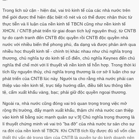
Trong lich sử cận - hiện dai, vai trò kinh tế của các nhà nước trên
thế giới được thể hiện đặc biệt rõ nét và có thể được nhận thức từ
thực tiễn và lí luận của nền kinh tế TBCN cũng như nền kinh tế
XHCN. / CNTB phát triển từ giai đoạn tích luỹ nguyên thuỷ, từ CNTB
tự do cạnh tranh đến CNTB độc quyền rồi CNTB độc quyền nhà
nước với nhiều biến thể phong phú, đa dạng và được phản ánh qua
nhiều học thuyết kinh tế - chính trị khác nhau như chủ nghĩa trọng
thương, chủ nghĩa tự do kinh tế cổ điển, chủ nghĩa Keynes đến chủ
nghĩa thể chế mới với lí thuyết về nền kinh tế hỗn hợp. Trong thời kì
tích lũy nguyên thủy, chủ nghĩa trọng thương là cơ sở lí luận cho sự
phát triển của CNTB lúc này. Người ta cho rằng nhà nước phải can
thiệp vào nền kinh tế, trực tiếp hướng dẫn, điều tiết lưu thông tiền
tệ, cấm xuất khẩu vàng, bạc; phải giữ độc quyền ngoại thương.
Ngoài ra, nhà nước cũng đóng vai trò quan trọng trong việc mở
rộng thị trường, đẩy mạnh xuất khẩu, thậm chí nhà nước can thiệp
vào kinh tế bằng sức mạnh quân sự v.9] Chủ nghĩa trọng thương là
lí thuyết chứng minh vẻ vai trò "ba đỡ” của nhà nước tư sản cho sự
ra đời của nền kinh tế TBCN. Khi CNTB tích lũy được đủ số vốn cần
thiết thì vấn dé trọng tâm của CNTB là quyền tự do kinh doanh nên