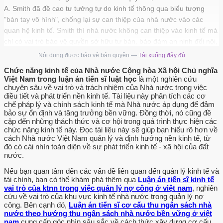
A. Smith đã đề cao tư tưởng tự do kinh tế thông qua biểu tượng
"bàn tay vô hình", chống lại sự can thiệp của nhà nước vào các
quan hệ kinh tế. Smith thì nhà nước không can thiệp vào kinh tế mà
chỉ có vai trò bảo vệ quyền sở hữu tư bản, bảo đảm an ninh đối nội,
đối ngoại đồng thời, chính sách kinh tế tốt nhất mà xã hội và nhà
Nội dung được bảo vệ bản quyền —
Tải xuống đầy đủ
nước cần có là chính sách tự do cạnh tranh.68] CNTB chuyển sang
Chức năng kinh tế của Nhà nước Cộng hòa Xã hội Chủ nghĩa
giai đoạn độc quyền thì L.
Việt Nam trong luận án tiến sĩ luật học
là một nghiên cứu
chuyên sâu về vai trò và trách nhiệm của Nhà nước trong việc
Walras (1848 - 1923) - nhà kinh tế học chính trị người Thuy Sỹ với lí
điều tiết và phát triển nền kinh tế. Tài liệu này phân tích các cơ
thuyết “cân bằng tổng quát” đã phát triển tư tưởng “bàn tay vô hình"
chế pháp lý và chính sách kinh tế mà Nhà nước áp dụng để đảm
bảo sự ổn định và tăng trưởng bền vững. Đồng thời, nó cũng đề
của A. Smith về tự do kinh tế.[69] Về vai trò của nhà nước đối với
cập đến những thách thức và cơ hội trong quá trình thực hiện các
nền kinh tế, A. Pigou quan niệm rang để tăng thu nhập quốc dân,
chức năng kinh tế này. Đọc tài liệu này sẽ giúp bạn hiểu rõ hơn về
tăng phúc lợi kinh tế, nhà nước cần có các biện pháp can thiệp cần
cách Nhà nước Việt Nam quản lý và định hướng nền kinh tế, từ
đó có cái nhìn toàn diện về sự phát triển kinh tế - xã hội của đất
thiết và trong điều kiện độc quyền càng cần tới sự can thiệp của
nước.
nhà nước. Như vậy với A.
Nếu bạn quan tâm đến các vấn đề liên quan đến quản lý kinh tế và
PIgou, lần đầu tiên trong lịch sử thế giới đã manh nha tư tưởng về
tài chính, bạn có thể khám phá thêm qua
Luận án tiến sĩ kinh tế
nhà nước đóng vai trò can thiệp vào nền kinh tế ở tầm vĩ mô. Đến
vai trò của ktnn trong việc quản lý nợ công ở việt nam
, nghiên
cứu về vai trò của khu vực kinh tế nhà nước trong quản lý nợ
giai đoạn CNTB độc quyền nhà nước, lí thuyết về nền kinh tế TBCN
công. Bên cạnh đó,
Luận án tiến sĩ cơ cấu thu ngân sách nhà
có sự điều tiết của nhà nước đã ra đời với sự sáng lập của J.
nước theo hướng thu ngân sách nhà nước bền vững ở việt
Keynes (1883 - 1946) - nhà kinh tế học chính trị người Anh.[27]
nam
cung cấp góc nhìn sâu sắc về cách thức xây dựng cơ cấu