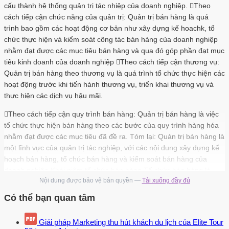
cấu thành hệ thống quản trị tác nhiệp của doanh nghiệp. Theo
cách tiếp cận chức năng của quản trị: Quản trị bán hàng là quá
trình bao gồm các hoạt động cơ bản như xây dựng kế hoachk, tổ
chức thực hiện và kiểm soát công tác bán hàng của doanh nghiệp
nhằm đạt được các mục tiêu bán hàng và qua đó góp phần đạt mục
tiêu kinh doanh của doanh nghiệp Theo cách tiếp cận thương vụ:
Quản trị bán hàng theo thương vụ là quá trình tổ chức thực hiện các
hoạt động trước khi tiến hành thương vụ, triển khai thương vụ và
thực hiện các dịch vụ hậu mãi.
Theo cách tiếp cận quy trình bán hàng: Quản trị bán hàng là việc
tổ chức thực hiện bán hàng theo các bước của quy trình hàng hóa
nhằm đạt được các mục tiêu đã đề ra. Tóm lại: Quản trị bán hàng là
một lĩnh vực của quản trị tác nghiệp, với các nội dung xây dựng kế
hoạch bán hàng, tổ chức bán hàng và kiểm soát bán hàng của
doanh nghiệp.Khái niệm tổ chức bán hàng Tổ chức bán hàng là
Nội dung được bảo vệ bản quyền —
Tải xuống đầy đủ
hoạt động tổ chức mạng lưới bán hàng và tổ chức lực lượng 4
LUAN VAN CHAT LUONG download : add luanvanchat@agmail.com
Có thể bạn quan tâm
bán hàng của nhà quản trị nhằm đạt được các mục tiêu, kế hoạch
bán hàng của doanh nghiệp 1. Khái niệm mạng lưới bán hàng và tổ
Giải pháp Marketing thu hút khách du lịch của Elite Tour
chức mạng lưới bán hàng 1. Khái niệm mạng lưới bán hàng Ở góc