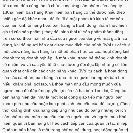
liên quan đến công tác tổ chức cung ứng sản phẩm của công ty
1.Khái niệm bán hàng Khái niệm bán hàng có thể được hiểu theo
nhiều góc độ khác nhau, đó là: Là một phạm trù kinh tế cơ bản
của nền kinh tế hàng hóa, bán hàng là hành động nhằm thực hiện
giá trị của sản phẩm ( thay đổi hình thái từ sản phẩm thành tiền)
trên cơ sở thỏa mãn nhu cầu của người tiêu dùng về mặt giá trị sử
dụng, khi đó người bán đạt được mục đích của mình Với tư cách là
một chức năng bán hàng là một bộ phận hữu cơ của hoạt động kinh
doanh trong doanh nghiệp, là một khâu trong hệ thống kinh doanh
có nhiệm vụ và các yếu tố tổ chức tương đối độc lập nhưng có liên
quan chặt chẽ đến các chức năng khác. Với tư cách là hoạt động
của các cá nhân, bán hàng là quá trình người bán người bán tìm
hiểu, khám phá, gợi tạo, và thỏa mãn nhu cầu mong muốn của
người mua để đáp ứng quyền lợi của cả hai bên Tóm lại, Công tác
bán hàng hiện đại như là một hoạt động giao tiếp mà người bán
khám phá nhu cầu hoặc làm phát sinh nhu cầu của đối tượng, đồng
thời khẳng định khả năng đáp ứng nhu cầu đó bằng những lợi ích
sản phẩm thỏa mãn nhu cầu của cả người bán và người mua.Khái
niệm quản trị bán hàng Theo cách tiếp cận của quản trị tác nhiệp:
Quản trị bán hàng là một trong những nội dung, hoạt động quản trị