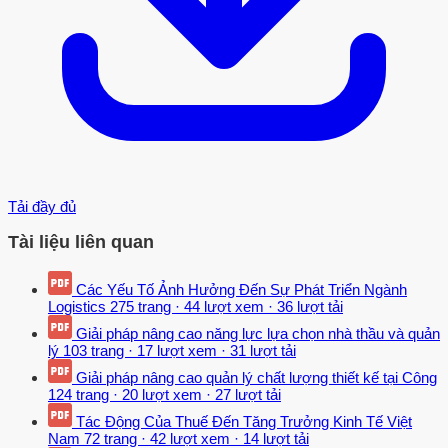
Tải đầy đủ
Tài liệu liên quan
Các Yếu Tố Ảnh Hưởng Đến Sự Phát Triển Ngành
Logistics
275 trang
·
44 lượt xem
·
36 lượt tải
Giải pháp nâng cao năng lực lựa chọn nhà thầu và quản
lý
103 trang
·
17 lượt xem
·
31 lượt tải
Giải pháp nâng cao quản lý chất lượng thiết kế tại Công
124 trang
·
20 lượt xem
·
27 lượt tải
Tác Động Của Thuế Đến Tăng Trưởng Kinh Tế Việt
Nam
72 trang
·
42 lượt xem
·
14 lượt tải