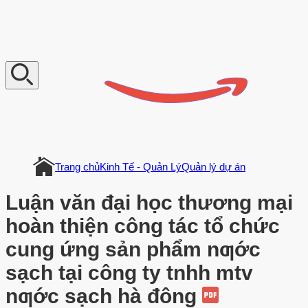
V
n
D
o
c
u
m
e
n
t
Trang chủ
Kinh Tế - Quản Lý
Quản lý dự án
Luận văn đại học thương mại
hoàn thiện công tác tổ chức
cung ứng sản phẩm nƣớc
sạch tại công ty tnhh mtv
nƣớc sạch hà đông