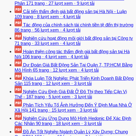
Phân
171 trang
·
27 lượt xem
·
9 lượt tải
Cải tiến thẩm định giá bất động sản tại Hà Nội - Luận
109 trang
·
8 lượt xem
·
4 lượt tải
Tác động của chính sách tài chính tiền tệ đến thị trường
86 trang
·
56 lượt xem
·
4 lượt tải
Nghiên cứu hoạt động môi giới bất động sản tại Công ty
71 trang
·
33 lượt xem
·
4 lượt tải
Hoàn thiện công tác thẩm định giá bất động sản tại Hà
Nội
106 trang
·
4 lượt xem
·
4 lượt tải
Dự Đoán Giá Bất Động Sản Tại Quận 7, TP.HCM Bằng
Mô Hình
65 trang
·
12 lượt xem
·
4 lượt tải
Khóa Luận Tốt Nghiệp: Phát Triển Kinh Doanh Bất Động
Sản
115 trang
·
12 lượt xem
·
3 lượt tải
Nghiên Cứu Định Giá Đất Ở Đô Thị theo Tiếp Cận Vị
Thế -
187 trang
·
5 lượt xem
·
3 lượt tải
Phân Tích Yếu Tố Ảnh Hưởng Đến Ý Định Mua Nhà Ở
Xã Hội
141 trang
·
15 lượt xem
·
3 lượt tải
Nghiên Cứu Ứng Dụng Mô Hình Hedonic Để Xác Định
Các Nhân
90 trang
·
18 lượt xem
·
3 lượt tải
Đồ Án Tốt Nghiệp Ngành Quản Lý Xây Dựng: Chung