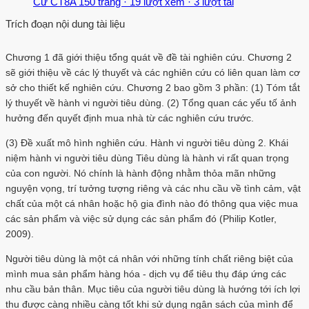
Cư CT8A
150 trang
·
19 lượt xem
·
3 lượt tải
Trích đoạn nội dung tài liệu
Chương 1 đã giới thiệu tổng quát về đề tài nghiên cứu. Chương 2
sẽ giới thiệu về các lý thuyết và các nghiên cứu có liên quan làm cơ
sở cho thiết kế nghiên cứu. Chương 2 bao gồm 3 phần: (1) Tóm tắt
lý thuyết về hành vi người tiêu dùng. (2) Tổng quan các yếu tố ảnh
hưởng đến quyết định mua nhà từ các nghiên cứu trước.
(3) Đề xuất mô hình nghiên cứu. Hành vi người tiêu dùng 2. Khái
niệm hành vi người tiêu dùng Tiêu dùng là hành vi rất quan trọng
của con người. Nó chính là hành động nhằm thỏa mãn những
nguyện vọng, trí tưởng tượng riêng và các nhu cầu về tình cảm, vật
chất của một cá nhân hoặc hộ gia đình nào đó thông qua việc mua
các sản phẩm và việc sử dụng các sản phẩm đó (Philip Kotler,
2009).
Người tiêu dùng là một cá nhân với những tính chất riêng biệt của
mình mua sản phẩm hàng hóa - dịch vụ để tiêu thụ đáp ứng các
nhu cầu bản thân. Mục tiêu của người tiêu dùng là hướng tới ích lợi
thu được càng nhiều càng tốt khi sử dụng ngân sách của mình để