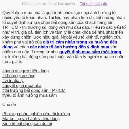
Nội dung được bảo vệ bản quyền —
Tải xuống đầy đủ
hành vi người tiêu dùng của Philip Kotler (2009) chỉ ra rằng các yếu
tố marketing và các yếu tố môi trường sẽ tác động vào ý thức của
Quyết định mua nhà là quá trình phức tạp chịu ảnh hưởng từ
nhiều yếu tố khác nhau. Tài liệu này phân tích chi tiết những nhân
người tiêu dùng, tại đó chúng sẽ chuyển thành những đáp ứng cần
tố quyết định sự lựa chọn bất động sản của khách hàng tại
thiết của người mua. Tuy nhiên, do người mua luôn có những đặc
TP.HCM - thị trường sôi động với nhu cầu cao. Hiểu rõ các yếu tố
điểm và quá trình ra quyết định mua khác nhau nên sẽ làm cho
như vị trí, giá cả, tiện ích và tâm lý là chìa khóa để nhà phát triển
xây dựng chiến lược hiệu quả. Ngoài yếu tố kinh tế, nghiên cứu
người mua có những đáp ứng và hành vi mua khác nhau.
khám phá vai trò của
giá trị cảm nhận trong xu hướng tiêu
dùng
và cách
các nhân tố ảnh hưởng đến ý định mua
sản
Quyết định mua sản phẩm của người tiêu dùng Bên cạnh việc tạo
phẩm cao cấp. Tương tự như
quyết định mua sắm thời trang
,
ra những ảnh hưởng khác nhau đến người mua, người làm
thị trường bất động sản phụ thuộc vào tâm lý người mua và nhận
marketing còn phải tìm hiểu xem người tiêu dùng thực tế đã thông
thức giá trị.
qua các quyết định mua sản phẩm như thế nào, phải xác định ai là
#hành vi người tiêu dùng
người thông qua quyết định mua sản phẩm, các kiểu quyết định
#không gian sống
mua sản phẩm và các bước của quá trình thông qua quyết định
#vị trí địa lý
#quyết định mua nhà
mua sản phẩm. Vai trò của những người tham gia trong việc mua
#thị trường bất động sản TP.HCM
sản phẩm Để nhận biết ai là người thông qua quyết định mua sản
#yếu tố ảnh hưởng mua sắm
phẩm, người ta phân biệt năm vai trò của người tham gia trong một
Chủ đề
quyết định mua sản phẩm bao gồm: người chủ xướng (người đầu
tiên nêu lên ý tưởng mua một sản phẩm hay dịch vụ cụ thể), người
Phương pháp nghiên cứu thị trường
có ảnh hưởng (người có quan điểm hay y kiến có ảnh hưởng đến
Marketing và hành vi tiêu dùng
Kinh tế bất động sản đô thị
quyết định), người quyết định (người quyết định mọi yếu tố trong