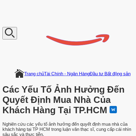
V
n
D
o
c
u
m
e
n
t
Trang chủ
Tài Chính - Ngân Hàng
Đầu tư Bất động sản
Các Yếu Tố Ảnh Hưởng Đến
Quyết Định Mua Nhà Của
Khách Hàng Tại TP.HCM
Nghiên cứu các yếu tố ảnh hưởng đến quyết định mua nhà của
khách hàng tại TP HCM trong luận văn thạc sĩ, cung cấp cái nhìn
sâu sắc và thực tiễn.