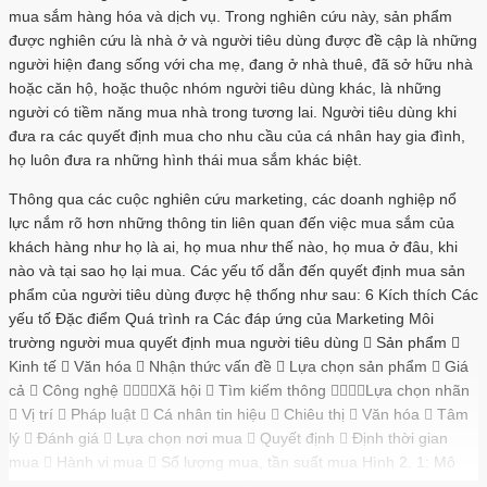
mua sắm hàng hóa và dịch vụ. Trong nghiên cứu này, sản phẩm
được nghiên cứu là nhà ở và người tiêu dùng được đề cập là những
người hiện đang sống với cha mẹ, đang ở nhà thuê, đã sở hữu nhà
hoặc căn hộ, hoặc thuộc nhóm người tiêu dùng khác, là những
người có tiềm năng mua nhà trong tương lai. Người tiêu dùng khi
đưa ra các quyết định mua cho nhu cầu của cá nhân hay gia đình,
họ luôn đưa ra những hình thái mua sắm khác biệt.
Thông qua các cuộc nghiên cứu marketing, các doanh nghiệp nổ
lực nắm rõ hơn những thông tin liên quan đến việc mua sắm của
khách hàng như họ là ai, họ mua như thế nào, họ mua ở đâu, khi
nào và tại sao họ lại mua. Các yếu tố dẫn đến quyết định mua sản
phẩm của người tiêu dùng được hệ thống như sau: 6 Kích thích Các
yếu tố Đặc điểm Quá trình ra Các đáp ứng của Marketing Môi
trường người mua quyết định mua người tiêu dùng  Sản phẩm 
Kinh tế  Văn hóa  Nhận thức vấn đề  Lựa chọn sản phẩm  Giá
cả  Công nghệ Xã hội  Tìm kiếm thông Lựa chọn nhãn
 Vị trí  Pháp luật  Cá nhân tin hiệu  Chiêu thị  Văn hóa  Tâm
lý  Đánh giá  Lựa chọn nơi mua  Quyết định  Định thời gian
mua  Hành vi mua  Số lượng mua, tần suất mua Hình 2. 1: Mô
hình hành vi người tiêu dùng (Nguồn: Philip Kotler, 2009) Mô hình