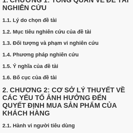
1.
CHƯƠNG 1: TỔNG QUAN VỀ ĐỀ TÀI
NGHIÊN CỨU
1.1.
Lý do chọn đề tài
1.2.
Mục tiêu nghiên cứu của đề tài
1.3.
Đối tượng và phạm vi nghiên cứu
1.4.
Phương pháp nghiên cứu
1.5.
Ý nghĩa của đề tài
1.6.
Bố cục của đề tài
2.
CHƯƠNG 2: CƠ SỞ LÝ THUYẾT VỀ
CÁC YẾU TỐ ẢNH HƯỞNG ĐẾN
QUYẾT ĐỊNH MUA SẢN PHẨM CỦA
KHÁCH HÀNG
2.1.
Hành vi người tiêu dùng