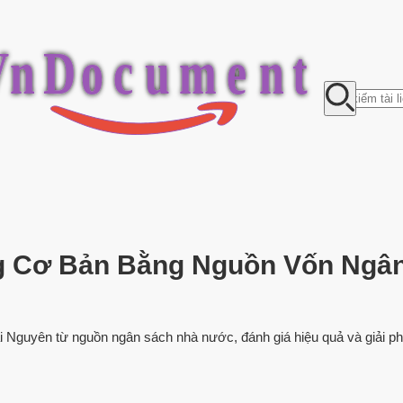
V
n
D
o
c
u
m
e
n
t
 Cơ Bản Bằng Nguồn Vốn Ngân
ái Nguyên từ nguồn ngân sách nhà nước, đánh giá hiệu quả và giải ph