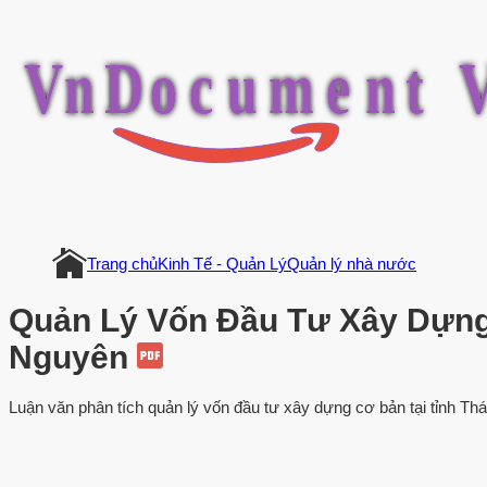
V
n
D
o
c
u
m
e
n
t
Trang chủ
Kinh Tế - Quản Lý
Quản lý nhà nước
Quản Lý Vốn Đầu Tư Xây Dựng
Nguyên
Luận văn phân tích quản lý vốn đầu tư xây dựng cơ bản tại tỉnh Th