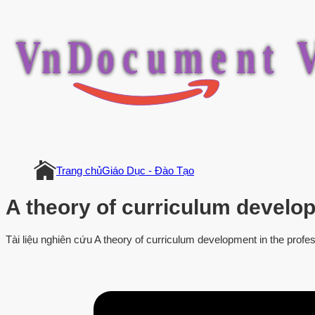
V
n
D
o
c
u
m
e
n
t
Trang chủ
Giáo Dục - Đào Tạo
A theory of curriculum develop
Tài liệu nghiên cứu A theory of curriculum development in the profe