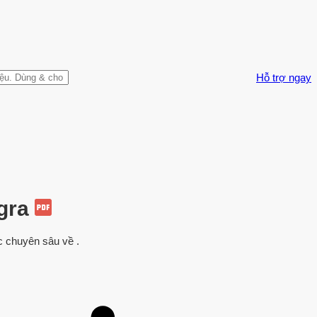
Hỗ trợ ngay
egra
ức chuyên sâu về .