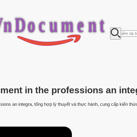
V
n
D
o
c
u
m
e
n
t
ment in the professions an int
ssions an integra, tổng hợp lý thuyết và thực hành, cung cấp kiến th