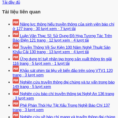
Tải đầy đủ
Tài liệu liên quan
Năng lực thông hiểu truyền thông của sinh viên báo chí
ở
127 trang
·
30 lượt xem
·
7 lượt tải
Luận Văn Thạc Sĩ: Sử Dụng Đồ Họa Tương Tác Trên
Báo Điện
121 trang
·
12 lượt xem
·
4 lượt tải
Truyền Thông Về Sự Kiện 100 Năm Nghệ Thuật Sân
Khấu Cải
130 trang
·
13 lượt xem
·
4 lượt tải
Ứng dụng trí tuệ nhân tạo trong sản xuất thông tin giải
116 trang
·
5 lượt xem
·
1 lượt tải
Khảo sát phim tài liệu về biển đảo trên sóng VTV1
120
trang
·
3 lượt xem
Nghiên cứu truyền thông đại chúng và tư vấn trong báo
149 trang
·
5 lượt xem
Nghiên cứu báo chí truyền thông tại Nghệ An
136 trang
·
3 lượt xem
Phê Phán Thói Hư Tật Xấu Trong Nghề Báo Chí
137
trang
·
3 lượt xem
Nghiên cứu về báo chí mạng và truyền thông đại chúng