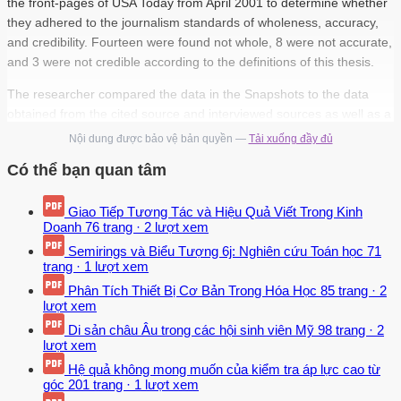
the front-pages of USA Today from April 2001 to determine whether
they adhered to the journalism standards of wholeness, accuracy,
and credibility. Fourteen were found not whole, 8 were not accurate,
and 3 were not credible according to the definitions of this thesis.
The researcher compared the data in the Snapshots to the data
obtained from the cited source and interviewed sources as well as a
news assistant and graphics editor at USA Today. The researcher
Nội dung được bảo vệ bản quyền —
Tải xuống đầy đủ
found four possible explanations for the poor quality of the
Có thể bạn quan tâm
Snapshots and examined the routines of Snapshot production,
which she then compared to those of traditional journalists. iii
Giao Tiếp Tương Tác và Hiệu Quả Viết Trong Kinh
CHAPTER 1 INTRODUCTION A graphic revolution occurred in the
Doanh
76 trang
·
2 lượt xem
nineteenth and twentieth centuries according to Daniel Boorstin.1
Semirings và Biểu Tượng 6j: Nghiên cứu Toán học
71
The telegraph, photograph, and television all gave rise to this
trang
·
1 lượt xem
revolution.2 Today, graphics are omnipresent. Driving down the
Phân Tích Thiết Bị Cơ Bản Trong Hóa Học
85 trang
·
2
interstate on the way to work, billboards call for your attention while
lượt xem
a light in the shape of a gas pump reminds you to stop for fuel.
Di sản châu Âu trong các hội sinh viên Mỹ
98 trang
·
2
At the office, graphics make your computer’s desktop more
lượt xem
interesting and files easier to find. This inundation of graphics often
Hệ quả không mong muốn của kiểm tra áp lực cao từ
begins when the morning paper arrives and continues throughout
góc
201 trang
·
1 lượt xem