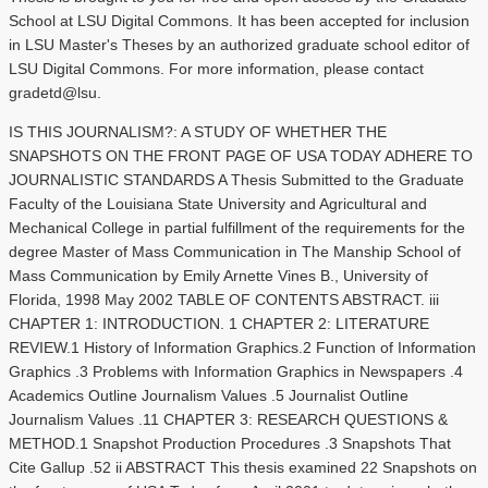
School at LSU Digital Commons. It has been accepted for inclusion
in LSU Master's Theses by an authorized graduate school editor of
LSU Digital Commons. For more information, please contact
gradetd@lsu.
IS THIS JOURNALISM?: A STUDY OF WHETHER THE
SNAPSHOTS ON THE FRONT PAGE OF USA TODAY ADHERE TO
JOURNALISTIC STANDARDS A Thesis Submitted to the Graduate
Faculty of the Louisiana State University and Agricultural and
Mechanical College in partial fulfillment of the requirements for the
degree Master of Mass Communication in The Manship School of
Mass Communication by Emily Arnette Vines B., University of
Florida, 1998 May 2002 TABLE OF CONTENTS ABSTRACT. iii
CHAPTER 1: INTRODUCTION. 1 CHAPTER 2: LITERATURE
REVIEW.1 History of Information Graphics.2 Function of Information
Graphics .3 Problems with Information Graphics in Newspapers .4
Academics Outline Journalism Values .5 Journalist Outline
Journalism Values .11 CHAPTER 3: RESEARCH QUESTIONS &
METHOD.1 Snapshot Production Procedures .3 Snapshots That
Cite Gallup .52 ii ABSTRACT This thesis examined 22 Snapshots on