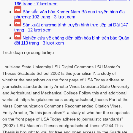
166 trang
·
7 lượt xem
Bản sắc văn hóa Khmer Nam Bộ qua truyền hình địa
phương:
102 trang
·
3 lượt xem
Sản xuất chương trình truyền hình trực tiếp tại Đài
147
trang
·
12 lượt xem
Nghiên cứu về chống diễn biến hòa bình trên báo Quân
đội
113 trang
·
3 lượt xem
Trích đoạn nội dung tài liệu
Louisiana State University LSU Digital Commons LSU Master's
Theses Graduate School 2002 Is this journalism?: a study of
whether the snapshots on the front page of USA Today adhere to
journalistic standards Emily Arnette Vines Louisiana State University
and Agricultural and Mechanical College Follow this and additional
works at: https://digitalcommons.edu/gradschool_theses Part of the
Mass Communication Commons Recommended Citation Vines,
Emily Arnette, "Is this journalism?: a study of whether the snapshots
on the front page of USA Today adhere to journalistic standards"
(2002). LSU Master's Theses.edu/gradschool_theses/1244 This
Thesis is brought to you for free and open access by the Graduate