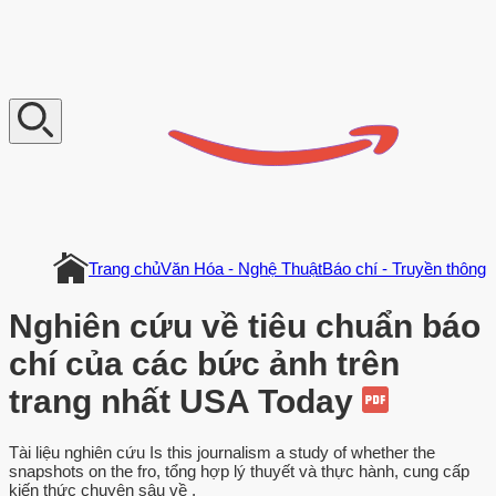
V
n
D
o
c
u
m
e
n
t
Trang chủ
Văn Hóa - Nghệ Thuật
Báo chí - Truyền thông
Nghiên cứu về tiêu chuẩn báo
chí của các bức ảnh trên
trang nhất USA Today
Tài liệu nghiên cứu Is this journalism a study of whether the
snapshots on the fro, tổng hợp lý thuyết và thực hành, cung cấp
kiến thức chuyên sâu về .