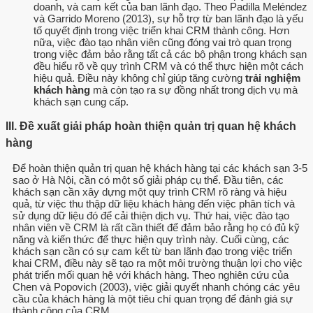
doanh, và cam kết của ban lãnh đạo. Theo Padilla Meléndez
và Garrido Moreno (2013), sự hỗ trợ từ ban lãnh đạo là yếu
tố quyết định trong việc triển khai CRM thành công. Hơn
nữa, việc đào tạo nhân viên cũng đóng vai trò quan trọng
trong việc đảm bảo rằng tất cả các bộ phận trong khách sạn
đều hiểu rõ về quy trình CRM và có thể thực hiện một cách
hiệu quả. Điều này không chỉ giúp tăng cường
trải nghiệm
khách hàng
mà còn tạo ra sự đồng nhất trong dịch vụ mà
khách sạn cung cấp.
III. Đề xuất giải pháp hoàn thiện quản trị quan hệ khách
hàng
Để hoàn thiện quản trị quan hệ khách hàng tại các khách sạn 3-5
sao ở Hà Nội, cần có một số giải pháp cụ thể. Đầu tiên, các
khách sạn cần xây dựng một quy trình CRM rõ ràng và hiệu
quả, từ việc thu thập dữ liệu khách hàng đến việc phân tích và
sử dụng dữ liệu đó để cải thiện dịch vụ. Thứ hai, việc đào tạo
nhân viên về CRM là rất cần thiết để đảm bảo rằng họ có đủ kỹ
năng và kiến thức để thực hiện quy trình này. Cuối cùng, các
khách sạn cần có sự cam kết từ ban lãnh đạo trong việc triển
khai CRM, điều này sẽ tạo ra một môi trường thuận lợi cho việc
phát triển mối quan hệ với khách hàng. Theo nghiên cứu của
Chen và Popovich (2003), việc giải quyết nhanh chóng các yêu
cầu của khách hàng là một tiêu chí quan trọng để đánh giá sự
thành công của CRM.