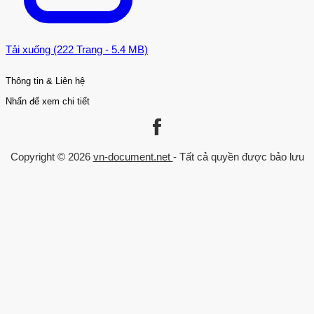
Tải xuống (222 Trang - 5.4 MB)
Thông tin & Liên hệ
Nhấn để xem chi tiết
Liên kết
Danh mục
Trang chủ
Kinh Tế - Quản Lý
Copyright © 2026
vn-document.net
- Tất cả quyền được bảo lưu
Về chúng tôi
Luận văn Thạc sĩ
Chính sách
Trò chơi trong giáo dục
Trường đại học
Đăng nhập
Chuyên ngành
Xếp hạng trường
Xếp hạng ngành
Xu hướng theo năm
Liên hệ
0559 297 239
admin@vn-document.net