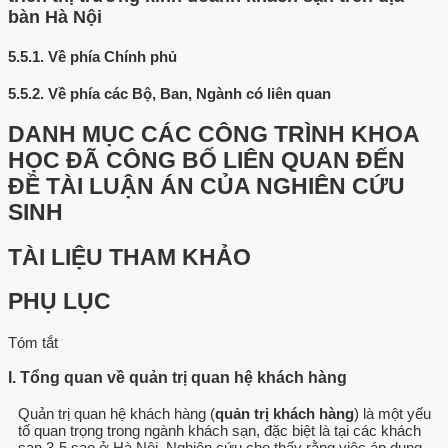
bàn Hà Nội
5.5.1.
Về phía Chính phủ
5.5.2.
Về phía các Bộ, Ban, Ngành có liên quan
DANH MỤC CÁC CÔNG TRÌNH KHOA
HỌC ĐÃ CÔNG BỐ LIÊN QUAN ĐẾN
ĐỀ TÀI LUẬN ÁN CỦA NGHIÊN CỨU
SINH
TÀI LIỆU THAM KHẢO
PHỤ LỤC
Tóm tắt
I. Tổng quan về quản trị quan hệ khách hàng
Quản trị quan hệ khách hàng (
quản trị khách hàng
) là một yếu
tố quan trọng trong ngành khách sạn, đặc biệt là tại các khách
sạn 3-5 sao ở Hà Nội. Nghiên cứu cho thấy rằng việc áp dụng