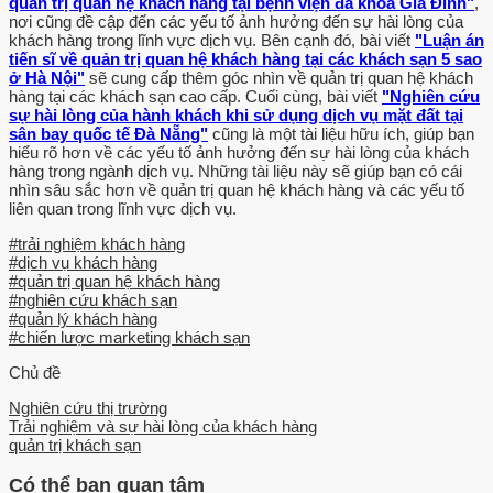
quản trị quan hệ khách hàng tại bệnh viện đa khoa Gia Đình"
,
nơi cũng đề cập đến các yếu tố ảnh hưởng đến sự hài lòng của
khách hàng trong lĩnh vực dịch vụ. Bên cạnh đó, bài viết
"Luận án
tiến sĩ về quản trị quan hệ khách hàng tại các khách sạn 5 sao
ở Hà Nội"
sẽ cung cấp thêm góc nhìn về quản trị quan hệ khách
hàng tại các khách sạn cao cấp. Cuối cùng, bài viết
"Nghiên cứu
sự hài lòng của hành khách khi sử dụng dịch vụ mặt đất tại
sân bay quốc tế Đà Nẵng"
cũng là một tài liệu hữu ích, giúp bạn
hiểu rõ hơn về các yếu tố ảnh hưởng đến sự hài lòng của khách
hàng trong ngành dịch vụ. Những tài liệu này sẽ giúp bạn có cái
nhìn sâu sắc hơn về quản trị quan hệ khách hàng và các yếu tố
liên quan trong lĩnh vực dịch vụ.
#trải nghiệm khách hàng
#dịch vụ khách hàng
#quản trị quan hệ khách hàng
#nghiên cứu khách sạn
#quản lý khách hàng
#chiến lược marketing khách sạn
Chủ đề
Nghiên cứu thị trường
Trải nghiệm và sự hài lòng của khách hàng
quản trị khách sạn
Có thể bạn quan tâm