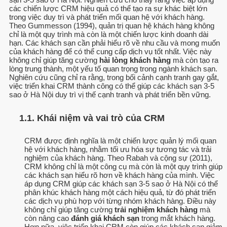
các chiến lược CRM hiệu quả có thể tạo ra sự khác biệt lớn
trong việc duy trì và phát triển mối quan hệ với khách hàng.
Theo Gummesson (1994), quản trị quan hệ khách hàng không
chỉ là một quy trình mà còn là một chiến lược kinh doanh dài
hạn. Các khách sạn cần phải hiểu rõ về nhu cầu và mong muốn
của khách hàng để có thể cung cấp dịch vụ tốt nhất. Việc này
không chỉ giúp tăng cường
hài lòng khách hàng
mà còn tạo ra
lòng trung thành, một yếu tố quan trọng trong ngành khách sạn.
Nghiên cứu cũng chỉ ra rằng, trong bối cảnh cạnh tranh gay gắt,
việc triển khai CRM thành công có thể giúp các khách sạn 3-5
sao ở Hà Nội duy trì vị thế cạnh tranh và phát triển bền vững.
1.1. Khái niệm và vai trò của CRM
CRM được định nghĩa là một chiến lược quản lý mối quan
hệ với khách hàng, nhằm tối ưu hóa sự tương tác và trải
nghiệm của khách hàng. Theo Rabah và cộng sự (2011),
CRM không chỉ là một công cụ mà còn là một quy trình giúp
các khách sạn hiểu rõ hơn về khách hàng của mình. Việc
áp dụng CRM giúp các khách sạn 3-5 sao ở Hà Nội có thể
phân khúc khách hàng một cách hiệu quả, từ đó phát triển
các dịch vụ phù hợp với từng nhóm khách hàng. Điều này
không chỉ giúp tăng cường
trải nghiệm khách hàng
mà
còn nâng cao
đánh giá khách sạn
trong mắt khách hàng.
Hơn nữa, việc triển khai CRM còn giúp các khách sạn giảm