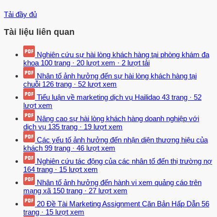
Tải đầy đủ
Tài liệu liên quan
Nghiên cứu sự hài lòng khách hàng tại phòng khám đa
khoa
100 trang
·
20 lượt xem
·
2 lượt tải
Nhân tố ảnh hưởng đến sự hài lòng khách hàng tại
chuỗi
126 trang
·
52 lượt xem
Tiểu luận về marketing dịch vụ Hailidao
43 trang
·
52
lượt xem
Nâng cao sự hài lòng khách hàng doanh nghiệp với
dịch vụ
135 trang
·
19 lượt xem
Các yếu tố ảnh hưởng đến nhận diện thương hiệu của
khách
99 trang
·
46 lượt xem
Nghiên cứu tác động của các nhân tố đến thị trường nợ
164 trang
·
15 lượt xem
Nhân tố ảnh hưởng đến hành vi xem quảng cáo trên
mạng xã
150 trang
·
27 lượt xem
20 Đề Tài Marketing Assignment Căn Bản Hấp Dẫn
56
trang
·
15 lượt xem