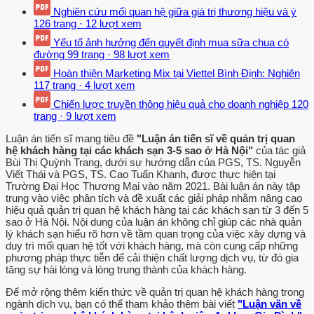
Nghiên cứu mối quan hệ giữa giá trị thương hiệu và ý
126 trang
·
12 lượt xem
Yếu tố ảnh hưởng đến quyết định mua sữa chua có
đường
99 trang
·
98 lượt xem
Hoàn thiện Marketing Mix tại Viettel Bình Định: Nghiên
117 trang
·
4 lượt xem
Chiến lược truyền thông hiệu quả cho doanh nghiệp
120
trang
·
9 lượt xem
Luận án tiến sĩ mang tiêu đề
"Luận án tiến sĩ về quản trị quan
hệ khách hàng tại các khách sạn 3-5 sao ở Hà Nội"
của tác giả
Bùi Thị Quỳnh Trang, dưới sự hướng dẫn của PGS, TS. Nguyễn
Viết Thái và PGS, TS. Cao Tuấn Khanh, được thực hiện tại
Trường Đại Học Thương Mại vào năm 2021. Bài luận án này tập
trung vào việc phân tích và đề xuất các giải pháp nhằm nâng cao
hiệu quả quản trị quan hệ khách hàng tại các khách sạn từ 3 đến 5
sao ở Hà Nội. Nội dung của luận án không chỉ giúp các nhà quản
lý khách sạn hiểu rõ hơn về tầm quan trọng của việc xây dựng và
duy trì mối quan hệ tốt với khách hàng, mà còn cung cấp những
phương pháp thực tiễn để cải thiện chất lượng dịch vụ, từ đó gia
tăng sự hài lòng và lòng trung thành của khách hàng.
Để mở rộng thêm kiến thức về quản trị quan hệ khách hàng trong
ngành dịch vụ, bạn có thể tham khảo thêm bài viết
"Luận văn về