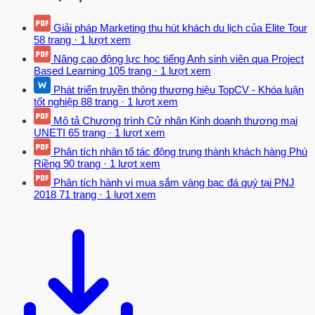
Giải pháp Marketing thu hút khách du lịch của Elite Tour
58 trang
·
1 lượt xem
Nâng cao động lực học tiếng Anh sinh viên qua Project
Based Learning
105 trang
·
1 lượt xem
Phát triển truyền thông thương hiệu TopCV - Khóa luận
tốt nghiệp
88 trang
·
1 lượt xem
Mô tả Chương trình Cử nhân Kinh doanh thương mại
UNETI
65 trang
·
1 lượt xem
Phân tích nhân tố tác động trung thành khách hàng Phú
Riềng
90 trang
·
1 lượt xem
Phân tích hành vi mua sắm vàng bạc đá quý tại PNJ
2018
71 trang
·
1 lượt xem