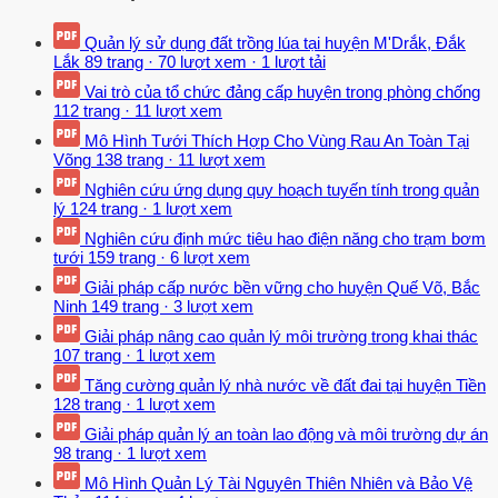
Quản lý sử dụng đất trồng lúa tại huyện M'Drắk, Đắk
Lắk
89 trang
·
70 lượt xem
·
1 lượt tải
Vai trò của tổ chức đảng cấp huyện trong phòng chống
112 trang
·
11 lượt xem
Mô Hình Tưới Thích Hợp Cho Vùng Rau An Toàn Tại
Võng
138 trang
·
11 lượt xem
Nghiên cứu ứng dụng quy hoạch tuyến tính trong quản
lý
124 trang
·
1 lượt xem
Nghiên cứu định mức tiêu hao điện năng cho trạm bơm
tưới
159 trang
·
6 lượt xem
Giải pháp cấp nước bền vững cho huyện Quế Võ, Bắc
Ninh
149 trang
·
3 lượt xem
Giải pháp nâng cao quản lý môi trường trong khai thác
107 trang
·
1 lượt xem
Tăng cường quản lý nhà nước về đất đai tại huyện Tiền
128 trang
·
1 lượt xem
Giải pháp quản lý an toàn lao động và môi trường dự án
98 trang
·
1 lượt xem
Mô Hình Quản Lý Tài Nguyên Thiên Nhiên và Bảo Vệ