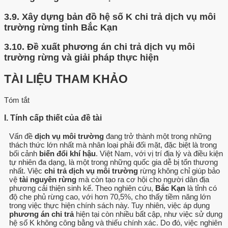
3.9.
Xây dựng bản đồ hệ số K chi trả dịch vụ môi
trường rừng tỉnh Bắc Kạn
3.10.
Đề xuất phương án chi trả dịch vụ môi
trường rừng và giải pháp thực hiện
TÀI LIỆU THAM KHẢO
Tóm tắt
I. Tính cấp thiết của đề tài
Vấn đề
dịch vụ môi trường
đang trở thành một trong những
thách thức lớn nhất mà nhân loại phải đối mặt, đặc biệt là trong
bối cảnh
biến đổi khí hậu
. Việt Nam, với vị trí địa lý và điều kiện
tự nhiên đa dạng, là một trong những quốc gia dễ bị tổn thương
nhất. Việc
chi trả dịch vụ môi trường
rừng không chỉ giúp bảo
vệ
tài nguyên rừng
mà còn tạo ra cơ hội cho người dân địa
phương cải thiện sinh kế. Theo nghiên cứu,
Bắc Kạn
là tỉnh có
độ che phủ rừng cao, với hơn 70,5%, cho thấy tiềm năng lớn
trong việc thực hiện chính sách này. Tuy nhiên, việc áp dụng
phương án chi trả
hiện tại còn nhiều bất cập, như việc sử dụng
hệ số K không công bằng và thiếu chính xác. Do đó, việc nghiên