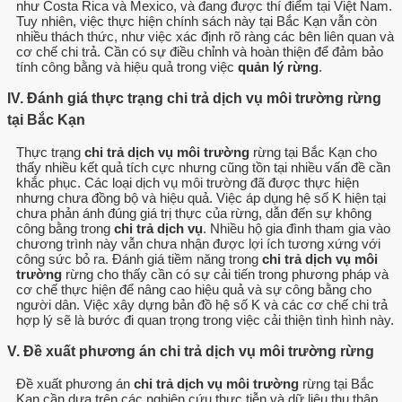
như Costa Rica và Mexico, và đang được thí điểm tại Việt Nam.
Tuy nhiên, việc thực hiện chính sách này tại Bắc Kạn vẫn còn
nhiều thách thức, như việc xác định rõ ràng các bên liên quan và
cơ chế chi trả. Cần có sự điều chỉnh và hoàn thiện để đảm bảo
tính công bằng và hiệu quả trong việc
quản lý rừng
.
IV. Đánh giá thực trạng chi trả dịch vụ môi trường rừng
tại Bắc Kạn
Thực trạng
chi trả dịch vụ môi trường
rừng tại Bắc Kạn cho
thấy nhiều kết quả tích cực nhưng cũng tồn tại nhiều vấn đề cần
khắc phục. Các loại dịch vụ môi trường đã được thực hiện
nhưng chưa đồng bộ và hiệu quả. Việc áp dụng hệ số K hiện tại
chưa phản ánh đúng giá trị thực của rừng, dẫn đến sự không
công bằng trong
chi trả dịch vụ
. Nhiều hộ gia đình tham gia vào
chương trình này vẫn chưa nhận được lợi ích tương xứng với
công sức bỏ ra. Đánh giá tiềm năng trong
chi trả dịch vụ môi
trường
rừng cho thấy cần có sự cải tiến trong phương pháp và
cơ chế thực hiện để nâng cao hiệu quả và sự công bằng cho
người dân. Việc xây dựng bản đồ hệ số K và các cơ chế chi trả
hợp lý sẽ là bước đi quan trọng trong việc cải thiện tình hình này.
V. Đề xuất phương án chi trả dịch vụ môi trường rừng
Đề xuất phương án
chi trả dịch vụ môi trường
rừng tại Bắc
Kạn cần dựa trên các nghiên cứu thực tiễn và dữ liệu thu thập