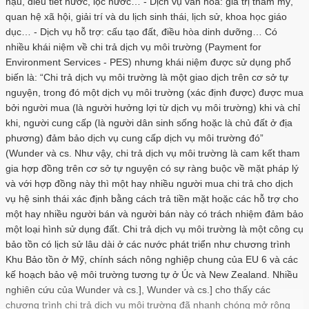
hậu, điều tiết nước, lọc nước… - Dịch vụ văn hóa: giá trị thẩm mỹ,
quan hệ xã hội, giải trí và du lịch sinh thái, lịch sử, khoa học giáo
dục… - Dịch vụ hỗ trợ: cấu tạo đất, điều hòa dinh dưỡng… Có
nhiều khái niệm về chi trả dịch vụ môi trường (Payment for
Environment Services - PES) nhưng khái niệm được sử dụng phổ
biến là: “Chi trả dịch vụ môi trường là một giao dịch trên cơ sở tự
nguyện, trong đó một dịch vụ môi trường (xác định được) được mua
bởi người mua (là người hưởng lợi từ dịch vụ môi trường) khi và chỉ
khi, người cung cấp (là người dân sinh sống hoặc là chủ đất ở địa
phương) đảm bảo dịch vụ cung cấp dịch vụ môi trường đó”
(Wunder và cs. Như vậy, chi trả dịch vụ môi trường là cam kết tham
gia hợp đồng trên cơ sở tự nguyện có sự ràng buộc về mặt pháp lý
và với hợp đồng này thì một hay nhiều người mua chi trả cho dịch
vụ hệ sinh thái xác định bằng cách trả tiền mặt hoặc các hỗ trợ cho
một hay nhiều người bán và người bán này có trách nhiệm đảm bảo
một loại hình sử dụng đất. Chi trả dịch vụ môi trường là một công cụ
bảo tồn có lịch sử lâu dài ở các nước phát triển như chương trình
Khu Bảo tồn ở Mỹ, chính sách nông nghiệp chung của EU 6 và các
kế hoạch bảo vệ môi trường tương tự ở Úc và New Zealand. Nhiều
nghiên cứu của Wunder và cs.], Wunder và cs.] cho thấy các
chương trình chi trả dịch vụ môi trường đã nhanh chóng mở rộng