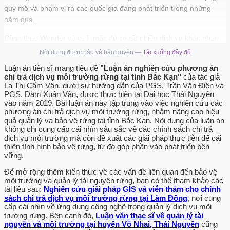
quy mô và phạm vi ra các quốc gia đang phát triển trong những
năm qua.
Cũng theo Wunder và cs.], mặc dù có rất nhiều dịch vụ khác nhau
có thể được trao đổi trong cơ chế chi trả dịch vụ môi trường, nhưng
Nội dung được bảo vệ bản quyền —
Tải xuống đầy đủ
thực tế chỉ có 4 loại hình dịch vụ có tiềm năng lớn nhất xét ở quy
Luận án tiến sĩ mang tiêu đề
"Luận án nghiên cứu phương án
mô thương mại, bao gồm: - Bảo vệ rừng đầu nguồn: cung cấp dịch
chi trả dịch vụ môi trường rừng tại tỉnh Bắc Kạn"
của tác giả
vụ chất lượng nước, điều tiết nước, bảo vệ nơi cư trú dưới nước và
La Thị Cẩm Vân, dưới sự hướng dẫn của PGS. Trần Văn Điền và
PGS. Đàm Xuân Vận, được thực hiện tại Đại học Thái Nguyên
kiểm soát ô nhiễm đất,… - Bảo tồn đa dạng sinh học: phòng trừ
vào năm 2019. Bài luận án này tập trung vào việc nghiên cứu các
dịch bệnh, giá trị sinh thái… - Hấp thụ các bon: biến đổi khí hậu… -
phương án chi trả dịch vụ môi trường rừng, nhằm nâng cao hiệu
Vẻ đẹp cảnh quan/ Du lịch sinh thái: giá trị thẩm mỹ và giá trị văn
quả quản lý và bảo vệ rừng tại tỉnh Bắc Kạn. Nội dung của luận án
hóa. Quy mô của các chính sách chi trả dịch vụ môi trường rừng ở
không chỉ cung cấp cái nhìn sâu sắc về các chính sách chi trả
dịch vụ môi trường mà còn đề xuất các giải pháp thực tiễn để cải
các quốc gia rất khác nhau với xu hướng phát triển theo khu vực.
thiện tình hình bảo vệ rừng, từ đó góp phần vào phát triển bền
Một số quốc gia có chính sách chi trả dịch vụ môi trường áp dụng
vững.
cho hàng chục ngàn người tham gia và đã được thực hiện trong
Để mở rộng thêm kiến thức về các vấn đề liên quan đến bảo vệ
một vài năm, ví dụ như ở Costa Rica, Mexico, Ecuador và Trung
môi trường và quản lý tài nguyên rừng, bạn có thể tham khảo các
Quốc. Chương trình chi trả dịch vụ môi trường cấp quốc gia mới bắt
tài liệu sau:
Nghiên cứu giải pháp GIS và viễn thám cho chính
đầu ở Brazil và Nam Phi.
sách chi trả dịch vụ môi trường rừng tại Lâm Đồng
, nơi cung
cấp cái nhìn về ứng dụng công nghệ trong quản lý dịch vụ môi
Quy mô của diện tích đất và rừng được kiểm soát bởi các chính
trường rừng. Bên cạnh đó,
Luận văn thạc sĩ về quản lý tài
nguyên và môi trường tại huyện Võ Nhai, Thái Nguyên
cũng
sách này rất khác nhau. Mexico có 2,2 triệu ha đất được thống kê