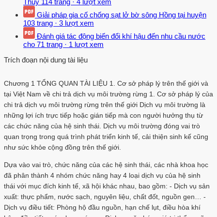
Thủy
114 trang
·
4 lượt xem
Giải pháp gia cố chống sạt lở bờ sông Hồng tại huyện
103 trang
·
3 lượt xem
Đánh giá tác động biến đổi khí hậu đến nhu cầu nước
cho
71 trang
·
1 lượt xem
Trích đoạn nội dung tài liệu
Chương 1 TỔNG QUAN TÀI LIỆU 1. Cơ sở pháp lý trên thế giới và
tại Việt Nam về chi trả dịch vụ môi trường rừng 1. Cơ sở pháp lý của
chi trả dịch vụ môi trường rừng trên thế giới Dịch vụ môi trường là
những lợi ích trực tiếp hoặc gián tiếp mà con người hưởng thụ từ
các chức năng của hệ sinh thái. Dịch vụ môi trường đóng vai trò
quan trọng trong quá trình phát triển kinh tế, cải thiện sinh kế cũng
như sức khỏe cộng đồng trên thế giới.
Dựa vào vai trò, chức năng của các hệ sinh thái, các nhà khoa học
đã phân thành 4 nhóm chức năng hay 4 loại dịch vụ của hệ sinh
thái với mục đích kinh tế, xã hội khác nhau, bao gồm: - Dịch vụ sản
xuất: thực phẩm, nước sạch, nguyên liệu, chất đốt, nguồn gen… -
Dịch vụ điều tiết: Phòng hộ đầu nguồn, hạn chế lụt, điều hòa khí