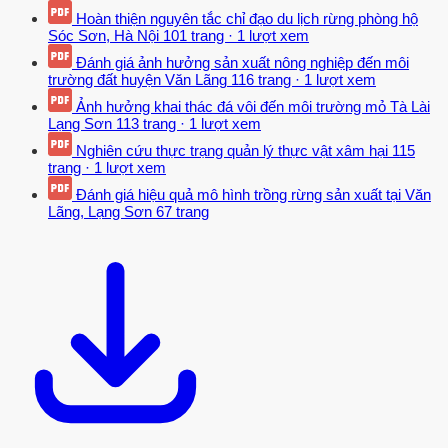
Hoàn thiện nguyên tắc chỉ đạo du lịch rừng phòng hộ
tiềm năng có thể được chi trả bằng các chương trình chi trả dịch vụ
Sóc Sơn, Hà Nội
101 trang
·
1 lượt xem
môi trường, theo đánh giá của hệ sinh thái thiên niên kỷ (MEA -
Đánh giá ảnh hưởng sản xuất nông nghiệp đến môi
Millennium Ecosystem Assessment), các dịch vụ môi trường có thể
trường đất huyện Văn Lãng
116 trang
·
1 lượt xem
được nhóm lại thành bốn loại chính: dịch vụ hỗ trợ, dịch vụ cung
Ảnh hưởng khai thác đá vôi đến môi trường mỏ Tà Lài
cấp, dịch vụ điều hòa và dịch vụ văn hóa. Tuy nhiên, trong thực tế
Lạng Sơn
113 trang
·
1 lượt xem
hầu hết các chính sách chi trả dịch vụ môi trường chỉ tập trung vào
Nghiên cứu thực trạng quản lý thực vật xâm hại
115
dịch vụ cung cấp.
trang
·
1 lượt xem
Cho đến nay, các chương trình chi trả dịch vụ môi trường phổ biến
Đánh giá hiệu quả mô hình trồng rừng sản xuất tại Văn
nhất ở các nước đang phát triển để quản lý rừng đầu nguồn nhằm
Lãng, Lạng Sơn
67 trang
đảm bảo lưu lượng và chất lượng nước hoặc kiểm soát lũ (Stanton
và cs. Bảo vệ rừng cho các dịch vụ hệ sinh thái, bao gồm cả dòng
chảy và sau đó là bảo tồn đa dạng sinh học và hấp thụ các bon
(Madsen và cs. Dịch vụ môi trường khác ở Nam bán cầu bao gồm
kiểm soát xói mòn đất, chẳng hạn như chương trình chống sa mạc
hóa ở Trung Quốc (Liu và cs.]); sản xuất năng lượng, như sản xuất
thủy điện ở Costa Rica (Blackman và cs.]); bảo tồn động vật hoang
dã, như bảo vệ các loài chim ở Campuchia và Bolivia (Asquith và
cs.], Clements và cs.], Wunder và cs.], Wunder và cs. Các loại dịch
vụ hệ sinh thái Các loại dịch vụ hệ sinh thái Ví dụ Quay vòng chất