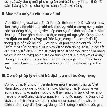
cứu và xây dựng một
phương án chi trả
hợp lý là cần thiết để
đảm bảo quyền lợi cho người dân và bảo vệ
rừng
.
II. Mục tiêu và yêu cầu của đề tài
Mục tiêu tổng quát của đề tài là hoàn thiện cơ sở lý luận và thực
tiễn trong việc triển khai
chi trả dịch vụ môi trường
rừng, đảm
bảo sự công bằng trong việc tiếp cận nguồn kinh phí hỗ trợ. Mục
tiêu cụ thể bao gồm đánh giá thực trạng
tài nguyên rừng
và
chi
trả dịch vụ môi trường
tại Bắc Kạn, cung cấp cơ sở dữ liệu
thông qua bản đồ hệ số K, và đề xuất phương án chi trả khả thi.
Điểm mới của nghiên cứu là xây dựng bản đồ hệ số K và cơ sở
dữ liệu chi trả dịch vụ môi trường rừng, từ đó xác định tiềm năng
và đề xuất phương án chi trả có tính khả thi. Những kết quả này
không chỉ có giá trị khoa học mà còn có ý nghĩa thực tiễn trong
việc hoàn thiện chính sách
chi trả dịch vụ môi trường
tại Bắc
Kạn.
III. Cơ sở pháp lý về chi trả dịch vụ môi trường rừng
Cơ sở pháp lý cho
chi trả dịch vụ môi trường
rừng tại Việt
Nam được xây dựng dựa trên các khung pháp lý quốc tế và
trong nước. Các nghiên cứu cho thấy rằng
chi trả dịch vụ môi
trường
là một giao dịch tự nguyện, trong đó người hưởng lợi từ
dịch vụ môi trường sẽ trả tiền cho người cung cấp dịch vụ.
Chính sách này đã được áp dụng thành công ở nhiều quốc gia,