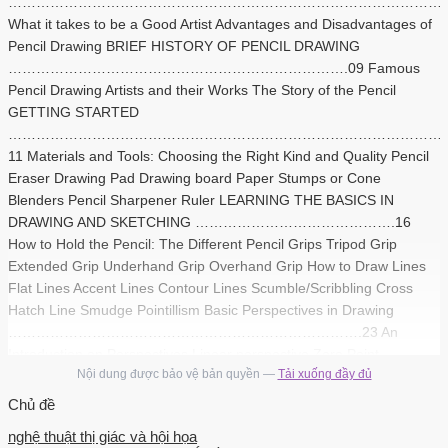
……………………………………………………………………………………
What it takes to be a Good Artist Advantages and Disadvantages of
Pencil Drawing BRIEF HISTORY OF PENCIL DRAWING
……………………………………………………………….09 Famous
Pencil Drawing Artists and their Works The Story of the Pencil
GETTING STARTED
…………………………………………………………………………………
11 Materials and Tools: Choosing the Right Kind and Quality Pencil
Eraser Drawing Pad Drawing board Paper Stumps or Cone
Blenders Pencil Sharpener Ruler LEARNING THE BASICS IN
DRAWING AND SKETCHING …………………………………….16
How to Hold the Pencil: The Different Pencil Grips Tripod Grip
Extended Grip Underhand Grip Overhand Grip How to Draw Lines
Flat Lines Accent Lines Contour Lines Scumble/Scribbling Cross
Hatch Line Smudge Pointillism Basic Perspectives in Drawing
………………………………………………………………….23 An
Introduction on Perspectives Linear perspective Zero Point
Nội dung được bảo vệ bản quyền —
Tải xuống đầy đủ
Perspective One Point perspective Two Point Perspective Three-
Point perspective Isometric Perspective Atmospheric Perspective
Chủ đề
Basic Drawing Shapes
nghệ thuật thị giác và hội họa
……………………………………………………………….28 Basic