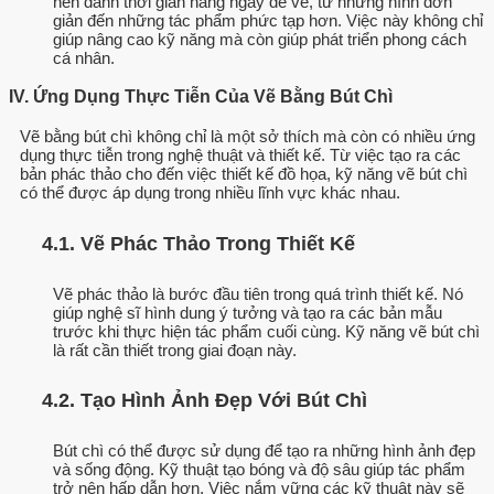
nên dành thời gian hàng ngày để vẽ, từ những hình đơn
giản đến những tác phẩm phức tạp hơn. Việc này không chỉ
giúp nâng cao kỹ năng mà còn giúp phát triển phong cách
cá nhân.
IV. Ứng Dụng Thực Tiễn Của Vẽ Bằng Bút Chì
Vẽ bằng bút chì không chỉ là một sở thích mà còn có nhiều ứng
dụng thực tiễn trong nghệ thuật và thiết kế. Từ việc tạo ra các
bản phác thảo cho đến việc thiết kế đồ họa, kỹ năng vẽ bút chì
có thể được áp dụng trong nhiều lĩnh vực khác nhau.
4.1. Vẽ Phác Thảo Trong Thiết Kế
Vẽ phác thảo là bước đầu tiên trong quá trình thiết kế. Nó
giúp nghệ sĩ hình dung ý tưởng và tạo ra các bản mẫu
trước khi thực hiện tác phẩm cuối cùng. Kỹ năng vẽ bút chì
là rất cần thiết trong giai đoạn này.
4.2. Tạo Hình Ảnh Đẹp Với Bút Chì
Bút chì có thể được sử dụng để tạo ra những hình ảnh đẹp
và sống động. Kỹ thuật tạo bóng và độ sâu giúp tác phẩm
trở nên hấp dẫn hơn. Việc nắm vững các kỹ thuật này sẽ