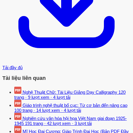
Tải đầy đủ
Tài liệu liên quan
Nghệ Thuật Chữ: Tài Liệu Giảng Dạy Calligraphy
120
trang
·
9 lượt xem
·
4 lượt tải
Giáo trình nghệ thuật bố cục: Từ cơ bản đến nâng cao
100 trang
·
14 lượt xem
·
4 lượt tải
Nghiên cứu văn hóa hội họa Việt Nam giai đoạn 1925-
1945
191 trang
·
42 lượt xem
·
3 lượt tải
Mĩ Học Đại Cương: Giáo Trình Đại Học (Bản PDF Đầy