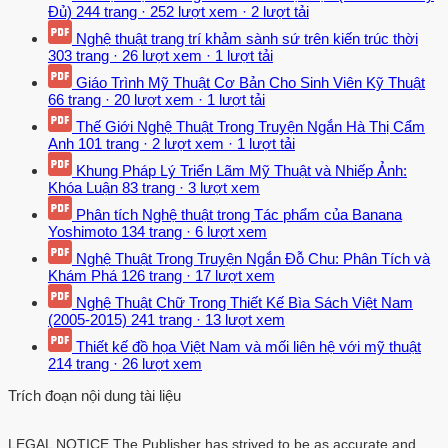
Đủ)
244 trang
·
252 lượt xem
·
2 lượt tải
Nghệ thuật trang trí khảm sành sứ trên kiến trúc thời
303 trang
·
26 lượt xem
·
1 lượt tải
Giáo Trình Mỹ Thuật Cơ Bản Cho Sinh Viên Kỹ Thuật
66 trang
·
20 lượt xem
·
1 lượt tải
Thế Giới Nghệ Thuật Trong Truyện Ngắn Hà Thị Cẩm
Anh
101 trang
·
2 lượt xem
·
1 lượt tải
Khung Pháp Lý Triển Lãm Mỹ Thuật và Nhiếp Ảnh:
Khóa Luận
83 trang
·
3 lượt xem
Phân tích Nghệ thuật trong Tác phẩm của Banana
Yoshimoto
134 trang
·
6 lượt xem
Nghệ Thuật Trong Truyện Ngắn Đỗ Chu: Phân Tích và
Khám Phá
126 trang
·
17 lượt xem
Nghệ Thuật Chữ Trong Thiết Kế Bìa Sách Việt Nam
(2005-2015)
241 trang
·
13 lượt xem
Thiết kế đồ họa Việt Nam và mối liên hệ với mỹ thuật
214 trang
·
26 lượt xem
Trích đoạn nội dung tài liệu
LEGAL NOTICE The Publisher has strived to be as accurate and