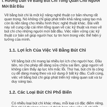
I. Hướng Dẫn Vẽ Bằng Bút Chì Tổng Quan Cho Người
Mới Bắt Đầu
Vẽ bằng bút chì là một kỹ năng nghệ thuật cơ bản nhưng rất
quan trọng. Nó không chỉ giúp phát triển khả năng sáng tạo mà
còn là nền tảng cho nhiều hình thức nghệ thuật khác. Bài viết
này sẽ cung cấp cái nhìn tổng quan về các kỹ thuật và mẹo vẽ
bút chì cho những người mới bắt đầu. Việc nắm vững các kỹ
thuật cơ bản sẽ giúp người học tự tin hơn trong việc thể hiện ý
tưởng của mình.
1.1. Lợi Ích Của Việc Vẽ Bằng Bút Chì
Vẽ bằng bút chì mang lại nhiều lợi ích cho người học. Đầu
tiên, nó cho phép dễ dàng sửa chữa sai lầm, giúp người vẽ
không cảm thấy áp lực khi mắc lỗi. Thứ hai, bút chì là công
cụ dễ dàng mang theo và sử dụng ở bất kỳ đâu. Cuối cùng,
việc vẽ bằng bút chì giúp phát triển kỹ năng quan sát và tư
duy sáng tạo.
1.2. Các Loại Bút Chì Phổ Biến
Có nhiều loại bút chì khác nhau, mỗi loại có đặc điểm riêng.