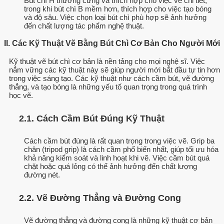
Bút chì H thường cứng và thích hợp cho việc vẽ chi tiết,
trong khi bút chì B mềm hơn, thích hợp cho việc tạo bóng
và độ sâu. Việc chọn loại bút chì phù hợp sẽ ảnh hưởng
đến chất lượng tác phẩm nghệ thuật.
II. Các Kỹ Thuật Vẽ Bằng Bút Chì Cơ Bản Cho Người Mới
Kỹ thuật vẽ bút chì cơ bản là nền tảng cho mọi nghệ sĩ. Việc
nắm vững các kỹ thuật này sẽ giúp người mới bắt đầu tự tin hơn
trong việc sáng tạo. Các kỹ thuật như cách cầm bút, vẽ đường
thẳng, và tạo bóng là những yếu tố quan trọng trong quá trình
học vẽ.
2.1. Cách Cầm Bút Đúng Kỹ Thuật
Cách cầm bút đúng là rất quan trọng trong việc vẽ. Grip ba
chân (tripod grip) là cách cầm phổ biến nhất, giúp tối ưu hóa
khả năng kiểm soát và linh hoạt khi vẽ. Việc cầm bút quá
chặt hoặc quá lỏng có thể ảnh hưởng đến chất lượng
đường nét.
2.2. Vẽ Đường Thẳng và Đường Cong
Vẽ đường thẳng và đường cong là những kỹ thuật cơ bản