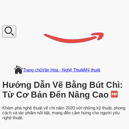
V
n
D
o
c
u
m
e
n
t
Trang chủ
Văn Hóa - Nghệ Thuật
Mỹ thuật
Hướng Dẫn Vẽ Bằng Bút Chì:
Từ Cơ Bản Đến Nâng Cao
Khám phá nghệ thuật vẽ chì năm 2020 với những kỹ thuật, phong
cách và tác phẩm nổi bật, mang đến cảm hứng cho người yêu
nghệ thuật.