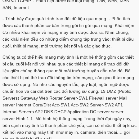
OSI và TCP/IP. - Phân biệt được các loại mạng: LAN, WAN, MAN,
SAN, Internet.
- Trình bày được quá trình trao đổi dữ liệu qua mạng. - Phân tích
được các thành phần cơ bản trong gói tin gửi qua mạng. Khái niệm
Có nhiều khái niệm về mạng máy tính được đưa ra. Nhìn chung,
các khái niệm đều có những điểm chung tập trung vào: thiết bị đầu
cuối, thiết bị mạng, môi trường kết nối và các giao thức.
Chúng ta có thể hiểu mạng máy tính là một hệ thống gồm các thiết
bị đầu cuối kết nối với nhau qua các thiết bị mạng để trao đổi dữ
liệu giữa chúng thông qua một môi trường truyền dẫn nào đó. Để
các thiết bị có thể trao đổi thông tin trên mạng, các giao thức mạng
được sử dụng. Nó như các nguyên tắc, quy luật, ngôn ngữ được
chuẩn hóa và cài đặt trên các đối tượng sử dụng. 19 DMZ (Public
Servers) Gateway Web Router Server-SW1 Firewall server Mail
server Internet Core/Dist Acc-SW1 Acc-SW2 Server-SW2 AP1
Internal Servers AP2 DNS DHCP Application DC server server
server Hình 1.1: Mô hình hệ thống mạng Trong thời đại ngày nay,
bên cạnh máy tính là thành phần chủ yếu, còn có nhiều thiết bị khác
kết nối vào mạng máy tính như máy in, camera, điện thoại,… gọi
chung là thiết bị đầu cuối.