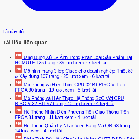
Tải đầy đủ
Tài liệu liên quan
Ứng Dụng Xử Lý Ảnh Trong Phân Loại Sản Phẩm Tại
HCMUTE
125 trang
·
89 lượt xem
·
7 lượt tải
Mô hình mạng 3 lớp Cisco cho doanh nghiệp: Thiết kế
& Xây dựng
107 trang
·
25 lượt xem
·
6 lượt tải
Mô Phỏng và Hiện Thực CPU 32-Bit RISC-V Trên
FPGA
80 trang
·
19 lượt xem
·
5 lượt tải
Mô Phỏng và Hiện Thực Hệ Thống SoC Với CPU
RISC-V 32-BIT
97 trang
·
40 lượt xem
·
4 lượt tải
Hệ Thống Nhận Diện Phương Tiện Giao Thông Trên
FPGA
81 trang
·
11 lượt xem
·
4 lượt tải
Hệ Thống Quản Lý Nhân Viên Bằng Mã QR
63 trang
·
14 lượt xem
·
4 lượt tải