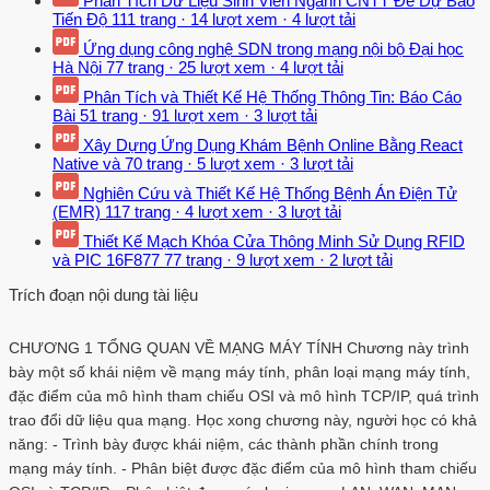
Phân Tích Dữ Liệu Sinh Viên Ngành CNTT Để Dự Báo
Tiến Độ
111 trang
·
14 lượt xem
·
4 lượt tải
Ứng dụng công nghệ SDN trong mạng nội bộ Đại học
Hà Nội
77 trang
·
25 lượt xem
·
4 lượt tải
Phân Tích và Thiết Kế Hệ Thống Thông Tin: Báo Cáo
Bài
51 trang
·
91 lượt xem
·
3 lượt tải
Xây Dựng Ứng Dụng Khám Bệnh Online Bằng React
Native và
70 trang
·
5 lượt xem
·
3 lượt tải
Nghiên Cứu và Thiết Kế Hệ Thống Bệnh Án Điện Tử
(EMR)
117 trang
·
4 lượt xem
·
3 lượt tải
Thiết Kế Mạch Khóa Cửa Thông Minh Sử Dụng RFID
và PIC 16F877
77 trang
·
9 lượt xem
·
2 lượt tải
Trích đoạn nội dung tài liệu
CHƯƠNG 1 TỔNG QUAN VỀ MẠNG MÁY TÍNH Chương này trình
bày một số khái niệm về mạng máy tính, phân loại mạng máy tính,
đặc điểm của mô hình tham chiếu OSI và mô hình TCP/IP, quá trình
trao đổi dữ liệu qua mạng. Học xong chương này, người học có khả
năng: - Trình bày được khái niệm, các thành phần chính trong
mạng máy tính. - Phân biệt được đặc điểm của mô hình tham chiếu