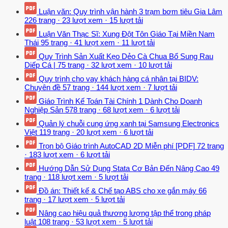
Luận văn: Quy trình vận hành 3 trạm bơm tiêu Gia Lâm
226 trang
·
23 lượt xem
·
15 lượt tải
Luận Văn Thạc Sĩ: Xung Đột Tôn Giáo Tại Miền Nam
Thái
95 trang
·
41 lượt xem
·
11 lượt tải
Quy Trình Sản Xuất Kẹo Dẻo Cà Chua Bổ Sung Rau
Diếp Cá |
75 trang
·
32 lượt xem
·
10 lượt tải
Quy trình cho vay khách hàng cá nhân tại BIDV:
Chuyên đề
57 trang
·
144 lượt xem
·
7 lượt tải
Giáo Trình Kế Toán Tài Chính 1 Dành Cho Doanh
Nghiệp Sản
578 trang
·
68 lượt xem
·
6 lượt tải
Quản lý chuỗi cung ứng xanh tại Samsung Electronics
Việt
119 trang
·
20 lượt xem
·
6 lượt tải
Trọn bộ Giáo trình AutoCAD 2D Miễn phí [PDF]
72 trang
·
183 lượt xem
·
6 lượt tải
Hướng Dẫn Sử Dụng Stata Cơ Bản Đến Nâng Cao
49
trang
·
118 lượt xem
·
5 lượt tải
Đồ án: Thiết kế & Chế tạo ABS cho xe gắn máy
66
trang
·
17 lượt xem
·
5 lượt tải
Nâng cao hiệu quả thương lượng tập thể trong pháp
luật
108 trang
·
53 lượt xem
·
5 lượt tải