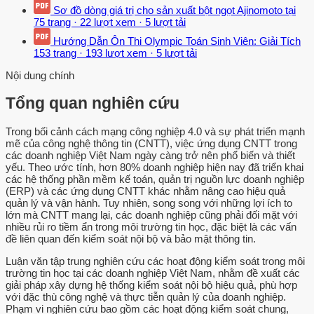
Sơ đồ dòng giá trị cho sản xuất bột ngọt Ajinomoto tại
75 trang
·
22 lượt xem
·
5 lượt tải
Hướng Dẫn Ôn Thi Olympic Toán Sinh Viên: Giải Tích
153 trang
·
193 lượt xem
·
5 lượt tải
Nội dung chính
Tổng quan nghiên cứu
Trong bối cảnh cách mạng công nghiệp 4.0 và sự phát triển mạnh
mẽ của công nghệ thông tin (CNTT), việc ứng dụng CNTT trong
các doanh nghiệp Việt Nam ngày càng trở nên phổ biến và thiết
yếu. Theo ước tính, hơn 80% doanh nghiệp hiện nay đã triển khai
các hệ thống phần mềm kế toán, quản trị nguồn lực doanh nghiệp
(ERP) và các ứng dụng CNTT khác nhằm nâng cao hiệu quả
quản lý và vận hành. Tuy nhiên, song song với những lợi ích to
lớn mà CNTT mang lại, các doanh nghiệp cũng phải đối mặt với
nhiều rủi ro tiềm ẩn trong môi trường tin học, đặc biệt là các vấn
đề liên quan đến kiểm soát nội bộ và bảo mật thông tin.
Luận văn tập trung nghiên cứu các hoạt động kiểm soát trong môi
trường tin học tại các doanh nghiệp Việt Nam, nhằm đề xuất các
giải pháp xây dựng hệ thống kiểm soát nội bộ hiệu quả, phù hợp
với đặc thù công nghệ và thực tiễn quản lý của doanh nghiệp.
Phạm vi nghiên cứu bao gồm các hoạt động kiểm soát chung,