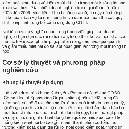
kiểm soát ứng dụng và kiểm soát dữ liệu trong môi trường tin học,
khảo sát thực tế tại nhiều doanh nghiệp trong giai đoạn từ năm
2005 đến 2009. Mục tiêu chính là nâng cao độ tin cậy của thông
tin kế toán, bảo vệ tài sản thông tin và đảm bảo tuân thủ các quy
định pháp luật trong bối cảnh ứng dụng CNTT.
Nghiên cứu có ý nghĩa quan trọng trong việc giúp các doanh
nghiệp nhận diện các rủi ro tiềm ẩn, từ đó thiết kế và triển khai các
thủ tục kiểm soát phù hợp, góp phần nâng cao hiệu quả quản trị
và giảm thiểu thiệt hại do sai sót hoặc gian lận trong môi trường tin
học.
Cơ sở lý thuyết và phương pháp
nghiên cứu
Khung lý thuyết áp dụng
Luận văn dựa trên khung lý thuyết kiểm soát nội bộ của COSO
(Committee of Sponsoring Organizations) năm 1992, trong đó
kiểm soát nội bộ được định nghĩa là một quá trình do nhà quản lý,
hội đồng quản trị và toàn bộ nhân viên chi phối nhằm đảm bảo ba
mục tiêu chính: báo cáo tài chính đáng tin cậy, tuân thủ luật pháp
và quy định, cũng như hoạt động hiệu quả và hiệu suất cao. Hệ
thống kiểm soát nội bộ bao gồm năm thành phần cơ bản: môi
trường kiểm soát, đánh giá rủi ro, hoạt động kiểm soát, thông tin