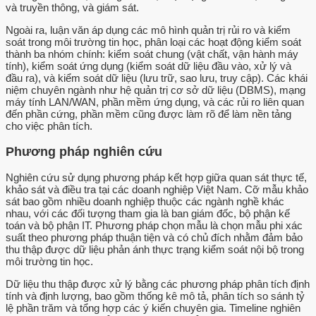
và truyền thông, và giám sát.
Ngoài ra, luận văn áp dụng các mô hình quản trị rủi ro và kiểm
soát trong môi trường tin học, phân loại các hoạt động kiểm soát
thành ba nhóm chính: kiểm soát chung (vật chất, vận hành máy
tính), kiểm soát ứng dụng (kiểm soát dữ liệu đầu vào, xử lý và
đầu ra), và kiểm soát dữ liệu (lưu trữ, sao lưu, truy cập). Các khái
niệm chuyên ngành như hệ quản trị cơ sở dữ liệu (DBMS), mạng
máy tính LAN/WAN, phần mềm ứng dụng, và các rủi ro liên quan
đến phần cứng, phần mềm cũng được làm rõ để làm nền tảng
cho việc phân tích.
Phương pháp nghiên cứu
Nghiên cứu sử dụng phương pháp kết hợp giữa quan sát thực tế,
khảo sát và điều tra tại các doanh nghiệp Việt Nam. Cỡ mẫu khảo
sát bao gồm nhiều doanh nghiệp thuộc các ngành nghề khác
nhau, với các đối tượng tham gia là ban giám đốc, bộ phận kế
toán và bộ phận IT. Phương pháp chọn mẫu là chọn mẫu phi xác
suất theo phương pháp thuận tiện và có chủ đích nhằm đảm bảo
thu thập được dữ liệu phản ánh thực trạng kiểm soát nội bộ trong
môi trường tin học.
Dữ liệu thu thập được xử lý bằng các phương pháp phân tích định
tính và định lượng, bao gồm thống kê mô tả, phân tích so sánh tỷ
lệ phần trăm và tổng hợp các ý kiến chuyên gia. Timeline nghiên