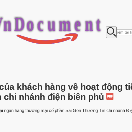
V
n
D
o
c
u
m
e
n
t
 của khách hàng về hoạt động t
n chi nhánh điện biên phủ
i tại ngân hàng thương mại cổ phần Sài Gòn Thương Tín chi nhánh Đi