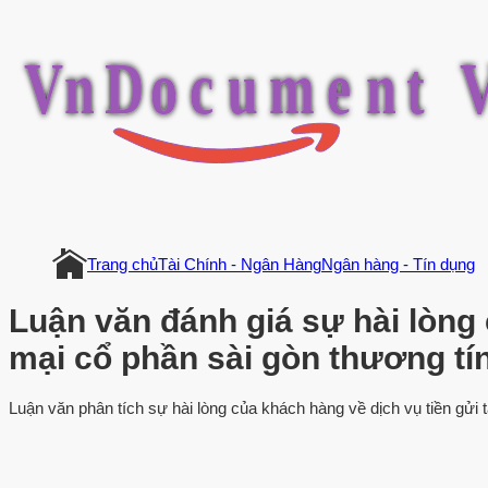
V
n
D
o
c
u
m
e
n
t
Trang chủ
Tài Chính - Ngân Hàng
Ngân hàng - Tín dụng
Luận văn đánh giá sự hài lòng
mại cổ phần sài gòn thương tí
Luận văn phân tích sự hài lòng của khách hàng về dịch vụ tiền gử