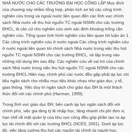
NHÀ NƯỚC CHO CÁC TRƯỜNG ĐẠI HỌC CÔNG LẬP Mục đích
của chương này nhằm tổng hợp, phân tích sơ bộ các công trình
nghiên cứu trong và ngoài nước liên quan đến các lĩnh vực chính
sách Nhà nước về thu hút nguồn TC ngoài NSNN cho các trường
ĐHCL, là căn cứ cho nghiên cứu sinh xác định khoảng trống cần
nghiên cứu. Tổng quan tình hình nghiên cứu liên quan tới luận án 1.
Các công trình nghiên cứu ở nước ngoài Các công trình nghiên cứu
ở nước ngoài liên quan tới chính sách Nhà nước trong việc thu hút
nguồn TC ngoài NSNN cho các trường ĐHCL, và tập trung vào
những nội dung lớn sau đây: Các nghiên cứu về vai trò của chính
sách Nhà nước trong việc thu hút nguồn TC ngoài NSNN cho các
trường ĐHCL Hiện nay, chính phủ các nước đều gặp phải áp lực chi
tiêu ngân sách cho nhiều mục tiêu khác nhau như giáo dục, y tế,
giao thông. Việc duy trì ngân sách cho giáo dục ĐH là một thách
thức đối với các chính phủ (Harman, 1999).
Trong lĩnh vực giáo dục ĐH, bên cạnh áp lực ngân sách đối với
chính phủ, việc gia tăng tỷ lệ nhập học, tăng nhanh chi phí đơn vị,
hạn chế về mặt quản lý của khu vực công đều góp phần tạo ra áp
lực tài chính đối với các trường ĐHCL (NCES, 2001). Dưới áp lực
đó, việc tăng cường thu hút các nguồn tài chính từ người học,