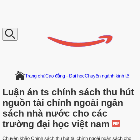
V
n
D
o
c
u
m
e
n
t
Trang chủ
Cao đẳng - Đại học
Chuyên ngành kinh tế
Luận án ts chính sách thu hút
nguồn tài chính ngoài ngân
sách nhà nước cho các
trường đại học việt nam
Chuyên khảo Chính sách thu hút tài chính ngoài ngân sách cho