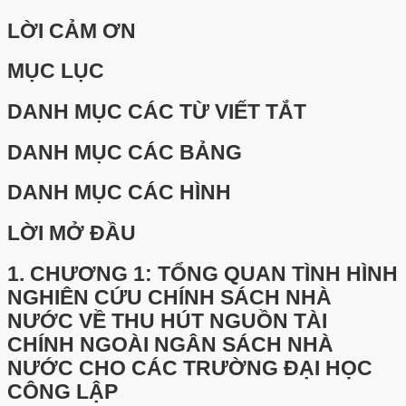
LỜI CẢM ƠN
MỤC LỤC
DANH MỤC CÁC TỪ VIẾT TẮT
DANH MỤC CÁC BẢNG
DANH MỤC CÁC HÌNH
LỜI MỞ ĐẦU
1.
CHƯƠNG 1: TỔNG QUAN TÌNH HÌNH
NGHIÊN CỨU CHÍNH SÁCH NHÀ
NƯỚC VỀ THU HÚT NGUỒN TÀI
CHÍNH NGOÀI NGÂN SÁCH NHÀ
NƯỚC CHO CÁC TRƯỜNG ĐẠI HỌC
CÔNG LẬP