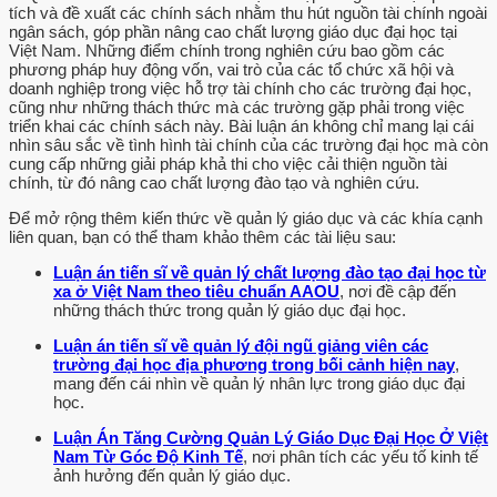
tích và đề xuất các chính sách nhằm thu hút nguồn tài chính ngoài
công nhận trường ĐHCL có quyền thực hiện các hoạt động khác
ngân sách, góp phần nâng cao chất lượng giáo dục đại học tại
ngoài chức năng chính là đào tạo và nghiên cứu tạo điều kiện cơ
Việt Nam. Những điểm chính trong nghiên cứu bao gồm các
bản để trường ĐHCL có thể chủ động thực hiện các hoạt động đa
phương pháp huy động vốn, vai trò của các tổ chức xã hội và
doanh nghiệp trong việc hỗ trợ tài chính cho các trường đại học,
dạng hóa nguồn tài chính (Etkowiz, 1999 và Paul, 2012). Với một
cũng như những thách thức mà các trường gặp phải trong việc
khung luật pháp rõ ràng, thống nhất, và những chính sách Nhà
triển khai các chính sách này. Bài luận án không chỉ mang lại cái
nước nhằm ưu đãi, khuyến khích các hoạt động trao đổi, tạo nguồn
nhìn sâu sắc về tình hình tài chính của các trường đại học mà còn
thu đối với nhà trường và các đối tượng như người học, doanh
cung cấp những giải pháp khả thi cho việc cải thiện nguồn tài
chính, từ đó nâng cao chất lượng đào tạo và nghiên cứu.
nghiệp, các trường ĐHCL sẽ có điều kiện thuận lợi hơn khi thực
hiện các hoạt động tăng cường nguồn TC ngoài NSNN.
Để mở rộng thêm kiến thức về quản lý giáo dục và các khía cạnh
liên quan, bạn có thể tham khảo thêm các tài liệu sau:
Các nghiên cứu về chính sách Nhà nước về thu hút nguồn TC ngoài
Luận án tiến sĩ về quản lý chất lượng đào tạo đại học từ
NSNN cho các trường ĐHCL Chính phủ các nước đã thực hiện
xa ở Việt Nam theo tiêu chuẩn AAOU
, nơi đề cập đến
nhiều chính sách để các trường ĐH thu hút nguồn TC ngoài NSNN.
những thách thức trong quản lý giáo dục đại học.
Các chính sách này thường bao gồm các nhóm chính sách như
Luận án tiến sĩ về quản lý đội ngũ giảng viên các
chính sách tăng cường tính tự chủ, độc lập cho các trường ĐHCL,
trường đại học địa phương trong bối cảnh hiện nay
,
cho các trường được quyền lựa chọn, quyết định nhiều nội dung
mang đến cái nhìn về quản lý nhân lực trong giáo dục đại
quan trọng; chính sách nâng cao tính minh bạch và khuyến khích
học.
sự đóng góp vào giáo dục ĐH của nhiều thành phần khác nhau
Luận Án Tăng Cường Quản Lý Giáo Dục Đại Học Ở Việt
trong xã hội. Những chính sách này đã trở nên phổ biến trong 2
Nam Từ Góc Độ Kinh Tế
, nơi phân tích các yếu tố kinh tế
thập kỉ gần đây (OECD, 2003 và Eurydice, 2008). Để tăng cường
ảnh hưởng đến quản lý giáo dục.
tính tự chủ, độc lập cho các trường ĐHCL đối với các hoạt động tài