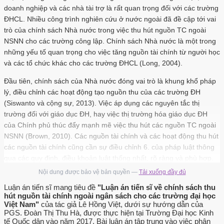
doanh nghiệp và các nhà tài trợ là rất quan trọng đối với các trường
ĐHCL. Nhiều công trình nghiên cứu ở nước ngoài đã đề cập tới vai
trò của chính sách Nhà nước trong việc thu hút nguồn TC ngoài
NSNN cho các trường công lập. Chính sách Nhà nước là một trong
những yếu tố quan trọng cho việc tăng nguồn tài chính từ người học
và các tổ chức khác cho các trường ĐHCL (Long, 2004).
Đầu tiên, chính sách của Nhà nước đóng vai trò là khung khổ pháp
lý, điều chỉnh các hoạt động tạo nguồn thu của các trường ĐH
(Siswanto và cộng sự, 2013). Việc áp dụng các nguyên tắc thị
trường đối với giáo dục ĐH, hay việc thị trường hóa giáo dục ĐH
của Chính phủ thúc đẩy mạnh mẽ việc thu hút các nguồn TC ngoài
NSNN (Brown, 2010). Các nguồn tài chính và các hoạt động thu hút
các nguồn tài chính cũng cần sự điều chỉnh 6. của pháp luật thông
qua các quy định, điều khoản luật thống nhất, rõ ràng và phù hợp.
Nội dung được bảo vệ bản quyền —
Tải xuống đầy đủ
Các chính sách Nhà nước cũng tác động đến việc tăng nguồn thu
ngoài NSNN của các trường ĐHCL thông qua các cơ chế hỗ trợ,
Luận án tiến sĩ mang tiêu đề
"Luận án tiến sĩ về chính sách thu
hút nguồn tài chính ngoài ngân sách cho các trường đại học
khuyến khích, tạo điều kiện. Năng lực của các trường ĐH để tạo
Việt Nam"
của tác giả Lê Hồng Việt, dưới sự hướng dẫn của
thêm nguồn thu liên quan mật thiết đến sự hỗ trợ và tạo điều kiện từ
PGS. Đoàn Thị Thu Hà, được thực hiện tại Trường Đại học Kinh
khuôn khổ pháp lý mà các trường ĐH tuân theo. Các chính sách
tế Quốc dân vào năm 2017. Bài luận án tập trung vào việc phân