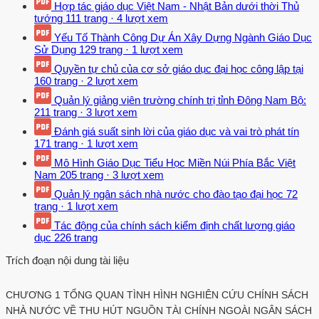
Hợp tác giáo dục Việt Nam - Nhật Bản dưới thời Thủ
tướng
111 trang
·
4 lượt xem
Yếu Tố Thành Công Dự Án Xây Dựng Ngành Giáo Dục
Sử Dụng
129 trang
·
1 lượt xem
Quyền tự chủ của cơ sở giáo dục đại học công lập tại
160 trang
·
2 lượt xem
Quản lý giảng viên trường chính trị tỉnh Đông Nam Bộ:
211 trang
·
3 lượt xem
Đánh giá suất sinh lời của giáo dục và vai trò phát tín
171 trang
·
1 lượt xem
Mô Hình Giáo Dục Tiểu Học Miền Núi Phía Bắc Việt
Nam
205 trang
·
3 lượt xem
Quản lý ngân sách nhà nước cho đào tạo đại học
72
trang
·
1 lượt xem
Tác động của chính sách kiểm định chất lượng giáo
dục
226 trang
Trích đoạn nội dung tài liệu
CHƯƠNG 1 TỔNG QUAN TÌNH HÌNH NGHIÊN CỨU CHÍNH SÁCH
NHÀ NƯỚC VỀ THU HÚT NGUỒN TÀI CHÍNH NGOÀI NGÂN SÁCH