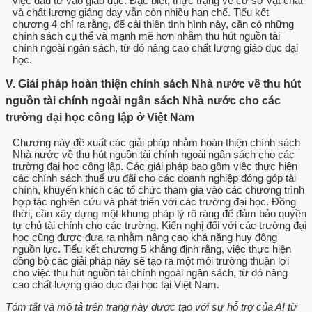
việc đầu tư vào giáo dục. Đặc biệt, thực trạng về cơ sở vật chất
và chất lượng giảng dạy vẫn còn nhiều hạn chế. Tiểu kết
chương 4 chỉ ra rằng, để cải thiện tình hình này, cần có những
chính sách cụ thể và mạnh mẽ hơn nhằm thu hút nguồn tài
chính ngoài ngân sách, từ đó nâng cao chất lượng giáo dục đại
học.
V. Giải pháp hoàn thiện chính sách Nhà nước về thu hút
nguồn tài chính ngoài ngân sách Nhà nước cho các
trường đại học công lập ở Việt Nam
Chương này đề xuất các giải pháp nhằm hoàn thiện chính sách
Nhà nước về thu hút nguồn tài chính ngoài ngân sách cho các
trường đại học công lập. Các giải pháp bao gồm việc thực hiện
các chính sách thuế ưu đãi cho các doanh nghiệp đóng góp tài
chính, khuyến khích các tổ chức tham gia vào các chương trình
hợp tác nghiên cứu và phát triển với các trường đại học. Đồng
thời, cần xây dựng một khung pháp lý rõ ràng để đảm bảo quyền
tự chủ tài chính cho các trường. Kiến nghị đối với các trường đại
học cũng được đưa ra nhằm nâng cao khả năng huy động
nguồn lực. Tiểu kết chương 5 khẳng định rằng, việc thực hiện
đồng bộ các giải pháp này sẽ tạo ra một môi trường thuận lợi
cho việc thu hút nguồn tài chính ngoài ngân sách, từ đó nâng
cao chất lượng giáo dục đại học tại Việt Nam.
Tóm tắt và mô tả trên trang này được tạo với sự hỗ trợ của AI từ