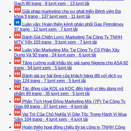
Gạch
80 trang
·
8 lượt xem
·
13 lượt tải
Giải pháp marketing cho sự phát triển Bệnh viện Đa
khoa
9 trang
·
137 lượt xem
·
11 lượt tải
Luận văn: Hoàn thiện kênh phân phối Gas Petrolimex
97 trang
·
12 lượt xem
·
7 lượt tải
Đánh Giá Chiến Lược Marketing Tại Công Ty TNHH
MTV Yến
103 trang
·
9 lượt xem
·
7 lượt tải
Luận Văn Marketing Mix Tại Công Ty Cổ Phần Xây
Dựng Và
92 trang
·
24 lượt xem
·
6 lượt tải
Tăng cường xuất khẩu tóc giả sang Nigeria cho ASA
82
trang
·
54 lượt xem
·
5 lượt tải
Đánh giá sự hài lòng của khách hàng đối với dịch vụ
bán
124 trang
·
7 lượt xem
·
5 lượt tải
Tác động của KOL và KOC đến hành vi tiêu dùng mỹ
phẩm
89 trang
·
35 lượt xem
·
5 lượt tải
Phân Tích Hoạt Động Marketing Mix (7P) Tại Công Ty
Giao
69 trang
·
37 lượt xem
·
4 lượt tải
Vai Trò Của Chủ Nghĩa Vị Dân Tộc Trong Hành Vi Mua
Sắm
104 trang
·
4 lượt xem
·
4 lượt tải
Hoàn thiện hoạt động chiêu thị tại công ty TNHH Công