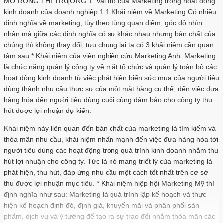
MỞ RỘNG THỊ TRƢỜNG 1. Vai trò của Marketing trong hoạt động
kinh doanh của doanh nghiệp 1.1 Khái niệm về Marketing Có nhiều
định nghĩa về marketing, tùy theo tùng quan điểm, góc độ nhìn
nhận mà giữa các định nghĩa có sự khác nhau nhưng bản chất của
chúng thì không thay đổi, tựu chung lại ta có 3 khải niệm cần quan
tâm sau * Khái niệm của viện nghiên cứu Marketing Anh: Marketing
là chức năng quản lý công ty về mặt tổ chức và quản lý toàn bộ các
hoạt động kinh doanh từ việc phát hiện biến sức mua của người tiêu
dùng thành nhu cầu thực sự của một mặt hàng cụ thể, đến việc đưa
hàng hóa đến người tiêu dùng cuối cùng đảm bảo cho công ty thu
hút được lợi nhuận dự kiến.
Khái niệm này liên quan đến bản chất của marketing là tìm kiếm và
thỏa mãn nhu cầu, khái niệm nhấn mạnh đến việc đưa hàng hóa tới
người tiêu dùng các hoạt động trong quá trình kinh doanh nhằm thu
hút lợi nhuận cho công ty. Tức là nó mang triết lý của marketing là
phát hiện, thu hút, đáp ứng nhu cầu một cách tốt nhất trên cơ sở
thu được lợi nhuận mục tiêu. * Khái niệm hiệp hội Marketing Mỹ thì
định nghĩa như sau: Marketing là quá trình lập kế hoạch và thực
hiện kế hoạch định đó, định giá, khuyến mãi và phân phối sản
phẩm, dịch vụ và ý tưởng để tạo ra sự trao đổi nhằm thỏa mãn các