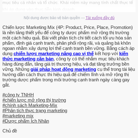
mục tiêu cá nhân và tổ chức. Khái niệm này mang tính chất thực tế
khi áp dụng vào thực tiễn kinh doanh.
Nội dung được bảo vệ bản quyền —
Tải xuống đầy đủ
Qua đây ta thấy nhiệm vụ của marketing là cung cấp cho khách
hàng những hàng hóa dịch vụ mà họ cần. Các hoạt động markting
Chiến lược Marketing Mix (4P: Product, Price, Place, Promotion)
là nền tảng thiết yếu để công ty dược phẩm mở rộng thị trường
như việc lập kế SV: Hoàng Quý Hiển  3  Lớp: K4QTM LUAN VAN
một cách hiệu quả. Bài viết phân tích chi tiết cách tối ưu hóa sản
CHAT LUONG download : add luanvanchat@agmail.com Khóa luận
phẩm, định giá cạnh tranh, phân phối rộng rãi, và quảng bá khôn
tốt nghiệp  Trường ĐH KT & QTKD hoạch marketing, thực hiện
ngoan nhằm xây dựng lợi thế cạnh tranh bền vững. Bằng cách áp
dụng
chiến lược marketing nâng cao vị thế
kết hợp với
kiến
chính sách phân phối và thực hiện các dịch vụ khách hàng,…nhằm
thức marketing căn bản
, công ty có thể nhắm mục tiêu khách
mục đích đưa ra thị trường những sản phẩm phù hợp và đáp ứng
hàng đúng đắn, tăng giá trị thương hiệu, và đạt tăng trưởng bền
được nhu cầu của khách hàng hơn hẳn đối thủ cạnh tranh thông
vững. Những
giải pháp hoạt động marketing
cụ thể trong tài liệu
hướng dẫn cách thực thi hiệu quả để chiếm lĩnh và mở rộng thị
qua nỗ lực marketing của mình. * Khái niệm Marketing của Philip
trường dược phẩm trong môi trường cạnh tranh ngày càng gay
Kotler định nghĩa: Marketing là hoạt động của con người hướng tới
gắt.
thỏa mãn nhu cầu và ước muốn của khách hàng thông qua quá
#công ty TNHH
trình trao đổi. Định nghĩa này bao gồm cả quá trình trao đổi không
#chiến lược mở rộng thị trường
kinh doanh như là một bộ phận của marketing.
#chính sách Marketing-Mix
#Phân tích thực trạng marketing
Hoạt động marketing diễn ra trong tất cả lĩnh vực trao đổi nhằm
#marketing mix
hướng tới thỏa mãn nhu cầu với hoạt động cụ thể trong thực tiễn
#Dược phẩm Ích Nhân
kinh doanh. Vai trò của marketing trong hoạt động kinh doanh của
Chủ đề
doanh nghiệp Ngày nay không một doanh nghiệp nào bắt tay vào