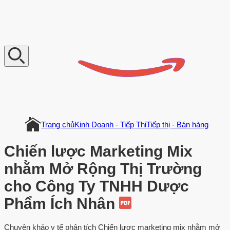
V
n
D
o
c
u
m
e
n
t
Trang chủ
Kinh Doanh - Tiếp Thị
Tiếp thị - Bán hàng
Chiến lược Marketing Mix
nhằm Mở Rộng Thị Trường
cho Công Ty TNHH Dược
Phẩm Ích Nhân
Chuyên khảo y tế phân tích Chiến lược marketing mix nhằm mở