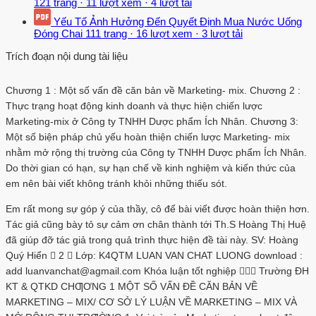
121 trang
·
11 lượt xem
·
4 lượt tải
Yếu Tố Ảnh Hưởng Đến Quyết Định Mua Nước Uống
Đóng Chai
111 trang
·
16 lượt xem
·
3 lượt tải
Trích đoạn nội dung tài liệu
Chương 1 : Một số vấn đề căn bản về Marketing- mix. Chương 2 :
Thực trạng hoạt động kinh doanh và thực hiện chiến lược
Marketing-mix ở Công ty TNHH Dược phẩm Ích Nhân. Chương 3:
Một số biện pháp chủ yếu hoàn thiện chiến lược Marketing- mix
nhằm mở rộng thị trường của Công ty TNHH Dược phẩm Ích Nhân.
Do thời gian có hạn, sự hạn chế về kinh nghiệm và kiến thức của
em nên bài viết không tránh khỏi những thiếu sót.
Em rất mong sự góp ý của thầy, cô để bài viết được hoàn thiện hơn.
Tác giả cũng bày tỏ sự cảm ơn chân thành tới Th.S Hoàng Thị Huệ
đã giúp đỡ tác giả trong quả trình thực hiện đề tài này. SV: Hoàng
Quý Hiển  2  Lớp: K4QTM LUAN VAN CHAT LUONG download :
add luanvanchat@agmail.com Khóa luận tốt nghiệp  Trường ĐH
KT & QTKD CHƢƠNG 1 MỘT SỐ VẤN ĐỀ CĂN BẢN VỀ
MARKETING – MIX/ CƠ SỞ LÝ LUẬN VỀ MARKETING – MIX VÀ