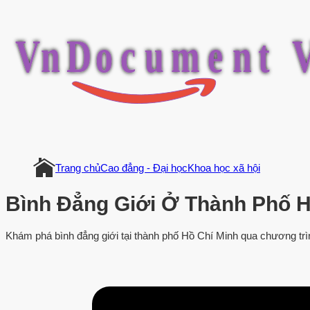
V
n
D
o
c
u
m
e
n
t
Trang chủ
Cao đẳng - Đại học
Khoa học xã hội
Bình Đẳng Giới Ở Thành Phố H
Khám phá bình đẳng giới tại thành phố Hồ Chí Minh qua chương trìn