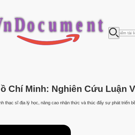
V
n
D
o
c
u
m
e
n
t
ồ Chí Minh: Nghiên Cứu Luận V
h thạc sĩ địa lý học, nâng cao nhận thức và thúc đẩy sự phát triển b