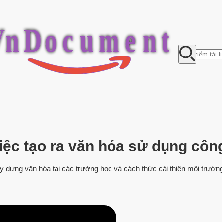
V
n
D
o
c
u
m
e
n
t
 việc tạo ra văn hóa sử dụng cô
 dựng văn hóa tại các trường học và cách thức cải thiện môi trường