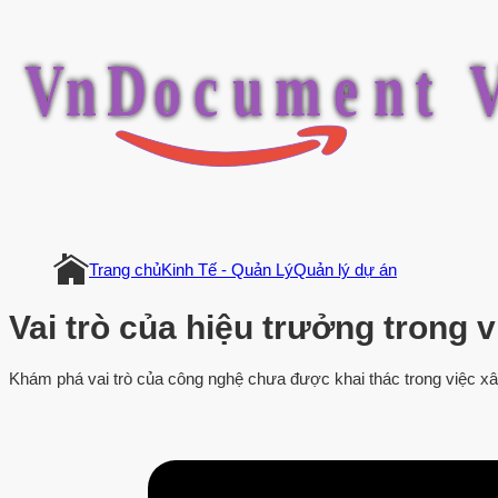
V
n
D
o
c
u
m
e
n
t
Trang chủ
Kinh Tế - Quản Lý
Quản lý dự án
Vai trò của hiệu trưởng trong
Khám phá vai trò của công nghệ chưa được khai thác trong việc xây