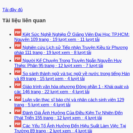
Tải đầy đủ
Tài liệu liên quan
Kiệt Sức Nghề Nghiệp Ở Giảng Viên Đại Học TP.HCM:
Nguyên
109 trang
·
19 lượt xem
·
11 lượt tải
Nghiên cứu Lịch sử Tiếp nhận Truyện Kiều từ Phương
pháp
111 trang
·
19 lượt xem
·
8 lượt tải
Người Kể Chuyện Trong Truyện Ngắn Nguyễn Huy
Thiệp: Phân
95 trang
·
12 lượt xem
·
7 lượt tải
So sánh thành ngữ và tục ngữ về nước trong tiếng Hán
và
89 trang
·
15 lượt xem
·
4 lượt tải
Giáo trình văn hóa phương Đông phần 1 - Khái quát và
các
146 trang
·
22 lượt xem
·
4 lượt tải
Luận văn thạc sĩ báo chí và nhân cách sinh viên
129
trang
·
5 lượt xem
·
4 lượt tải
Đánh Giá Ảnh Hưởng Của Điều Kiện Tự Nhiên Đến
Phát Triển
155 trang
·
12 lượt xem
·
4 lượt tải
Các Yếu Tố Ảnh Hưởng Đến Hiệu Suất Làm Việc Tại
Trường
89 trang
·
2 lượt xem
·
4 lượt tải