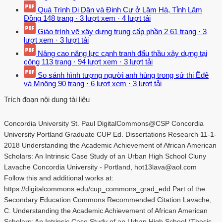
Quá Trình Di Dân và Định Cư ở Lâm Hà, Tỉnh Lâm
Đồng
148 trang
·
3 lượt xem
·
4 lượt tải
Giáo trình vẽ xây dựng trung cấp phần 2
61 trang
·
3
lượt xem
·
3 lượt tải
Nâng cao năng lực cạnh tranh đấu thầu xây dựng tại
công
113 trang
·
94 lượt xem
·
3 lượt tải
So sánh hình tượng người anh hùng trong sử thi Êđê
và Mnông
90 trang
·
6 lượt xem
·
3 lượt tải
Trích đoạn nội dung tài liệu
Concordia University St. Paul DigitalCommons@CSP Concordia
University Portland Graduate CUP Ed. Dissertations Research 11-1-
2018 Understanding the Academic Achievement of African American
Scholars: An Intrinsic Case Study of an Urban High School Cluny
Lavache Concordia University - Portland, hot13lava@aol.com
Follow this and additional works at:
https://digitalcommons.edu/cup_commons_grad_edd Part of the
Secondary Education Commons Recommended Citation Lavache,
C. Understanding the Academic Achievement of African American
Scholars: An Intrinsic Case Study of an Urban High School (Thesis,