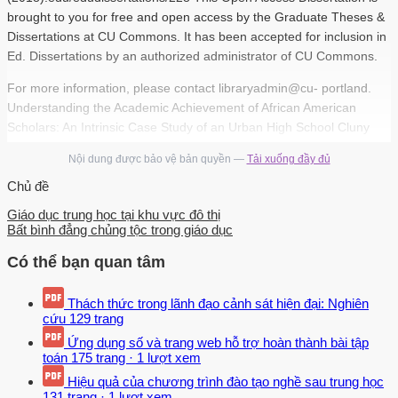
brought to you for free and open access by the Graduate Theses &
Dissertations at CU Commons. It has been accepted for inclusion in
Ed. Dissertations by an authorized administrator of CU Commons.
For more information, please contact libraryadmin@cu- portland.
Understanding the Academic Achievement of African American
Scholars: An Intrinsic Case Study of an Urban High School Cluny
Lavache Concordia University–Portland College of Education
Nội dung được bảo vệ bản quyền —
Tải xuống đầy đủ
Dissertation submitted to the Faculty of the College of Education in
partial fulfillment of the requirements for the degree of Doctor of
Chủ đề
Education in Instructional Leadership Brianna Parsons, Ed., Faculty
Giáo dục trung học tại khu vực đô thị
Chair Dissertation Committee Simyka Carlton, Ed., Content
Bất bình đẳng chủng tộc trong giáo dục
Specialist Yolanda Sealey-Ruiz, Ph., Content Reader Concordia
Có thể bạn quan tâm
University–Portland 2019 Abstract This qualitative intrinsic case
study focused on the academic achievement and success of African
American alumni students in an urban school district in New York
Thách thức trong lãnh đạo cảnh sát hiện đại: Nghiên
cứu
129 trang
City. The researcher sought to answer the following research
questions: (a) How do urban, African American high school alumni
Ứng dụng số và trang web hỗ trợ hoàn thành bài tập
toán
175 trang
·
1 lượt xem
perceive and describe the quality of education they received as
impacting their studies and their success?; (b) How do alumni
Hiệu quả của chương trình đào tạo nghề sau trung học
131 trang
·
1 lượt xem