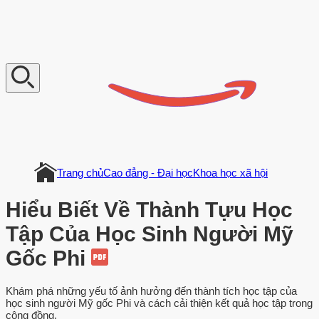
V
n
D
o
c
u
m
e
n
t
Trang chủ
Cao đẳng - Đại học
Khoa học xã hội
Hiểu Biết Về Thành Tựu Học
Tập Của Học Sinh Người Mỹ
Gốc Phi
Khám phá những yếu tố ảnh hưởng đến thành tích học tập của
học sinh người Mỹ gốc Phi và cách cải thiện kết quả học tập trong
cộng đồng.