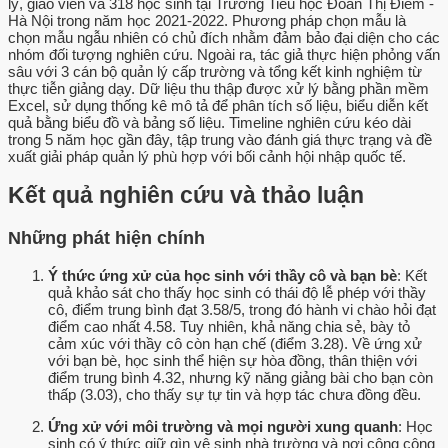
lý, giáo viên và 318 học sinh tại Trường Tiểu học Đoàn Thị Điểm -
Hà Nội trong năm học 2021-2022. Phương pháp chọn mẫu là
chọn mẫu ngẫu nhiên có chủ đích nhằm đảm bảo đại diện cho các
nhóm đối tượng nghiên cứu. Ngoài ra, tác giả thực hiện phỏng vấn
sâu với 3 cán bộ quản lý cấp trường và tổng kết kinh nghiệm từ
thực tiễn giảng dạy. Dữ liệu thu thập được xử lý bằng phần mềm
Excel, sử dụng thống kê mô tả để phân tích số liệu, biểu diễn kết
quả bằng biểu đồ và bảng số liệu. Timeline nghiên cứu kéo dài
trong 5 năm học gần đây, tập trung vào đánh giá thực trạng và đề
xuất giải pháp quản lý phù hợp với bối cảnh hội nhập quốc tế.
Kết quả nghiên cứu và thảo luận
Những phát hiện chính
Ý thức ứng xử của học sinh với thầy cô và bạn bè
: Kết
quả khảo sát cho thấy học sinh có thái độ lễ phép với thầy
cô, điểm trung bình đạt 3.58/5, trong đó hành vi chào hỏi đạt
điểm cao nhất 4.58. Tuy nhiên, khả năng chia sẻ, bày tỏ
cảm xúc với thầy cô còn hạn chế (điểm 3.28). Về ứng xử
với bạn bè, học sinh thể hiện sự hòa đồng, thân thiện với
điểm trung bình 4.32, nhưng kỹ năng giảng bài cho bạn còn
thấp (3.03), cho thấy sự tự tin và hợp tác chưa đồng đều.
Ứng xử với môi trường và mọi người xung quanh
: Học
sinh có ý thức giữ gìn vệ sinh nhà trường và nơi công cộng