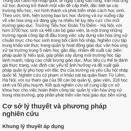
Trong bối cảnh hội nhập quốc tế ngày càng sâu rộng, văn hóa ứng
xử học đường trở thành một vấn đề cấp thiết, đặc biệt tại các
trường tiểu học, nơi hình thành và phát triển nhân cách học sinh.
Theo ước tính, hiện tượng bạo lực học đường và sự xuống cấp
về văn hóa ứng xử đang gây ra nhiều hệ lụy tiêu cực cho môi
trường giáo dục. Trường Tiểu học Đoàn Thị Điểm - Hà Nội, với
hơn 3700 học sinh và 448 cán bộ giáo viên, là một trong những
trường ngoài công lập đi đầu trong việc xây dựng văn hóa ứng xử
chuẩn mực cho học sinh trong bối cảnh hội nhập. Nghiên cứu tập
trung khảo sát thực trạng quản lý hoạt động giáo dục văn hóa ứng
xử tại trường trong 5 năm học gần đây, nhằm đề xuất các biện
pháp quản lý hiệu quả, góp phần xây dựng môi trường học tập
lành mạnh, nâng cao chất lượng giáo dục. Mục tiêu cụ thể là đánh
giá thực trạng, xác định các yếu tố ảnh hưởng và đề xuất giải
pháp quản lý phù hợp với đặc thù của trường và yêu cầu hội nhập
quốc tế. Nghiên cứu có phạm vi khảo sát tại quận Nam Từ Liêm,
Hà Nội, với sự tham gia của 98 cán bộ quản lý, giáo viên, 318 học
sinh và 50 phụ huynh. Kết quả nghiên cứu sẽ cung cấp cơ sở
khoa học cho việc hoàn thiện công tác quản lý văn hóa ứng xử
trong nhà trường, góp phần phát triển văn hóa giáo dục bền vững.
Cơ sở lý thuyết và phương pháp
nghiên cứu
Khung lý thuyết áp dụng