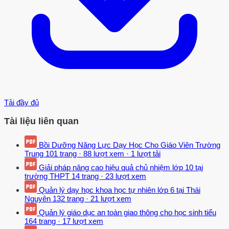
Tải đầy đủ
Tài liệu liên quan
Bồi Dưỡng Năng Lực Dạy Học Cho Giáo Viên Trường
Trung
101 trang
·
88 lượt xem
·
1 lượt tải
Giải pháp nâng cao hiệu quả chủ nhiệm lớp 10 tại
trường THPT
14 trang
·
23 lượt xem
Quản lý dạy học khoa học tự nhiên lớp 6 tại Thái
Nguyên
132 trang
·
21 lượt xem
Quản lý giáo dục an toàn giao thông cho học sinh tiểu
164 trang
·
17 lượt xem