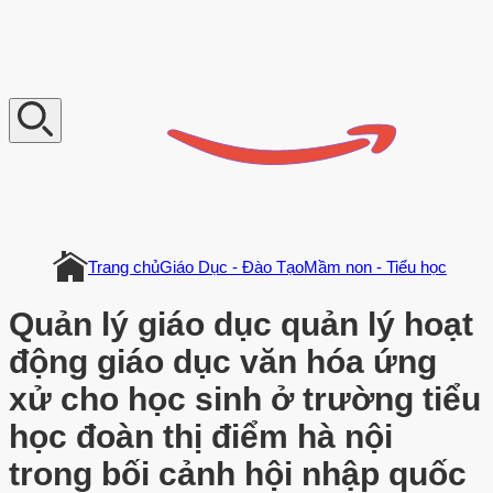
V
n
D
o
c
u
m
e
n
t
Trang chủ
Giáo Dục - Đào Tạo
Mầm non - Tiểu học
Quản lý giáo dục quản lý hoạt
động giáo dục văn hóa ứng
xử cho học sinh ở trường tiểu
học đoàn thị điểm hà nội
trong bối cảnh hội nhập quốc