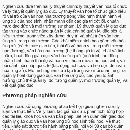
Nghiên cứu dựa trên hai lý thuyết chính: lý thuyết văn hóa tổ chức
và lý thuyết quản lý giáo dục. Lý thuyết văn hóa tổ chức giúp hiểu
rõ vai trò của văn hóa nhà trường trong việc hình thành hành vi
ứng xử của học sinh, nhấn mạnh đến các giá trị cốt lõi, chuẩn
mực đạo đức và môi trường sư phạm. Lý thuyết quản lý giáo dục
tập trung vào chức năng quản lý của cán bộ quản lý, đặc biệt là
hiệu trưởng, trong việc xây dựng, duy trì và phát triển văn hóa
ứng xử trong nhà trường. Các khái niệm chính bao gồm: văn hóa
ứng xử (cách thức giao tiếp, thái độ và hành vi trong môi trường
học đường), văn hóa nhà trường (hệ thống giá trị vật chất và tinh
thần), hoạt động giáo dục văn hóa ứng xử (quá trình tác động
nhằm hình thành thái độ và hành vi chuẩn mực cho học sinh), và
bối cảnh hội nhập quốc tế (tác động tích cực và tiêu cực đến văn
hóa ứng xử). Mô hình nghiên cứu tập trung vào mối quan hệ giữa
quản lý hoạt động giáo dục văn hóa ứng xử, các yếu tố ảnh
hưởng (chủ thể quản lý, đối tượng quản lý, môi trường quản lý) và
kết quả giáo dục.
Phương pháp nghiên cứu
Nghiên cứu sử dụng phương pháp kết hợp giữa nghiên cứu lý
luận và thực tiễn. Về lý luận, tác giả hồi cứu, phân tích, tổng hợp
các tài liệu khoa học và văn bản pháp luật liên quan đến giáo dục,
quản lý giáo dục và văn hóa ứng xử học sinh tiểu học. Về thực
tiễn, khảo sát được tiến hành bằng phiếu hỏi với 98 cán bộ quản