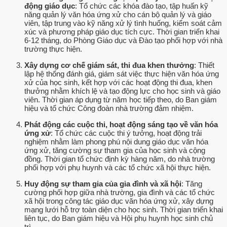
động giáo dục
: Tổ chức các khóa đào tạo, tập huấn kỹ
năng quản lý văn hóa ứng xử cho cán bộ quản lý và giáo
viên, tập trung vào kỹ năng xử lý tình huống, kiểm soát cảm
xúc và phương pháp giáo dục tích cực. Thời gian triển khai
6-12 tháng, do Phòng Giáo dục và Đào tạo phối hợp với nhà
trường thực hiện.
Xây dựng cơ chế giám sát, thi đua khen thưởng
: Thiết
lập hệ thống đánh giá, giám sát việc thực hiện văn hóa ứng
xử của học sinh, kết hợp với các hoạt động thi đua, khen
thưởng nhằm khích lệ và tạo động lực cho học sinh và giáo
viên. Thời gian áp dụng từ năm học tiếp theo, do Ban giám
hiệu và tổ chức Công đoàn nhà trường đảm nhiệm.
Phát động các cuộc thi, hoạt động sáng tạo về văn hóa
ứng xử
: Tổ chức các cuộc thi ý tưởng, hoạt động trải
nghiệm nhằm làm phong phú nội dung giáo dục văn hóa
ứng xử, tăng cường sự tham gia của học sinh và cộng
đồng. Thời gian tổ chức định kỳ hàng năm, do nhà trường
phối hợp với phụ huynh và các tổ chức xã hội thực hiện.
Huy động sự tham gia của gia đình và xã hội
: Tăng
cường phối hợp giữa nhà trường, gia đình và các tổ chức
xã hội trong công tác giáo dục văn hóa ứng xử, xây dựng
mạng lưới hỗ trợ toàn diện cho học sinh. Thời gian triển khai
liên tục, do Ban giám hiệu và Hội phụ huynh học sinh chủ
trì.