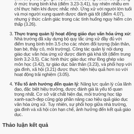
ở mức trung bình khá (điểm 3.23-3.41), tuy nhiên nhiều em
chỉ thực hiện khi được nhắc nhở. Ứng xử với người lớn tuổi
và mọi người xung quanh được đánh giá tốt (điểm 4.07),
nhưng ý thức cảnh giác trong các tình huống nguy hiểm còn
thấp (3.26).
Thực trạng quản lý hoạt động giáo dục văn hóa ứng xử
:
Nhà trường đã xây dựng bộ quy tắc ứng xử đầy đủ với
điểm trung bình trên 3.5 cho các nhóm đối tượng (bản thân,
bạn bè, thầy cô, môi trường). Công tác quản lý nội dung
giáo dục văn hóa ứng xử được đánh giá khá tốt (điểm trung
bình 3.2-3.5). Các hình thức giáo dục như lồng ghép vào
môn học (3.42), tự giáo dục bản thân (3.23), và phối hợp với
gia đình, xã hội (3.21) được thực hiện hiệu quả hơn so với
hoạt động trải nghiệm (3.05).
Yếu tố ảnh hưởng đến quản lý
: Năng lực quản lý của lãnh
đạo, đặc biệt hiệu trưởng, được đánh giá là yếu tố quan
trọng nhất. Cơ sở vật chất hiện đại, môi trường học tập
xanh-sạch-đẹp cũng góp phần nâng cao hiệu quả giáo dục
văn hóa ứng xử. Tuy nhiên, sự phối hợp giữa nhà trường,
gia đình và xã hội còn hạn chế, ảnh hưởng đến kết quả giáo
dục.
Thảo luận kết quả