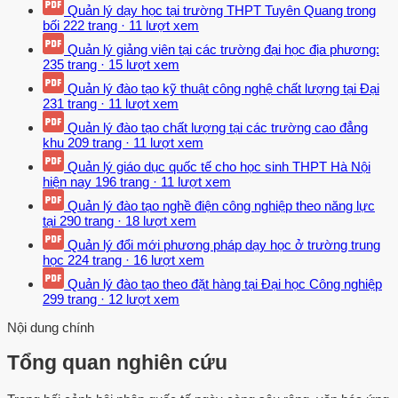
Quản lý dạy học tại trường THPT Tuyên Quang trong
bối
222 trang
·
11 lượt xem
Quản lý giảng viên tại các trường đại học địa phương:
235 trang
·
15 lượt xem
Quản lý đào tạo kỹ thuật công nghệ chất lượng tại Đại
231 trang
·
11 lượt xem
Quản lý đào tạo chất lượng tại các trường cao đẳng
khu
209 trang
·
11 lượt xem
Quản lý giáo dục quốc tế cho học sinh THPT Hà Nội
hiện nay
196 trang
·
11 lượt xem
Quản lý đào tạo nghề điện công nghiệp theo năng lực
tại
290 trang
·
18 lượt xem
Quản lý đổi mới phương pháp dạy học ở trường trung
học
224 trang
·
16 lượt xem
Quản lý đào tạo theo đặt hàng tại Đại học Công nghiệp
299 trang
·
12 lượt xem
Nội dung chính
Tổng quan nghiên cứu