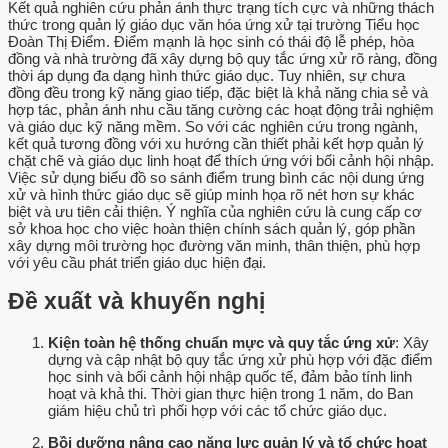
Kết quả nghiên cứu phản ánh thực trạng tích cực và những thách
thức trong quản lý giáo dục văn hóa ứng xử tại trường Tiểu học
Đoàn Thị Điểm. Điểm mạnh là học sinh có thái độ lễ phép, hòa
đồng và nhà trường đã xây dựng bộ quy tắc ứng xử rõ ràng, đồng
thời áp dụng đa dạng hình thức giáo dục. Tuy nhiên, sự chưa
đồng đều trong kỹ năng giao tiếp, đặc biệt là khả năng chia sẻ và
hợp tác, phản ánh nhu cầu tăng cường các hoạt động trải nghiệm
và giáo dục kỹ năng mềm. So với các nghiên cứu trong ngành,
kết quả tương đồng với xu hướng cần thiết phải kết hợp quản lý
chặt chẽ và giáo dục linh hoạt để thích ứng với bối cảnh hội nhập.
Việc sử dụng biểu đồ so sánh điểm trung bình các nội dung ứng
xử và hình thức giáo dục sẽ giúp minh họa rõ nét hơn sự khác
biệt và ưu tiên cải thiện. Ý nghĩa của nghiên cứu là cung cấp cơ
sở khoa học cho việc hoàn thiện chính sách quản lý, góp phần
xây dựng môi trường học đường văn minh, thân thiện, phù hợp
với yêu cầu phát triển giáo dục hiện đại.
Đề xuất và khuyến nghị
Kiện toàn hệ thống chuẩn mực và quy tắc ứng xử
: Xây
dựng và cập nhật bộ quy tắc ứng xử phù hợp với đặc điểm
học sinh và bối cảnh hội nhập quốc tế, đảm bảo tính linh
hoạt và khả thi. Thời gian thực hiện trong 1 năm, do Ban
giám hiệu chủ trì phối hợp với các tổ chức giáo dục.
Bồi dưỡng nâng cao năng lực quản lý và tổ chức hoạt