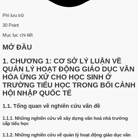
Phí lưu trữ
30 Point
Mục lục chi tiết
MỞ ĐẦU
1.
CHƯƠNG 1: CƠ SỞ LÝ LUẬN VỀ
QUẢN LÝ HOẠT ĐỘNG GIÁO DỤC VĂN
HÓA ỨNG XỬ CHO HỌC SINH Ở
TRƯỜNG TIỂU HỌC TRONG BỐI CẢNH
HỘI NHẬP QUỐC TẾ
1.1.
Tổng quan về nghiên cứu vấn đề
1.1.1.
Những nghiên cứu về xây dựng văn hoá nhà trường
cấp tiểu học
1.1.2.
Những nghiên cứu về quản lý hoạt động giáo dục văn