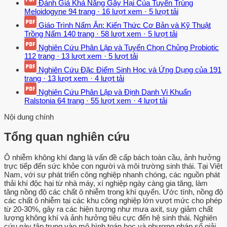
Đánh Giá Khả Năng Gây Hại Của Tuyến Trùng
Meloidogyne
94 trang
·
16 lượt xem
·
5 lượt tải
Giáo Trình Nấm Ăn: Kiến Thức Cơ Bản và Kỹ Thuật
Trồng Nấm
140 trang
·
58 lượt xem
·
5 lượt tải
Nghiên Cứu Phân Lập và Tuyển Chọn Chủng Probiotic
112 trang
·
13 lượt xem
·
5 lượt tải
Nghiên Cứu Đặc Điểm Sinh Học và Ứng Dụng của
191
trang
·
13 lượt xem
·
4 lượt tải
Nghiên Cứu Phân Lập và Định Danh Vi Khuẩn
Ralstonia
64 trang
·
55 lượt xem
·
4 lượt tải
Nội dung chính
Tổng quan nghiên cứu
Ô nhiễm không khí đang là vấn đề cấp bách toàn cầu, ảnh hưởng
trực tiếp đến sức khỏe con người và môi trường sinh thái. Tại Việt
Nam, với sự phát triển công nghiệp nhanh chóng, các nguồn phát
thải khí độc hại từ nhà máy, xí nghiệp ngày càng gia tăng, làm
tăng nồng độ các chất ô nhiễm trong khí quyển. Ước tính, nồng độ
các chất ô nhiễm tại các khu công nghiệp lớn vượt mức cho phép
từ 20-30%, gây ra các hiện tượng như mưa axit, suy giảm chất
lượng không khí và ảnh hưởng tiêu cực đến hệ sinh thái. Nghiên
cứu này tập trung vào mô hình toán học và phương pháp số giải