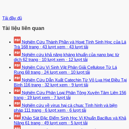
Tải đầy đủ
Tài liệu liên quan
Nghiên Cứu Thành Phần và Hoạt Tính Sinh Học của Lá
Trà
168 trang
·
43 lượt xem
·
43 lượt tải
Nghiên cứu khả năng kháng khuẩn của nano bạc từ
dịch
62 trang
·
10 lượt xem
·
12 lượt tải
Nghiên Cứu Vi Sinh Vật Phân Giải Cellulose Từ Lá
Rụng
68 trang
·
24 lượt xem
·
10 lượt tải
Nghiên Cứu Dẫn Xuất Catechin Từ Vỏ Lụa Hạt Điều Tại
Bình
116 trang
·
32 lượt xem
·
9 lượt tải
Nghiên Cứu Phân Loại Phân Tông Xuyên Tâm Liên
156
trang
·
19 lượt xem
·
7 lượt tải
Nghiên cứu về virus hại cà chua: Tình hình và biện
pháp
111 trang
·
6 lượt xem
·
6 lượt tải
Khảo Sát Đặc Điểm Sinh Học Vi Khuẩn Bacillus và Khả
Năng
61 trang
·
49 lượt xem
·
5 lượt tải