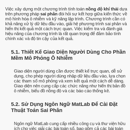
Việc xây dựng một chương trình tính toán
nồng độ khí thải
dựa
trên phương pháp
sai phân
đòi hỏi sự kết hợp giữa kiến thức về
mô hình hóa ô nhiễm và kỹ năng lập trình. Chương trình cần có
khả năng xử lý dữ liệu đầu vào, giải hệ phương trình sai phân và
hiển thị kết quả một cách trực quan. Việc kiểm tra và đánh giá
hiệu năng của chương trình là rất quan trọng để đảm bảo tính
chính xác và độ tin cậy của kết quả.
5.1. Thiết Kế Giao Diện Người Dùng Cho Phần
Mềm Mô Phỏng Ô Nhiễm
Giao diện người dùng cần được thiết kế trực quan, dễ sử
dụng, cho phép người dùng nhập dữ liệu đầu vào, lựa chọn
các tham số mô phỏng và xem kết quả một cách dễ dàng.
Giao diện nên cung cấp các chức năng như hiển thị bản đồ
ô nhiễm, biểu đồ nồng độ và các báo cáo thống kê.
5.2. Sử Dụng Ngôn Ngữ MatLab Để Cài Đặt
Thuật Toán Sai Phân
Ngôn ngữ MatLab cung cấp nhiều công cụ và thư viện hữu
ích cho việc giải các bài toán số, bao gồm cả các bài toán