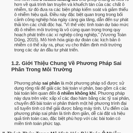
hơn về quá trình lan truyền và khuếch tán của các chất ô
nhiễm, từ đó đưa ra các biện pháp kiểm soát và giảm thiểu
ô nhiễm hiệu quả. Điều này đặc biệt quan trọng trong bối
cảnh công nghiệp hóa ngày càng gia tăng, dẫn đến sự phát
thải lớn các chất độc hại. "Vì thế việc tính toán dự báo mức
độ ô nhiễm môi trường là vô cùng quan trọng trong quy
hoạch phát triển các xí nghiệp công nghiệp," (Vương Toàn
Dũng, 2015). Mô hình hóa giúp dự đoán các kịch bản ô
nhiễm có thể xảy ra, phục vụ cho thẩm định môi trường
trong các dự án đầu tư phát triển.
1.2. Giới Thiệu Chung Về Phương Pháp Sai
Phân Trong Môi Trường
Phương pháp
sai phân
là một phương pháp số được sử
dụng rộng rãi để giải các bài toán vi phân, bao gồm cả các
bài toán liên quan đến
ô nhiễm không khí
. Phương pháp
này dựa trên việc xấp xỉ các đạo hàm bằng các tỷ sai phân,
chuyển đổi bài toán vi phân thành một hệ phương trình đại
số tuyến tính có thể giải được bằng máy tính. Ưu điểm của
phương pháp sai phân là tính đơn giản, dễ cài đặt và hiệu
quả tính toán cao, đặc biệt phù hợp với các bài toán có
miền tính toán phức tạp.