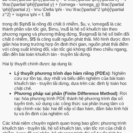
\frac{\partial \phi}{\partial y} + (\omega - \omega_g) \frac{\partial
\phi}{\partial z} - \mu \Delta \phi - \nu \frac{\partial^2 \phi}{\partial
z^2} + \sigma \phi = f, $$
trong đó $\phi$ là nồng độ chất ô nhiễm, $u, v, \omega$ là các
thành phần vận tốc gió, $\mu, \nu$ là hệ số khuếch tán theo
phương ngang và phương thẳng đứng, $\sigma$ là hệ số biến đổi
chất ô nhiễm, $f$ là công suất nguồn phát thải. Mô hình được đơn
giản hóa trong trường hợp ổn định thời gian, nguồn phát thải điểm
với công suất không đổi, vận tốc gió không đổi theo chiều ngang,
dẫn đến bài toán khuếch tán - truyền tải dừng.
Hai lý thuyết chính được áp dụng là:
Lý thuyết phương trình đạo hàm riêng (PDEs)
: Nghiên
cứu sự tồn tại, duy nhất và biểu diễn nghiệm của bài toán
khuếch tán - truyền tải dừng, dựa trên các định lý toán học
chặt chẽ.
Phương pháp sai phân (Finite Difference Method)
: Rời
rạc hóa phương trình PDE thành hệ phương trình đại số
tuyến tính, sử dụng các công thức sai phân trung tâm có
cấp chính xác bậc hai để xấp xỉ đạo hàm, đảm bảo tính hội
tụ và ổn định của nghiệm số.
Các khái niệm chuyên ngành quan trọng bao gồm: phương trình
khuếch tán - truyền tải, hệ số khuếch tán, vận tốc rơi của chất ô