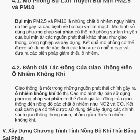
4.1. Mô Phỏng Sự Lan Truyền Bụi Mịn PM2.5
và PM10
Bụi mịn
PM2.5 và PM10 là những chất ô nhiễm nguy hiểm,
có thể gây ra các bệnh về hô hấp và tim mạch. Mô hình sử
dụng phương pháp
sai phân
có thể mô phỏng sự lan truyền
của bụi mịn từ các nguồn phát thải khác nhau như giao
thông, công nghiệp và xây dựng. Kết quả mô phỏng có thể
được sử dụng để xác định các khu vực ô nhiễm cao và
đưa ra các biện pháp giảm thiểu ô nhiễm.
4.2. Đánh Giá Tác Động Của Giao Thông Đến
Ô Nhiễm Không Khí
Giao thông là một trong những nguồn phát thải chính gây ra
ô nhiễm không khí
đô thị. Các mô hình dự báo sử dụng
phương pháp
sai phân
có thể đánh giá tác động của giao
thông đến nồng độ các chất ô nhiễm như NO2 và CO. Kết
quả đánh giá có thể được sử dụng để xây dựng các chính
sách giao thông thông minh, nhằm giảm thiểu ô nhiễm
không khí.
V. Xây Dựng Chương Trình Tính Nồng Độ Khí Thải Bằng
Sai Phân