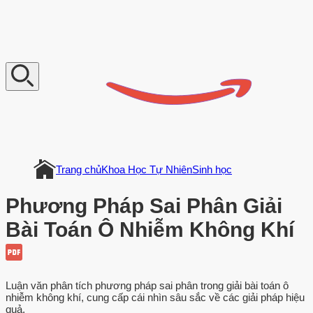
V
n
D
o
c
u
m
e
n
t
Trang chủ
Khoa Học Tự Nhiên
Sinh học
Phương Pháp Sai Phân Giải
Bài Toán Ô Nhiễm Không Khí
Luận văn phân tích phương pháp sai phân trong giải bài toán ô
nhiễm không khí, cung cấp cái nhìn sâu sắc về các giải pháp hiệu
quả.