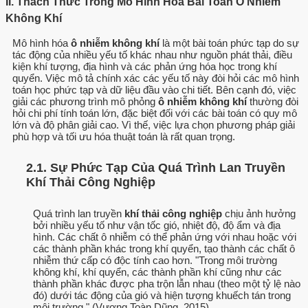
II. Thách Thức Trong Mô Hình Hóa Bài Toán Ô Nhiễm
Không Khí
Mô hình hóa
ô nhiễm không khí
là một bài toán phức tạp do sự
tác động của nhiều yếu tố khác nhau như nguồn phát thải, điều
kiện khí tượng, địa hình và các phản ứng hóa học trong khí
quyển. Việc mô tả chính xác các yếu tố này đòi hỏi các mô hình
toán học phức tạp và dữ liệu đầu vào chi tiết. Bên cạnh đó, việc
giải các phương trình mô phỏng
ô nhiễm không khí
thường đòi
hỏi chi phí tính toán lớn, đặc biệt đối với các bài toán có quy mô
lớn và độ phân giải cao. Vì thế, việc lựa chọn phương pháp giải
phù hợp và tối ưu hóa thuật toán là rất quan trọng.
2.1. Sự Phức Tạp Của Quá Trình Lan Truyền
Khí Thải Công Nghiệp
Quá trình lan truyền
khí thải công nghiệp
chịu ảnh hưởng
bởi nhiều yếu tố như vận tốc gió, nhiệt độ, độ ẩm và địa
hình. Các chất ô nhiễm có thể phản ứng với nhau hoặc với
các thành phần khác trong khí quyển, tạo thành các chất ô
nhiễm thứ cấp có độc tính cao hơn. "Trong môi trường
không khí, khí quyển, các thành phần khí cũng như các
thành phần khác được pha trộn lẫn nhau (theo một tỷ lệ nào
đó) dưới tác động của gió và hiện tượng khuếch tán trong
môi trường," (Vương Toàn Dũng, 2015).