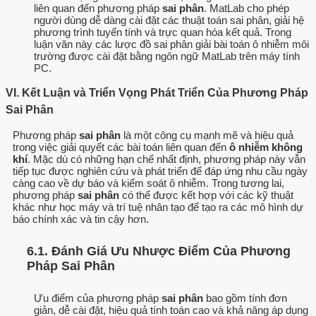
liên quan đến phương pháp
sai phân
. MatLab cho phép
người dùng dễ dàng cài đặt các thuật toán sai phân, giải hệ
phương trình tuyến tính và trực quan hóa kết quả. Trong
luận văn này các lược đồ sai phân giải bài toán ô nhiễm môi
trường được cài đặt bằng ngôn ngữ MatLab trên máy tính
PC.
VI. Kết Luận và Triển Vọng Phát Triển Của Phương Pháp
Sai Phân
Phương pháp
sai phân
là một công cụ mạnh mẽ và hiệu quả
trong việc giải quyết các bài toán liên quan đến
ô nhiễm không
khí
. Mặc dù có những hạn chế nhất định, phương pháp này vẫn
tiếp tục được nghiên cứu và phát triển để đáp ứng nhu cầu ngày
càng cao về dự báo và kiểm soát ô nhiễm. Trong tương lai,
phương pháp
sai phân
có thể được kết hợp với các kỹ thuật
khác như học máy và trí tuệ nhân tạo để tạo ra các mô hình dự
báo chính xác và tin cậy hơn.
6.1. Đánh Giá Ưu Nhược Điểm Của Phương
Pháp Sai Phân
Ưu điểm của phương pháp
sai phân
bao gồm tính đơn
giản, dễ cài đặt, hiệu quả tính toán cao và khả năng áp dụng