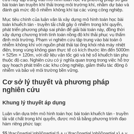
bài toán lan truyền khí thải trong môi trường khí, nhằm dự báo và
đánh giá mức độ ô nhiễm không khí tại các vùng công nghiệp.
Mục tiêu chính của luận văn là xây dựng mô hình toán học bài
toán khuếch tán - truyền tải chất gây ô nhiễm trong khí quyển,
phát triển phương pháp sai phân để giải bài toán này, đồng thời
xây dựng chương trình tính toán nồng độ khí thải phục vụ thẩm
định môi trường. Phạm vi nghiên cứu tập trung vào bài toán ô
nhiễm không khí với nguồn phát thải tại ống khói nhà máy nhiệt
điện, trong vùng không gian thực tế có kích thước lên đến 5000m
× 525m × 120m, với dữ liệu vận tốc gió và hệ số khuếch tán phụ
thuộc độ cao. Nghiên cứu có ý nghĩa quan trọng trong việc hỗ trợ
quy hoạch phát triển các khu công nghiệp, giảm thiểu tác động ô
nhiễm và bảo vệ môi trường bền vững.
Cơ sở lý thuyết và phương pháp
nghiên cứu
Khung lý thuyết áp dụng
Luận văn dựa trên mô hình toán học bài toán khuếch tán - truyền
tải vật chất trong khí quyển, được mô tả bằng phương trình đạo
hàm riêng phức tạp:
$$ \frac{\partial \phi}{\partial t} + u \frac{\partial \phi}{\partial x} + v