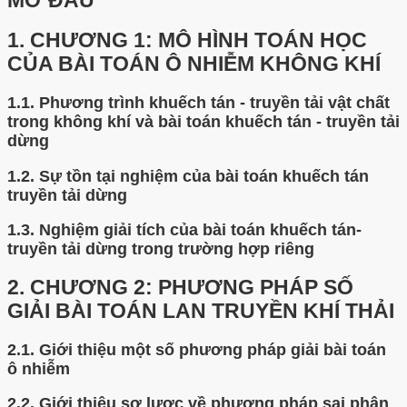
MỞ ĐẦU
1.
CHƯƠNG 1: MÔ HÌNH TOÁN HỌC
CỦA BÀI TOÁN Ô NHIỄM KHÔNG KHÍ
1.1.
Phương trình khuếch tán - truyền tải vật chất
trong không khí và bài toán khuếch tán - truyền tải
dừng
1.2.
Sự tồn tại nghiệm của bài toán khuếch tán
truyền tải dừng
1.3.
Nghiệm giải tích của bài toán khuếch tán-
truyền tải dừng trong trường hợp riêng
2.
CHƯƠNG 2: PHƯƠNG PHÁP SỐ
GIẢI BÀI TOÁN LAN TRUYỀN KHÍ THẢI
2.1.
Giới thiệu một số phương pháp giải bài toán
ô nhiễm
2.2.
Giới thiệu sơ lược về phương pháp sai phân