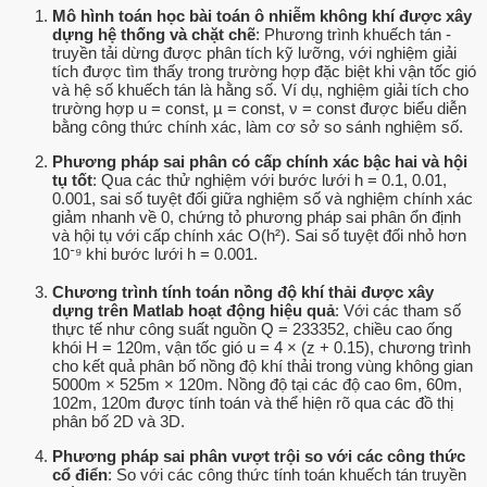
Mô hình toán học bài toán ô nhiễm không khí được xây
dựng hệ thống và chặt chẽ
: Phương trình khuếch tán -
truyền tải dừng được phân tích kỹ lưỡng, với nghiệm giải
tích được tìm thấy trong trường hợp đặc biệt khi vận tốc gió
và hệ số khuếch tán là hằng số. Ví dụ, nghiệm giải tích cho
trường hợp u = const, µ = const, ν = const được biểu diễn
bằng công thức chính xác, làm cơ sở so sánh nghiệm số.
Phương pháp sai phân có cấp chính xác bậc hai và hội
tụ tốt
: Qua các thử nghiệm với bước lưới h = 0.1, 0.01,
0.001, sai số tuyệt đối giữa nghiệm số và nghiệm chính xác
giảm nhanh về 0, chứng tỏ phương pháp sai phân ổn định
và hội tụ với cấp chính xác O(h²). Sai số tuyệt đối nhỏ hơn
10⁻⁹ khi bước lưới h = 0.001.
Chương trình tính toán nồng độ khí thải được xây
dựng trên Matlab hoạt động hiệu quả
: Với các tham số
thực tế như công suất nguồn Q = 233352, chiều cao ống
khói H = 120m, vận tốc gió u = 4 × (z + 0.15), chương trình
cho kết quả phân bố nồng độ khí thải trong vùng không gian
5000m × 525m × 120m. Nồng độ tại các độ cao 6m, 60m,
102m, 120m được tính toán và thể hiện rõ qua các đồ thị
phân bố 2D và 3D.
Phương pháp sai phân vượt trội so với các công thức
cổ điển
: So với các công thức tính toán khuếch tán truyền