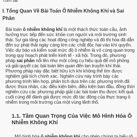
Tóm tắt
I. Tổng Quan Về Bài Toán Ô Nhiễm Không Khí và Sai
Phân
Bài toán
ô nhiễm không khí
là một thách thức toàn cầu, ảnh
hưởng trực tiếp đến sức khỏe con người và môi trường sinh
thái. Sự gia tăng các hoạt động công nghiệp và đô thị hóa đã dẫn
đến sự phát thải ngày càng lớn các chất độc hại vào khí quyển.
Việc dự báo và kiểm soát mức độ ô nhiễm là vô cùng quan trọng
trong quy hoạch phát triển kinh tế - xã hội. Trong đó, phương
pháp
sai phân
nổi lên như một công cụ hiệu quả để mô phỏng
và giải quyết các bài toán liên quan đến lan truyền khí thải.
Phương pháp này đặc biệt hữu ích khi không thể tìm được
nghiệm giải tích chính xác. Nghiên cứu này trình bày các
phương trình liên hợp, phân tích dựa trên các phương trình đã
được thừa nhận, các điều kiện biên, điều kiện ban đầu, đồng thời
nghiên cứu các phương pháp giải các bài toán thu được kết quả
cuối cùng để đánh giá được mức độ tác động của thực trạng ô
nhiễm trong môi trường của một vùng lãnh thổ.
1.1. Tầm Quan Trọng Của Việc Mô Hình Hóa Ô
Nhiễm Không Khí
Mô hình hóa
ô nhiễm không khí
cho phép chúng ta hiểu rõ