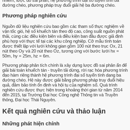
nhiễm, lược đồ sai phân, hệ phương trình đại số tuyến tính ba
đường chéo, phương pháp truy đuổi giải hệ ba đường chéo.
Phương pháp nghiên cứu
Nguồn dữ liệu nghiên cứu bao gồm các tham số thực nghiệm về
vận tốc gió, hệ số khuếch tán theo độ cao, công suất nguồn phát
thải, cùng các điều kiện biên và điều kiện ban đầu được giả định
phù hợp với thực tế tại các khu công nghiệp. Cỡ mẫu tính toán
được thiết lập với lưới không gian gồm 100 nút theo trục Ox, 21
nút theo Oy và 20 nút theo Oz, tương ứng với bước lưới hx =
50m, hy = 25m, hz = 6m.
Phương pháp phân tích chính là xây dựng lược đồ sai phân ẩn để
giải bài toán khuếch tán - truyền tải dừng, rời rạc hóa phương trình
đạo hàm riêng thành hệ phương trình đại số tuyến tính dạng ba
đường chéo. Hệ này được giải bằng phương pháp truy đuổi hiệu
quả, đảm bảo tính ổn định và hội tụ của nghiệm số. Quá trình
nghiên cứu được thực hiện trong khoảng thời gian từ năm 2014
đến 2015, tại Trường Đại học Công nghệ Thông tin và Truyền
thông, Đại học Thái Nguyên.
Kết quả nghiên cứu và thảo luận
Những phát hiện chính