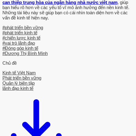
can thiệp trung hòa của ngân hàng nhà nước việt nam
, giúp
bạn hiểu rõ hơn về các yếu tố vĩ mô ảnh hưởng đến nền kinh tế.
Những tài liệu này sẽ giúp bạn có cái nhìn toàn diện hơn về các
vấn đề kinh tế hiện nay.
#phát triển bền vững
#phát triển kinh tế
#chiến lược kinh tế
#vai trò lãnh đạo
#Đóng góp kinh tế
#Dương Thị Bình Minh
Chủ đề
Kinh tế Việt Nam
Phát triển bền vững
Quản lý biên tập
lãnh đạo kinh tế