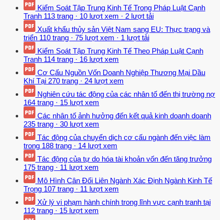
Kiểm Soát Tập Trung Kinh Tế Trong Pháp Luật Cạnh
Tranh
113 trang
·
10 lượt xem
·
2 lượt tải
Xuất khẩu thủy sản Việt Nam sang EU: Thực trạng và
triển
110 trang
·
75 lượt xem
·
1 lượt tải
Kiểm Soát Tập Trung Kinh Tế Theo Pháp Luật Cạnh
Tranh
114 trang
·
16 lượt xem
Cơ Cấu Nguồn Vốn Doanh Nghiệp Thương Mại Dầu
Khí Tại
270 trang
·
24 lượt xem
Nghiên cứu tác động của các nhân tố đến thị trường nợ
164 trang
·
15 lượt xem
Các nhân tố ảnh hưởng đến kết quả kinh doanh doanh
235 trang
·
30 lượt xem
Tác động của chuyển dịch cơ cấu ngành đến việc làm
trong
188 trang
·
14 lượt xem
Tác động của tự do hóa tài khoản vốn đến tăng trưởng
175 trang
·
11 lượt xem
Mô Hình Cân Đối Liên Ngành Xác Định Ngành Kinh Tế
Trọng
107 trang
·
11 lượt xem
Xử lý vi phạm hành chính trong lĩnh vực cạnh tranh tại
112 trang
·
15 lượt xem