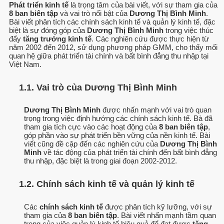
Phát triển kinh tế
là trọng tâm của bài viết, với sự tham gia của
8 ban biên tập
và vai trò nổi bật của
Dương Thị Bình Minh
.
Bài viết phân tích các chính sách kinh tế và quản lý kinh tế, đặc
biệt là sự đóng góp của
Dương Thị Bình Minh
trong việc thúc
đẩy
tăng trưởng kinh tế
. Các nghiên cứu được thực hiện từ
năm 2002 đến 2012, sử dụng phương pháp GMM, cho thấy mối
quan hệ giữa phát triển tài chính và bất bình đẳng thu nhập tại
Việt Nam.
1.1. Vai trò của Dương Thị Bình Minh
Dương Thị Bình Minh
được nhấn mạnh với vai trò quan
trọng trong việc định hướng các chính sách kinh tế. Bà đã
tham gia tích cực vào các hoạt động của
8 ban biên tập
,
góp phần vào sự phát triển bền vững của nền kinh tế. Bài
viết cũng đề cập đến các nghiên cứu của
Dương Thị Bình
Minh
về tác động của phát triển tài chính đến bất bình đẳng
thu nhập, đặc biệt là trong giai đoạn 2002-2012.
1.2. Chính sách kinh tế và quản lý kinh tế
Các
chính sách kinh tế
được phân tích kỹ lưỡng, với sự
tham gia của
8 ban biên tập
. Bài viết nhấn mạnh tầm quan
trọng của việc quản lý kinh tế hiệu quả để đạt được
tăng