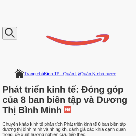
V
n
D
o
c
u
m
e
n
t
Trang chủ
Kinh Tế - Quản Lý
Quản lý nhà nước
Phát triển kinh tế: Đóng góp
của 8 ban biên tập và Dương
Thị Bình Minh
Chuyên khảo kinh tế phân tích Phát triển kinh tế 8 ban biên tập
dương thị bình minh và nh ng kh, đánh giá các khía cạnh quan
trọng, đề xuất hướng nghiên cứu tiếp theo.