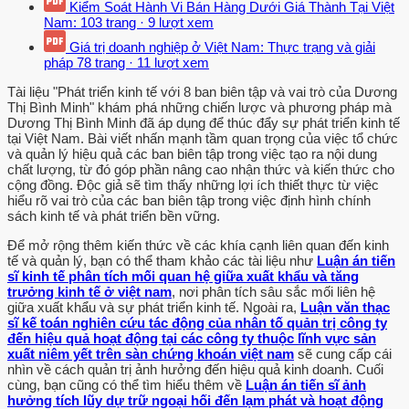
Kiểm Soát Hành Vi Bán Hàng Dưới Giá Thành Tại Việt
Nam:
103 trang
·
9 lượt xem
Giá trị doanh nghiệp ở Việt Nam: Thực trạng và giải
pháp
78 trang
·
11 lượt xem
Tài liệu "Phát triển kinh tế với 8 ban biên tập và vai trò của Dương
Thị Bình Minh" khám phá những chiến lược và phương pháp mà
Dương Thị Bình Minh đã áp dụng để thúc đẩy sự phát triển kinh tế
tại Việt Nam. Bài viết nhấn mạnh tầm quan trọng của việc tổ chức
và quản lý hiệu quả các ban biên tập trong việc tạo ra nội dung
chất lượng, từ đó góp phần nâng cao nhận thức và kiến thức cho
cộng đồng. Độc giả sẽ tìm thấy những lợi ích thiết thực từ việc
hiểu rõ vai trò của các ban biên tập trong việc định hình chính
sách kinh tế và phát triển bền vững.
Để mở rộng thêm kiến thức về các khía cạnh liên quan đến kinh
tế và quản lý, bạn có thể tham khảo các tài liệu như
Luận án tiến
sĩ kinh tế phân tích mối quan hệ giữa xuất khẩu và tăng
trưởng kinh tế ở việt nam
, nơi phân tích sâu sắc mối liên hệ
giữa xuất khẩu và sự phát triển kinh tế. Ngoài ra,
Luận văn thạc
sĩ kế toán nghiên cứu tác động của nhân tố quản trị công ty
đến hiệu quả hoạt động tại các công ty thuộc lĩnh vực sản
xuất niêm yết trên sàn chứng khoán việt nam
sẽ cung cấp cái
nhìn về cách quản trị ảnh hưởng đến hiệu quả kinh doanh. Cuối
cùng, bạn cũng có thể tìm hiểu thêm về
Luận án tiến sĩ ảnh
hưởng tích lũy dự trữ ngoại hối đến lạm phát và hoạt động