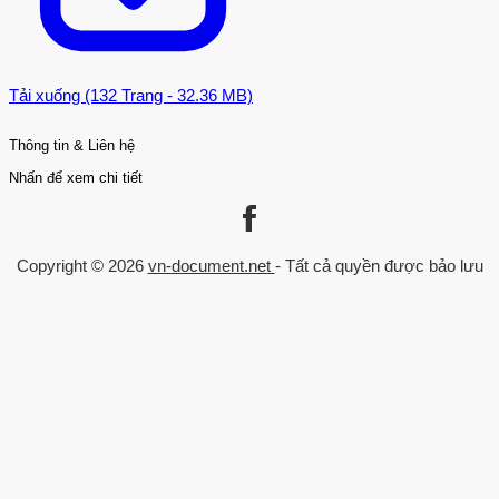
Tải xuống (132 Trang - 32.36 MB)
Thông tin & Liên hệ
Nhấn để xem chi tiết
Liên kết
Danh mục
Trang chủ
Kinh Tế - Quản Lý
Copyright © 2026
vn-document.net
- Tất cả quyền được bảo lưu
Về chúng tôi
Luận văn Thạc sĩ
Chính sách
Trò chơi trong giáo dục
Trường đại học
Đăng nhập
Chuyên ngành
Xếp hạng trường
Xếp hạng ngành
Xu hướng theo năm
Liên hệ
0559 297 239