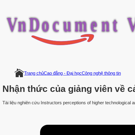
V
n
D
o
c
u
m
e
n
t
Trang chủ
Cao đẳng - Đại học
Công nghệ thông tin
Nhận thức của giảng viên về c
Tài liệu nghiên cứu Instructors perceptions of higher technological