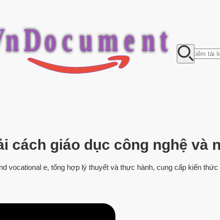
V
n
D
o
c
u
m
e
n
t
ải cách giáo dục công nghệ và 
 and vocational e, tổng hợp lý thuyết và thực hành, cung cấp kiến thứ