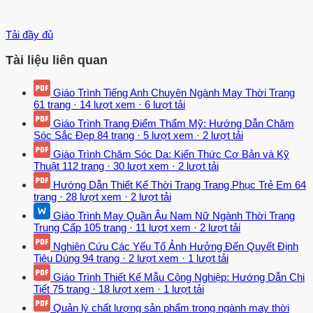
Tải đầy đủ
Tài liệu liên quan
Giáo Trình Tiếng Anh Chuyên Ngành May Thời Trang
61 trang
·
14 lượt xem
·
6 lượt tải
Giáo Trình Trang Điểm Thẩm Mỹ: Hướng Dẫn Chăm
Sóc Sắc Đẹp
84 trang
·
5 lượt xem
·
2 lượt tải
Giáo Trình Chăm Sóc Da: Kiến Thức Cơ Bản và Kỹ
Thuật
112 trang
·
30 lượt xem
·
2 lượt tải
Hướng Dẫn Thiết Kế Thời Trang Trang Phục Trẻ Em
64
trang
·
28 lượt xem
·
2 lượt tải
Giáo Trình May Quần Âu Nam Nữ Ngành Thời Trang
Trung Cấp
105 trang
·
11 lượt xem
·
2 lượt tải
Nghiên Cứu Các Yếu Tố Ảnh Hưởng Đến Quyết Định
Tiêu Dùng
94 trang
·
2 lượt xem
·
1 lượt tải
Giáo Trình Thiết Kế Mẫu Công Nghiệp: Hướng Dẫn Chi
Tiết
75 trang
·
18 lượt xem
·
1 lượt tải
Quản lý chất lượng sản phẩm trong ngành may thời