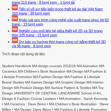
trang
113 trang
·
8 lượt xem
·
1 lượt tải
Tiến sĩ về sự tiếp biến trong thiết kế áo dài Việt Nam
310 trang
·
39 lượt xem
Khảo sát quy trình công nghệ sản xuất trang phục lót
62
trang
·
19 lượt xem
Nghiên cứu mối liên hệ giữa thiết kế 2D và 3D trong
thời
105 trang
·
21 lượt xem
Dự báo xu hướng thời trang công sở bằng thiết kế 3D
và
96 trang
·
8 lượt xem
Trích đoạn nội dung tài liệu
Student Handbook MA design courses 2015/16 MA Animation MA
Ceramics MA Children’s Book Illustration MA Design MA Fashion &
Lifestyle Promotion MA Fashion Design MA Fashion & Lifestyle
Brand Studies MA Games Design MA Graphic Design MA Interior
Design MA Product Design MA Surface Pattern & Textiles MA Toy
Design UNIVERSITY OF CENTRAL LANCASHIRE School of Art,
Design & Fashion Course Leaders • MA Animation : Sarah Kennedy
• MA Ceramics : Dave Binns • MA Children’s Book Illustration : Steve
Wilkin • MA Design: Dave Binns • MA Fashion & Lifestyle Promotion :