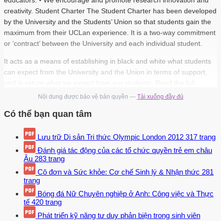
educators. • We encourage and promote research innovation and
creativity. Student Charter The Student Charter has been developed
by the University and the Students’ Union so that students gain the
maximum from their UCLan experience. It is a two-way commitment
or ‘contract’ between the University and each individual student.
It acts as a means of establishing in black and white what students
can expect from the University and the Union in terms of support,
and in return what we expect from our students. Read the full
Student Charter Supporting Diversity at UCLan UCLan recognises
Nội dung được bảo vệ bản quyền —
Tải xuống đầy đủ
and values individual difference and has a public duty to promote
Có thể bạn quan tâm
equality and remove discrimination in relation to race, gender,
disability, religion or belief, sexual orientation and age. During your
Lưu trữ Di sản Tri thức Olympic London 2012
317 trang
time at UCLan we expect you to be able to :- • experience "an
integrated community based on mutual respect and tolerance where
Đánh giá tác động của các tổ chức quyền trẻ em châu
Âu
283 trang
all staff and students can feel safe, valued and supported." •
contribute to creating a positive environment where discriminatory
Cô đơn và Sức khỏe: Cơ chế Sinh lý & Nhận thức
281
trang
practices and discrimination no longer happen. Please review the
UCLan Equality and Diversity Policy for further information.
Bóng đá Nữ Chuyên nghiệp ở Anh: Công việc và Thực
tế
420 trang
Introduction to your course 1.1 Welcome to the course 1.2
Phát triển kỹ năng tư duy phản biện trong sinh viên
Rationale, aims and learning outcomes of your course 1.5 Office