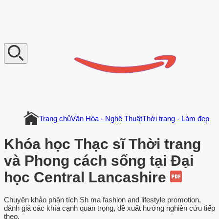
V
n
D
o
c
u
m
e
n
t
Trang chủ
Văn Hóa - Nghệ Thuật
Thời trang - Làm đẹp
Khóa học Thạc sĩ Thời trang
và Phong cách sống tại Đại
học Central Lancashire
Chuyên khảo phân tích Sh ma fashion and lifestyle promotion,
đánh giá các khía cạnh quan trọng, đề xuất hướng nghiên cứu tiếp
theo.