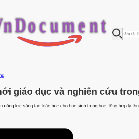
V
n
D
o
c
u
m
e
n
t
ông
ới giáo dục và nghiên cứu tron
ển năng lực sáng tạo toán học cho học sinh trung học, tổng hợp lý t