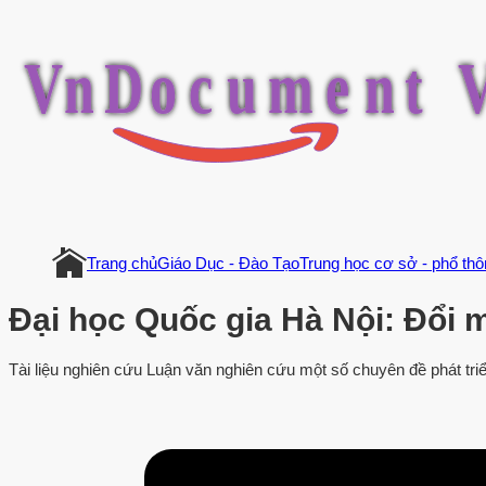
V
n
D
o
c
u
m
e
n
t
Trang chủ
Giáo Dục - Đào Tạo
Trung học cơ sở - phổ th
Đại học Quốc gia Hà Nội: Đổi m
Tài liệu nghiên cứu Luận văn nghiên cứu một số chuyên đề phát tri