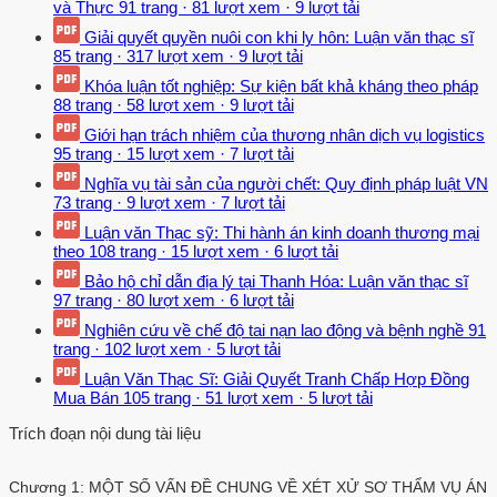
và Thực
91 trang
·
81 lượt xem
·
9 lượt tải
Giải quyết quyền nuôi con khi ly hôn: Luận văn thạc sĩ
85 trang
·
317 lượt xem
·
9 lượt tải
Khóa luận tốt nghiệp: Sự kiện bất khả kháng theo pháp
88 trang
·
58 lượt xem
·
9 lượt tải
Giới hạn trách nhiệm của thương nhân dịch vụ logistics
95 trang
·
15 lượt xem
·
7 lượt tải
Nghĩa vụ tài sản của người chết: Quy định pháp luật VN
73 trang
·
9 lượt xem
·
7 lượt tải
Luận văn Thạc sỹ: Thi hành án kinh doanh thương mại
theo
108 trang
·
15 lượt xem
·
6 lượt tải
Bảo hộ chỉ dẫn địa lý tại Thanh Hóa: Luận văn thạc sĩ
97 trang
·
80 lượt xem
·
6 lượt tải
Nghiên cứu về chế độ tai nạn lao động và bệnh nghề
91
trang
·
102 lượt xem
·
5 lượt tải
Luận Văn Thạc Sĩ: Giải Quyết Tranh Chấp Hợp Đồng
Mua Bán
105 trang
·
51 lượt xem
·
5 lượt tải
Trích đoạn nội dung tài liệu
Chương 1: MỘT SỐ VẤN ĐỀ CHUNG VỀ XÉT XỬ SƠ THẨM VỤ ÁN