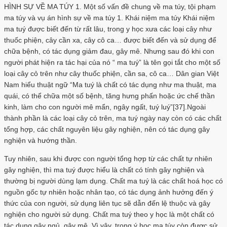
HÌNH SỰ VỀ MA TÚY 1. Một số vấn đề chung về ma túy, tội phạm
ma túy và vụ án hình sự về ma túy 1. Khái niệm ma túy Khái niệm
ma tuý được biết đến từ rất lâu, trong y học xưa các loại cây như
thuốc phiện, cây cần xa, cây cô ca… được biết đến và sử dụng để
chữa bệnh, có tác dụng giảm đau, gây mê. Nhưng sau đó khi con
người phát hiện ra tác hại của nó “ ma tuý” là tên gọi tắt cho một số
loại cây cỏ trên như cây thuốc phiện, cần sa, cô ca… Dân gian Việt
Nam hiểu thuật ngữ “Ma tuý là chất có tác dụng như ma thuật, ma
quái, có thể chữa một số bệnh, tăng hưng phấn hoặc ức chế thần
kinh, làm cho con người mê mẩn, ngây ngất, tuý luý”[37].Ngoài
thành phần là các loại cây cỏ trên, ma tuý ngày nay còn có các chất
tổng hợp, các chất nguyên liệu gây nghiện, nên có tác dụng gây
nghiện và hướng thần.
Tuy nhiên, sau khi được con người tổng hợp từ các chất tự nhiên
gây nghiện, thì ma tuý được hiểu là chất có tính gây nghiện và
thường bị người dùng lạm dụng. Chất ma tuý là các chất hoá học có
nguồn gốc tự nhiên hoặc nhân tạo, có tác dụng ảnh hưởng đến ý
thức của con người, sử dụng liên tục sẽ dẫn đến lệ thuộc và gây
nghiện cho người sử dụng. Chất ma tuý theo y học là một chất có
tác dụng gây ngủ, gây mê. Vì vậy, trong ý học ma túy còn được sử