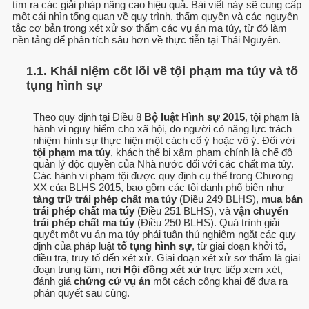
tìm ra các giải pháp nâng cao hiệu quả. Bài viết này sẽ cung cấp
một cái nhìn tổng quan về quy trình, thẩm quyền và các nguyên
tắc cơ bản trong xét xử sơ thẩm các vụ án ma túy, từ đó làm
nền tảng để phân tích sâu hơn về thực tiễn tại Thái Nguyên.
1.1. Khái niệm cốt lõi về tội phạm ma túy và tố
tụng hình sự
Theo quy định tại Điều 8
Bộ luật Hình sự 2015
, tội phạm là
hành vi nguy hiểm cho xã hội, do người có năng lực trách
nhiệm hình sự thực hiện một cách cố ý hoặc vô ý. Đối với
tội phạm ma túy
, khách thể bị xâm phạm chính là chế độ
quản lý độc quyền của Nhà nước đối với các chất ma túy.
Các hành vi phạm tội được quy định cụ thể trong Chương
XX của BLHS 2015, bao gồm các tội danh phổ biến như
tàng trữ trái phép chất ma túy
(Điều 249 BLHS),
mua bán
trái phép chất ma túy
(Điều 251 BLHS), và
vận chuyển
trái phép chất ma túy
(Điều 250 BLHS). Quá trình giải
quyết một vụ án ma túy phải tuân thủ nghiêm ngặt các quy
định của pháp luật
tố tụng hình sự
, từ giai đoạn khởi tố,
điều tra, truy tố đến xét xử. Giai đoạn xét xử sơ thẩm là giai
đoạn trung tâm, nơi
Hội đồng xét xử
trực tiếp xem xét,
đánh giá
chứng cứ vụ án
một cách công khai để đưa ra
phán quyết sau cùng.