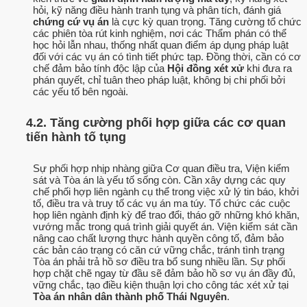
hỏi, kỹ năng điều hành tranh tụng và phân tích, đánh giá
chứng cứ vụ án
là cực kỳ quan trọng. Tăng cường tổ chức
các phiên tòa rút kinh nghiệm, nơi các Thẩm phán có thể
học hỏi lẫn nhau, thống nhất quan điểm áp dụng pháp luật
đối với các vụ án có tình tiết phức tạp. Đồng thời, cần có cơ
chế đảm bảo tính độc lập của
Hội đồng xét xử
khi đưa ra
phán quyết, chỉ tuân theo pháp luật, không bị chi phối bởi
các yếu tố bên ngoài.
4.2. Tăng cường phối hợp giữa các cơ quan
tiến hành tố tụng
Sự phối hợp nhịp nhàng giữa Cơ quan điều tra, Viện kiểm
sát và Tòa án là yếu tố sống còn. Cần xây dựng các quy
chế phối hợp liên ngành cụ thể trong việc xử lý tin báo, khởi
tố, điều tra và truy tố các vụ án ma túy. Tổ chức các cuộc
họp liên ngành định kỳ để trao đổi, tháo gỡ những khó khăn,
vướng mắc trong quá trình giải quyết án. Viện kiểm sát cần
nâng cao chất lượng thực hành quyền công tố, đảm bảo
các bản cáo trạng có căn cứ vững chắc, tránh tình trạng
Tòa án phải trả hồ sơ điều tra bổ sung nhiều lần. Sự phối
hợp chặt chẽ ngay từ đầu sẽ đảm bảo hồ sơ vụ án đầy đủ,
vững chắc, tạo điều kiện thuận lợi cho công tác xét xử tại
Tòa án nhân dân thành phố Thái Nguyên
.