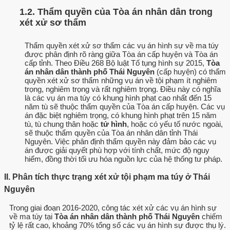
1.2. Thẩm quyền của Tòa án nhân dân trong
xét xử sơ thẩm
Thẩm quyền xét xử sơ thẩm các vụ án hình sự về ma túy
được phân định rõ ràng giữa Tòa án cấp huyện và Tòa án
cấp tỉnh. Theo Điều 268 Bộ luật Tố tụng hình sự 2015,
Tòa
án nhân dân thành phố Thái Nguyên
(cấp huyện) có thẩm
quyền xét xử sơ thẩm những vụ án về tội phạm ít nghiêm
trọng, nghiêm trọng và rất nghiêm trọng. Điều này có nghĩa
là các vụ án ma túy có khung hình phạt cao nhất đến 15
năm tù sẽ thuộc thẩm quyền của Tòa án cấp huyện. Các vụ
án đặc biệt nghiêm trọng, có khung hình phạt trên 15 năm
tù, tù chung thân hoặc
tử hình
, hoặc có yếu tố nước ngoài,
sẽ thuộc thẩm quyền của Tòa án nhân dân tỉnh Thái
Nguyên. Việc phân định thẩm quyền này đảm bảo các vụ
án được giải quyết phù hợp với tính chất, mức độ nguy
hiểm, đồng thời tối ưu hóa nguồn lực của hệ thống tư pháp.
II. Phân tích thực trạng xét xử tội phạm ma túy ở Thái
Nguyên
Trong giai đoạn 2016-2020, công tác xét xử các vụ án hình sự
về ma túy tại
Tòa án nhân dân thành phố Thái Nguyên
chiếm
tỷ lệ rất cao, khoảng 70% tổng số các vụ án hình sự được thụ lý.