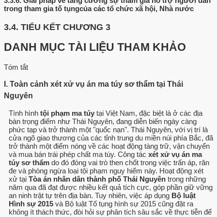
3.3.6.
Giải pháp về tăng cường sự tham gia hỗ trợ người dân
trong tham gia tố tụngcủa các tổ chức xã hội, Nhà nước
3.4.
TIỂU KẾT CHƯƠNG 3
DANH MỤC TÀI LIỆU THAM KHẢO
Tóm tắt
I. Toàn cảnh xét xử vụ án ma túy sơ thẩm tại Thái
Nguyên
Tình hình
tội phạm ma túy
tại Việt Nam, đặc biệt là ở các địa
bàn trọng điểm như Thái Nguyên, đang diễn biến ngày càng
phức tạp và trở thành một "quốc nạn". Thái Nguyên, với vị trí là
cửa ngõ giao thương của các tỉnh trung du miền núi phía Bắc, đã
trở thành một điểm nóng về các hoạt động tàng trữ, vận chuyển
và mua bán trái phép chất ma túy. Công tác
xét xử vụ án ma
túy sơ thẩm
do đó đóng vai trò then chốt trong việc trấn áp, răn
đe và phòng ngừa loại tội phạm nguy hiểm này. Hoạt động xét
xử tại
Tòa án nhân dân thành phố Thái Nguyên
trong những
năm qua đã đạt được nhiều kết quả tích cực, góp phần giữ vững
an ninh trật tự trên địa bàn. Tuy nhiên, việc áp dụng
Bộ luật
Hình sự 2015
và Bộ luật Tố tụng hình sự 2015 cũng đặt ra
không ít thách thức, đòi hỏi sự phân tích sâu sắc về thực tiễn để