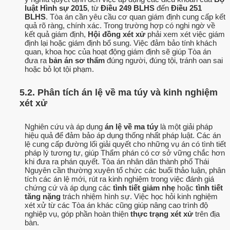
luật Hình sự 2015
, từ
Điều 249 BLHS
đến
Điều 251
BLHS
. Tòa án cần yêu cầu cơ quan giám định cung cấp kết
quả rõ ràng, chính xác. Trong trường hợp có nghi ngờ về
kết quả giám định,
Hội đồng xét xử
phải xem xét việc giám
định lại hoặc giám định bổ sung. Việc đảm bảo tính khách
quan, khoa học của hoạt động giám định sẽ giúp Tòa án
đưa ra
bản án sơ thẩm
đúng người, đúng tội, tránh oan sai
hoặc bỏ lọt tội phạm.
5.2. Phân tích án lệ về ma túy và kinh nghiệm
xét xử
Nghiên cứu và áp dụng
án lệ về ma túy
là một giải pháp
hiệu quả để đảm bảo áp dụng thống nhất pháp luật. Các án
lệ cung cấp đường lối giải quyết cho những vụ án có tình tiết
pháp lý tương tự, giúp Thẩm phán có cơ sở vững chắc hơn
khi đưa ra phán quyết. Tòa án nhân dân thành phố Thái
Nguyên cần thường xuyên tổ chức các buổi thảo luận, phân
tích các án lệ mới, rút ra kinh nghiệm trong việc đánh giá
chứng cứ và áp dụng các
tình tiết giảm nhẹ
hoặc
tình tiết
tăng nặng
trách nhiệm hình sự. Việc học hỏi kinh nghiệm
xét xử từ các Tòa án khác cũng giúp nâng cao trình độ
nghiệp vụ, góp phần hoàn thiện
thực trạng xét xử
trên địa
bàn.