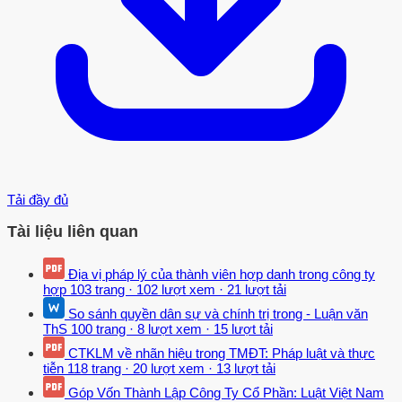
Tải đầy đủ
Tài liệu liên quan
Địa vị pháp lý của thành viên hợp danh trong công ty
hợp
103 trang
·
102 lượt xem
·
21 lượt tải
So sánh quyền dân sự và chính trị trong - Luận văn
ThS
100 trang
·
8 lượt xem
·
15 lượt tải
CTKLM về nhãn hiệu trong TMĐT: Pháp luật và thực
tiễn
118 trang
·
20 lượt xem
·
13 lượt tải
Góp Vốn Thành Lập Công Ty Cổ Phần: Luật Việt Nam