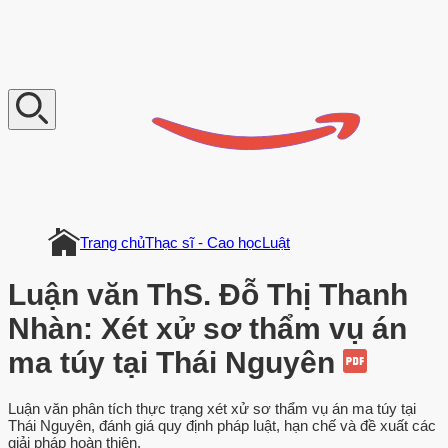
V
n
D
o
c
u
m
e
n
t
Trang chủ
Thạc sĩ - Cao học
Luật
Luận văn ThS. Đỗ Thị Thanh
Nhàn: Xét xử sơ thẩm vụ án
ma túy tại Thái Nguyên
Luận văn phân tích thực trạng xét xử sơ thẩm vụ án ma túy tại
Thái Nguyên, đánh giá quy định pháp luật, hạn chế và đề xuất các
giải pháp hoàn thiện.