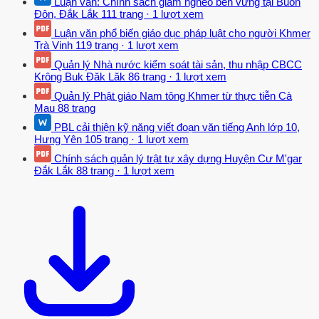
Luận văn: Chính sách giảm nghèo bền vững tại Buôn
tế bào trong cơ thể sống, ban đầu gây cảm giác sảng khoái, hưng
Đôn, Đắk Lắk
111 trang
·
1 lượt xem
phấn, dẫn đến tình trạng lạm dụng chúng để giảm đau hoặc tìm
Luận văn phổ biến giáo dục pháp luật cho người Khmer
cảm giác vui vẻ. Việc sử dụng nhiều lần sẽ dẫn đến tính trạng
Trà Vinh
119 trang
·
1 lượt xem
nghiện, bắt buộc phải sử dụng nếu không sẽ khó chịu, ảnh hưởng
Quản lý Nhà nước kiểm soát tài sản, thu nhập CBCC
đến các dây thần kinh, có thể dẫn đến không thể điều khiển được
Krông Buk Đăk Lăk
86 trang
·
1 lượt xem
hành vi của mình. Hiện nay thuật ngữ ma tuý theo quan điểm khoa
Quản lý Phật giáo Nam tông Khmer từ thực tiễn Cà
học thì “ma tuý là các chất có nguồn gốc tự nhiên ( morphin…); bán
Mau
88 trang
tổng hợp ( heroin được bán tổng hợp từ morphin) hay tổng hợp (
PBL cải thiện kỹ năng viết đoạn văn tiếng Anh lớp 10,
amphetamine) có tác dụng lên hệ thần kinh trung ương gây cảm
Hưng Yên
105 trang
·
1 lượt xem
giác như giảm đau, hưng phấn, hay cảm thấy dễ chịu… mà khi
Chính sách quản lý trật tự xây dựng Huyện Cư M'gar
dùng nhiều lần thì sẽ phải sử dụng lại nó nếu không sẽ rất khó
Đắk Lắk
88 trang
·
1 lượt xem
chịu”. Chất ma tuý có thể là một số chất tự nhiên hoặc chất tổng
hợp hoá học được đưa vào cơ thể người dưới nhiều hình thức như
uống, hút, hít, tiêm ( chích) … gây ức chế hoặc kích thích mạnh hệ
thần kinh, làm giảm đau, hoặc gây các ảo giác, sẽ dẫn đến sự lệ
thuộc cả về tâm lý và thể chất đối với người sử dụng 9 Theo định
nghĩa của bộ luật hình sự Việt Nam thuật ngữ “ma tuý bao gồm
nhựa thuốc phiện, nhựa cần sa, nhựa coca, lá, hoa, quả cây cần xa,
quả thuốc phiện khô, quả thuốc phiện tươi, heroine, cocain, các
chất ma tuý khác ở thể lỏng hay thể rắn”.