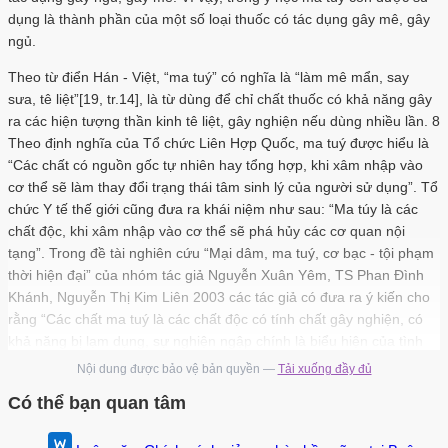
dụng là thành phần của một số loại thuốc có tác dụng gây mê, gây
ngủ.
Theo từ điển Hán - Việt, “ma tuý” có nghĩa là “làm mê mẩn, say
sưa, tê liệt”[19, tr.14], là từ dùng để chỉ chất thuốc có khả năng gây
ra các hiện tượng thần kinh tê liệt, gây nghiện nếu dùng nhiều lần. 8
Theo định nghĩa của Tổ chức Liên Hợp Quốc, ma tuý được hiểu là
“Các chất có nguồn gốc tự nhiên hay tổng hợp, khi xâm nhập vào
cơ thể sẽ làm thay đổi trạng thái tâm sinh lý của người sử dụng”. Tổ
chức Y tế thế giới cũng đưa ra khái niệm như sau: “Ma túy là các
chất độc, khi xâm nhập vào cơ thể sẽ phá hủy các cơ quan nội
tạng”. Trong đề tài nghiên cứu “Mại dâm, ma tuý, cơ bạc - tội phạm
thời hiện đại” của nhóm tác giả Nguyễn Xuân Yêm, TS Phan Đình
Khánh, Nguyễn Thị Kim Liên 2003 các tác giả có đưa ra ý kiến cho
rằng “Các chất ma tuý là các chất độc có tính chất gây nghiện, có
khả năng bị lạm dụng, sự nghiện ngập chính là biểu hiện của tình
trạng bị ngộ độc mãn tính do các chất ma tuý gây nên cho người sử
Nội dung được bảo vệ bản quyền —
Tải xuống đầy đủ
dụng chúng”[62].
Có thể bạn quan tâm
Tính chất gây nghiện của các chất ma tuý gây ảnh hưởng nghiêm
trọng đến sức khoẻ của người sử dụng, các chất độc ngấm vào các