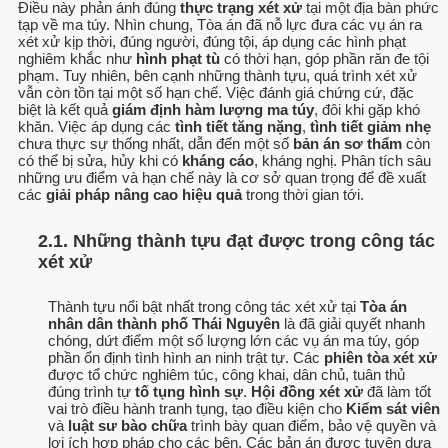
Điều này phản ánh đúng
thực trạng xét xử
tại một địa bàn phức
tạp về ma túy. Nhìn chung, Tòa án đã nỗ lực đưa các vụ án ra
xét xử kịp thời, đúng người, đúng tội, áp dụng các hình phạt
nghiêm khắc như
hình phạt tù
có thời hạn, góp phần răn đe tội
phạm. Tuy nhiên, bên cạnh những thành tựu, quá trình xét xử
vẫn còn tồn tại một số hạn chế. Việc đánh giá chứng cứ, đặc
biệt là kết quả
giám định hàm lượng ma túy
, đôi khi gặp khó
khăn. Việc áp dụng các
tình tiết tăng nặng
,
tình tiết giảm nhẹ
chưa thực sự thống nhất, dẫn đến một số
bản án sơ thẩm
còn
có thể bị sửa, hủy khi có
kháng cáo
, kháng nghị. Phân tích sâu
những ưu điểm và hạn chế này là cơ sở quan trọng để đề xuất
các
giải pháp nâng cao hiệu quả
trong thời gian tới.
2.1. Những thành tựu đạt được trong công tác
xét xử
Thành tựu nổi bật nhất trong công tác xét xử tại
Tòa án
nhân dân thành phố Thái Nguyên
là đã giải quyết nhanh
chóng, dứt điểm một số lượng lớn các vụ án ma túy, góp
phần ổn định tình hình an ninh trật tự. Các
phiên tòa xét xử
được tổ chức nghiêm túc, công khai, dân chủ, tuân thủ
đúng trình tự
tố tụng hình sự
.
Hội đồng xét xử
đã làm tốt
vai trò điều hành tranh tụng, tạo điều kiện cho
Kiểm sát viên
và
luật sư bào chữa
trình bày quan điểm, bảo vệ quyền và
lợi ích hợp pháp cho các bên. Các bản án được tuyên dựa