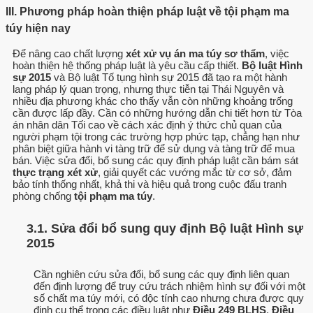
III. Phương pháp hoàn thiện pháp luật về tội phạm ma
túy hiện nay
Để nâng cao chất lượng
xét xử vụ án ma túy sơ thẩm
, việc
hoàn thiện hệ thống pháp luật là yêu cầu cấp thiết.
Bộ luật Hình
sự 2015
và Bộ luật Tố tụng hình sự 2015 đã tạo ra một hành
lang pháp lý quan trọng, nhưng thực tiễn tại Thái Nguyên và
nhiều địa phương khác cho thấy vẫn còn những khoảng trống
cần được lấp đầy. Cần có những hướng dẫn chi tiết hơn từ Tòa
án nhân dân Tối cao về cách xác định ý thức chủ quan của
người phạm tội trong các trường hợp phức tạp, chẳng hạn như
phân biệt giữa hành vi tàng trữ để sử dụng và tàng trữ để mua
bán. Việc sửa đổi, bổ sung các quy định pháp luật cần bám sát
thực trạng xét xử
, giải quyết các vướng mắc từ cơ sở, đảm
bảo tính thống nhất, khả thi và hiệu quả trong cuộc đấu tranh
phòng chống
tội phạm ma túy
.
3.1. Sửa đổi bổ sung quy định Bộ luật Hình sự
2015
Cần nghiên cứu sửa đổi, bổ sung các quy định liên quan
đến định lượng để truy cứu trách nhiệm hình sự đối với một
số chất ma túy mới, có độc tính cao nhưng chưa được quy
định cụ thể trong các điều luật như
Điều 249 BLHS
,
Điều