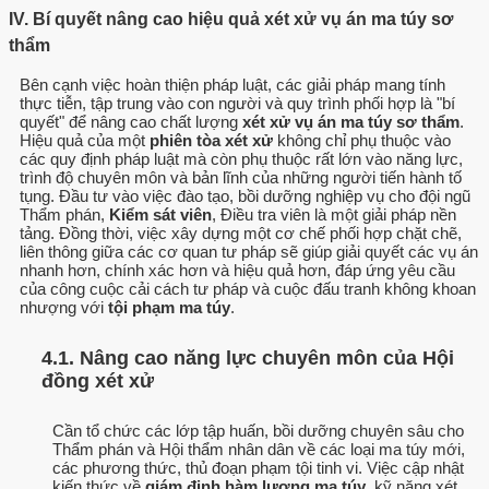
IV. Bí quyết nâng cao hiệu quả xét xử vụ án ma túy sơ
thẩm
Bên cạnh việc hoàn thiện pháp luật, các giải pháp mang tính
thực tiễn, tập trung vào con người và quy trình phối hợp là "bí
quyết" để nâng cao chất lượng
xét xử vụ án ma túy sơ thẩm
.
Hiệu quả của một
phiên tòa xét xử
không chỉ phụ thuộc vào
các quy định pháp luật mà còn phụ thuộc rất lớn vào năng lực,
trình độ chuyên môn và bản lĩnh của những người tiến hành tố
tụng. Đầu tư vào việc đào tạo, bồi dưỡng nghiệp vụ cho đội ngũ
Thẩm phán,
Kiểm sát viên
, Điều tra viên là một giải pháp nền
tảng. Đồng thời, việc xây dựng một cơ chế phối hợp chặt chẽ,
liên thông giữa các cơ quan tư pháp sẽ giúp giải quyết các vụ án
nhanh hơn, chính xác hơn và hiệu quả hơn, đáp ứng yêu cầu
của công cuộc cải cách tư pháp và cuộc đấu tranh không khoan
nhượng với
tội phạm ma túy
.
4.1. Nâng cao năng lực chuyên môn của Hội
đồng xét xử
Cần tổ chức các lớp tập huấn, bồi dưỡng chuyên sâu cho
Thẩm phán và Hội thẩm nhân dân về các loại ma túy mới,
các phương thức, thủ đoạn phạm tội tinh vi. Việc cập nhật
kiến thức về
giám định hàm lượng ma túy
, kỹ năng xét