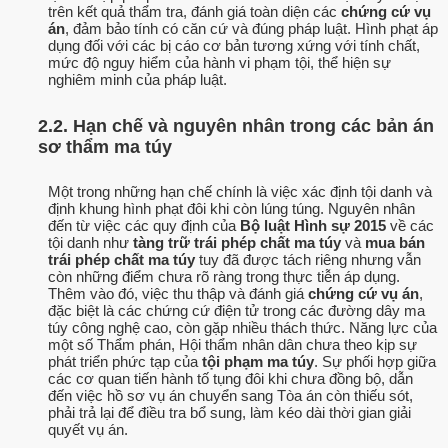
trên kết quả thẩm tra, đánh giá toàn diện các
chứng cứ vụ
án
, đảm bảo tính có căn cứ và đúng pháp luật. Hình phạt áp
dụng đối với các bị cáo cơ bản tương xứng với tính chất,
mức độ nguy hiểm của hành vi phạm tội, thể hiện sự
nghiêm minh của pháp luật.
2.2. Hạn chế và nguyên nhân trong các bản án
sơ thẩm ma túy
Một trong những hạn chế chính là việc xác định tội danh và
định khung hình phạt đôi khi còn lúng túng. Nguyên nhân
đến từ việc các quy định của
Bộ luật Hình sự 2015
về các
tội danh như
tàng trữ trái phép chất ma túy
và
mua bán
trái phép chất ma túy
tuy đã được tách riêng nhưng vẫn
còn những điểm chưa rõ ràng trong thực tiễn áp dụng.
Thêm vào đó, việc thu thập và đánh giá
chứng cứ vụ án
,
đặc biệt là các chứng cứ điện tử trong các đường dây ma
túy công nghệ cao, còn gặp nhiều thách thức. Năng lực của
một số Thẩm phán, Hội thẩm nhân dân chưa theo kịp sự
phát triển phức tạp của
tội phạm ma túy
. Sự phối hợp giữa
các cơ quan tiến hành tố tụng đôi khi chưa đồng bộ, dẫn
đến việc hồ sơ vụ án chuyển sang Tòa án còn thiếu sót,
phải trả lại để điều tra bổ sung, làm kéo dài thời gian giải
quyết vụ án.