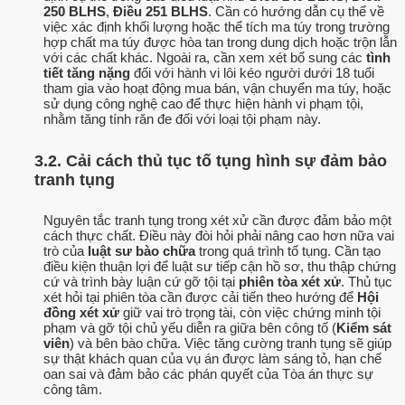
250 BLHS
,
Điều 251 BLHS
. Cần có hướng dẫn cụ thể về
việc xác định khối lượng hoặc thể tích ma túy trong trường
hợp chất ma túy được hòa tan trong dung dịch hoặc trộn lẫn
với các chất khác. Ngoài ra, cần xem xét bổ sung các
tình
tiết tăng nặng
đối với hành vi lôi kéo người dưới 18 tuổi
tham gia vào hoạt động mua bán, vận chuyển ma túy, hoặc
sử dụng công nghệ cao để thực hiện hành vi phạm tội,
nhằm tăng tính răn đe đối với loại tội phạm này.
3.2. Cải cách thủ tục tố tụng hình sự đảm bảo
tranh tụng
Nguyên tắc tranh tụng trong xét xử cần được đảm bảo một
cách thực chất. Điều này đòi hỏi phải nâng cao hơn nữa vai
trò của
luật sư bào chữa
trong quá trình tố tụng. Cần tạo
điều kiện thuận lợi để luật sư tiếp cận hồ sơ, thu thập chứng
cứ và trình bày luận cứ gỡ tội tại
phiên tòa xét xử
. Thủ tục
xét hỏi tại phiên tòa cần được cải tiến theo hướng để
Hội
đồng xét xử
giữ vai trò trọng tài, còn việc chứng minh tội
phạm và gỡ tội chủ yếu diễn ra giữa bên công tố (
Kiểm sát
viên
) và bên bào chữa. Việc tăng cường tranh tụng sẽ giúp
sự thật khách quan của vụ án được làm sáng tỏ, hạn chế
oan sai và đảm bảo các phán quyết của Tòa án thực sự
công tâm.