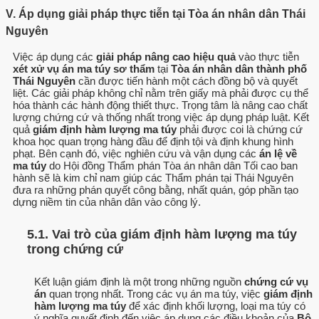
V. Áp dụng giải pháp thực tiễn tại Tòa án nhân dân Thái
Nguyên
Việc áp dụng các
giải pháp nâng cao hiệu quả
vào thực tiễn
xét xử vụ án ma túy sơ thẩm
tại
Tòa án nhân dân thành phố
Thái Nguyên
cần được tiến hành một cách đồng bộ và quyết
liệt. Các giải pháp không chỉ nằm trên giấy mà phải được cụ thể
hóa thành các hành động thiết thực. Trọng tâm là nâng cao chất
lượng chứng cứ và thống nhất trong việc áp dụng pháp luật. Kết
quả
giám định hàm lượng ma túy
phải được coi là chứng cứ
khoa học quan trọng hàng đầu để định tội và định khung hình
phạt. Bên cạnh đó, việc nghiên cứu và vận dụng các
án lệ về
ma túy
do Hội đồng Thẩm phán Tòa án nhân dân Tối cao ban
hành sẽ là kim chỉ nam giúp các Thẩm phán tại Thái Nguyên
đưa ra những phán quyết công bằng, nhất quán, góp phần tạo
dựng niềm tin của nhân dân vào công lý.
5.1. Vai trò của giám định hàm lượng ma túy
trong chứng cứ
Kết luận giám định là một trong những nguồn
chứng cứ vụ
án
quan trọng nhất. Trong các vụ án ma túy, việc
giám định
hàm lượng ma túy
để xác định khối lượng, loại ma túy có
ý nghĩa quyết định đến việc áp dụng các điều khoản của
Bộ