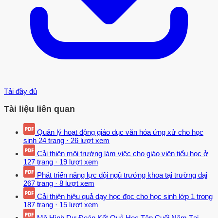
Tải đầy đủ
Tài liệu liên quan
Quản lý hoạt động giáo dục văn hóa ứng xử cho học
sinh
24 trang
·
26 lượt xem
Cải thiện môi trường làm việc cho giáo viên tiểu học ở
127 trang
·
19 lượt xem
Phát triển năng lực đội ngũ trưởng khoa tại trường đại
267 trang
·
8 lượt xem
Cải thiện hiệu quả dạy học đọc cho học sinh lớp 1 trong
187 trang
·
15 lượt xem
Mô Hình Dự Đoán Kết Quả Học Tập Cuối Năm Tại