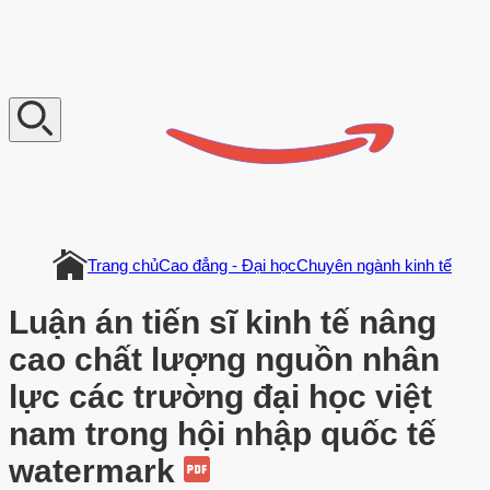
V
n
D
o
c
u
m
e
n
t
Trang chủ
Cao đẳng - Đại học
Chuyên ngành kinh tế
Luận án tiến sĩ kinh tế nâng
cao chất lượng nguồn nhân
lực các trường đại học việt
nam trong hội nhập quốc tế
watermark