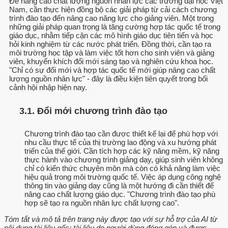
Để nâng cao chất lượng nguồn nhân lực các trường đại học Việt
Nam, cần thực hiện đồng bộ các giải pháp từ cải cách chương
trình đào tạo đến nâng cao năng lực cho giảng viên. Một trong
những giải pháp quan trọng là tăng cường hợp tác quốc tế trong
giáo dục, nhằm tiếp cận các mô hình giáo dục tiên tiến và học
hỏi kinh nghiệm từ các nước phát triển. Đồng thời, cần tạo ra
môi trường học tập và làm việc tốt hơn cho sinh viên và giảng
viên, khuyến khích đổi mới sáng tạo và nghiên cứu khoa học.
"Chỉ có sự đổi mới và hợp tác quốc tế mới giúp nâng cao chất
lượng nguồn nhân lực" - đây là điều kiện tiên quyết trong bối
cảnh hội nhập hiện nay.
3.1. Đổi mới chương trình đào tạo
Chương trình đào tạo cần được thiết kế lại để phù hợp với
nhu cầu thực tế của thị trường lao động và xu hướng phát
triển của thế giới. Cần tích hợp các kỹ năng mềm, kỹ năng
thực hành vào chương trình giảng dạy, giúp sinh viên không
chỉ có kiến thức chuyên môn mà còn có khả năng làm việc
hiệu quả trong môi trường quốc tế. Việc áp dụng công nghệ
thông tin vào giảng dạy cũng là một hướng đi cần thiết để
nâng cao chất lượng giáo dục. "Chương trình đào tạo phù
hợp sẽ tạo ra nguồn nhân lực chất lượng cao".
Tóm tắt và mô tả trên trang này được tạo với sự hỗ trợ của AI từ
nội dung tài liệu gốc; tài liệu do người dùng đóng góp và được