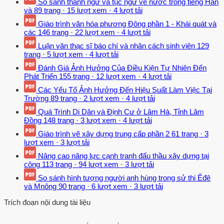
So sánh thành ngữ và tục ngữ về nước trong tiếng Hán
và
89 trang
·
15 lượt xem
·
4 lượt tải
Giáo trình văn hóa phương Đông phần 1 - Khái quát và
các
146 trang
·
22 lượt xem
·
4 lượt tải
Luận văn thạc sĩ báo chí và nhân cách sinh viên
129
trang
·
5 lượt xem
·
4 lượt tải
Đánh Giá Ảnh Hưởng Của Điều Kiện Tự Nhiên Đến
Phát Triển
155 trang
·
12 lượt xem
·
4 lượt tải
Các Yếu Tố Ảnh Hưởng Đến Hiệu Suất Làm Việc Tại
Trường
89 trang
·
2 lượt xem
·
4 lượt tải
Quá Trình Di Dân và Định Cư ở Lâm Hà, Tỉnh Lâm
Đồng
148 trang
·
3 lượt xem
·
4 lượt tải
Giáo trình vẽ xây dựng trung cấp phần 2
61 trang
·
3
lượt xem
·
3 lượt tải
Nâng cao năng lực cạnh tranh đấu thầu xây dựng tại
công
113 trang
·
94 lượt xem
·
3 lượt tải
So sánh hình tượng người anh hùng trong sử thi Êđê
và Mnông
90 trang
·
6 lượt xem
·
3 lượt tải
Trích đoạn nội dung tài liệu