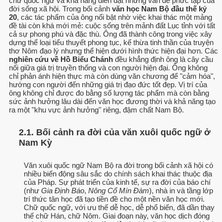
chữ quốc ngữ và khả năng diễn đạt những vấn đề phức tạp của
đời sống xã hội. Trong bối cảnh
văn học Nam Bộ đầu thế kỷ
20
, các tác phẩm của ông nổi bật nhờ việc khai thác một mảng
đề tài còn khá mới mẻ: cuộc sống trên mảnh đất Lục tỉnh với tất
cả sự phong phú và đặc thù. Ông đã thành công trong việc xây
dựng thể loại tiểu thuyết phong tục, kế thừa tinh thần của truyện
thơ Nôm đạo lý nhưng thể hiện dưới hình thức hiện đại hơn. Các
nghiên cứu về Hồ Biểu Chánh
đều khẳng định ông là cây cầu
nối giữa giá trị truyền thống và con người hiện đại. Ông không
chỉ phản ánh hiện thực mà còn dùng văn chương để "cảm hóa",
hướng con người đến những giá trị đạo đức tốt đẹp. Vị trí của
ông không chỉ được đo bằng số lượng tác phẩm mà còn bằng
sức ảnh hưởng lâu dài đến văn học đương thời và khả năng tạo
ra một "khu vực ảnh hưởng" riêng, đậm chất Nam Bộ.
2.1. Bối cảnh ra đời của văn xuôi quốc ngữ ở
Nam Kỳ
Văn xuôi quốc ngữ Nam Bộ ra đời trong bối cảnh xã hội có
nhiều biến động sâu sắc do chính sách khai thác thuộc địa
của Pháp. Sự phát triển của kinh tế, sự ra đời của báo chí
(như
Gia Định Báo
,
Nông Cổ Mín Đàm
), nhà in và tầng lớp
trí thức tân học đã tạo tiền đề cho một nền văn học mới.
Chữ quốc ngữ, với ưu thế dễ học, dễ phổ biến, đã dần thay
thế chữ Hán, chữ Nôm. Giai đoạn này, văn học dịch đóng