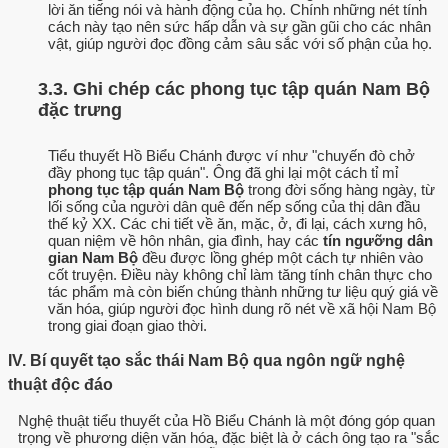
lời ăn tiếng nói và hành động của họ. Chính những nét tính
cách này tạo nên sức hấp dẫn và sự gần gũi cho các nhân
vật, giúp người đọc đồng cảm sâu sắc với số phận của họ.
3.3. Ghi chép các phong tục tập quán Nam Bộ
đặc trưng
Tiểu thuyết Hồ Biểu Chánh được ví như "chuyến đò chở
đầy phong tục tập quán". Ông đã ghi lại một cách tỉ mỉ
phong tục tập quán Nam Bộ
trong đời sống hàng ngày, từ
lối sống của người dân quê đến nếp sống của thị dân đầu
thế kỷ XX. Các chi tiết về ăn, mặc, ở, đi lại, cách xưng hô,
quan niệm về hôn nhân, gia đình, hay các
tín ngưỡng dân
gian Nam Bộ
đều được lồng ghép một cách tự nhiên vào
cốt truyện. Điều này không chỉ làm tăng tính chân thực cho
tác phẩm mà còn biến chúng thành những tư liệu quý giá về
văn hóa, giúp người đọc hình dung rõ nét về xã hội Nam Bộ
trong giai đoạn giao thời.
IV. Bí quyết tạo sắc thái Nam Bộ qua ngôn ngữ nghệ
thuật độc đáo
Nghệ thuật tiểu thuyết của Hồ Biểu Chánh là một đóng góp quan
trọng về phương diện văn hóa, đặc biệt là ở cách ông tạo ra "sắc