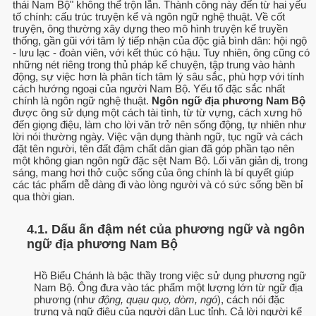
thái Nam Bộ" không thể trộn lẫn. Thành công này đến từ hai yếu
tố chính: cấu trúc truyện kể và ngôn ngữ nghệ thuật. Về cốt
truyện, ông thường xây dựng theo mô hình truyện kể truyền
thống, gần gũi với tâm lý tiếp nhận của độc giả bình dân: hội ngộ
- lưu lạc - đoàn viên, với kết thúc có hậu. Tuy nhiên, ông cũng có
những nét riêng trong thủ pháp kể chuyện, tập trung vào hành
động, sự việc hơn là phân tích tâm lý sâu sắc, phù hợp với tính
cách hướng ngoại của người Nam Bộ. Yếu tố đặc sắc nhất
chính là ngôn ngữ nghệ thuật.
Ngôn ngữ địa phương Nam Bộ
được ông sử dụng một cách tài tình, từ từ vựng, cách xưng hô
đến giọng điệu, làm cho lời văn trở nên sống động, tự nhiên như
lời nói thường ngày. Việc vận dụng thành ngữ, tục ngữ và cách
đặt tên người, tên đất đậm chất dân gian đã góp phần tạo nên
một không gian ngôn ngữ đặc sệt Nam Bộ. Lối văn giản dị, trong
sáng, mang hơi thở cuộc sống của ông chính là bí quyết giúp
các tác phẩm dễ dàng đi vào lòng người và có sức sống bền bỉ
qua thời gian.
4.1. Dấu ấn đậm nét của phương ngữ và ngôn
ngữ địa phương Nam Bộ
Hồ Biểu Chánh là bậc thầy trong việc sử dụng phương ngữ
Nam Bộ. Ông đưa vào tác phẩm một lượng lớn từ ngữ địa
phương (như
động, quạu quọ, dòm, ngó
), cách nói đặc
trưng và ngữ điệu của người dân Lục tỉnh. Cả lời người kể