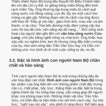
Thiên nhiên Nam Bộ trong tiểu thuyết Hồ Biểu Chánh hiện
lên với địa chỉ cụ thể, từ giồng trảng miền Đông đến kinh
rạch miền Tây. Ông thường tập trung miêu tả cảnh quê
sông nước với đồng ruộng, con đò, lũy tre một cách thơ
mộng và gần gũi. Những đoạn văn tả cảnh của ông được
viết theo lối "thấy gì nói nấy", giàu hình ảnh, màu sắc và âm
thanh, ví dụ như:
"Hai bên đường mấy đám ruộng cấy lúa
sớm thì lúa đã chín, nên nắng dọi đỏ vàng..."
. Đời sống sinh
hoạt của người dân gắn liền với
văn hóa sông nước Cửu
Long
, chủ yếu bằng nghề nông và chài lưới. Ông khắc họa
sâu sắc sự nghèo khó, lam lũ nhưng cũng đầy kiên cường
của họ, như anh nông dân Trần Văn Sửu hay chị Dần với
những ước mơ bình dị về một cuộc sống tự do, no đủ.
3.2. Đặc tả hình ảnh con người Nam Bộ chân
chất và hào sảng
Tính cách người dân Nam Bộ là một trong những dấu ấn
văn hóa đậm nét nhất.
Hình ảnh con người Nam Bộ
trong
tác phẩm của ông hiện lên với những phẩm chất đặc trưng:
cần cù, chất phác, bộc trực, thẳng thắn và đặc biệt là trọng
nghĩa khinh tài. Họ sống hào sảng, sẵn sàng giúp đỡ người
khác mà không toan tính. Những nhân vật như Trần Văn
Sửu, chị Dần đều là hiện thân cho nét tính cách này. Sự bộc
trực, "nghĩ sao nói vậy", yêu ghét rõ ràng được thể hiện qua