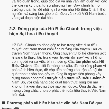
vai trò quan trọng, giúp độc giả và nhà văn làm quen với các
thể loại và kỹ thuật tự sự phương Tây. Đây chính là môi
trường thuận lợi để những nhà văn như Hồ Biểu Chánh thử
nghiệm và sáng tạo, góp phần đưa văn xuôi Việt Nam bước
vào giai đoạn hiện đại hóa.
2.2. Đóng góp của Hồ Biểu Chánh trong việc
hiện đại hóa tiểu thuyết
Hồ Biểu Chánh có đóng góp to lớn trong việc đưa tiểu
thuyết Việt Nam thoát khỏi ảnh hưởng của truyện Tàu và
truyện Nôm truyền thống. Ông chuyển từ lối kể chuyện ước
lệ sang tả thực, tập trung vào "truyện đời nay" với những
con người và sự việc bình thường. Các
tác phẩm của Hồ
Biểu Chánh
, đặc biệt là mảng hư cấu, đã mở rộng phạm vi
phản ánh hiện thực, đề cập đến những xáo trộn xã hội do
quá trình tư sản hóa gây ra. Ông là người tiên phong xây
dựng thành công
tiểu thuyết hiện thực Hồ Biểu Chánh
ở
Nam Bộ, với khả năng bao quát hiện thực rộng lớn mà
không nhà văn đương thời nào làm được. Ông đã đặt nền
móng vững chắc cho sự phát triển của tiểu thuyết Việt Nam
hiện đại.
III. Phương pháp tái hiện bản sắc văn hóa Nam Bộ qua
trang viết