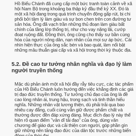
Hồ Biểu Chánh đã cung cấp một bức tranh toàn cảnh về xã
hội Nam Bộ trong khoảng ba thập kỷ đầu thế kỷ XX. Đó là
một xã hội đang trong quá trình chuyển động gấp rút, bị chi
phối bởi tâm lý làm giàu và sự bon chen trên con đường tư
sản hóa. Ông đã vạch trần những thủ đoạn làm giàu bất
chính của tầng lớp thống trị, như cho vay nặng lãi, cướp
đoạt ruộng đất. Đồng thời, ông cũng cho thấy sự bần cùng
hóa của người nông dân, nạn nhân của mọi sự áp bức. Cái
nhìn hiện thực của ông sắc bén và bao quát, làm nổi bật
những mâu thuẫn giai cấp và xã hội trong thời kỳ thuộc địa.
5.2. Đề cao tư tưởng nhân nghĩa và đạo lý làm
người truyền thống
Mặc dù phản ánh một xã hội đầy rẫy tiêu cực, các tác phẩm
của Hồ Biểu Chánh luôn hướng đến việc khẳng định các giá
trị đạo đức truyền thống. Tư tưởng chủ đạo của ông là đề
cao lòng nhân ái, trung hậu, trong sạch và tinh thần hiếu
nghĩa. Những nhân vật lương thiện, dù phải trải qua bao
nhiêu cay đắng, cuối cùng vẫn giữ được phẩm chất và
thường được đền đáp xứng đáng. Mục đích đạo lý này thể
hiện rõ quan điểm "văn dĩ tải đạo" của ông, dùng văn
chương để giáo dục và cải thiện con người, góp phần gìn
giữ những nền tảng đạo đức của dân tộc trước những biến
động của thời đại.