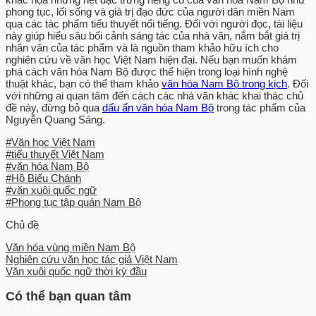
kiện mang ý nghĩa rất quan trọng trong cuộc đời trứ tác của ông.
phong tục, lối sống và giá trị đạo đức của người dân miền Nam
qua các tác phẩm tiểu thuyết nổi tiếng. Đối với người đọc, tài liệu
Năm 1918, Hồ Biểu Chánh về làm việc tại Gia Định.
này giúp hiểu sâu bối cảnh sáng tác của nhà văn, nắm bắt giá trị
nhân văn của tác phẩm và là nguồn tham khảo hữu ích cho
Hai năm sau đó, ông làm việc tại văn phòng Thống đốc Nam kỳ.
nghiên cứu về văn học Việt Nam hiện đại. Nếu bạn muốn khám
Năm 1921, ông thi đậu Tri huyện. Sáu năm sau, ông được thing Tri
phá cách văn hóa Nam Bộ được thể hiện trong loại hình nghệ
phủ, nhậm chức chủ quận Càng, Long (Vĩnh Bình), Năm 1932, ông
thuật khác, bạn có thể tham khảo
văn hóa Nam Bộ trong kịch
. Đối
với những ai quan tâm đến cách các nhà văn khác khai thác chủ
làm chủ quận Ô Môn (Cần Thơ). Năm 1934, do bắt đồng ý kiến với
đề này, đừng bỏ qua
dấu ấn văn hóa Nam Bộ
trong tác phẩm của
viên chủ tỉnh nên ông đổi đi quận Phụng Hiệp.
Nguyễn Quang Sáng.
Năm 1935, ông đổi về Sài Gòn đến năm 1936, được thăng Đốc Phủ
#Văn học Việt Nam
#tiểu thuyết Việt Nam
Sứ. Nam 1937, ông xin được về hưu trí tuy nhiên chính phủ Pháp
#văn hóa Nam Bộ
viện cớ không có người thay thể nên tiếp tục bổ nhiệm ông cho đến
#Hồ Biểu Chánh
cuối tháng 6 năm 1941. Tháng 8 năm 1941, Hồ Biểu Chánh lại
#văn xuôi quốc ngữ
được cử làm Nghị viên Hội đồng Liên bang Đông Dương, sau đó ít
#Phong tục tập quán Nam Bộ
ngày, ông dược cử làm Nghị viên Hội đồng thành phố Sài Gòn kiêm
Chủ đề
chức phó Đốc lý. Từ năm 1942 đến năm 1944, ông là Nghị viên Hội
Văn hóa vùng miền Nam Bộ
đồng quản trị Sải Gòn - Chợ Lớn đồng thời giữ cương vị giám đốc
Nghiên cứu văn học tác giả Việt Nam
tờ báo Nam Kỳ (uẩn báo.
Văn xuôi quốc ngữ thời kỳ đầu
Tờ báo thực hiện được 85 số thì bị đình bản. 'Cũng trong những
Có thể bạn quan tâm
năm này, ông cho khôi phục lại Đại Việt xp chí dưới hình thức bộ