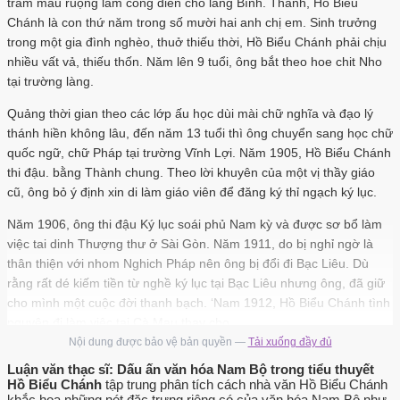
trăm mẫu ruộng làm công điền cho làng Bình. Thành, Hồ Biểu
Chánh là con thứ năm trong số mười hai anh chị em. Sinh trưởng
trong một gia đình nghèo, thuở thiếu thời, Hồ Biểu Chánh phải chịu
nhiều vất vả, thiếu thốn. Năm lên 9 tuổi, ông bắt theo hoe chit Nho
tại trường làng.
Quảng thời gian theo các lớp ấu học dùi mài chữ nghĩa và đạo lý
thánh hiền không lâu, đến năm 13 tuổi thì ông chuyển sang học chữ
quốc ngữ, chữ Pháp tại trường Vĩnh Lợi. Năm 1905, Hồ Biểu Chánh
thi đậu. bằng Thành chung. Theo lời khuyên của một vị thầy giáo
cũ, ông bỏ ý định xin di làm giáo viên để đăng ký thỉ ngạch ký lục.
Năm 1906, ông thi đậu Ký lục soái phủ Nam kỳ và được sơ bổ làm
việc tai dinh Thượng thư ở Sài Gòn. Năm 1911, do bị nghỉ ngờ là
thân thiện với nhom Nghich Pháp nên ông bị đổi đi Bạc Liêu. Dù
rằng rất dé kiếm tiền từ nghề ký lục tại Bạc Liêu nhưng ông, đã giữ
cho mình một cuộc đời thanh bạch. ‘Nam 1912, Hồ Biểu Chánh tình
nguyện đi làm việc tại Cà Mau thay cho.
Nội dung được bảo vệ bản quyền —
Tải xuống đầy đủ
một đồng liêu có con nhỏ, làm việc tại đây được § tháng thì lại đổi đi
Luận văn thạc sĩ: Dấu ấn văn hóa Nam Bộ trong tiểu thuyết
Long. Trong khoảng thời gian này, ông đã cùng bạn bè trong hội
Hồ Biểu Chánh
tập trung phân tích cách nhà văn Hồ Biểu Chánh
Khuyến học Long Xuyên thành lập Đại Việt tap chi. Đây là một sự
khắc họa những nét đặc trưng riêng có của văn hóa Nam Bộ như