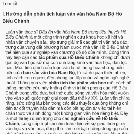
Tóm tắt
I. Hướng dẫn phân tích luận văn văn hóa Nam Bộ Hồ
Biểu Chánh
Luận văn thạc sĩ
Dấu ấn văn hóa Nam Bộ trong tiểu thuyết Hồ
Biểu Chánh
là một công trình nghiên cứu khoa học xã hội và
nhân văn chuyên sâu, tập trung giải mã các giá trị văn hóa đặc
trưng của vùng đất phương Nam được nhà văn Hồ Biểu Chánh
thể hiện qua sự nghiệp văn chương đồ sộ của mình. Công trình
này tiếp cận các
tác phẩm của Hồ Biểu Chánh
không chỉ dưới
góc độ văn học sử mà còn qua lăng kính văn hóa học, dân tộc
học. Mục tiêu chính của luận văn là hệ thống hóa những biểu
hiện của
bản sắc văn hóa Nam Bộ
, từ cảnh quan thiên nhiên,
tính cách con người, đến phong tục tập quán và ngôn ngữ nghệ
thuật. Thông qua việc
phân tích tác phẩm văn học
một cách hệ
thống, nghiên cứu này khẳng định vị trí tiên phong của Hồ Biểu
Chánh trong việc đưa hơi thở cuộc sống và văn hóa miệt vườn
vào văn xuôi quốc ngữ giai đoạn đầu thế kỷ XX. Luận văn chỉ ra
rằng, sức sống lâu bền trong các tiểu thuyết của ông không chỉ
đến từ cốt truyện hấp dẫn mà còn bắt nguồn từ việc tái hiện
chân thực và sinh động một không gian văn hóa riêng biệt. Đây
là một tài liệu quan trọng cho các
nghiên cứu về Hồ Biểu
Chánh
, cung cấp một cái nhìn toàn diện về sự giao thoa giữa
văn học và văn hóa, đồng thời làm nổi bật những đóng góp của
nhà văn trong việc lưu giữ và phổ biến di sản văn hóa Nam Bộ.