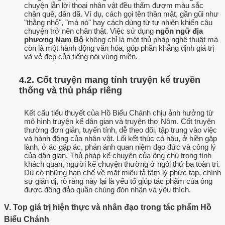
chuyện lẫn lời thoại nhân vật đều thấm đượm màu sắc
chân quê, dân dã. Ví dụ, cách gọi tên thân mật, gần gũi như
"thằng nhỏ", "má nó" hay cách dùng từ tự nhiên khiến câu
chuyện trở nên chân thật. Việc sử dụng
ngôn ngữ địa
phương Nam Bộ
không chỉ là một thủ pháp nghệ thuật mà
còn là một hành động văn hóa, góp phần khẳng định giá trị
và vẻ đẹp của tiếng nói vùng miền.
4.2. Cốt truyện mang tính truyện kể truyền
thống và thủ pháp riêng
Kết cấu tiểu thuyết của Hồ Biểu Chánh chịu ảnh hưởng từ
mô hình truyện kể dân gian và truyện thơ Nôm. Cốt truyện
thường đơn giản, tuyến tính, dễ theo dõi, tập trung vào việc
và hành động của nhân vật. Lối kết thúc có hậu, ở hiền gặp
lành, ở ác gặp ác, phản ánh quan niệm đạo đức và công lý
của dân gian. Thủ pháp kể chuyện của ông chú trọng tính
khách quan, người kể chuyện thường ở ngôi thứ ba toàn tri.
Dù có những hạn chế về mặt miêu tả tâm lý phức tạp, chính
sự giản dị, rõ ràng này lại là yếu tố giúp tác phẩm của ông
được đông đảo quần chúng đón nhận và yêu thích.
V. Top giá trị hiện thực và nhân đạo trong tác phẩm Hồ
Biểu Chánh