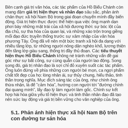
Bên cạnh giá trị văn hóa, các tác phẩm của Hồ Biểu Chánh còn
mang đậm
giá trị hiện thực và nhân đạo
sâu sắc, phản ánh
chân thực xã hội Nam Bộ trong giai đoạn chuyển mình đầy biến
động. Giá trị hiện thực được thể hiện qua việc ông mạnh dạn
phơi bày những mặt trái của xã hội đương thời: sự bóc lột của
địa chủ, sự tha hóa của quan lại, và những xáo trộn trong giềng
mối đạo đức truyền thống trước sự xâm nhập của văn hóa
phương Tây. Ông đã vẽ nên một bức tranh xã hội đa dạng với
nhiều tầng lớp, từ những người nông dân nghèo khổ, lương thiện
đến tầng lớp giàu sang, thống trị đầy thủ đoạn. Các
tiểu thuyết
hiện thực Hồ Biểu Chánh
không né tránh những vấn đề gai
góc như sự bất công, sự cùng quẫn của người lao động. Song
song đó, giá trị nhân đạo là sợi chỉ đỏ xuyên suốt các tác phẩm.
Ông luôn đứng về phía những con người bé mọn, ca ngợi phẩm
chất tốt đẹp của họ: lòng nhân ái, sự thủy chung, hiếu thảo, tinh
thần trọng nghĩa. Mục đích sáng tác của ông, như chính ông
thừa nhận, là để "cảm hóa", hướng con người tới "đường chính
đại quang minh", lấy đạo lý làm người làm gốc. Chính sự kết
hợp hài hòa giữa yếu tố hiện thực và tinh thần nhân đạo đã tạo
nên sức lay động và giá trị bền vững cho văn nghiệp của ông.
5.1. Phản ánh hiện thực xã hội Nam Bộ trên
con đường tư sản hóa