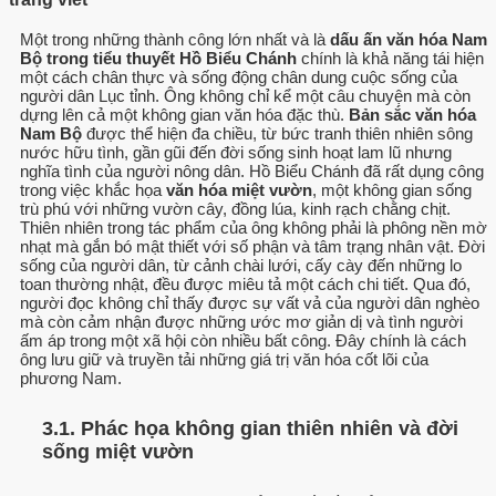
Một trong những thành công lớn nhất và là
dấu ấn văn hóa Nam
Bộ trong tiểu thuyết Hồ Biểu Chánh
chính là khả năng tái hiện
một cách chân thực và sống động chân dung cuộc sống của
người dân Lục tỉnh. Ông không chỉ kể một câu chuyện mà còn
dựng lên cả một không gian văn hóa đặc thù.
Bản sắc văn hóa
Nam Bộ
được thể hiện đa chiều, từ bức tranh thiên nhiên sông
nước hữu tình, gần gũi đến đời sống sinh hoạt lam lũ nhưng
nghĩa tình của người nông dân. Hồ Biểu Chánh đã rất dụng công
trong việc khắc họa
văn hóa miệt vườn
, một không gian sống
trù phú với những vườn cây, đồng lúa, kinh rạch chằng chịt.
Thiên nhiên trong tác phẩm của ông không phải là phông nền mờ
nhạt mà gắn bó mật thiết với số phận và tâm trạng nhân vật. Đời
sống của người dân, từ cảnh chài lưới, cấy cày đến những lo
toan thường nhật, đều được miêu tả một cách chi tiết. Qua đó,
người đọc không chỉ thấy được sự vất vả của người dân nghèo
mà còn cảm nhận được những ước mơ giản dị và tình người
ấm áp trong một xã hội còn nhiều bất công. Đây chính là cách
ông lưu giữ và truyền tải những giá trị văn hóa cốt lõi của
phương Nam.
3.1. Phác họa không gian thiên nhiên và đời
sống miệt vườn