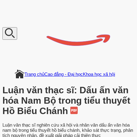
V
n
D
o
c
u
m
e
n
t
Trang chủ
Cao đẳng - Đại học
Khoa học xã hội
Luận văn thạc sĩ: Dấu ấn văn
hóa Nam Bộ trong tiểu thuyết
Hồ Biểu Chánh
Luận văn thạc sĩ nghiên cứu xã hội và nhân văn dấu ấn văn hóa
nam bộ trong tiểu thuyết hồ biểu chánh, khảo sát thực trạng, phân
tích nguyên nhân, đề xuất giải pháp cải thiện thực