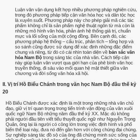
Luận văn vận dụng kết hợp nhiều phương pháp nghiên cứu,
trong đó phương pháp tiếp cận văn hóa học và dân tộc học
là xuyên suốt. Phương pháp này cho phép giải mã các tác
phẩm không chỉ là sản phẩm nghệ thuật ngôn từ mà còn là
những mô hình văn hóa, phản ánh hệ thống giá trị, chuẩn
mực và lối sống của một cộng đồng. Bên cạnh đó, các
phương pháp hệ thống – cấu trúc, phân tích – tổng hợp và
so sánh cũng được sử dụng để xác định những đặc điểm
chung và riêng, từ đó có cái nhìn toàn diện về
bản sắc văn
hóa Nam Bộ
trong sáng tác của nhà văn. Cách tiếp cận
này giúp luận văn vượt qua giới hạn của phê bình văn học
truyền thống, đi sâu vào mối quan hệ mật thiết giữa văn
chương và đời sống văn hóa xã hội.
II. Vị trí Hồ Biểu Chánh trong văn học Nam Bộ đầu thế kỷ
20
Hồ Biểu Chánh được xác định là một trong những nhà văn chủ
đạo, giữ vị trí quan trọng trong tiến trình vận động của văn xuôi
quốc ngữ Nam Bộ những năm đầu thế kỷ XX. Mặc dù không
phải người đầu tiên viết tiểu thuyết quốc ngữ như Nguyễn Trọng
Quản, ông lại là người có công lớn trong việc định hình và phổ
biến thể loại này, đưa nó đến gần hơn với công chúng đại chúng.
Sự nghiệp sáng tác đồ sộ của ông đã chứng minh sức sống của