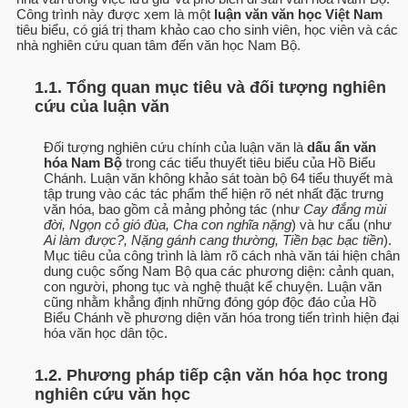
Công trình này được xem là một
luận văn văn học Việt Nam
tiêu biểu, có giá trị tham khảo cao cho sinh viên, học viên và các
nhà nghiên cứu quan tâm đến văn học Nam Bộ.
1.1. Tổng quan mục tiêu và đối tượng nghiên
cứu của luận văn
Đối tượng nghiên cứu chính của luận văn là
dấu ấn văn
hóa Nam Bộ
trong các tiểu thuyết tiêu biểu của Hồ Biểu
Chánh. Luận văn không khảo sát toàn bộ 64 tiểu thuyết mà
tập trung vào các tác phẩm thể hiện rõ nét nhất đặc trưng
văn hóa, bao gồm cả mảng phỏng tác (như
Cay đắng mùi
đời, Ngọn cỏ gió đùa, Cha con nghĩa nặng
) và hư cấu (như
Ai làm được?, Nặng gánh cang thường, Tiền bạc bạc tiền
).
Mục tiêu của công trình là làm rõ cách nhà văn tái hiện chân
dung cuộc sống Nam Bộ qua các phương diện: cảnh quan,
con người, phong tục và nghệ thuật kể chuyện. Luận văn
cũng nhằm khẳng định những đóng góp độc đáo của Hồ
Biểu Chánh về phương diện văn hóa trong tiến trình hiện đại
hóa văn học dân tộc.
1.2. Phương pháp tiếp cận văn hóa học trong
nghiên cứu văn học