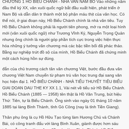
CHƯƠNG 1 HO BIEU CHÁNH - NHÀ VAN NAM BO Vào những năm
đầu thế kỷ XX, văn xuôi quốc ngữ bắt đầu xuất hiện, phát triển ở
Nam Bộ và dẫn dân tr thành một bộ phận máu thịt của văn học. Có
thể nói, ở giai đoạn này, Hồ Biểu Chánh chính là nhà văn tiêu. Tuy
Hồ Biểu Chánh không phải là người tiên phong, mở ra một loại hình
mới (văn xuôi quốc ngữ) như Trương Vĩnh Ký, Nguyễn Trọng Quản
nhưng ông chính là người góp phần tích cực trong việc hiện thực
hóa những ý tưởng văn chương mà các bậc tiền bối đã phác thảo.
Bằng sự nghiệp trứt đồ sộ của mình, Hồ Biểu Chánh đã chứng minh
một cách hùng hồn sự đúng.
đắn của chủ trương cách tân văn chương Việt, bước đầu đưa văn
chương Việt Nam chuyển từ phạm trù văn học trung đại sang văn
học hiện đại 1. HỖ BIÊU CHÁNH - NHÀ TIỂU THUYẾT TIÊU BIỂU
GIAI DOAN DAU THE KY XX 1.1, Vài nét về tiểu sử Hồ Biểu Chánh.
Hồ Biểu Chánh (1885 — 1958) tên thật là Hồ Văn Trung, bút hiệu
Thứ: Tiên, tự là Biểu Chánh. Ông sinh vào ngày 01 tháng 10 năm
1885 tại làng Bình Thành, tỉnh Gò Công (nay là tỉnh Tiền Giang).
Thân phụ ông là cụ Hồ Hữu Tạo từng làm Hương Chủ và Chánh
Bái, có công tranh đấu với làng Bình Xuân, giành được hơn sáu