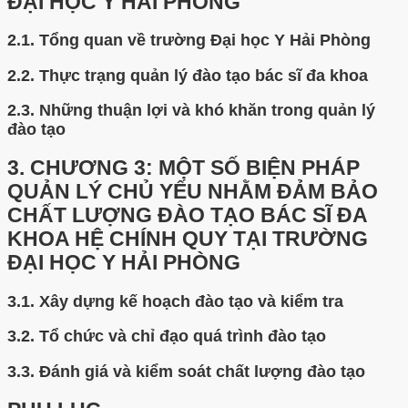
ĐẠI HỌC Y HẢI PHÒNG
2.1.
Tổng quan về trường Đại học Y Hải Phòng
2.2.
Thực trạng quản lý đào tạo bác sĩ đa khoa
2.3.
Những thuận lợi và khó khăn trong quản lý
đào tạo
3.
CHƯƠNG 3: MỘT SỐ BIỆN PHÁP
QUẢN LÝ CHỦ YẾU NHẰM ĐẢM BẢO
CHẤT LƯỢNG ĐÀO TẠO BÁC SĨ ĐA
KHOA HỆ CHÍNH QUY TẠI TRƯỜNG
ĐẠI HỌC Y HẢI PHÒNG
3.1.
Xây dựng kế hoạch đào tạo và kiểm tra
3.2.
Tổ chức và chỉ đạo quá trình đào tạo
3.3.
Đánh giá và kiểm soát chất lượng đào tạo