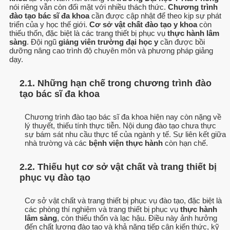
nói riêng vẫn còn đối mặt với nhiều thách thức.
Chương trình
đào tạo bác sĩ đa khoa
cần được cập nhật để theo kịp sự phát
triển của y học thế giới.
Cơ sở vật chất đào tạo y khoa
còn
thiếu thốn, đặc biệt là các trang thiết bị phục vụ
thực hành lâm
sàng
. Đội ngũ
giảng viên trường đại học y
cần được bồi
dưỡng nâng cao trình độ chuyên môn và phương pháp giảng
dạy.
2.1. Những hạn chế trong chương trình đào
tạo bác sĩ đa khoa
Chương trình đào tạo bác sĩ đa khoa hiện nay còn nặng về
lý thuyết, thiếu tính thực tiễn. Nội dung đào tạo chưa thực
sự bám sát nhu cầu thực tế của ngành y tế. Sự liên kết giữa
nhà trường và các
bệnh viện thực hành
còn hạn chế.
2.2. Thiếu hụt cơ sở vật chất và trang thiết bị
phục vụ đào tạo
Cơ sở vật chất và trang thiết bị phục vụ đào tạo, đặc biệt là
các phòng thí nghiệm và trang thiết bị phục vụ
thực hành
lâm sàng
, còn thiếu thốn và lạc hậu. Điều này ảnh hưởng
đến chất lượng đào tạo và khả năng tiếp cận kiến thức, kỹ