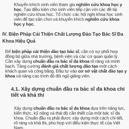
Khuyến khích sinh viên tham gia
nghiên cứu khoa học y
học
. Tạo điều kiện cho sinh viên tiếp cận với các đề tài
nghiên cứu khoa học. Tổ chức các hội nghị khoa học sinh
viên để tạo sân chơi và khuyến khích
nghiên cứu khoa
học y học
.
IV. Biện Pháp Cải Thiện Chất Lượng Đào Tạo Bác Sĩ Đa
Khoa Hiệu Quả
Để
biện pháp cải thiện đào tạo bác sĩ
, cần có sự phối hợp
đồng bộ giữa nhà trường, bệnh viện và các cơ quan quản lý.
Cần xây dựng
chuẩn đầu ra bác sĩ đa khoa
rõ ràng và minh
bạch. Tăng cường
đánh giá chất lượng đào tạo
một cách
khách quan và công bằng. Đầu tư vào
cơ sở vật chất đào tạo y
khoa
và nâng cao trình độ đội ngũ giảng viên.
4.1. Xây dựng chuẩn đầu ra bác sĩ đa khoa chi
tiết và khả thi
Xây dựng
chuẩn đầu ra bác sĩ đa khoa
dựa trên năng lực,
kiến thức, kỹ năng và thái độ cần thiết của một bác sĩ đa
khoa. Chuẩn đầu ra phải được xây dựng một cách chi tiết,
rõ ràng và khả thi, phù hợp với điều kiện thực tế của Việt
Nam.