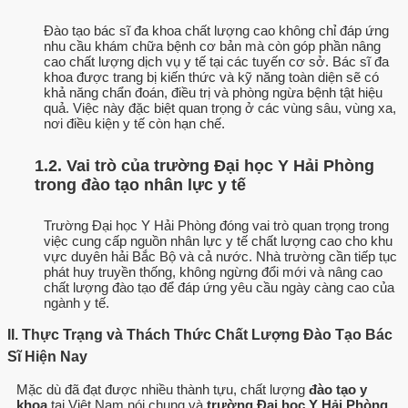
Đào tạo bác sĩ đa khoa chất lượng cao không chỉ đáp ứng
nhu cầu khám chữa bệnh cơ bản mà còn góp phần nâng
cao chất lượng dịch vụ y tế tại các tuyến cơ sở. Bác sĩ đa
khoa được trang bị kiến thức và kỹ năng toàn diện sẽ có
khả năng chẩn đoán, điều trị và phòng ngừa bệnh tật hiệu
quả. Việc này đặc biệt quan trọng ở các vùng sâu, vùng xa,
nơi điều kiện y tế còn hạn chế.
1.2. Vai trò của trường Đại học Y Hải Phòng
trong đào tạo nhân lực y tế
Trường Đại học Y Hải Phòng đóng vai trò quan trọng trong
việc cung cấp nguồn nhân lực y tế chất lượng cao cho khu
vực duyên hải Bắc Bộ và cả nước. Nhà trường cần tiếp tục
phát huy truyền thống, không ngừng đổi mới và nâng cao
chất lượng đào tạo để đáp ứng yêu cầu ngày càng cao của
ngành y tế.
II. Thực Trạng và Thách Thức Chất Lượng Đào Tạo Bác
Sĩ Hiện Nay
Mặc dù đã đạt được nhiều thành tựu, chất lượng
đào tạo y
khoa
tại Việt Nam nói chung và
trường Đại học Y Hải Phòng