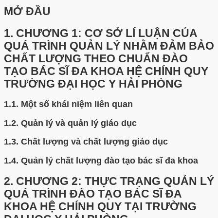
MỞ ĐẦU
1.
CHƯƠNG 1: CƠ SỞ LÍ LUẬN CỦA
QUÁ TRÌNH QUẢN LÝ NHẰM ĐẢM BẢO
CHẤT LƯỢNG THEO CHUẨN ĐÀO
TẠO BÁC SĨ ĐA KHOA HỆ CHÍNH QUY
TRƯỜNG ĐẠI HỌC Y HẢI PHÒNG
1.1.
Một số khái niệm liên quan
1.2.
Quản lý và quản lý giáo dục
1.3.
Chất lượng và chất lượng giáo dục
1.4.
Quản lý chất lượng đào tạo bác sĩ đa khoa
2.
CHƯƠNG 2: THỰC TRẠNG QUẢN LÝ
QUÁ TRÌNH ĐÀO TẠO BÁC SĨ ĐA
KHOA HỆ CHÍNH QUY TẠI TRƯỜNG