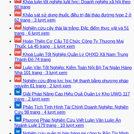
Khóa luận tốt nghiệp luật học: Doanh nghiệp xã hội theo
60 trang
Khảo sát sử dụng thuốc điều trị đái tháo đường type 2 ở
62 trang
·
3 lượt xem
Nghiên cứu cây thài lài trắng: Đặc điểm thực vật và
51
trang
·
6 lượt xem
Hoàn Thiện Cơ Cấu Tổ Chức Công Ty Thương Mại
Thuốc Lá
45 trang
·
1 lượt xem
Khoá Luận Tốt Nghiệp Quản Lý QHXD Xã Nam Trung
Thành Đô
74 trang
Luận Văn Tốt Nghiệp: Kiểm Toán Nội Bộ Tại Ngân Hàng
Nhà
101 trang
·
3 lượt xem
Nghiên cứu động lực học hệ thanh bằng phương pháp
nguyên
61 trang
·
2 lượt xem
Giải Pháp Nâng Cao Hiệu Quả Quản Lý Kho UWG
117
trang
·
2 lượt xem
Phân Tích Tình Hình Tài Chính Doanh Nghiệp: Nghiên
Cứu
98 trang
·
4 lượt xem
Phương Pháp Nghiên Cứu Viết Luận Văn Luận Án
Ngành Luật
179 trang
·
10 lượt xem
Nghiên cứu quản trị bán hàng tại công ty Bảo Tín Minh