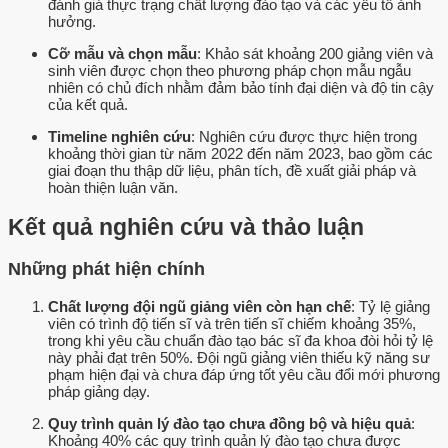
đánh giá thực trạng chất lượng đào tạo và các yếu tố ảnh
hưởng.
Cỡ mẫu và chọn mẫu
: Khảo sát khoảng 200 giảng viên và
sinh viên được chọn theo phương pháp chọn mẫu ngẫu
nhiên có chủ đích nhằm đảm bảo tính đại diện và độ tin cậy
của kết quả.
Timeline nghiên cứu
: Nghiên cứu được thực hiện trong
khoảng thời gian từ năm 2022 đến năm 2023, bao gồm các
giai đoạn thu thập dữ liệu, phân tích, đề xuất giải pháp và
hoàn thiện luận văn.
Kết quả nghiên cứu và thảo luận
Những phát hiện chính
Chất lượng đội ngũ giảng viên còn hạn chế
: Tỷ lệ giảng
viên có trình độ tiến sĩ và trên tiến sĩ chiếm khoảng 35%,
trong khi yêu cầu chuẩn đào tạo bác sĩ đa khoa đòi hỏi tỷ lệ
này phải đạt trên 50%. Đội ngũ giảng viên thiếu kỹ năng sư
phạm hiện đại và chưa đáp ứng tốt yêu cầu đổi mới phương
pháp giảng dạy.
Quy trình quản lý đào tạo chưa đồng bộ và hiệu quả
:
Khoảng 40% các quy trình quản lý đào tạo chưa được