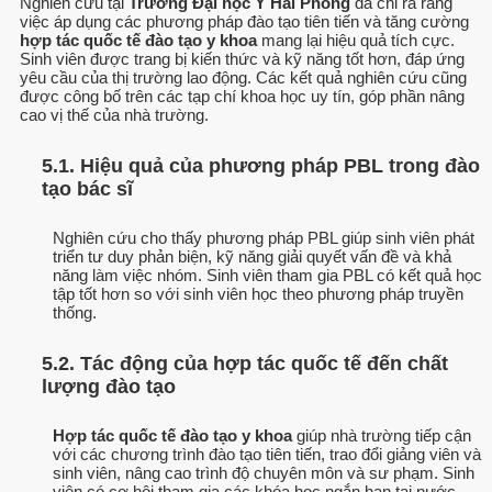
Nghiên cứu tại
Trường Đại học Y Hải Phòng
đã chỉ ra rằng
việc áp dụng các phương pháp đào tạo tiên tiến và tăng cường
hợp tác quốc tế đào tạo y khoa
mang lại hiệu quả tích cực.
Sinh viên được trang bị kiến thức và kỹ năng tốt hơn, đáp ứng
yêu cầu của thị trường lao động. Các kết quả nghiên cứu cũng
được công bố trên các tạp chí khoa học uy tín, góp phần nâng
cao vị thế của nhà trường.
5.1. Hiệu quả của phương pháp PBL trong đào
tạo bác sĩ
Nghiên cứu cho thấy phương pháp PBL giúp sinh viên phát
triển tư duy phản biện, kỹ năng giải quyết vấn đề và khả
năng làm việc nhóm. Sinh viên tham gia PBL có kết quả học
tập tốt hơn so với sinh viên học theo phương pháp truyền
thống.
5.2. Tác động của hợp tác quốc tế đến chất
lượng đào tạo
Hợp tác quốc tế đào tạo y khoa
giúp nhà trường tiếp cận
với các chương trình đào tạo tiên tiến, trao đổi giảng viên và
sinh viên, nâng cao trình độ chuyên môn và sư phạm. Sinh
viên có cơ hội tham gia các khóa học ngắn hạn tại nước