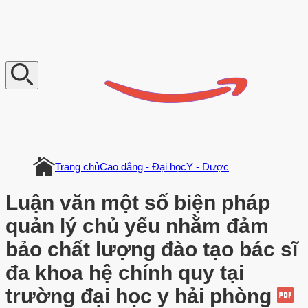
V
n
D
o
c
u
m
e
n
t
Trang chủ
Cao đẳng - Đại học
Y - Dược
Luận văn một số biện pháp
quản lý chủ yếu nhằm đảm
bảo chất lượng đào tạo bác sĩ
đa khoa hệ chính quy tại
trường đại học y hải phòng