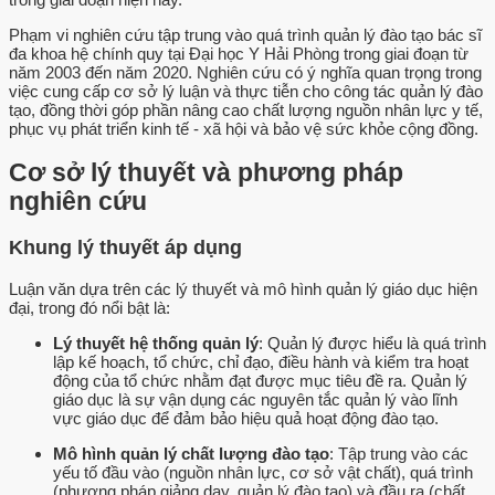
Phạm vi nghiên cứu tập trung vào quá trình quản lý đào tạo bác sĩ
đa khoa hệ chính quy tại Đại học Y Hải Phòng trong giai đoạn từ
năm 2003 đến năm 2020. Nghiên cứu có ý nghĩa quan trọng trong
việc cung cấp cơ sở lý luận và thực tiễn cho công tác quản lý đào
tạo, đồng thời góp phần nâng cao chất lượng nguồn nhân lực y tế,
phục vụ phát triển kinh tế - xã hội và bảo vệ sức khỏe cộng đồng.
Cơ sở lý thuyết và phương pháp
nghiên cứu
Khung lý thuyết áp dụng
Luận văn dựa trên các lý thuyết và mô hình quản lý giáo dục hiện
đại, trong đó nổi bật là:
Lý thuyết hệ thống quản lý
: Quản lý được hiểu là quá trình
lập kế hoạch, tổ chức, chỉ đạo, điều hành và kiểm tra hoạt
động của tổ chức nhằm đạt được mục tiêu đề ra. Quản lý
giáo dục là sự vận dụng các nguyên tắc quản lý vào lĩnh
vực giáo dục để đảm bảo hiệu quả hoạt động đào tạo.
Mô hình quản lý chất lượng đào tạo
: Tập trung vào các
yếu tố đầu vào (nguồn nhân lực, cơ sở vật chất), quá trình
(phương pháp giảng dạy, quản lý đào tạo) và đầu ra (chất