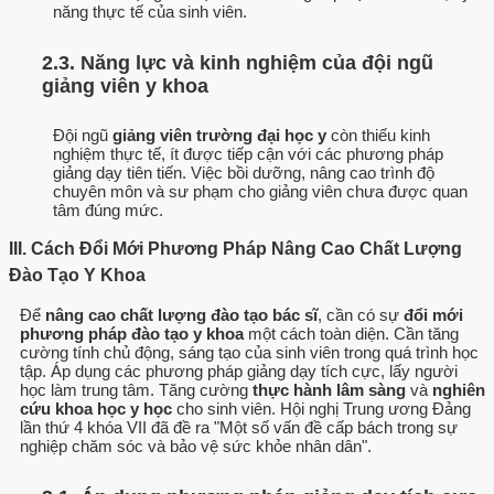
năng thực tế của sinh viên.
2.3. Năng lực và kinh nghiệm của đội ngũ
giảng viên y khoa
Đội ngũ
giảng viên trường đại học y
còn thiếu kinh
nghiệm thực tế, ít được tiếp cận với các phương pháp
giảng dạy tiên tiến. Việc bồi dưỡng, nâng cao trình độ
chuyên môn và sư phạm cho giảng viên chưa được quan
tâm đúng mức.
III. Cách Đổi Mới Phương Pháp Nâng Cao Chất Lượng
Đào Tạo Y Khoa
Để
nâng cao chất lượng đào tạo bác sĩ
, cần có sự
đổi mới
phương pháp đào tạo y khoa
một cách toàn diện. Cần tăng
cường tính chủ động, sáng tạo của sinh viên trong quá trình học
tập. Áp dụng các phương pháp giảng dạy tích cực, lấy người
học làm trung tâm. Tăng cường
thực hành lâm sàng
và
nghiên
cứu khoa học y học
cho sinh viên. Hội nghị Trung ương Đảng
lần thứ 4 khóa VII đã đề ra "Một số vấn đề cấp bách trong sự
nghiệp chăm sóc và bảo vệ sức khỏe nhân dân".