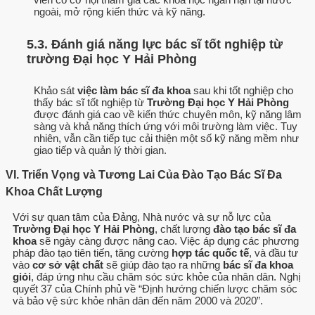
ngoài, mở rộng kiến thức và kỹ năng.
5.3. Đánh giá năng lực bác sĩ tốt nghiệp từ
trường Đại học Y Hải Phòng
Khảo sát
việc làm bác sĩ đa khoa
sau khi tốt nghiệp cho
thấy bác sĩ tốt nghiệp từ
Trường Đại học Y Hải Phòng
được đánh giá cao về kiến thức chuyên môn, kỹ năng lâm
sàng và khả năng thích ứng với môi trường làm việc. Tuy
nhiên, vẫn cần tiếp tục cải thiện một số kỹ năng mềm như
giao tiếp và quản lý thời gian.
VI. Triển Vọng và Tương Lai Của Đào Tạo Bác Sĩ Đa
Khoa Chất Lượng
Với sự quan tâm của Đảng, Nhà nước và sự nỗ lực của
Trường Đại học Y Hải Phòng
, chất lượng
đào tạo bác sĩ đa
khoa
sẽ ngày càng được nâng cao. Việc áp dụng các phương
pháp đào tạo tiên tiến, tăng cường
hợp tác quốc tế
, và đầu tư
vào
cơ sở vật chất
sẽ giúp đào tạo ra những
bác sĩ đa khoa
giỏi
, đáp ứng nhu cầu chăm sóc sức khỏe của nhân dân. Nghị
quyết 37 của Chính phủ về “Định hướng chiến lược chăm sóc
và bảo vệ sức khỏe nhân dân đến năm 2000 và 2020”.