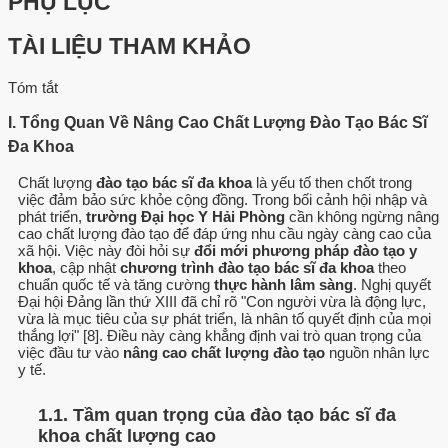
PHỤ LỤC
TÀI LIỆU THAM KHẢO
Tóm tắt
I. Tổng Quan Về Nâng Cao Chất Lượng Đào Tạo Bác Sĩ
Đa Khoa
Chất lượng
đào tạo bác sĩ đa khoa
là yếu tố then chốt trong
việc đảm bảo sức khỏe cộng đồng. Trong bối cảnh hội nhập và
phát triển,
trường Đại học Y Hải Phòng
cần không ngừng nâng
cao chất lượng đào tạo để đáp ứng nhu cầu ngày càng cao của
xã hội. Việc này đòi hỏi sự
đổi mới phương pháp đào tạo y
khoa
, cập nhật
chương trình đào tạo bác sĩ đa khoa
theo
chuẩn quốc tế và tăng cường
thực hành lâm sàng
. Nghị quyết
Đại hội Đảng lần thứ XIII đã chỉ rõ "Con người vừa là động lực,
vừa là mục tiêu của sự phát triển, là nhân tố quyết định của mọi
thắng lợi" [8]. Điều này càng khẳng định vai trò quan trọng của
việc đầu tư vào
nâng cao chất lượng đào tạo
nguồn nhân lực
y tế.
1.1. Tầm quan trọng của đào tạo bác sĩ đa
khoa chất lượng cao