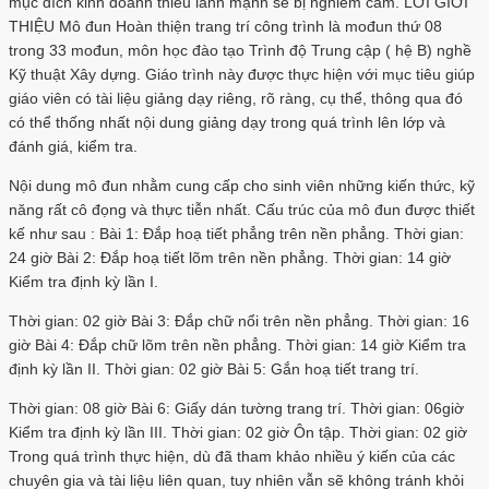
mục đích kinh doanh thiếu lành mạnh sẽ bị nghiêm cấm. LỜI GIỚI
THIỆU Mô đun Hoàn thiện trang trí công trình là mođun thứ 08
trong 33 mođun, môn học đào tạo Trình độ Trung cập ( hệ B) nghề
Kỹ thuật Xây dựng. Giáo trình này được thực hiện với mục tiêu giúp
giáo viên có tài liệu giảng dạy riêng, rõ ràng, cụ thể, thông qua đó
có thể thống nhất nội dung giảng dạy trong quá trình lên lớp và
đánh giá, kiểm tra.
Nội dung mô đun nhằm cung cấp cho sinh viên những kiến thức, kỹ
năng rất cô đọng và thực tiễn nhất. Cấu trúc của mô đun được thiết
kế như sau : Bài 1: Đắp hoạ tiết phẳng trên nền phẳng. Thời gian:
24 giờ Bài 2: Đắp hoạ tiết lõm trên nền phẳng. Thời gian: 14 giờ
Kiểm tra định kỳ lần I.
Thời gian: 02 giờ Bài 3: Đắp chữ nổi trên nền phẳng. Thời gian: 16
giờ Bài 4: Đắp chữ lõm trên nền phẳng. Thời gian: 14 giờ Kiểm tra
định kỳ lần II. Thời gian: 02 giờ Bài 5: Gắn hoạ tiết trang trí.
Thời gian: 08 giờ Bài 6: Giấy dán tường trang trí. Thời gian: 06giờ
Kiểm tra định kỳ lần III. Thời gian: 02 giờ Ôn tập. Thời gian: 02 giờ
Trong quá trình thực hiện, dù đã tham khảo nhiều ý kiến của các
chuyên gia và tài liệu liên quan, tuy nhiên vẫn sẽ không tránh khỏi