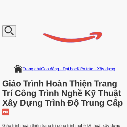
V
n
D
o
c
u
m
e
n
t
Trang chủ
Cao đẳng - Đại học
Kiến trúc - Xây dựng
Giáo Trình Hoàn Thiện Trang
Trí Công Trình Nghề Kỹ Thuật
Xây Dựng Trình Độ Trung Cấp
Giáo trình hoàn thiện trang trí công trình nghề kỹ thuật xây dựng