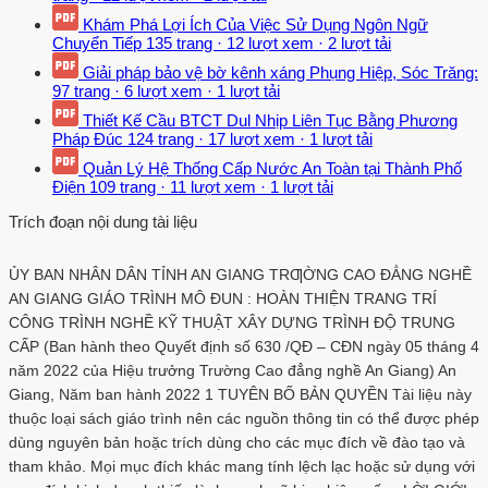
Khám Phá Lợi Ích Của Việc Sử Dụng Ngôn Ngữ
Chuyển Tiếp
135 trang
·
12 lượt xem
·
2 lượt tải
Giải pháp bảo vệ bờ kênh xáng Phụng Hiệp, Sóc Trăng:
97 trang
·
6 lượt xem
·
1 lượt tải
Thiết Kế Cầu BTCT Dul Nhịp Liên Tục Bằng Phương
Pháp Đúc
124 trang
·
17 lượt xem
·
1 lượt tải
Quản Lý Hệ Thống Cấp Nước An Toàn tại Thành Phố
Điện
109 trang
·
11 lượt xem
·
1 lượt tải
Trích đoạn nội dung tài liệu
ỦY BAN NHÂN DÂN TỈNH AN GIANG TRƢỜNG CAO ĐẲNG NGHỀ
AN GIANG GIÁO TRÌNH MÔ ĐUN : HOÀN THIỆN TRANG TRÍ
CÔNG TRÌNH NGHỀ KỸ THUẬT XÂY DỰNG TRÌNH ĐỘ TRUNG
CẤP (Ban hành theo Quyết định số 630 /QĐ – CĐN ngày 05 tháng 4
năm 2022 của Hiệu trưởng Trường Cao đẳng nghề An Giang) An
Giang, Năm ban hành 2022 1 TUYÊN BỐ BẢN QUYỀN Tài liệu này
thuộc loại sách giáo trình nên các nguồn thông tin có thể được phép
dùng nguyên bản hoặc trích dùng cho các mục đích về đào tạo và
tham khảo. Mọi mục đích khác mang tính lệch lạc hoặc sử dụng với