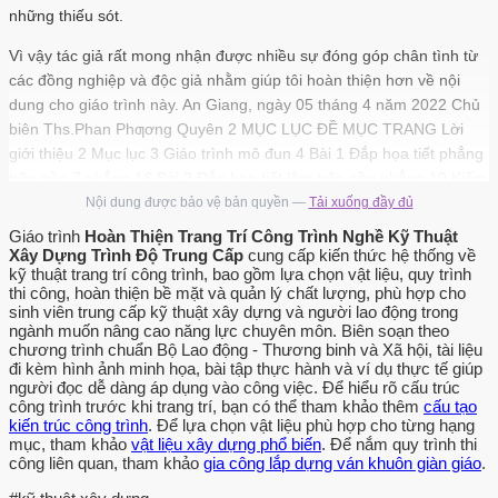
những thiếu sót.
Vì vậy tác giả rất mong nhận được nhiều sự đóng góp chân tình từ
các đồng nghiệp và độc giả nhằm giúp tôi hoàn thiện hơn về nội
dung cho giáo trình này. An Giang, ngày 05 tháng 4 năm 2022 Chủ
biên Ths.Phan Phƣơng Quyên 2 MỤC LỤC ĐỀ MỤC TRANG Lời
giới thiệu 2 Mục lục 3 Giáo trình mô đun 4 Bài 1 Đắp họa tiết phẳng
trên nền 7 phẳng 16 Bài 2 Đắp họa tiết lõm trên nền phẳng 19 Kiểm
tra định kỳ lần 1 28 Bài 3 Đắp chữ nổi trên nền phẳng 31 Bài 4: Đắp
Nội dung được bảo vệ bản quyền —
Tải xuống đầy đủ
chữ lõm trên nền phẳng. 34 Kiểm tra định kỳ lần II. 43 Bài 5: Gắn
Giáo trình
Hoàn Thiện Trang Trí Công Trình Nghề Kỹ Thuật
hoạ tiết trang trí.
Xây Dựng Trình Độ Trung Cấp
cung cấp kiến thức hệ thống về
kỹ thuật trang trí công trình, bao gồm lựa chọn vật liệu, quy trình
45 Bài 6: Giấy dán tƣờng trang trí. 48 Ôn tập-Kiểm tra định kỳ lần
thi công, hoàn thiện bề mặt và quản lý chất lượng, phù hợp cho
sinh viên trung cấp kỹ thuật xây dựng và người lao động trong
III. 57 Các thuật ngữ chuyên môn 58 Tài liệu tham khảo 3 GIÁO
ngành muốn nâng cao năng lực chuyên môn. Biên soạn theo
TRÌNH MÔ ĐUN Tên mô đun: HOÀN THIỆN TRANG TRÍ CÔNG
chương trình chuẩn Bộ Lao động - Thương binh và Xã hội, tài liệu
TRÌNH Mã mô đun: MĐ 08 Thời gian thực hiện mô đun: 90 giờ (Lý
đi kèm hình ảnh minh họa, bài tập thực hành và ví dụ thực tế giúp
người đọc dễ dàng áp dụng vào công việc. Để hiểu rõ cấu trúc
thuyết: 11giờ; thực hành 73giờ; kiểm tra: 6giờ) I. V TR , T NH CHẤT,
công trình trước khi trang trí, bạn có thể tham khảo thêm
cấu tạo
VAI TRÒ CỦA MÔ ĐUN: - Vị trí: Mô đun được bố trí học sau khi
kiến trúc công trình
. Để lựa chọn vật liệu phù hợp cho từng hạng
người học đã học xong các mô đun MĐ10, MĐ21, MĐ22; - Tính
mục, tham khảo
vật liệu xây dựng phổ biến
. Để nắm quy trình thi
chất: Đây là mô đun mang nhiều tính nghệ thuật trong trang trí, sản
công liên quan, tham khảo
gia công lắp dựng ván khuôn giàn giáo
.
phẩm của mô đun là đem lại cái đẹp cho mọi công trình xây dựng.