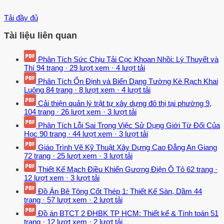
Tải đầy đủ
Tài liệu liên quan
Phân Tích Sức Chịu Tải Cọc Khoan Nhồi: Lý Thuyết và
Thí
94 trang
·
29 lượt xem
·
4 lượt tải
Phân Tích Ổn Định và Biến Dạng Tường Kè Rạch Khai
Luông
84 trang
·
8 lượt xem
·
4 lượt tải
Cải thiện quản lý trật tự xây dựng đô thị tại phường 9,
104 trang
·
26 lượt xem
·
3 lượt tải
Phân Tích Lỗi Sai Trong Việc Sử Dụng Giới Từ Đối Của
Học
90 trang
·
44 lượt xem
·
3 lượt tải
Giáo Trình Vẽ Kỹ Thuật Xây Dựng Cao Đẳng An Giang
72 trang
·
25 lượt xem
·
3 lượt tải
Thiết Kế Mạch Điều Khiển Gương Điện Ô Tô
62 trang
·
12 lượt xem
·
3 lượt tải
Đồ Án Bê Tông Cốt Thép 1: Thiết Kế Sàn, Dầm
44
trang
·
57 lượt xem
·
2 lượt tải
Đồ án BTCT 2 ĐHBK TP HCM: Thiết kế & Tính toán
51
trang
·
12 lượt xem
·
2 lượt tải