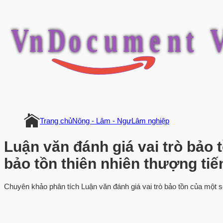
V
n
D
o
c
u
m
e
n
t
Trang chủ
Nông - Lâm - Ngư
Lâm nghiệp
Luận văn đánh giá vai trò bảo 
bảo tồn thiên nhiên thượng ti
Chuyên khảo phân tích Luận văn đánh giá vai trò bảo tồn của một số