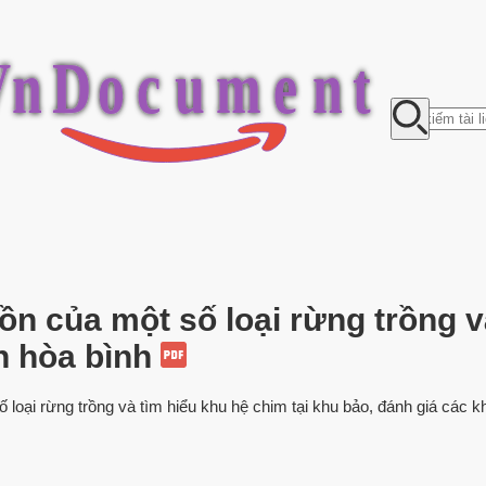
V
n
D
o
c
u
m
e
n
t
tồn của một số loại rừng trồng v
ến hòa bình
 loại rừng trồng và tìm hiểu khu hệ chim tại khu bảo, đánh giá các 