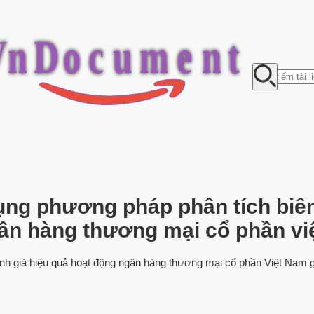
V
n
D
o
c
u
m
e
n
t
dụng phương pháp phân tích biên
gân hàng thương mại cổ phần vi
h giá hiệu quả hoạt động ngân hàng thương mại cổ phần Việt Nam g