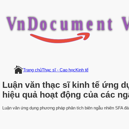
V
n
D
o
c
u
m
e
n
t
Trang chủ
Thạc sĩ - Cao học
Kinh tế
Luận văn thạc sĩ kinh tế ứng 
hiệu quả hoạt động của các n
Luận văn ứng dụng phương pháp phân tích biên ngẫu nhiên SFA đán