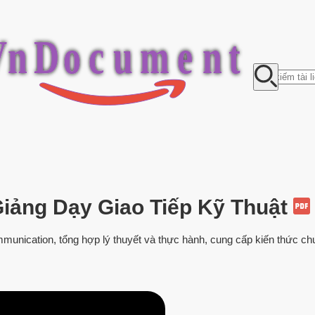
V
n
D
o
c
u
m
e
n
t
Giảng Dạy Giao Tiếp Kỹ Thuật
mmunication, tổng hợp lý thuyết và thực hành, cung cấp kiến thức ch