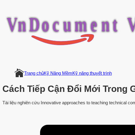
V
n
D
o
c
u
m
e
n
t
Trang chủ
Kỹ Năng Mềm
Kỹ năng thuyết trình
Cách Tiếp Cận Đổi Mới Trong 
Tài liệu nghiên cứu Innovative approaches to teaching technical co