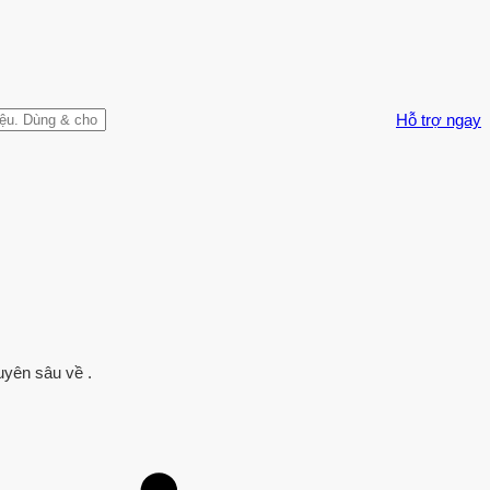
Hỗ trợ ngay
uyên sâu về .