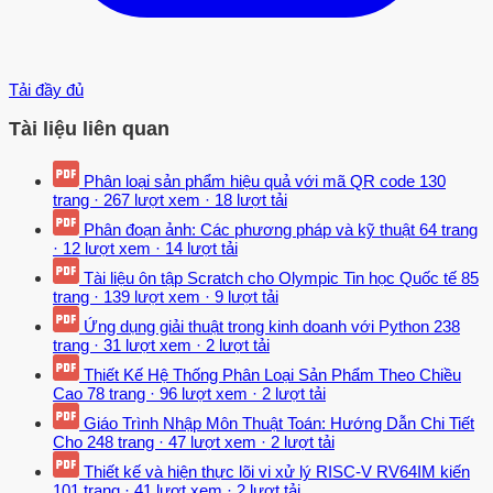
Tải đầy đủ
Tài liệu liên quan
Phân loại sản phẩm hiệu quả với mã QR code
130
trang
·
267 lượt xem
·
18 lượt tải
Phân đoạn ảnh: Các phương pháp và kỹ thuật
64 trang
·
12 lượt xem
·
14 lượt tải
Tài liệu ôn tập Scratch cho Olympic Tin học Quốc tế
85
trang
·
139 lượt xem
·
9 lượt tải
Ứng dụng giải thuật trong kinh doanh với Python
238
trang
·
31 lượt xem
·
2 lượt tải
Thiết Kế Hệ Thống Phân Loại Sản Phẩm Theo Chiều
Cao
78 trang
·
96 lượt xem
·
2 lượt tải
Giáo Trình Nhập Môn Thuật Toán: Hướng Dẫn Chi Tiết
Cho
248 trang
·
47 lượt xem
·
2 lượt tải
Thiết kế và hiện thực lõi vi xử lý RISC-V RV64IM kiến
101 trang
·
41 lượt xem
·
2 lượt tải