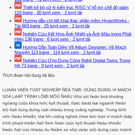
Thiết kế bộ xử lý kiến trúc RISC-V hỗ trợ chế độ giám
110 trang
·
30 lượt xem
·
2 lượt tải
Hướng dẫn chi tiết khai thác phần mềm HyperWorks -
Tài
663 trang
·
25 lượt xem
·
2 lượt tải
Nghiên Cứu Kết Hợp Ảnh Nhiệt và Ảnh Màu trong Phát
Hiện
136 trang
·
6 lượt xem
·
2 lượt tải
Hướng Dẫn Toàn Diện Về Altium Designer: Vẽ Mạch
Nguyên
113 trang
·
114 lượt xem
·
2 lượt tải
Nghiên Cứu Ứng Dụng Công Nghệ Digital Twins Trong
Hệ
73 trang
·
9 lượt xem
·
2 lượt tải
Trích đoạn nội dung tài liệu
LUAÄN VAÊN TOÁT NGHIEÄP ÑEÀ TAØI: ÖÙNG DUÏNG VI MAÏCH
SOÁ LAÄP TRÌNH LÔØI MÔÛ ÑAÀU Vôùi söï tieán boä khoâng
ngöøng cuûa khoa hoïc kyõ thuaät, ñaëc bieät laø ngaønh ñieän
töû ñaõ öùng duïng raát nhieàu trong coâng nghieäp. Trong lónh
vöïc ñieàu khieån, töø khi coâng ngheä cheá taïo loaïi vi maïch laäp
trình phaùt trieån ñaõ ñem ñeán caùc kyõ thuaät ñieàu khieån
hieän ñaïi coù nhieàu öu ñieåm so vôùi vieäc söû duïng caùc maïch