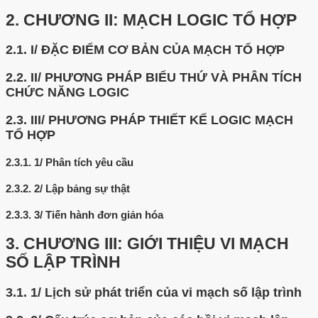
2.
CHƯƠNG II: MẠCH LOGIC TỔ HỢP
2.1.
I/ ĐẶC ĐIỂM CƠ BẢN CỦA MẠCH TỔ HỢP
2.2.
II/ PHƯƠNG PHÁP BIỂU THỨ VÀ PHÂN TÍCH
CHỨC NĂNG LOGIC
2.3.
III/ PHƯƠNG PHÁP THIẾT KẾ LOGIC MẠCH
TỔ HỢP
2.3.1.
1/ Phân tích yêu cầu
2.3.2.
2/ Lập bảng sự thật
2.3.3.
3/ Tiến hành đơn giản hóa
3.
CHƯƠNG III: GIỚI THIỆU VI MẠCH
SỐ LẬP TRÌNH
3.1.
1/ Lịch sử phát triển của vi mạch số lập trình