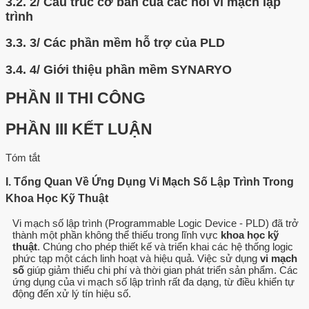
3.2.
2/ Cấu trúc cơ bản của các hồi vi mạch lập
trình
3.3.
3/ Các phần mềm hỗ trợ của PLD
3.4.
4/ Giới thiệu phần mềm SYNARYO
PHẦN II THI CÔNG
PHẦN III KẾT LUẬN
Tóm tắt
I. Tổng Quan Về Ứng Dụng Vi Mạch Số Lập Trình Trong
Khoa Học Kỹ Thuật
Vi mạch số lập trình (Programmable Logic Device - PLD) đã trở
thành một phần không thể thiếu trong lĩnh vực
khoa học kỹ
thuật
. Chúng cho phép thiết kế và triển khai các hệ thống logic
phức tạp một cách linh hoạt và hiệu quả. Việc sử dụng
vi mạch
số
giúp giảm thiểu chi phí và thời gian phát triển sản phẩm. Các
ứng dụng của vi mạch số lập trình rất đa dạng, từ điều khiển tự
động đến xử lý tín hiệu số.