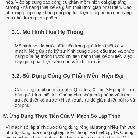
hóa. Việc áp dụng các công cụ phần mềm hiện đại giúp tăng
cường khả năng thiết kế và giảm thiểu thời gian phát triển. Các
phương pháp này không chỉ giúp tiết kiệm chi phí mà còn nâng
cao chất lượng sản phẩm.
3.1. Mô Hình Hóa Hệ Thống
Mô hình hóa là bước đầu tiên trong quá trình thiết kế vi
mạch. Nó giúp các kỹ sư hình dung được cấu trúc và chức
năng của hệ thống trước khi tiến hành thiết kế chi tiết. Việc
này giúp phát hiện sớm các vấn đề tiềm ẩn.
3.2. Sử Dụng Công Cụ Phần Mềm Hiện Đại
Các công cụ phần mềm như Quartus, Xilinx ISE giúp tối ưu
hóa quá trình thiết kế. Chúng cho phép mô phỏng và kiểm
tra các thiết kế trước khi sản xuất, từ đó giảm thiểu rủi ro và
chi phí.
IV. Ứng Dụng Thực Tiễn Của Vi Mạch Số Lập Trình
Vi mạch số lập trình được ứng dụng rộng rãi trong nhiều lĩnh vực
như tự động hóa công nghiệp, viễn thông, và thiết bị y tế. Chúng
giúp cải thiện hiệu suất và độ chính xác của các hệ thống. Các