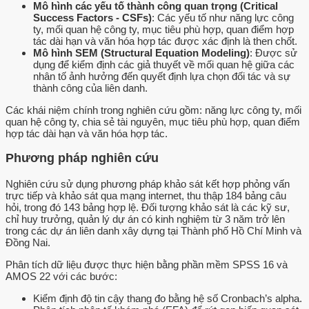
Mô hình các yếu tố thành công quan trọng (Critical
Success Factors - CSFs)
: Các yếu tố như năng lực công
ty, mối quan hệ công ty, mục tiêu phù hợp, quan điểm hợp
tác dài hạn và văn hóa hợp tác được xác định là then chốt.
Mô hình SEM (Structural Equation Modeling)
: Được sử
dụng để kiểm định các giả thuyết về mối quan hệ giữa các
nhân tố ảnh hưởng đến quyết định lựa chọn đối tác và sự
thành công của liên danh.
Các khái niệm chính trong nghiên cứu gồm: năng lực công ty, mối
quan hệ công ty, chia sẻ tài nguyên, mục tiêu phù hợp, quan điểm
hợp tác dài hạn và văn hóa hợp tác.
Phương pháp nghiên cứu
Nghiên cứu sử dụng phương pháp khảo sát kết hợp phỏng vấn
trực tiếp và khảo sát qua mạng internet, thu thập 184 bảng câu
hỏi, trong đó 143 bảng hợp lệ. Đối tượng khảo sát là các kỹ sư,
chỉ huy trưởng, quản lý dự án có kinh nghiệm từ 3 năm trở lên
trong các dự án liên danh xây dựng tại Thành phố Hồ Chí Minh và
Đồng Nai.
Phân tích dữ liệu được thực hiện bằng phần mềm SPSS 16 và
AMOS 22 với các bước:
Kiểm định độ tin cậy thang đo bằng hệ số Cronbach’s alpha.