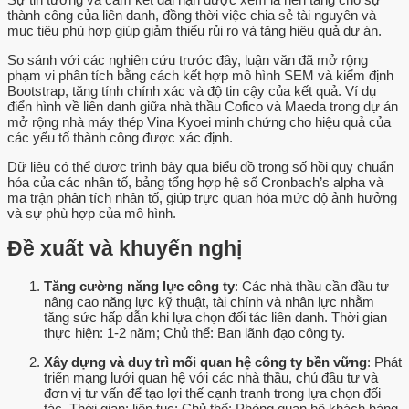
thành công của liên danh, đồng thời việc chia sẻ tài nguyên và
mục tiêu phù hợp giúp giảm thiểu rủi ro và tăng hiệu quả dự án.
So sánh với các nghiên cứu trước đây, luận văn đã mở rộng
phạm vi phân tích bằng cách kết hợp mô hình SEM và kiểm định
Bootstrap, tăng tính chính xác và độ tin cậy của kết quả. Ví dụ
điển hình về liên danh giữa nhà thầu Cofico và Maeda trong dự án
mở rộng nhà máy thép Vina Kyoei minh chứng cho hiệu quả của
các yếu tố thành công được xác định.
Dữ liệu có thể được trình bày qua biểu đồ trọng số hồi quy chuẩn
hóa của các nhân tố, bảng tổng hợp hệ số Cronbach’s alpha và
ma trận phân tích nhân tố, giúp trực quan hóa mức độ ảnh hưởng
và sự phù hợp của mô hình.
Đề xuất và khuyến nghị
Tăng cường năng lực công ty
: Các nhà thầu cần đầu tư
nâng cao năng lực kỹ thuật, tài chính và nhân lực nhằm
tăng sức hấp dẫn khi lựa chọn đối tác liên danh. Thời gian
thực hiện: 1-2 năm; Chủ thể: Ban lãnh đạo công ty.
Xây dựng và duy trì mối quan hệ công ty bền vững
: Phát
triển mạng lưới quan hệ với các nhà thầu, chủ đầu tư và
đơn vị tư vấn để tạo lợi thế cạnh tranh trong lựa chọn đối
tác. Thời gian: liên tục; Chủ thể: Phòng quan hệ khách hàng