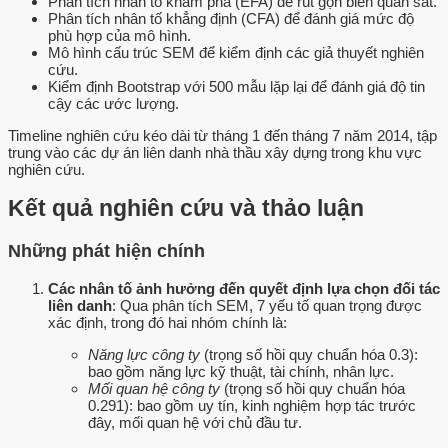
Phân tích nhân tố khám phá (EFA) để rút gọn biến quan sát.
Phân tích nhân tố khẳng định (CFA) để đánh giá mức độ
phù hợp của mô hình.
Mô hình cấu trúc SEM để kiểm định các giả thuyết nghiên
cứu.
Kiểm định Bootstrap với 500 mẫu lặp lại để đánh giá độ tin
cậy các ước lượng.
Timeline nghiên cứu kéo dài từ tháng 1 đến tháng 7 năm 2014, tập
trung vào các dự án liên danh nhà thầu xây dựng trong khu vực
nghiên cứu.
Kết quả nghiên cứu và thảo luận
Những phát hiện chính
Các nhân tố ảnh hưởng đến quyết định lựa chọn đối tác
liên danh
: Qua phân tích SEM, 7 yếu tố quan trọng được
xác định, trong đó hai nhóm chính là:
Năng lực công ty
(trọng số hồi quy chuẩn hóa 0.3):
bao gồm năng lực kỹ thuật, tài chính, nhân lực.
Mối quan hệ công ty
(trọng số hồi quy chuẩn hóa
0.291): bao gồm uy tín, kinh nghiệm hợp tác trước
đây, mối quan hệ với chủ đầu tư.