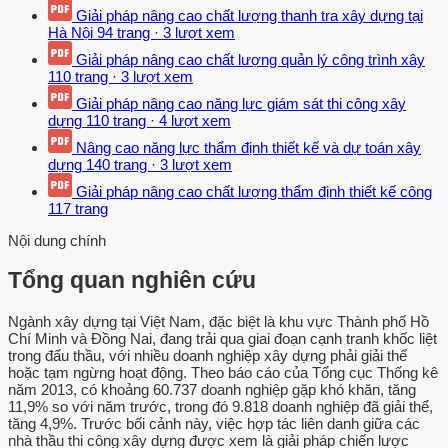
Giải pháp nâng cao chất lượng thanh tra xây dựng tại
Hà Nội
94 trang
·
3 lượt xem
Giải pháp nâng cao chất lượng quản lý công trình xây
110 trang
·
3 lượt xem
Giải pháp nâng cao năng lực giám sát thi công xây
dựng
110 trang
·
4 lượt xem
Nâng cao năng lực thẩm định thiết kế và dự toán xây
dựng
140 trang
·
3 lượt xem
Giải pháp nâng cao chất lượng thẩm định thiết kế công
117 trang
Nội dung chính
Tổng quan nghiên cứu
Ngành xây dựng tại Việt Nam, đặc biệt là khu vực Thành phố Hồ
Chí Minh và Đồng Nai, đang trải qua giai đoạn cạnh tranh khốc liệt
trong đấu thầu, với nhiều doanh nghiệp xây dựng phải giải thể
hoặc tạm ngừng hoạt động. Theo báo cáo của Tổng cục Thống kê
năm 2013, có khoảng 60.737 doanh nghiệp gặp khó khăn, tăng
11,9% so với năm trước, trong đó 9.818 doanh nghiệp đã giải thể,
tăng 4,9%. Trước bối cảnh này, việc hợp tác liên danh giữa các
nhà thầu thi công xây dựng được xem là giải pháp chiến lược