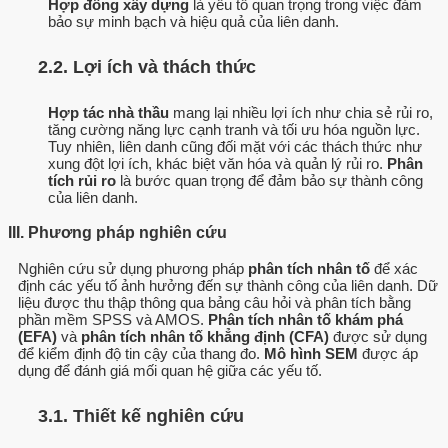
Hợp đồng xây dựng
là yếu tố quan trọng trong việc đảm
bảo sự minh bạch và hiệu quả của liên danh.
2.2. Lợi ích và thách thức
Hợp tác nhà thầu
mang lại nhiều lợi ích như chia sẻ rủi ro,
tăng cường năng lực cạnh tranh và tối ưu hóa nguồn lực.
Tuy nhiên, liên danh cũng đối mặt với các thách thức như
xung đột lợi ích, khác biệt văn hóa và quản lý rủi ro.
Phân
tích rủi ro
là bước quan trọng để đảm bảo sự thành công
của liên danh.
III. Phương pháp nghiên cứu
Nghiên cứu sử dụng phương pháp
phân tích nhân tố
để xác
định các yếu tố ảnh hưởng đến sự thành công của liên danh. Dữ
liệu được thu thập thông qua bảng câu hỏi và phân tích bằng
phần mềm SPSS và AMOS.
Phân tích nhân tố khám phá
(EFA)
và
phân tích nhân tố khẳng định (CFA)
được sử dụng
để kiểm định độ tin cậy của thang đo.
Mô hình SEM
được áp
dụng để đánh giá mối quan hệ giữa các yếu tố.
3.1. Thiết kế nghiên cứu