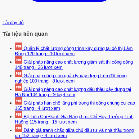
Tải đầy đủ
Tài liệu liên quan
Quản lý chất lượng công trình xây dựng tại đô thị Lâm
Đồng
120 trang
·
10 lượt xem
Giải pháp nâng cao chất lượng giám sát thi công công
148 trang
·
26 lượt xem
Giải pháp nâng cao quản lý xây dựng trên đất nông
nghiệp
100 trang
·
8 lượt xem
Giải pháp nâng cao chất lượng đấu thầu xây dựng tại
Hà Nội
104 trang
·
9 lượt xem
Giải pháp hạn chế lãng phí trong thi công chung cư cao
165 trang
·
4 lượt xem
Bộ Tiêu Chí Đánh Giá Năng Lực Chỉ Huy Trưởng Tình
Huống
115 trang
·
15 lượt xem
Đánh giá tranh chấp giữa chủ đầu tư và nhà thầu trong
dự
152 trang
·
4 lượt xem