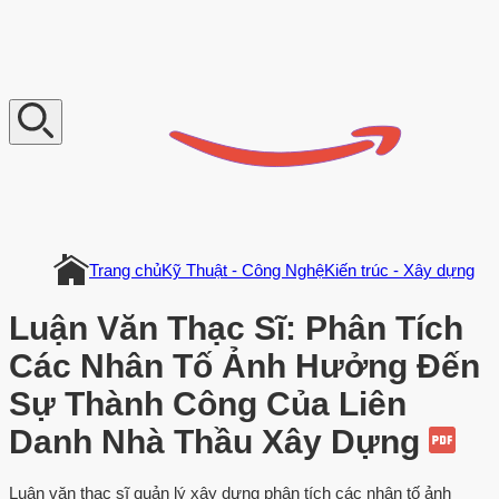
V
n
D
o
c
u
m
e
n
t
Trang chủ
Kỹ Thuật - Công Nghệ
Kiến trúc - Xây dựng
Luận Văn Thạc Sĩ: Phân Tích
Các Nhân Tố Ảnh Hưởng Đến
Sự Thành Công Của Liên
Danh Nhà Thầu Xây Dựng
Luận văn thạc sĩ quản lý xây dựng phân tích các nhân tố ảnh