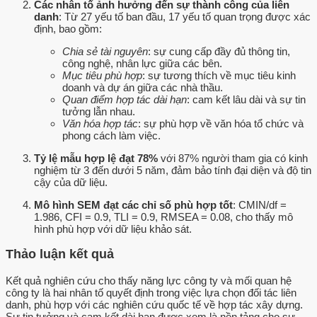
Các nhân tố ảnh hưởng đến sự thành công của liên
danh
: Từ 27 yếu tố ban đầu, 17 yếu tố quan trọng được xác
định, bao gồm:
Chia sẻ tài nguyên
: sự cung cấp đầy đủ thông tin,
công nghệ, nhân lực giữa các bên.
Mục tiêu phù hợp
: sự tương thích về mục tiêu kinh
doanh và dự án giữa các nhà thầu.
Quan điểm hợp tác dài hạn
: cam kết lâu dài và sự tin
tưởng lẫn nhau.
Văn hóa hợp tác
: sự phù hợp về văn hóa tổ chức và
phong cách làm việc.
Tỷ lệ mẫu hợp lệ đạt 78%
với 87% người tham gia có kinh
nghiệm từ 3 đến dưới 5 năm, đảm bảo tính đại diện và độ tin
cậy của dữ liệu.
Mô hình SEM đạt các chỉ số phù hợp tốt
: CMIN/df =
1.986, CFI = 0.9, TLI = 0.9, RMSEA = 0.08, cho thấy mô
hình phù hợp với dữ liệu khảo sát.
Thảo luận kết quả
Kết quả nghiên cứu cho thấy năng lực công ty và mối quan hệ
công ty là hai nhân tố quyết định trong việc lựa chọn đối tác liên
danh, phù hợp với các nghiên cứu quốc tế về hợp tác xây dựng.
Sự tin tưởng và cam kết dài hạn được xem là nền tảng cho sự