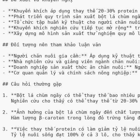
- **Khuyến khích áp dụng thay thế 20-30% protein 
- **Phát triển quy trình sản xuất bột lá chùm ngâ
- **Tổ chức tập huấn kỹ thuật cho người chăn nuôi
- **Khuyến khích nghiên cứu tiếp tục mở rộng** tr
- **Xây dựng mô hình sản xuất thử nghiệm quy mô l
## Đối tượng nên tham khảo luận văn

- **Người chăn nuôi gia cầm:** Áp dụng kỹ thuật t
- **Nhà nghiên cứu và giảng viên ngành chăn nuôi:
- **Doanh nghiệp sản xuất thức ăn chăn nuôi:** Ng
- **Cơ quan quản lý và chính sách nông nghiệp:** 
## Câu hỏi thường gặp

1. **Bột lá chùm ngây có thể thay thế bao nhiêu p
   Nghiên cứu cho thấy có thể thay thế từ 20-30% 
2. **Ảnh hưởng của bột lá chùm ngây đến chất lượn
   Hàm lượng β-caroten trong lòng đỏ trứng tăng đ
3. **Việc thay thế protein có làm giảm tỷ lệ nuôi
   Tỷ lệ nuôi sống đạt 100% ở cả 3 lô, cho thấy k