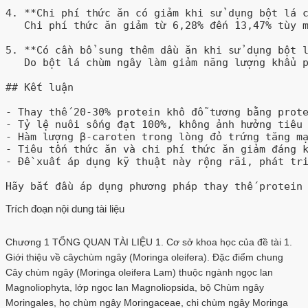
4. **Chi phí thức ăn có giảm khi sử dụng bột lá c
   Chi phí thức ăn giảm từ 6,28% đến 13,47% tùy m
5. **Có cần bổ sung thêm dầu ăn khi sử dụng bột l
   Do bột lá chùm ngây làm giảm năng lượng khẩu p
## Kết luận

- Thay thế 20-30% protein khô đỗ tương bằng prote
- Tỷ lệ nuôi sống đạt 100%, không ảnh hưởng tiêu 
- Hàm lượng β-caroten trong lòng đỏ trứng tăng mạ
- Tiêu tốn thức ăn và chi phí thức ăn giảm đáng k
- Đề xuất áp dụng kỹ thuật này rộng rãi, phát tri
Trích đoạn nội dung tài liệu
Chương 1 TỔNG QUAN TÀI LIỆU 1. Cơ sở khoa học của đề tài 1.
Giới thiệu về câychùm ngây (Moringa oleifera). Đặc điểm chung
Cây chùm ngây (Moringa oleifera Lam) thuộc ngành ngọc lan
Magnoliophyta, lớp ngọc lan Magnoliopsida, bộ Chùm ngây
Moringales, họ chùm ngây Moringaceae, chi chùm ngây Moringa