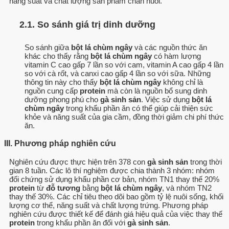
năng suất và chất lượng sản phẩm chăn nuôi.
2.1. So sánh giá trị dinh dưỡng
So sánh giữa
bột lá chùm ngây
và các nguồn thức ăn
khác cho thấy rằng
bột lá chùm ngây
có hàm lượng
vitamin C cao gấp 7 lần so với cam, vitamin A cao gấp 4 lần
so với cà rốt, và canxi cao gấp 4 lần so với sữa. Những
thông tin này cho thấy
bột lá chùm ngây
không chỉ là
nguồn cung cấp
protein
mà còn là nguồn bổ sung dinh
dưỡng phong phú cho
gà sinh sản
. Việc sử dụng
bột lá
chùm ngây
trong khẩu phần ăn có thể giúp cải thiện sức
khỏe và năng suất của gia cầm, đồng thời giảm chi phí thức
ăn.
III. Phương pháp nghiên cứu
Nghiên cứu được thực hiện trên 378 con
gà sinh sản
trong thời
gian 8 tuần. Các lô thí nghiệm được chia thành 3 nhóm: nhóm
đối chứng sử dụng khẩu phần cơ bản, nhóm TN1 thay thế 20%
protein
từ
đỗ tương
bằng
bột lá chùm ngây
, và nhóm TN2
thay thế 30%. Các chỉ tiêu theo dõi bao gồm tỷ lệ nuôi sống, khối
lượng cơ thể, năng suất và chất lượng trứng. Phương pháp
nghiên cứu được thiết kế để đánh giá hiệu quả của việc thay thế
protein
trong khẩu phần ăn đối với
gà sinh sản
.