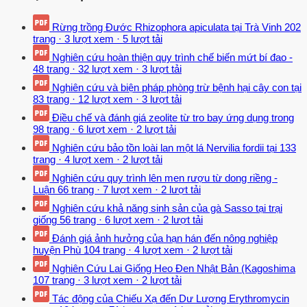
Rừng trồng Đước Rhizophora apiculata tại Trà Vinh
202
trang
·
3 lượt xem
·
5 lượt tải
Nghiên cứu hoàn thiện quy trình chế biến mứt bí đao -
48 trang
·
32 lượt xem
·
3 lượt tải
Nghiên cứu và biện pháp phòng trừ bệnh hại cây con tại
83 trang
·
12 lượt xem
·
3 lượt tải
Điều chế và đánh giá zeolite từ tro bay ứng dụng trong
98 trang
·
6 lượt xem
·
2 lượt tải
Nghiên cứu bảo tồn loài lan một lá Nervilia fordii tại
133
trang
·
4 lượt xem
·
2 lượt tải
Nghiên cứu quy trình lên men rượu từ dong riềng -
Luận
66 trang
·
7 lượt xem
·
2 lượt tải
Nghiên cứu khả năng sinh sản của gà Sasso tại trại
giống
56 trang
·
6 lượt xem
·
2 lượt tải
Đánh giá ảnh hưởng của hạn hán đến nông nghiệp
huyện Phù
104 trang
·
4 lượt xem
·
2 lượt tải
Nghiên Cứu Lai Giống Heo Đen Nhật Bản (Kagoshima
107 trang
·
3 lượt xem
·
2 lượt tải
Tác động của Chiếu Xạ đến Dư Lượng Erythromycin