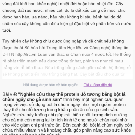
vùng đất khô hạn khắc nghiệt nhiệt đới hoặc bán nhiệt đới. Cây
chuộng đất ráo nước, nhiều cát, dù là đất xấu cũng dễ mọc, chịu
được hạn hán, ưa nắng, hầu như không bị sâu bệnh hại do đó
chăm sóc cây không cần điều kiện gì đặc biệt về phân bón và nước
tưới.
Tuy nhiên cây không chịu được úng ngập và dễ chết nếu không
được thoát Số hóa bởi Trung tâm Học liệu và Công nghệ thông tin –
ĐHTN http://lrc.vn Luận văn thạc sĩ Chăn nuôi 4 nước tốt. Hệ thống
rễ phát triển mạnh nếu được trồng từ hạt, phình to như củ màu
trắng với rễ bên thưa. Nếu trồng bằng cách giâm cành, hệ thống rễ
sẽ không phát triển như trồng bằng hạt. Cây bắt đầu cho quả từ
thân, cành và nhánh sau 6 đến 8 tháng trồng (Brossa, 2008).
Nội dung được bảo vệ bản quyền —
Tải xuống đầy đủ
Gỗ chùm ngây khá mềm, giòn nên thân cành dễ bị gãy trong mưa
Bài viết
"Nghiên cứu thay thế protein đỗ tương bằng bột lá
bão. Do đó nếu trồng cây để khai thác sử dụng người trồng thường
chùm ngây cho gà sinh sản"
trình bày một nghiên cứu quan
trọng về việc sử dụng bột lá chùm ngây như một nguồn protein
cắt ngọn cây khi đạt độ cao nhất định, vừa tiện thu hái; vừa kích
thay thế cho đỗ tương trong khẩu phần ăn của gà sinh sản.
thích cây đâm tược, nảy cành theo cấp số nhân như tán dù; vừa
Nghiên cứu này không chỉ giúp cải thiện chất lượng dinh dưỡng
hạn chế thiệt hại do gãy đổ. Ở Việt Nam cây trổ hoa tập trung chủ
cho gà mà còn mang lại lợi ích kinh tế cho người chăn nuôi nhờ
yếu từ tháng 1 đến tháng 2 hàng năm. Cây ra hoa rất sớm, thường
vào việc giảm chi phí thức ăn. Bên cạnh đó, bột lá chùm ngây còn
chứa nhiều vitamin và khoáng chất, góp phần nâng cao sức khỏe
ra ngay trong năm đầu tiên, khoảng 6 tháng sau khi trồng.