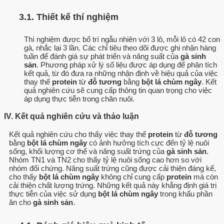
3.1. Thiết kế thí nghiệm
Thí nghiệm được bố trí ngẫu nhiên với 3 lô, mỗi lô có 42 con
gà, nhắc lại 3 lần. Các chỉ tiêu theo dõi được ghi nhận hàng
tuần để đánh giá sự phát triển và năng suất của
gà sinh
sản
. Phương pháp xử lý số liệu được áp dụng để phân tích
kết quả, từ đó đưa ra những nhận định về hiệu quả của việc
thay thế
protein
từ
đỗ tương
bằng
bột lá chùm ngây
. Kết
quả nghiên cứu sẽ cung cấp thông tin quan trọng cho việc
áp dụng thực tiễn trong chăn nuôi.
IV. Kết quả nghiên cứu và thảo luận
Kết quả nghiên cứu cho thấy việc thay thế
protein
từ
đỗ tương
bằng
bột lá chùm ngây
có ảnh hưởng tích cực đến tỷ lệ nuôi
sống, khối lượng cơ thể và năng suất trứng của
gà sinh sản
.
Nhóm TN1 và TN2 cho thấy tỷ lệ nuôi sống cao hơn so với
nhóm đối chứng. Năng suất trứng cũng được cải thiện đáng kể,
cho thấy
bột lá chùm ngây
không chỉ cung cấp
protein
mà còn
cải thiện chất lượng trứng. Những kết quả này khẳng định giá trị
thực tiễn của việc sử dụng
bột lá chùm ngây
trong khẩu phần
ăn cho
gà sinh sản
.