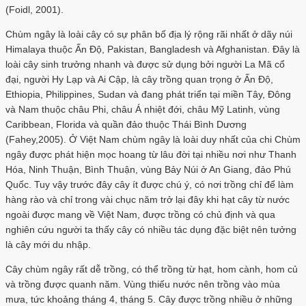
(Foidl, 2001).
Chùm ngây là loài cây có sự phân bố địa lý rộng rãi nhất ở dãy núi
Himalaya thuộc Ấn Độ, Pakistan, Bangladesh và Afghanistan. Đây là
loài cây sinh trưởng nhanh và được sử dụng bởi người La Mã cổ
đại, người Hy Lạp và Ai Cập, là cây trồng quan trọng ở Ấn Độ,
Ethiopia, Philippines, Sudan và đang phát triển tại miền Tây, Đông
và Nam thuộc châu Phi, châu Á nhiệt đới, châu Mỹ Latinh, vùng
Caribbean, Florida và quần đảo thuộc Thái Bình Dương
(Fahey,2005). Ở Việt Nam chùm ngây là loài duy nhất của chi Chùm
ngây được phát hiện mọc hoang từ lâu đời tại nhiều nơi như Thanh
Hóa, Ninh Thuận, Bình Thuận, vùng Bảy Núi ở An Giang, đảo Phú
Quốc. Tuy vậy trước đây cây ít được chú ý, có nơi trồng chỉ để làm
hàng rào và chỉ trong vài chục năm trở lại đây khi hạt cây từ nước
ngoài được mang về Việt Nam, được trồng có chủ định và qua
nghiên cứu người ta thấy cây có nhiều tác dụng đặc biệt nên tưởng
là cây mới du nhập.
Cây chùm ngây rất dễ trồng, có thể trồng từ hạt, hom cành, hom củ
và trồng được quanh năm. Vùng thiếu nước nên trồng vào mùa
mưa, tức khoảng tháng 4, tháng 5. Cây được trồng nhiều ở những