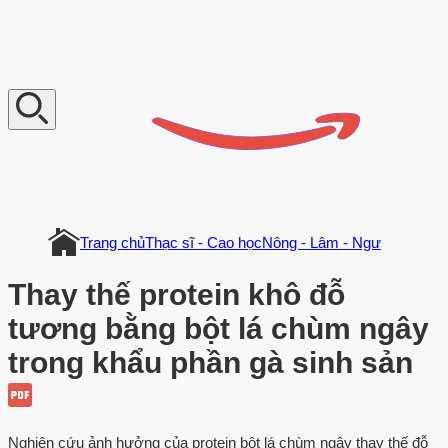
V
n
D
o
c
u
m
e
n
t
Trang chủ
Thạc sĩ - Cao học
Nông - Lâm - Ngư
Thay thế protein khô đỗ
tương bằng bột lá chùm ngây
trong khẩu phần gà sinh sản
Nghiên cứu ảnh hưởng của protein bột lá chùm ngây thay thế đỗ