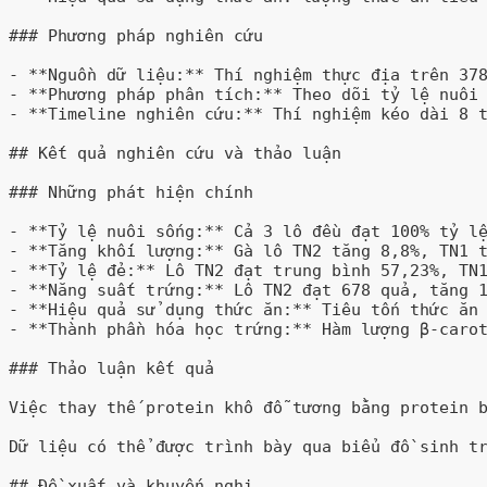
### Phương pháp nghiên cứu

- **Nguồn dữ liệu:** Thí nghiệm thực địa trên 378
- **Phương pháp phân tích:** Theo dõi tỷ lệ nuôi 
- **Timeline nghiên cứu:** Thí nghiệm kéo dài 8 t
## Kết quả nghiên cứu và thảo luận

### Những phát hiện chính

- **Tỷ lệ nuôi sống:** Cả 3 lô đều đạt 100% tỷ lệ
- **Tăng khối lượng:** Gà lô TN2 tăng 8,8%, TN1 t
- **Tỷ lệ đẻ:** Lô TN2 đạt trung bình 57,23%, TN1
- **Năng suất trứng:** Lô TN2 đạt 678 quả, tăng 1
- **Hiệu quả sử dụng thức ăn:** Tiêu tốn thức ăn 
- **Thành phần hóa học trứng:** Hàm lượng β-carot
### Thảo luận kết quả

Việc thay thế protein khô đỗ tương bằng protein 
Dữ liệu có thể được trình bày qua biểu đồ sinh tr
## Đề xuất và khuyến nghị
