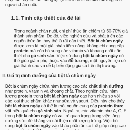
người chăn nuôi.
1.1. Tính cấp thiết của đề tài
Trong ngành chăn nuôi, chi phí thức ăn chiếm từ 60-70% giá
thành sản phẩm. Do đó, việc nghiên cứu và phát triển các
nguồn thức ăn thay thế là rất cần thiết.
Bột lá chùm ngây
được xem là một giải pháp tiềm năng, không chỉ cung cấp
protein
mà còn bổ sung các vitamin và khoáng chất cần
thiết cho
gà sinh sản
. Việc sử dụng
bột lá chùm ngây
có
thể giúp giảm phụ thuộc vào
đỗ tương
, một nguyên liệu có
giá thành cao và dễ bị biến động giá cả trên thị trường.
II. Giá trị dinh dưỡng của bột lá chùm ngây
Bột lá chùm ngây chứa hàm lượng cao các
chất dinh dưỡng
như protein, vitamin và khoáng chất. Theo nghiên cứu, hàm
lượng
protein
trong
bột lá chùm ngây
cao hơn nhiều so với
các loại thực phẩm khác như sữa và yaourt. Điều này cho thấy
bột lá chùm ngây
có thể là một nguồn cung cấp
protein thực
vật
hiệu quả cho
gà sinh sản
. Ngoài ra, các vitamin như A, C, E
trong
bột lá chùm ngây
có vai trò quan trọng trong việc tăng
cường sức đề kháng và cải thiện chất lượng trứng. Việc bổ
sung
bột lá chùm ngây
vào khẩu phần ăn có thể giúp nâng cao