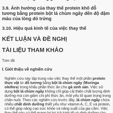
3.9.
Ảnh hưởng của thay thế protein khô đỗ
tương bằng protein bột lá chùm ngây đến độ đậm
màu của lòng đỏ trứng
3.10.
Hiệu quả kinh tế của việc thay thế
KẾT LUẬN VÀ ĐỀ NGHỊ
TÀI LIỆU THAM KHẢO
Tóm tắt
I. Giới thiệu về nghiên cứu
Nghiên cứu này tập trung vào việc thay thế một phần
protein
thực vật
từ
đỗ tương
bằng
bột lá chùm ngây
(
Moringa
oleifera
) trong khẩu phần thức ăn cho
gà sinh sản
. Việc sử
dụng
bột lá chùm ngây
không chỉ giúp cải thiện chất lượng dinh
dưỡng mà còn giảm chi phí thức ăn, một yếu tố quan trọng trong
chăn nuôi. Theo các nghiên cứu trước đây,
lá chùm ngây
chứa
nhiều
chất dinh dưỡng
thiết yếu như vitamin A, C, E và protein,
có thể giúp nâng cao sức khỏe và năng suất của gia cầm. Việc
thay thế này có thể mang lại lợi ích kinh tế và dinh dưỡng cho