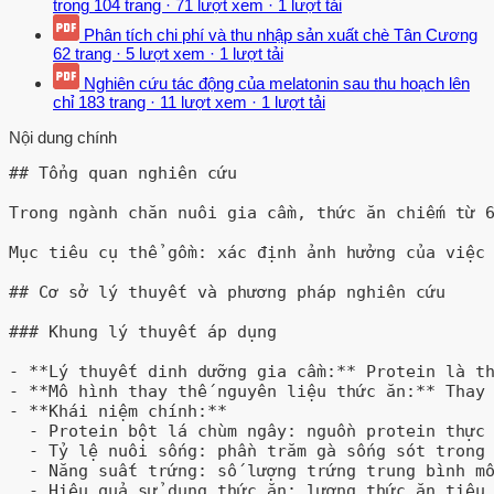
trong
104 trang
·
71 lượt xem
·
1 lượt tải
Phân tích chi phí và thu nhập sản xuất chè Tân Cương
62 trang
·
5 lượt xem
·
1 lượt tải
Nghiên cứu tác động của melatonin sau thu hoạch lên
chỉ
183 trang
·
11 lượt xem
·
1 lượt tải
Nội dung chính
## Tổng quan nghiên cứu

Trong ngành chăn nuôi gia cầm, thức ăn chiếm từ 
Mục tiêu cụ thể gồm: xác định ảnh hưởng của việc 
## Cơ sở lý thuyết và phương pháp nghiên cứu

### Khung lý thuyết áp dụng

- **Lý thuyết dinh dưỡng gia cầm:** Protein là th
- **Mô hình thay thế nguyên liệu thức ăn:** Thay 
- **Khái niệm chính:**

  - Protein bột lá chùm ngây: nguồn protein thực 
  - Tỷ lệ nuôi sống: phần trăm gà sống sót trong 
  - Năng suất trứng: số lượng trứng trung bình mỗ
  - Hiệu quả sử dụng thức ăn: lượng thức ăn tiêu 