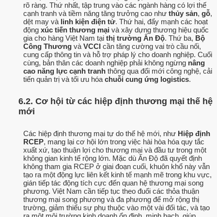
rõ ràng. Thứ nhất, tập trung vào các ngành hàng có lợi thế
cạnh tranh và tiềm năng tăng trưởng cao như
thủy sản
,
gỗ
,
dệt may và
linh kiện điện tử
. Thứ hai, đẩy mạnh các hoạt
động
xúc tiến thương mại
và xây dựng thương hiệu quốc
gia cho hàng Việt Nam tại
thị trường Ấn Độ
. Thứ ba,
Bộ
Công Thương
và
VCCI
cần tăng cường vai trò cầu nối,
cung cấp thông tin và hỗ trợ pháp lý cho doanh nghiệp. Cuối
cùng, bản thân các doanh nghiệp phải không ngừng
nâng
cao năng lực cạnh tranh
thông qua đổi mới công nghệ, cải
tiến quản trị và tối ưu hóa
chuỗi cung ứng logistics
.
6.2. Cơ hội từ các hiệp định thương mại thế hệ
mới
Các hiệp định thương mại tự do thế hệ mới, như
Hiệp định
RCEP
, mang lại cơ hội lớn trong việc hài hòa hóa quy tắc
xuất xứ, tạo thuận lợi cho thương mại và đầu tư trong một
không gian kinh tế rộng lớn. Mặc dù Ấn Độ đã quyết định
không tham gia RCEP ở giai đoạn cuối, khuôn khổ này vẫn
tạo ra một động lực liên kết kinh tế mạnh mẽ trong khu vực,
gián tiếp tác động tích cực đến quan hệ thương mại song
phương. Việt Nam cần tiếp tục theo đuổi các thỏa thuận
thương mại song phương và đa phương để mở rộng thị
trường, giảm thiểu sự phụ thuộc vào một vài đối tác, và tạo
ra một môi trường kinh doanh ổn định, minh bạch, giúp