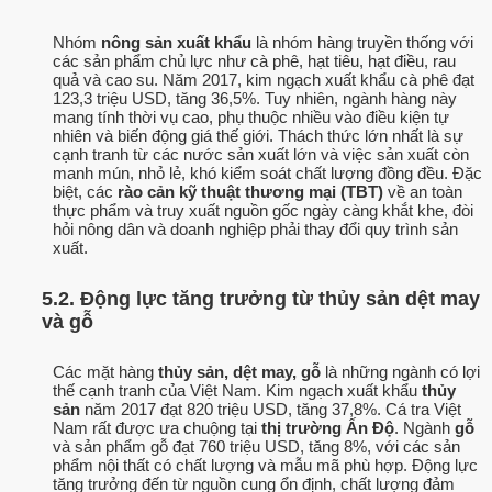
Nhóm
nông sản xuất khẩu
là nhóm hàng truyền thống với
các sản phẩm chủ lực như cà phê, hạt tiêu, hạt điều, rau
quả và cao su. Năm 2017, kim ngạch xuất khẩu cà phê đạt
123,3 triệu USD, tăng 36,5%. Tuy nhiên, ngành hàng này
mang tính thời vụ cao, phụ thuộc nhiều vào điều kiện tự
nhiên và biến động giá thế giới. Thách thức lớn nhất là sự
cạnh tranh từ các nước sản xuất lớn và việc sản xuất còn
manh mún, nhỏ lẻ, khó kiểm soát chất lượng đồng đều. Đặc
biệt, các
rào cản kỹ thuật thương mại (TBT)
về an toàn
thực phẩm và truy xuất nguồn gốc ngày càng khắt khe, đòi
hỏi nông dân và doanh nghiệp phải thay đổi quy trình sản
xuất.
5.2. Động lực tăng trưởng từ thủy sản dệt may
và gỗ
Các mặt hàng
thủy sản, dệt may, gỗ
là những ngành có lợi
thế cạnh tranh của Việt Nam. Kim ngạch xuất khẩu
thủy
sản
năm 2017 đạt 820 triệu USD, tăng 37,8%. Cá tra Việt
Nam rất được ưa chuộng tại
thị trường Ấn Độ
. Ngành
gỗ
và sản phẩm gỗ đạt 760 triệu USD, tăng 8%, với các sản
phẩm nội thất có chất lượng và mẫu mã phù hợp. Động lực
tăng trưởng đến từ nguồn cung ổn định, chất lượng đảm