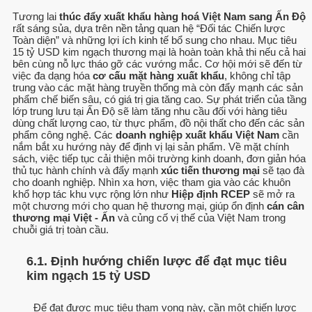
Tương lai
thúc đẩy xuất khẩu hàng hoá Việt Nam sang Ấn Độ
rất sáng sủa, dựa trên nền tảng quan hệ “Đối tác Chiến lược
Toàn diện” và những lợi ích kinh tế bổ sung cho nhau. Mục tiêu
15 tỷ USD kim ngạch thương mại là hoàn toàn khả thi nếu cả hai
bên cùng nỗ lực tháo gỡ các vướng mắc. Cơ hội mới sẽ đến từ
việc đa dạng hóa
cơ cấu mặt hàng xuất khẩu
, không chỉ tập
trung vào các mặt hàng truyền thống mà còn đẩy mạnh các sản
phẩm chế biến sâu, có giá trị gia tăng cao. Sự phát triển của tầng
lớp trung lưu tại Ấn Độ sẽ làm tăng nhu cầu đối với hàng tiêu
dùng chất lượng cao, từ thực phẩm, đồ nội thất cho đến các sản
phẩm công nghệ. Các
doanh nghiệp xuất khẩu Việt Nam
cần
nắm bắt xu hướng này để định vị lại sản phẩm. Về mặt chính
sách, việc tiếp tục cải thiện môi trường kinh doanh, đơn giản hóa
thủ tục hành chính và đẩy mạnh
xúc tiến thương mại
sẽ tạo đà
cho doanh nghiệp. Nhìn xa hơn, việc tham gia vào các khuôn
khổ hợp tác khu vực rộng lớn như
Hiệp định RCEP
sẽ mở ra
một chương mới cho quan hệ thương mại, giúp ổn định
cán cân
thương mại Việt - Ấn
và củng cố vị thế của Việt Nam trong
chuỗi giá trị toàn cầu.
6.1. Định hướng chiến lược để đạt mục tiêu
kim ngạch 15 tỷ USD
Để đạt được mục tiêu tham vọng này, cần một chiến lược