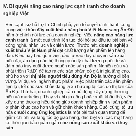
IV. Bí quyết nâng cao năng lực cạnh tranh cho doanh
nghiệp Việt
Bên cạnh sự hỗ trợ từ Chính phủ, yếu tố quyết định thành công
trong việc
thúc đẩy xuất khẩu hàng hoá Việt Nam sang Ấn Độ
nằm ở chính nội lực của doanh nghiệp. Việc
nâng cao năng lực
cạnh tranh
là một quá trình liên tục, đòi hỏi sự đầu tư bài bản về
công nghệ, nhân lực và chiến lược. Trước hết,
doanh nghiệp
xuất khẩu Việt Nam
phải đặt chất lượng sản phẩm lên hàng
đầu. Điều này bao gồm việc đầu tư vào dây chuyền sản xuất
hiện đại, áp dụng các hệ thống quản lý chất lượng quốc tế và
đảm bảo truy xuất được nguồn gốc sản phẩm. Nghiên cứu và
phát triển (R&D) để tạo ra các sản phẩm có giá trị gia tăng cao,
phù hợp với
thị hiếu người tiêu dùng Ấn Độ
là hướng đi bền
vững. Ví dụ, với ngành thực phẩm, việc phát triển các sản phẩm
tiện lợi, tốt cho sức khỏe đang là xu hướng tại các đô thị lớn của
Ấn Độ. Thứ hai, doanh nghiệp cần chủ động xây dựng thương
hiệu và marketing. Thay vì chỉ gia công hoặc xuất khẩu thô, việc
xây dựng thương hiệu riêng giúp doanh nghiệp định vị sản phẩm
ở phân khúc cao hơn và giữ chân khách hàng. Cuối cùng, tối ưu
hóa
chuỗi cung ứng logistics
là một bài toán quan trọng để
giảm chi phí và tăng tốc độ giao hàng, đặc biệt với các mặt hàng
có thời gian bảo quản ngắn như
nông sản xuất khẩu
và
thủy
sản
.