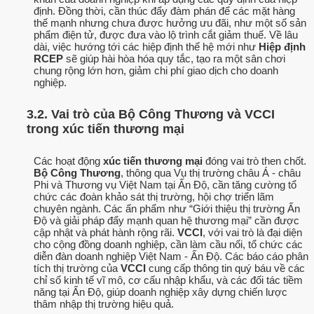
định. Đồng thời, cần thúc đẩy đàm phán để các mặt hàng
thế mạnh nhưng chưa được hưởng ưu đãi, như một số sản
phẩm điện tử, được đưa vào lộ trình cắt giảm thuế. Về lâu
dài, việc hướng tới các hiệp định thế hệ mới như
Hiệp định
RCEP
sẽ giúp hài hòa hóa quy tắc, tạo ra một sân chơi
chung rộng lớn hơn, giảm chi phí giao dịch cho doanh
nghiệp.
3.2. Vai trò của Bộ Công Thương và VCCI
trong xúc tiến thương mại
Các hoạt động
xúc tiến thương mại
đóng vai trò then chốt.
Bộ Công Thương
, thông qua Vụ thị trường châu Á - châu
Phi và Thương vụ Việt Nam tại Ấn Độ, cần tăng cường tổ
chức các đoàn khảo sát thị trường, hội chợ triển lãm
chuyên ngành. Các ấn phẩm như “Giới thiệu thị trường Ấn
Độ và giải pháp đẩy mạnh quan hệ thương mại” cần được
cập nhật và phát hành rộng rãi.
VCCI
, với vai trò là đại diện
cho cộng đồng doanh nghiệp, cần làm cầu nối, tổ chức các
diễn đàn doanh nghiệp Việt Nam - Ấn Độ. Các báo cáo phân
tích thị trường của
VCCI
cung cấp thông tin quý báu về các
chỉ số kinh tế vĩ mô, cơ cấu nhập khẩu, và các đối tác tiềm
năng tại Ấn Độ, giúp doanh nghiệp xây dựng chiến lược
thâm nhập thị trường hiệu quả.