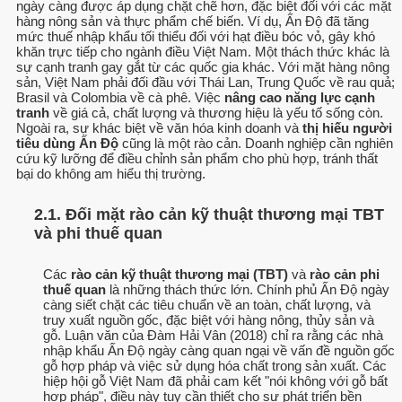
ngày càng được áp dụng chặt chẽ hơn, đặc biệt đối với các mặt
hàng nông sản và thực phẩm chế biến. Ví dụ, Ấn Độ đã tăng
mức thuế nhập khẩu tối thiểu đối với hạt điều bóc vỏ, gây khó
khăn trực tiếp cho ngành điều Việt Nam. Một thách thức khác là
sự cạnh tranh gay gắt từ các quốc gia khác. Với mặt hàng nông
sản, Việt Nam phải đối đầu với Thái Lan, Trung Quốc về rau quả;
Brasil và Colombia về cà phê. Việc
nâng cao năng lực cạnh
tranh
về giá cả, chất lượng và thương hiệu là yếu tố sống còn.
Ngoài ra, sự khác biệt về văn hóa kinh doanh và
thị hiếu người
tiêu dùng Ấn Độ
cũng là một rào cản. Doanh nghiệp cần nghiên
cứu kỹ lưỡng để điều chỉnh sản phẩm cho phù hợp, tránh thất
bại do không am hiểu thị trường.
2.1. Đối mặt rào cản kỹ thuật thương mại TBT
và phi thuế quan
Các
rào cản kỹ thuật thương mại (TBT)
và
rào cản phi
thuế quan
là những thách thức lớn. Chính phủ Ấn Độ ngày
càng siết chặt các tiêu chuẩn về an toàn, chất lượng, và
truy xuất nguồn gốc, đặc biệt với hàng nông, thủy sản và
gỗ. Luận văn của Đàm Hải Vân (2018) chỉ ra rằng các nhà
nhập khẩu Ấn Độ ngày càng quan ngại về vấn đề nguồn gốc
gỗ hợp pháp và việc sử dụng hóa chất trong sản xuất. Các
hiệp hội gỗ Việt Nam đã phải cam kết "nói không với gỗ bất
hợp pháp", điều này tuy cần thiết cho sự phát triển bền