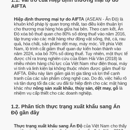
AIFTA
Hiệp định thương mại tự do AIFTA
(ASEAN - Ấn Độ) là
khuôn khổ pháp lý quan trọng nhất, tạo điều kiện thuận lợi
cho thương mại hàng hóa giữa hai bên. Theo cam kết, Ấn
Độ xóa bỏ thuế quan cho 80% số dòng thuế vào năm 2016,
tập trung vào các mặt hàng như động vật sống, thịt, cá, rau
quả, hóa chất, sản phẩm dệt may, máy móc. Về phía Việt
Nam, lộ trình cắt giảm thuế quan dự kiến hoàn thành vào
năm 2024, xóa bỏ 70% số dòng thuế. Tuy nhiên, một thực tế
được chỉ ra trong nghiên cứu của Đàm Hải Vân (2018) là
nhiều nhóm hàng chủ lực của Việt Nam như điện thoại, máy
vi tính và linh kiện lại không thuộc nhóm được giảm thuế từ
AIFTA. Điều này làm giảm giá trị gia tăng và lợi thế cạnh
tranh của các sản phẩm công nghệ cao. Do đó, việc hiểu rõ
và tận dụng tối đa các ưu đãi từ hiệp định cho các mặt hàng
khác như
nông sản xuất khẩu
,
thủy sản, dệt may, gỗ
là
nhiệm vụ cấp thiết cho các doanh nghiệp.
1.2. Phân tích thực trạng xuất khẩu sang Ấn
Độ gần đây
Thực trạng xuất khẩu sang Ấn Độ
của Việt Nam cho thấy