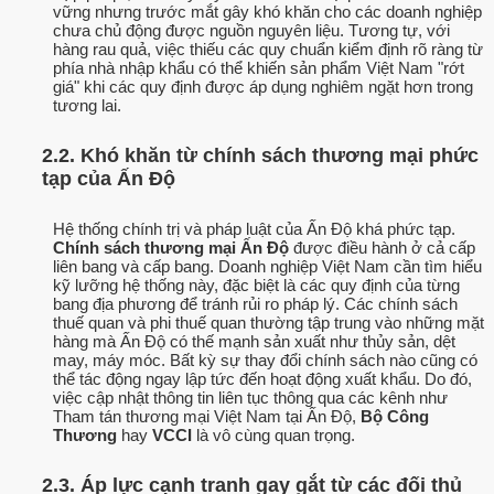
vững nhưng trước mắt gây khó khăn cho các doanh nghiệp
chưa chủ động được nguồn nguyên liệu. Tương tự, với
hàng rau quả, việc thiếu các quy chuẩn kiểm định rõ ràng từ
phía nhà nhập khẩu có thể khiến sản phẩm Việt Nam "rớt
giá" khi các quy định được áp dụng nghiêm ngặt hơn trong
tương lai.
2.2. Khó khăn từ chính sách thương mại phức
tạp của Ấn Độ
Hệ thống chính trị và pháp luật của Ấn Độ khá phức tạp.
Chính sách thương mại Ấn Độ
được điều hành ở cả cấp
liên bang và cấp bang. Doanh nghiệp Việt Nam cần tìm hiểu
kỹ lưỡng hệ thống này, đặc biệt là các quy định của từng
bang địa phương để tránh rủi ro pháp lý. Các chính sách
thuế quan và phi thuế quan thường tập trung vào những mặt
hàng mà Ấn Độ có thế mạnh sản xuất như thủy sản, dệt
may, máy móc. Bất kỳ sự thay đổi chính sách nào cũng có
thể tác động ngay lập tức đến hoạt động xuất khẩu. Do đó,
việc cập nhật thông tin liên tục thông qua các kênh như
Tham tán thương mại Việt Nam tại Ấn Độ,
Bộ Công
Thương
hay
VCCI
là vô cùng quan trọng.
2.3. Áp lực cạnh tranh gay gắt từ các đối thủ