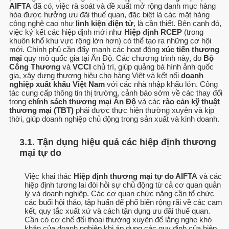
AIFTA
đã có, việc rà soát và đề xuất mở rộng danh mục hàng
hóa được hưởng ưu đãi thuế quan, đặc biệt là các mặt hàng
công nghệ cao như
linh kiện điện tử
, là cần thiết. Bên cạnh đó,
việc ký kết các hiệp định mới như
Hiệp định RCEP
(trong
khuôn khổ khu vực rộng lớn hơn) có thể tạo ra những cơ hội
mới. Chính phủ cần đẩy mạnh các hoạt động
xúc tiến thương
mại
quy mô quốc gia tại Ấn Độ. Các chương trình này, do
Bộ
Công Thương
và
VCCI
chủ trì, giúp quảng bá hình ảnh quốc
gia, xây dựng thương hiệu cho hàng Việt và kết nối
doanh
nghiệp xuất khẩu Việt Nam
với các nhà nhập khẩu lớn. Công
tác cung cấp thông tin thị trường, cảnh báo sớm về các thay đổi
trong
chính sách thương mại Ấn Độ
và các
rào cản kỹ thuật
thương mại (TBT)
phải được thực hiện thường xuyên và kịp
thời, giúp doanh nghiệp chủ động trong sản xuất và kinh doanh.
3.1. Tận dụng hiệu quả các hiệp định thương
mại tự do
Việc khai thác
Hiệp định thương mại tự do AIFTA
và các
hiệp định tương lai đòi hỏi sự chủ động từ cả cơ quan quản
lý và doanh nghiệp. Các cơ quan chức năng cần tổ chức
các buổi hội thảo, tập huấn để phổ biến rộng rãi về các cam
kết, quy tắc xuất xứ và cách tận dụng ưu đãi thuế quan.
Cần có cơ chế đối thoại thường xuyên để lắng nghe khó
khăn của doanh nghiệp khi áp dụng các quy định của hiệp