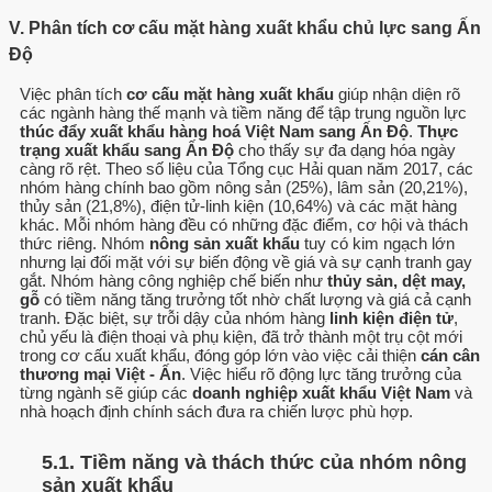
V. Phân tích cơ cấu mặt hàng xuất khẩu chủ lực sang Ấn
Độ
Việc phân tích
cơ cấu mặt hàng xuất khẩu
giúp nhận diện rõ
các ngành hàng thế mạnh và tiềm năng để tập trung nguồn lực
thúc đẩy xuất khẩu hàng hoá Việt Nam sang Ấn Độ
.
Thực
trạng xuất khẩu sang Ấn Độ
cho thấy sự đa dạng hóa ngày
càng rõ rệt. Theo số liệu của Tổng cục Hải quan năm 2017, các
nhóm hàng chính bao gồm nông sản (25%), lâm sản (20,21%),
thủy sản (21,8%), điện tử-linh kiện (10,64%) và các mặt hàng
khác. Mỗi nhóm hàng đều có những đặc điểm, cơ hội và thách
thức riêng. Nhóm
nông sản xuất khẩu
tuy có kim ngạch lớn
nhưng lại đối mặt với sự biến động về giá và sự cạnh tranh gay
gắt. Nhóm hàng công nghiệp chế biến như
thủy sản, dệt may,
gỗ
có tiềm năng tăng trưởng tốt nhờ chất lượng và giá cả cạnh
tranh. Đặc biệt, sự trỗi dậy của nhóm hàng
linh kiện điện tử
,
chủ yếu là điện thoại và phụ kiện, đã trở thành một trụ cột mới
trong cơ cấu xuất khẩu, đóng góp lớn vào việc cải thiện
cán cân
thương mại Việt - Ấn
. Việc hiểu rõ động lực tăng trưởng của
từng ngành sẽ giúp các
doanh nghiệp xuất khẩu Việt Nam
và
nhà hoạch định chính sách đưa ra chiến lược phù hợp.
5.1. Tiềm năng và thách thức của nhóm nông
sản xuất khẩu