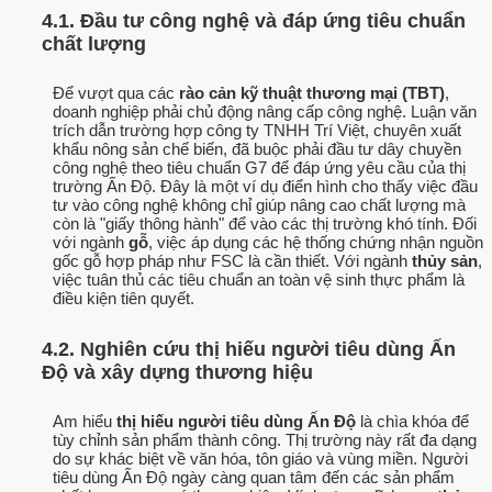
4.1. Đầu tư công nghệ và đáp ứng tiêu chuẩn
chất lượng
Để vượt qua các
rào cản kỹ thuật thương mại (TBT)
,
doanh nghiệp phải chủ động nâng cấp công nghệ. Luận văn
trích dẫn trường hợp công ty TNHH Trí Việt, chuyên xuất
khẩu nông sản chế biến, đã buộc phải đầu tư dây chuyền
công nghệ theo tiêu chuẩn G7 để đáp ứng yêu cầu của thị
trường Ấn Độ. Đây là một ví dụ điển hình cho thấy việc đầu
tư vào công nghệ không chỉ giúp nâng cao chất lượng mà
còn là "giấy thông hành" để vào các thị trường khó tính. Đối
với ngành
gỗ
, việc áp dụng các hệ thống chứng nhận nguồn
gốc gỗ hợp pháp như FSC là cần thiết. Với ngành
thủy sản
,
việc tuân thủ các tiêu chuẩn an toàn vệ sinh thực phẩm là
điều kiện tiên quyết.
4.2. Nghiên cứu thị hiếu người tiêu dùng Ấn
Độ và xây dựng thương hiệu
Am hiểu
thị hiếu người tiêu dùng Ấn Độ
là chìa khóa để
tùy chỉnh sản phẩm thành công. Thị trường này rất đa dạng
do sự khác biệt về văn hóa, tôn giáo và vùng miền. Người
tiêu dùng Ấn Độ ngày càng quan tâm đến các sản phẩm