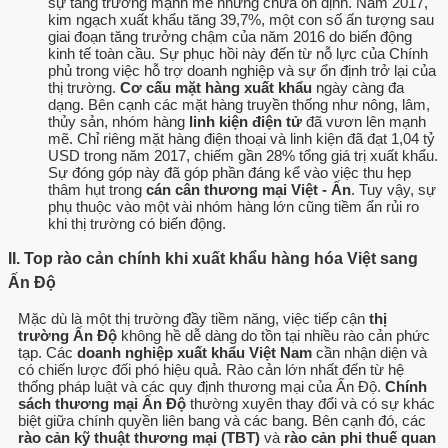
sự tăng trưởng mạnh mẽ nhưng chưa ổn định. Năm 2017,
kim ngạch xuất khẩu tăng 39,7%, một con số ấn tượng sau
giai đoạn tăng trưởng chậm của năm 2016 do biến động
kinh tế toàn cầu. Sự phục hồi này đến từ nỗ lực của Chính
phủ trong việc hỗ trợ doanh nghiệp và sự ổn định trở lại của
thị trường.
Cơ cấu mặt hàng xuất khẩu
ngày càng đa
dạng. Bên cạnh các mặt hàng truyền thống như nông, lâm,
thủy sản, nhóm hàng
linh kiện điện tử
đã vươn lên mạnh
mẽ. Chỉ riêng mặt hàng điện thoại và linh kiện đã đạt 1,04 tỷ
USD trong năm 2017, chiếm gần 28% tổng giá trị xuất khẩu.
Sự đóng góp này đã góp phần đáng kể vào việc thu hẹp
thâm hụt trong
cán cân thương mại Việt - Ấn
. Tuy vậy, sự
phụ thuộc vào một vài nhóm hàng lớn cũng tiềm ẩn rủi ro
khi thị trường có biến động.
II. Top rào cản chính khi xuất khẩu hàng hóa Việt sang
Ấn Độ
Mặc dù là một thị trường đầy tiềm năng, việc tiếp cận
thị
trường Ấn Độ
không hề dễ dàng do tồn tại nhiều rào cản phức
tạp. Các
doanh nghiệp xuất khẩu Việt Nam
cần nhận diện và
có chiến lược đối phó hiệu quả. Rào cản lớn nhất đến từ hệ
thống pháp luật và các quy định thương mại của Ấn Độ.
Chính
sách thương mại Ấn Độ
thường xuyên thay đổi và có sự khác
biệt giữa chính quyền liên bang và các bang. Bên cạnh đó, các
rào cản kỹ thuật thương mại (TBT)
và
rào cản phi thuế quan