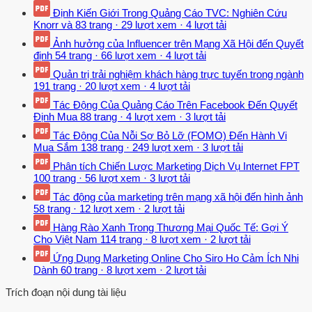
Định Kiến Giới Trong Quảng Cáo TVC: Nghiên Cứu
Knorr và
83 trang
·
29 lượt xem
·
4 lượt tải
Ảnh hưởng của Influencer trên Mạng Xã Hội đến Quyết
định
54 trang
·
66 lượt xem
·
4 lượt tải
Quản trị trải nghiệm khách hàng trực tuyến trong ngành
191 trang
·
20 lượt xem
·
4 lượt tải
Tác Động Của Quảng Cáo Trên Facebook Đến Quyết
Định Mua
88 trang
·
4 lượt xem
·
3 lượt tải
Tác Động Của Nỗi Sợ Bỏ Lỡ (FOMO) Đến Hành Vi
Mua Sắm
138 trang
·
249 lượt xem
·
3 lượt tải
Phân tích Chiến Lược Marketing Dịch Vụ Internet FPT
100 trang
·
56 lượt xem
·
3 lượt tải
Tác động của marketing trên mạng xã hội đến hình ảnh
58 trang
·
12 lượt xem
·
2 lượt tải
Hàng Rào Xanh Trong Thương Mại Quốc Tế: Gợi Ý
Cho Việt Nam
114 trang
·
8 lượt xem
·
2 lượt tải
Ứng Dụng Marketing Online Cho Siro Ho Cảm Ích Nhi
Dành
60 trang
·
8 lượt xem
·
2 lượt tải
Trích đoạn nội dung tài liệu