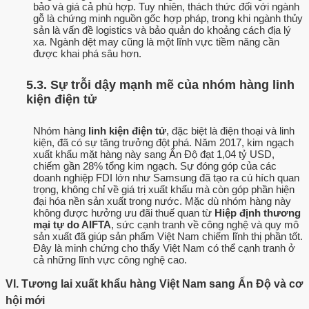
bảo và giá cả phù hợp. Tuy nhiên, thách thức đối với ngành
gỗ là chứng minh nguồn gốc hợp pháp, trong khi ngành thủy
sản là vấn đề logistics và bảo quản do khoảng cách địa lý
xa. Ngành dệt may cũng là một lĩnh vực tiềm năng cần
được khai phá sâu hơn.
5.3. Sự trỗi dậy mạnh mẽ của nhóm hàng linh
kiện điện tử
Nhóm hàng
linh kiện điện tử
, đặc biệt là điện thoại và linh
kiện, đã có sự tăng trưởng đột phá. Năm 2017, kim ngạch
xuất khẩu mặt hàng này sang Ấn Độ đạt 1,04 tỷ USD,
chiếm gần 28% tổng kim ngạch. Sự đóng góp của các
doanh nghiệp FDI lớn như Samsung đã tạo ra cú hích quan
trọng, không chỉ về giá trị xuất khẩu mà còn góp phần hiện
đại hóa nền sản xuất trong nước. Mặc dù nhóm hàng này
không được hưởng ưu đãi thuế quan từ
Hiệp định thương
mại tự do AIFTA
, sức cạnh tranh về công nghệ và quy mô
sản xuất đã giúp sản phẩm Việt Nam chiếm lĩnh thị phần tốt.
Đây là minh chứng cho thấy Việt Nam có thể cạnh tranh ở
cả những lĩnh vực công nghệ cao.
VI. Tương lai xuất khẩu hàng Việt Nam sang Ấn Độ và cơ
hội mới