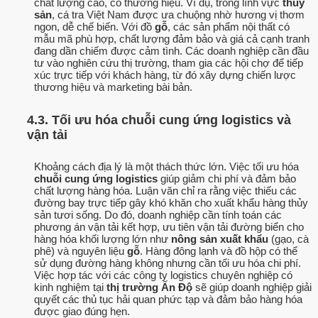
chất lượng cao, có thương hiệu. Ví dụ, trong lĩnh vực
thủy
sản
, cá tra Việt Nam được ưa chuộng nhờ hương vị thơm
ngon, dễ chế biến. Với đồ
gỗ
, các sản phẩm nội thất có
mẫu mã phù hợp, chất lượng đảm bảo và giá cả cạnh tranh
đang dần chiếm được cảm tình. Các doanh nghiệp cần đầu
tư vào nghiên cứu thị trường, tham gia các hội chợ để tiếp
xúc trực tiếp với khách hàng, từ đó xây dựng chiến lược
thương hiệu và marketing bài bản.
4.3. Tối ưu hóa chuỗi cung ứng logistics và
vận tải
Khoảng cách địa lý là một thách thức lớn. Việc tối ưu hóa
chuỗi cung ứng logistics
giúp giảm chi phí và đảm bảo
chất lượng hàng hóa. Luận văn chỉ ra rằng việc thiếu các
đường bay trực tiếp gây khó khăn cho xuất khẩu hàng thủy
sản tươi sống. Do đó, doanh nghiệp cần tính toán các
phương án vận tải kết hợp, ưu tiên vận tải đường biển cho
hàng hóa khối lượng lớn như
nông sản xuất khẩu
(gạo, cà
phê) và nguyên liệu
gỗ
. Hàng đông lạnh và đồ hộp có thể
sử dụng đường hàng không nhưng cần tối ưu hóa chi phí.
Việc hợp tác với các công ty logistics chuyên nghiệp có
kinh nghiệm tại
thị trường Ấn Độ
sẽ giúp doanh nghiệp giải
quyết các thủ tục hải quan phức tạp và đảm bảo hàng hóa
được giao đúng hẹn.