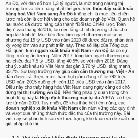
Ấn Độ, với dân số hơn 1,3 tỷ người, là một trong những thị
trường lớn và tiềm năng nhất thế giới. Việc
thúc đẩy xuất khẩu
hàng hoá Việt Nam sang Ấn Độ
không chỉ là mục tiêu chiến
lược mà còn là cơ hội vàng cho các doanh nghiệp Việt. Quan hệ
hai nước đã được nâng cấp thành “Đối tác Chiến lược Toàn
diện” vào tháng 9/2016, tạo nền tảng chính trị vững chắc cho
hợp tác kinh tế. Mục tiêu đưa kim ngạch thương mại song
phương đạt 15 tỷ USD vào năm 2020 đã được đặt ra, phản ánh
kỳ vọng lớn vào sự phát triển này. Theo số liệu của Tổng cục
Hải quan,
kim ngạch xuất khẩu Việt Nam - Ấn Độ
đã có sự
tăng trưởng ấn tượng. Năm 2017, tổng kim ngạch thương mại
hai chiều đạt 7,5 tỷ USD, tăng 40,5% so với năm 2016. Đáng
chú ý, xuất khẩu từ Việt Nam đạt gần 3,76 tỷ USD, tăng mạnh
39,7%. Sự tăng trưởng này giúp
cán cân thương mại Việt - Ấn
dần được cải thiện, mức thâm hụt giảm đáng kể từ 792 triệu
USD năm 2015 xuống chỉ còn 110 triệu USD vào năm 2017.
Điều này cho thấy hàng hóa Việt Nam đang ngày càng có chỗ
đứng tại
thị trường Ấn Độ
. Nền tảng pháp lý quan trọng cho
hoạt động này là
Hiệp định thương mại tự do AIFTA
, có hiệu
lực từ năm 2010. Tuy nhiên, để khai thác hết tiềm năng, các
doanh nghiệp xuất khẩu Việt Nam
cần nắm vững các quy định
và vượt qua những thách thức đặc thù của thị trường này. Bài
viết này sẽ phân tích sâu về thực trạng, khó khăn và đề xuất các
giải pháp khả thi.
1.1. Vai trò của Hiệp định thương mại tự do