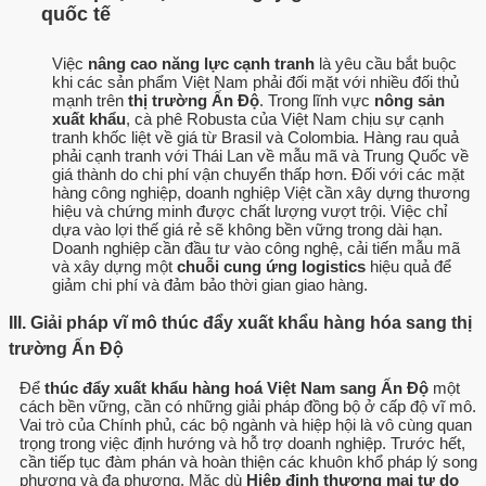
quốc tế
Việc
nâng cao năng lực cạnh tranh
là yêu cầu bắt buộc
khi các sản phẩm Việt Nam phải đối mặt với nhiều đối thủ
mạnh trên
thị trường Ấn Độ
. Trong lĩnh vực
nông sản
xuất khẩu
, cà phê Robusta của Việt Nam chịu sự cạnh
tranh khốc liệt về giá từ Brasil và Colombia. Hàng rau quả
phải cạnh tranh với Thái Lan về mẫu mã và Trung Quốc về
giá thành do chi phí vận chuyển thấp hơn. Đối với các mặt
hàng công nghiệp, doanh nghiệp Việt cần xây dựng thương
hiệu và chứng minh được chất lượng vượt trội. Việc chỉ
dựa vào lợi thế giá rẻ sẽ không bền vững trong dài hạn.
Doanh nghiệp cần đầu tư vào công nghệ, cải tiến mẫu mã
và xây dựng một
chuỗi cung ứng logistics
hiệu quả để
giảm chi phí và đảm bảo thời gian giao hàng.
III. Giải pháp vĩ mô thúc đẩy xuất khẩu hàng hóa sang thị
trường Ấn Độ
Để
thúc đẩy xuất khẩu hàng hoá Việt Nam sang Ấn Độ
một
cách bền vững, cần có những giải pháp đồng bộ ở cấp độ vĩ mô.
Vai trò của Chính phủ, các bộ ngành và hiệp hội là vô cùng quan
trọng trong việc định hướng và hỗ trợ doanh nghiệp. Trước hết,
cần tiếp tục đàm phán và hoàn thiện các khuôn khổ pháp lý song
phương và đa phương. Mặc dù
Hiệp định thương mại tự do