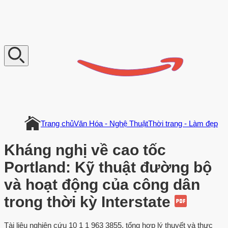
V
n
D
o
c
u
m
e
n
t
Trang chủ
Văn Hóa - Nghệ Thuật
Thời trang - Làm đẹp
Kháng nghị về cao tốc
Portland: Kỹ thuật đường bộ
và hoạt động của công dân
trong thời kỳ Interstate
Tài liệu nghiên cứu 10 1 1 963 3855, tổng hợp lý thuyết và thực