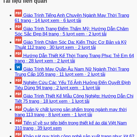
Tài liệu liên quan
Giáo Trình Tiếng Anh Chuyên Ngành May Thời Trang
61 trang
·
14 lượt xem
·
6 lượt tải
Giáo Trình Trang Điểm Thẩm Mỹ: Hướng Dẫn Chăm
Sóc Sắc Đẹp
84 trang
·
5 lượt xem
·
2 lượt tải
Giáo Trình Chăm Sóc Da: Kiến Thức Cơ Bản và Kỹ
Thuật
112 trang
·
30 lượt xem
·
2 lượt tải
Hướng Dẫn Thiết Kế Thời Trang Trang Phục Trẻ Em
64
trang
·
28 lượt xem
·
2 lượt tải
Giáo Trình May Quần Âu Nam Nữ Ngành Thời Trang
Trung Cấp
105 trang
·
11 lượt xem
·
2 lượt tải
Nghiên Cứu Các Yếu Tố Ảnh Hưởng Đến Quyết Định
Tiêu Dùng
94 trang
·
2 lượt xem
·
1 lượt tải
Giáo Trình Thiết Kế Mẫu Công Nghiệp: Hướng Dẫn Chi
Tiết
75 trang
·
18 lượt xem
·
1 lượt tải
Quản lý chất lượng sản phẩm trong ngành may thời
trang
113 trang
·
8 lượt xem
·
1 lượt tải
Tiến sĩ về sự tiếp biến trong thiết kế áo dài Việt Nam
310 trang
·
39 lượt xem
Khảo sát quy trình công nghệ sản xuất trang phục lót
62