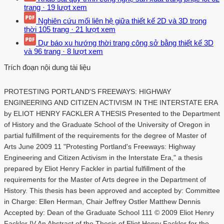
trang
·
19 lượt xem
Nghiên cứu mối liên hệ giữa thiết kế 2D và 3D trong
thời
105 trang
·
21 lượt xem
Dự báo xu hướng thời trang công sở bằng thiết kế 3D
và
96 trang
·
8 lượt xem
Trích đoạn nội dung tài liệu
PROTESTING PORTLAND'S FREEWAYS: HIGHWAY
ENGINEERING AND CITIZEN ACTIVISM IN THE INTERSTATE ERA
by ELIOT HENRY FACKLER A THESIS Presented to the Department
of History and the Graduate School of the University of Oregon in
partial fulfillment of the requirements for the degree of Master of
Arts June 2009 11 "Protesting Portland's Freeways: Highway
Engineering and Citizen Activism in the Interstate Era," a thesis
prepared by Eliot Henry Fackler in partial fulfillment of the
requirements for the Master of Arts degree in the Department of
History. This thesis has been approved and accepted by: Committee
in Charge: Ellen Herman, Chair Jeffrey Ostler Matthew Dennis
Accepted by: Dean of the Graduate School 111 © 2009 Eliot Henry
Fackler IV An Abstract of the Thesis of Eliot Henry Fackler for the