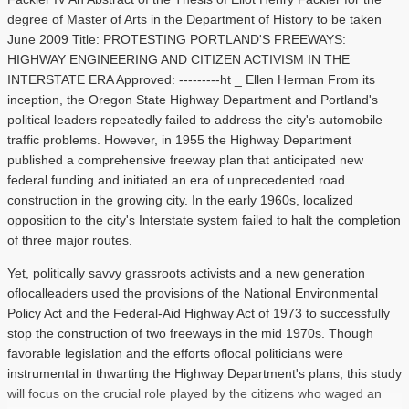
degree of Master of Arts in the Department of History to be taken
June 2009 Title: PROTESTING PORTLAND'S FREEWAYS:
HIGHWAY ENGINEERING AND CITIZEN ACTIVISM IN THE
INTERSTATE ERA Approved: ---------ht _ Ellen Herman From its
inception, the Oregon State Highway Department and Portland's
political leaders repeatedly failed to address the city's automobile
traffic problems. However, in 1955 the Highway Department
published a comprehensive freeway plan that anticipated new
federal funding and initiated an era of unprecedented road
construction in the growing city. In the early 1960s, localized
opposition to the city's Interstate system failed to halt the completion
of three major routes.
Yet, politically savvy grassroots activists and a new generation
oflocalleaders used the provisions of the National Environmental
Policy Act and the Federal-Aid Highway Act of 1973 to successfully
stop the construction of two freeways in the mid 1970s. Though
favorable legislation and the efforts oflocal politicians were
instrumental in thwarting the Highway Department's plans, this study
will focus on the crucial role played by the citizens who waged an