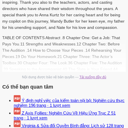
inspiring. Thank you also to the teachers, actors, and casting
directors who have shared their wisdom throughout the years. A
special thank you to Anna Kurtz for her caring heart and for being
my copilot on this journey, Mandy Butler for her keen eye, my father
for his unending support, and Nate for his love and compassion.
TABLE OF CONTENTS Abstract .8 Chapter One: Get a Job: That
Pays You.11 Strengths and Weaknesses.12 Chapter Two: Before
The Audition .14 How to Choose Your Pieces .14 Rehearsing Your
Pieces.19 Do Your Homework.21 Chapter Three: The Actor’s
Toolbox.30 Chapter Four: The Look.36 Chapter Five: The Audition
.39 Speaking to the Accompanist.40 The Slate is Your Friend.44
The Dreaded Dance Call.44 Chapter Six: After the Audition.47 The
Nội dung được bảo vệ bản quyền —
Tải xuống đầy đủ
Audition Journal.53 Books for Further Reading.54 Appendix A:
Có thể bạn quan tâm
Songs & Monologues to Avoid.55 Appendix B: Where To Find
Auditions.56 Appendix C: Resume Example.60 Appendix D: Essence
Ý định nghỉ việc của kiểm toán nội bộ: Nghiên cứu thực
Questionnaire.61 Appendix E: Audition Journal.62 Appendix F:
nghiệm
196 trang
·
1 lượt xem
Course Proposal, Syllabus, SETC Proposal.74 v Abstract AUDITION
Z Axis Follies: Nghiên Cứu Về Hiệu Ứng Trục Z
51
TECHNIQUE: A SURVIVAL GUIDE (FOR COLLEGE
trang
·
1 lượt xem
UNDERGRADUATE STUDENTS ) By Meghan Kathleen Kelleher,
Virginia & Sửa đổi Quyền Bình đẳng: Lịch sử
128 trang
MFA. A thesis submitted in partial fulfillment of the requirements for