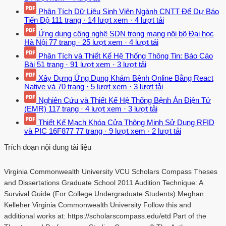
Phân Tích Dữ Liệu Sinh Viên Ngành CNTT Để Dự Báo
Tiến Độ
111 trang
·
14 lượt xem
·
4 lượt tải
Ứng dụng công nghệ SDN trong mạng nội bộ Đại học
Hà Nội
77 trang
·
25 lượt xem
·
4 lượt tải
Phân Tích và Thiết Kế Hệ Thống Thông Tin: Báo Cáo
Bài
51 trang
·
91 lượt xem
·
3 lượt tải
Xây Dựng Ứng Dụng Khám Bệnh Online Bằng React
Native và
70 trang
·
5 lượt xem
·
3 lượt tải
Nghiên Cứu và Thiết Kế Hệ Thống Bệnh Án Điện Tử
(EMR)
117 trang
·
4 lượt xem
·
3 lượt tải
Thiết Kế Mạch Khóa Cửa Thông Minh Sử Dụng RFID
và PIC 16F877
77 trang
·
9 lượt xem
·
2 lượt tải
Trích đoạn nội dung tài liệu
Virginia Commonwealth University VCU Scholars Compass Theses
and Dissertations Graduate School 2011 Audition Technique: A
Survival Guide (For College Undergraduate Students) Meghan
Kelleher Virginia Commonwealth University Follow this and
additional works at: https://scholarscompass.edu/etd Part of the