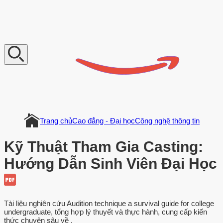
V
n
D
o
c
u
m
e
n
t
Trang chủ
Cao đẳng - Đại học
Công nghệ thông tin
Kỹ Thuật Tham Gia Casting:
Hướng Dẫn Sinh Viên Đại Học
Tài liệu nghiên cứu Audition technique a survival guide for college
undergraduate, tổng hợp lý thuyết và thực hành, cung cấp kiến
thức chuyên sâu về .