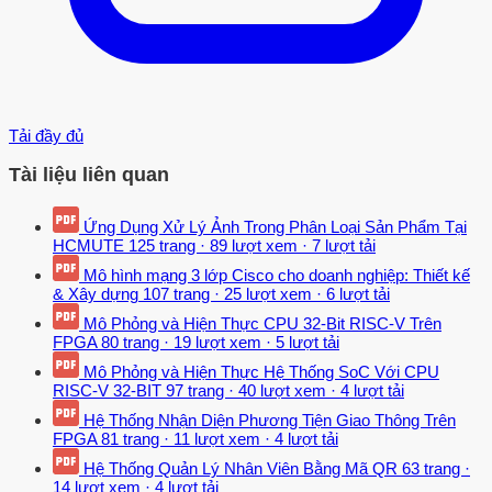
Tải đầy đủ
Tài liệu liên quan
Ứng Dụng Xử Lý Ảnh Trong Phân Loại Sản Phẩm Tại
HCMUTE
125 trang
·
89 lượt xem
·
7 lượt tải
Mô hình mạng 3 lớp Cisco cho doanh nghiệp: Thiết kế
& Xây dựng
107 trang
·
25 lượt xem
·
6 lượt tải
Mô Phỏng và Hiện Thực CPU 32-Bit RISC-V Trên
FPGA
80 trang
·
19 lượt xem
·
5 lượt tải
Mô Phỏng và Hiện Thực Hệ Thống SoC Với CPU
RISC-V 32-BIT
97 trang
·
40 lượt xem
·
4 lượt tải
Hệ Thống Nhận Diện Phương Tiện Giao Thông Trên
FPGA
81 trang
·
11 lượt xem
·
4 lượt tải
Hệ Thống Quản Lý Nhân Viên Bằng Mã QR
63 trang
·
14 lượt xem
·
4 lượt tải