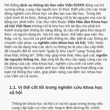
Hệ thống
dịch vụ thông tin thư viện Viện KHXH
đóng vai trò
xương sống, cung cấp nguồn lực tri thức thiết yếu cho các hoạt
động nghiên cứu khoa học và đào tạo sau đại học. Trong bối
cảnh kinh tế tri thức, thông tin không chỉ là tài nguyên mà còn là
động lực phát triển. Các thư viện thuộc
Viện Hàn lâm Khoa học
xã hội Việt Nam
không chỉ là kho lưu trữ tài liệu mà phải trở
thành trung tâm thông tin năng động, là cầu nối giữa kho tàng tri
thức và người dùng tin. Vai trò này được thể hiện qua việc thu
thập, xử lý, lưu trữ và phổ biến thông tin, đặc biệt là các thông tin
chuyên sâu phục vụ
nghiên cứu khoa học xã hội
. Việc hoàn
thiện và đa dạng hóa các dịch vụ thông tin là yêu cầu cấp thiết
để chuyển đổi từ mô hình “quản lý kho sách” sang “trung tâm
khai thác thông tin”. Điều này giúp khai thác hiệu quả các
nguồn
tài nguyên thông tin
, đáp ứng tối đa nhu cầu ngày càng cao và
đa dạng của các nhà khoa học, nghiên cứu sinh và sinh viên.
Chất lượng dịch vụ phản ánh trực tiếp hiệu quả hoạt động của
toàn hệ thống thư viện, góp phần nâng cao tiềm lực khoa học
của Viện và cả nước.
1.1. Vị thế cốt lõi trong nghiên cứu khoa học
xã hội
Thông tin khoa học xã hội có vai trò quan trọng trong việc
cung cấp luận cứ cho việc hoạch định đường lối, chính