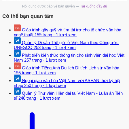
Quá trình này báo hiệu những thay đổi đa dạng, rộng lớn và với tốc
Nội dung được bảo vệ bản quyền —
Tải xuống đầy đủ
độ nhanh. Xu thế mới là giảm lao động chân tay, lao động dây
Có thể bạn quan tâm
chuyền và tăng lao động có hàm lượng khoa học cao, lao động với
máy móc tự động hóa. Tỉ lệ thời gian lao động trực tiếp của con
Giáo trình gây quỹ và tìm tài trợ cho tổ chức văn hóa
người làm biến đổi vật chất ngày càng ít đi: Với việc tự động hóa
nghệ thuật
159 trang
·
1 lượt xem
sản xuất thì tương quan giữa lao động gián tiếp và lao động trực
Quản lý Di sản Thế giới ở Việt Nam theo Công ước
tiếp luôn thay đổi, bản chất của lao động cũng bị thay đổi sâu sắc.
UNESCO
253 trang
·
1 lượt xem
Người công nhân trước đây bị gắn chặt vào vị trí đứng máy, nay
Phát triển kiến thức thông tin cho sinh viên đại học Việt
Nam
257 trang
·
1 lượt xem
thực hiện chức năng mới, chức năng điều khiển vị trí thiết bị tự động
hóa, kiểm tra chất lượng và kiểm tra sự ổn định của hệ thống tự
Giáo trình Tiếng Anh Du lịch Di tích Lịch sử Văn hóa
195 trang
·
1 lượt xem
động hóa. Còn những công đoạn trực tiếp sản xuất ra sản phẩm thì
do máy, người máy thực hiện. Tuy nhiên, hiệu quả sản xuất nói
Ngoại giao văn hóa Việt Nam với ASEAN thời kỳ hội
nhập
250 trang
·
1 lượt xem
chung vẫn hoàn toàn phụ thuộc vào quyết định của con người. Sắp
xếp lại lao động - một quá trình tất yếu: Những biến đổi to lớn trong
Quản lý Thư viện Hiện đại tại Việt Nam - Luận án Tiến
sĩ
248 trang
·
1 lượt xem
một hệ thống sản xuất, trong ứng dụng các thành tựu của cách
mạng khoa học - kỹ thuật như trên đã phân tích, rõ ràng sẽ dẫn đến
việc sắp xếp lại lao động, nâng cao tay nghề, đào tạo lại, giảm biên
chế.
Những người có trình độ thấp hơn, tay nghề yếu hơn phải đào tạo