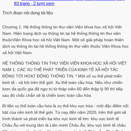
83 trang
·
2 lượt xem
Trích đoạn nội dung tài liệu
Chương 1. Hệ thống thông tin thư viện Viện khoa học xã hội Viêt
Nam. Hiện trạng dịch vụ thông tin tại hệ thống thông tin thư viện
thuộcViện Khoa học xã hội Việt Nam. Một số giải pháp hoàn thiện
dịch vụ thông tin tại hệ thống thông tin thư viện thuộc Viện Khoa học
xã hội Việt Nam.
HỆ THỐNG THÔNG TIN THƯ VIỆN VIỆN KHOA HỌC XÃ HỘI VIỆT
NAM 1. CÁC XU THẾ PHÁT TRIỂN CỦA KINH TẾ XÃ HỘI TÁC
ĐỘNG TỚI HOẠT ĐỘNG THÔNG TIN. * Một số xu thế phát triển
kinh tế - xã hội trên thế giới. Xu thế toàn cầu hóa: Nếu như chíến
lược đa quốc gia đã ngự trị từ thập niên 60 đến thập lỷ 90 thì tiếp
sau đó chắc chắn sẽ là chiến lược toàn cầu hóa.
Đi liền xu thế toàn cầu hóa là xu thế khu vực hóa - một đặc điểm nổi
bật của nền kinh tế thế giới. Từ nay đến năm 2020, trên thế giới sẽ
hình thành và phát triển ba khu vực kinh tế lớn: khu vực kinh tế
Châu Âu với trung tâm là Liên minh Châu Âu; khu vực kinh tế châu