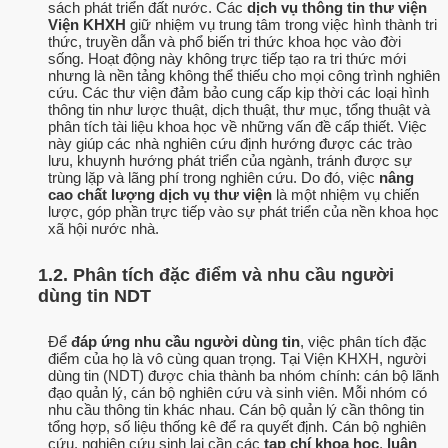
sách phát triển đất nước. Các
dịch vụ thông tin thư viện
Viện KHXH
giữ nhiệm vụ trung tâm trong việc hình thành tri
thức, truyền dẫn và phổ biến tri thức khoa học vào đời
sống. Hoạt động này không trực tiếp tạo ra tri thức mới
nhưng là nền tảng không thể thiếu cho mọi công trình nghiên
cứu. Các thư viện đảm bảo cung cấp kịp thời các loại hình
thông tin như lược thuật, dịch thuật, thư mục, tổng thuật và
phân tích tài liệu khoa học về những vấn đề cấp thiết. Việc
này giúp các nhà nghiên cứu định hướng được các trào
lưu, khuynh hướng phát triển của ngành, tránh được sự
trùng lặp và lãng phí trong nghiên cứu. Do đó, việc
nâng
cao chất lượng dịch vụ thư viện
là một nhiệm vụ chiến
lược, góp phần trực tiếp vào sự phát triển của nền khoa học
xã hội nước nhà.
1.2. Phân tích đặc điểm và nhu cầu người
dùng tin NDT
Để
đáp ứng nhu cầu người dùng tin
, việc phân tích đặc
điểm của họ là vô cùng quan trọng. Tại Viện KHXH, người
dùng tin (NDT) được chia thành ba nhóm chính: cán bộ lãnh
đạo quản lý, cán bộ nghiên cứu và sinh viên. Mỗi nhóm có
nhu cầu thông tin khác nhau. Cán bộ quản lý cần thông tin
tổng hợp, số liệu thống kê để ra quyết định. Cán bộ nghiên
cứu, nghiên cứu sinh lại cần các
tạp chí khoa học
,
luận