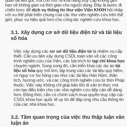
quản tài liệu gốc mà còn mở ra khả năng truy cập không giới
hạn về không gian và thời gian cho người dùng. Đây là bước đi
chiến lược để
dịch vụ thông tin thư viện Viện KHXH
hội nhập
với xu thế phát triển chung của các thư viện nghiên cứu trên thế
giới, phục vụ hiệu quả hơn cho công tác nghiên cứu khoa học.
3.1. Xây dựng cơ sở dữ liệu điện tử và tài liệu
số hóa
Việc xây dựng các
cơ sở dữ liệu điện tử
là nhiệm vụ cấp
thiết. Cần ưu tiên xây dựng CSDL toàn văn về các công
trình nghiên cứu của Viện, các bài trích từ
tạp chí khoa học
chuyên ngành. Song song đó, cần triển khai các dự án
tài
liệu số hóa
quy mô lớn, tập trung vào các tài liệu quý hiếm,
có nguy cơ hư hỏng cao như các tài liệu Hán Nôm, thần
tích, hương ước, và các công trình nghiên cứu từ thời Pháp
thuộc. Việc này không chỉ giúp bảo tồn di sản tri thức mà
còn tạo điều kiện cho các nhà nghiên cứu tiếp cận dễ dàng
hơn. Đồng thời, cần có chính sách mua quyền truy cập các
CSDL khoa học quốc tế uy tín để đáp ứng nhu cầu thông tin
của các nhà khoa học.
3.2. Tầm quan trọng của việc thu thập luận văn
luận án