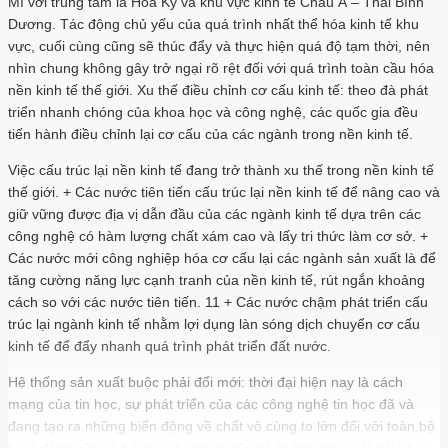
Mĩ với trung tâm là Hoa Kỳ và khu vực kinh tế Châu Á – Thái Bình
Dương. Tác động chủ yếu của quá trình nhất thể hóa kinh tế khu
vực, cuối cùng cũng sẽ thúc đẩy và thực hiện quá độ tạm thời, nên
nhìn chung không gây trở ngại rõ rệt đối với quá trình toàn cầu hóa
nền kinh tế thế giới. Xu thế điều chỉnh cơ cấu kinh tế: theo đà phát
triển nhanh chóng của khoa học và công nghệ, các quốc gia đều
tiến hành điều chỉnh lại cơ cấu của các ngành trong nền kinh tế.
Việc cấu trúc lại nền kinh tế đang trở thành xu thế trong nền kinh tế
thế giới. + Các nước tiên tiến cấu trúc lại nền kinh tế để nâng cao và
giữ vững được địa vị dẫn đầu của các ngành kinh tế dựa trên các
công nghệ có hàm lượng chất xám cao và lấy tri thức làm cơ sở. +
Các nước mới công nghiệp hóa cơ cấu lại các ngành sản xuất là để
tăng cường năng lực cạnh tranh của nền kinh tế, rút ngắn khoảng
cách so với các nước tiên tiến. 11 + Các nước chậm phát triển cấu
trúc lại ngành kinh tế nhằm lợi dụng làn sóng dịch chuyển cơ cấu
kinh tế để đẩy nhanh quá trình phát triển đất nước.
Hệ thống sản xuất buộc phải đổi mới: thời đại hiện nay là cách
mạng của tin học, sự phát trỉển của các công nghệ tin học đã và
đang tạo ra những biến động về chất vô cùng to lớn đối với toàn bộ
hoạt động của xã hội nói chung và của hệ thống sản xuất nói riêng.