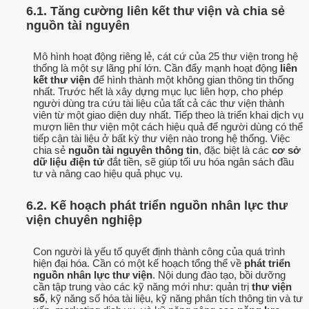
6.1. Tăng cường liên kết thư viện và chia sẻ
nguồn tài nguyên
Mô hình hoạt động riêng lẻ, cát cứ của 25 thư viện trong hệ
thống là một sự lãng phí lớn. Cần đẩy mạnh hoạt động
liên
kết thư viện
để hình thành một không gian thông tin thống
nhất. Trước hết là xây dựng mục lục liên hợp, cho phép
người dùng tra cứu tài liệu của tất cả các thư viện thành
viên từ một giao diện duy nhất. Tiếp theo là triển khai dịch vụ
mượn liên thư viện một cách hiệu quả để người dùng có thể
tiếp cận tài liệu ở bất kỳ thư viện nào trong hệ thống. Việc
chia sẻ
nguồn tài nguyên thông tin
, đặc biệt là các
cơ sở
dữ liệu điện tử
đắt tiền, sẽ giúp tối ưu hóa ngân sách đầu
tư và nâng cao hiệu quả phục vụ.
6.2. Kế hoạch phát triển nguồn nhân lực thư
viện chuyên nghiệp
Con người là yếu tố quyết định thành công của quá trình
hiện đại hóa. Cần có một kế hoạch tổng thể về
phát triển
nguồn nhân lực thư viện
. Nội dung đào tạo, bồi dưỡng
cần tập trung vào các kỹ năng mới như: quản trị
thư viện
số
, kỹ năng số hóa tài liệu, kỹ năng phân tích thông tin và tư