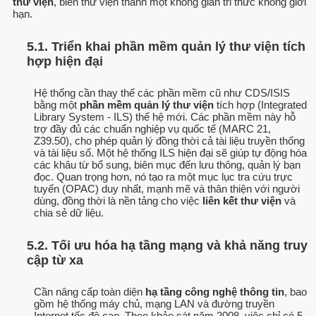
thư viện
, biến thư viện thành một không gian tri thức không giới
hạn.
5.1. Triển khai phần mềm quản lý thư viện tích
hợp hiện đại
Hệ thống cần thay thế các phần mềm cũ như CDS/ISIS
bằng một
phần mềm quản lý thư viện
tích hợp (Integrated
Library System - ILS) thế hệ mới. Các phần mềm này hỗ
trợ đầy đủ các chuẩn nghiệp vụ quốc tế (MARC 21,
Z39.50), cho phép quản lý đồng thời cả tài liệu truyền thống
và tài liệu số. Một hệ thống ILS hiện đại sẽ giúp tự động hóa
các khâu từ bổ sung, biên mục đến lưu thông, quản lý bạn
đọc. Quan trọng hơn, nó tạo ra một mục lục tra cứu trực
tuyến (OPAC) duy nhất, mạnh mẽ và thân thiện với người
dùng, đồng thời là nền tảng cho việc
liên kết thư viện
và
chia sẻ dữ liệu.
5.2. Tối ưu hóa hạ tầng mạng và khả năng truy
cập từ xa
Cần nâng cấp toàn diện
hạ tầng công nghệ thông tin
, bao
gồm hệ thống máy chủ, mạng LAN và đường truyền
Internet tốc độ cao. Theo khảo sát năm 2008, việc chỉ có 5