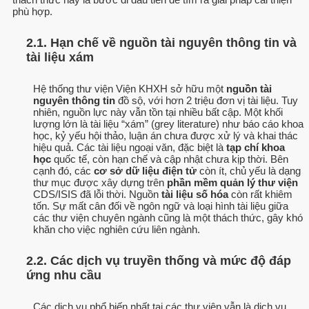
phù hợp.
2.1. Hạn chế về nguồn tài nguyên thông tin và
tài liệu xám
Hệ thống thư viện Viện KHXH sở hữu một
nguồn tài
nguyên thông tin
đồ sộ, với hơn 2 triệu đơn vị tài liệu. Tuy
nhiên, nguồn lực này vẫn tồn tại nhiều bất cập. Một khối
lượng lớn là tài liệu “xám” (grey literature) như báo cáo khoa
học, kỷ yếu hội thảo, luận án chưa được xử lý và khai thác
hiệu quả. Các tài liệu ngoại văn, đặc biệt là
tạp chí khoa
học
quốc tế, còn hạn chế và cập nhật chưa kịp thời. Bên
cạnh đó, các
cơ sở dữ liệu điện tử
còn ít, chủ yếu là dạng
thư mục được xây dựng trên
phần mềm quản lý thư viện
CDS/ISIS đã lỗi thời. Nguồn
tài liệu số hóa
còn rất khiêm
tốn. Sự mất cân đối về ngôn ngữ và loại hình tài liệu giữa
các thư viện chuyên ngành cũng là một thách thức, gây khó
khăn cho việc nghiên cứu liên ngành.
2.2. Các dịch vụ truyền thống và mức độ đáp
ứng nhu cầu
Các dịch vụ phổ biến nhất tại các thư viện vẫn là dịch vụ