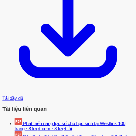
Tải đầy đủ
Tài liệu liên quan
Phát triển năng lực số cho học sinh tại Westlink
100
trang
·
8 lượt xem
·
8 lượt tải