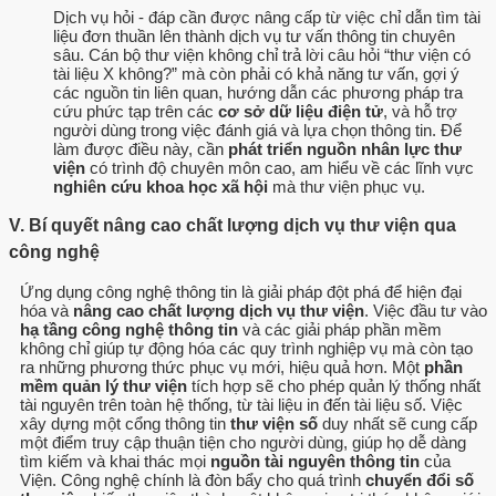
Dịch vụ hỏi - đáp cần được nâng cấp từ việc chỉ dẫn tìm tài
liệu đơn thuần lên thành dịch vụ tư vấn thông tin chuyên
sâu. Cán bộ thư viện không chỉ trả lời câu hỏi “thư viện có
tài liệu X không?” mà còn phải có khả năng tư vấn, gợi ý
các nguồn tin liên quan, hướng dẫn các phương pháp tra
cứu phức tạp trên các
cơ sở dữ liệu điện tử
, và hỗ trợ
người dùng trong việc đánh giá và lựa chọn thông tin. Để
làm được điều này, cần
phát triển nguồn nhân lực thư
viện
có trình độ chuyên môn cao, am hiểu về các lĩnh vực
nghiên cứu khoa học xã hội
mà thư viện phục vụ.
V. Bí quyết nâng cao chất lượng dịch vụ thư viện qua
công nghệ
Ứng dụng công nghệ thông tin là giải pháp đột phá để hiện đại
hóa và
nâng cao chất lượng dịch vụ thư viện
. Việc đầu tư vào
hạ tầng công nghệ thông tin
và các giải pháp phần mềm
không chỉ giúp tự động hóa các quy trình nghiệp vụ mà còn tạo
ra những phương thức phục vụ mới, hiệu quả hơn. Một
phần
mềm quản lý thư viện
tích hợp sẽ cho phép quản lý thống nhất
tài nguyên trên toàn hệ thống, từ tài liệu in đến tài liệu số. Việc
xây dựng một cổng thông tin
thư viện số
duy nhất sẽ cung cấp
một điểm truy cập thuận tiện cho người dùng, giúp họ dễ dàng
tìm kiếm và khai thác mọi
nguồn tài nguyên thông tin
của
Viện. Công nghệ chính là đòn bẩy cho quá trình
chuyển đổi số