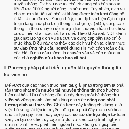
truyền thống. Dịch vụ đọc tại chỗ và cung cấp bản sao tài
liệu được 100% người dùng tin sử dụng. Tuy nhiên, dịch vụ
cho mượn tài liệu về nhà lại không được triển khai đồng bộ
ở tất cả các đơn vị. Đáng chú ý, các dịch vụ hiện đại có giá
trị gia tăng như phổ biến thông tin chọn lọc (SDI), cung cấp
thông tin theo chuyên đề, mượn liên thư viện hầu như chưa
được triển khai hoặc rất hạn chế. Theo khảo sát, NDT đánh
giá chất lượng dịch vụ tra cứu và cung cấp bản sao chỉ ở
mức khá. Điều này cho thấy các dịch vụ hiện tại chưa thực
sự
đáp ứng nhu cầu người dùng tin
một cách toàn diện,
đặc biệt là nhu cầu thông tin chuyên sâu và cập nhật của
các nhà
nghiên cứu khoa học xã hội
.
III. Phương pháp phát triển nguồn tài nguyên thông tin
thư viện số
Để vượt qua các thách thức hiện tại, giải pháp trọng tâm là phải
tập trung phát triển
nguồn tài nguyên thông tin
theo hướng
hiện đại hóa. Ưu tiên hàng đầu là xây dựng một hệ thống
thư
viện số
vững mạnh, làm nền tảng cho việc
nâng cao chất
lượng dịch vụ thư viện
. Chiến lược này không chỉ dừng lại ở
việc bổ sung tài liệu in truyền thống mà phải đẩy mạnh số hóa
các tài liệu quý hiếm, xây dựng các
cơ sở dữ liệu điện tử
toàn
văn, và tạo cơ chế truy cập mở đối với các công trình nghiên
cứu nội sinh. Việc phát triển nguồn tin số không chỉ giúp bảo