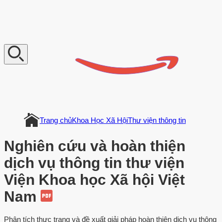
V
n
D
o
c
u
m
e
n
t
Trang chủ
Khoa Học Xã Hội
Thư viện thông tin
Nghiên cứu và hoàn thiện
dịch vụ thông tin thư viện
Viện Khoa học Xã hội Việt
Nam
Phân tích thực trạng và đề xuất giải pháp hoàn thiện dịch vụ thông