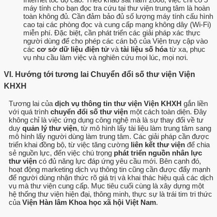
máy tính cho bạn đọc tra cứu tại thư viện trung tâm là hoàn
toàn không đủ. Cần đảm bảo đủ số lượng máy tính cấu hình
cao tại các phòng đọc và cung cấp mạng không dây (Wi-Fi)
miễn phí. Đặc biệt, cần phát triển các giải pháp xác thực
người dùng để cho phép các cán bộ của Viện truy cập vào
các
cơ sở dữ liệu điện tử
và
tài liệu số hóa
từ xa, phục
vụ nhu cầu làm việc và nghiên cứu mọi lúc, mọi nơi.
VI. Hướng tới tương lai Chuyển đổi số thư viện Viện
KHXH
Tương lai của
dịch vụ thông tin thư viện Viện KHXH
gắn liền
với quá trình
chuyển đổi số thư viện
một cách toàn diện. Đây
không chỉ là việc ứng dụng công nghệ mà là sự thay đổi về tư
duy
quản lý thư viện
, từ mô hình lấy tài liệu làm trung tâm sang
mô hình lấy người dùng làm trung tâm. Các giải pháp cần được
triển khai đồng bộ, từ việc tăng cường
liên kết thư viện
để chia
sẻ nguồn lực, đến việc chú trọng
phát triển nguồn nhân lực
thư viện
có đủ năng lực đáp ứng yêu cầu mới. Bên cạnh đó,
hoạt động marketing dịch vụ thông tin cũng cần được đẩy mạnh
để người dùng nhận thức rõ giá trị và khai thác hiệu quả các dịch
vụ mà thư viện cung cấp. Mục tiêu cuối cùng là xây dựng một
hệ thống thư viện hiện đại, thông minh, thực sự là trái tim tri thức
của
Viện Hàn lâm Khoa học xã hội Việt Nam
.