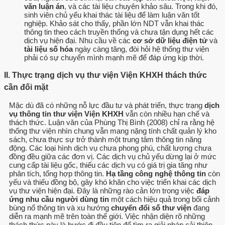
văn luận án
, và các tài liệu chuyên khảo sâu. Trong khi đó,
sinh viên chủ yếu khai thác tài liệu để làm luận văn tốt
nghiệp. Khảo sát cho thấy, phần lớn NDT vẫn khai thác
thông tin theo cách truyền thống và chưa tận dụng hết các
dịch vụ hiện đại. Nhu cầu về các
cơ sở dữ liệu điện tử
và
tài liệu số hóa
ngày càng tăng, đòi hỏi hệ thống thư viện
phải có sự chuyển mình mạnh mẽ để đáp ứng kịp thời.
II. Thực trạng dịch vụ thư viện Viện KHXH thách thức
cần đối mặt
Mặc dù đã có những nỗ lực đầu tư và phát triển, thực trạng
dịch
vụ thông tin thư viện Viện KHXH
vẫn còn nhiều hạn chế và
thách thức. Luận văn của Phùng Thị Bình (2008) chỉ ra rằng hệ
thống thư viện nhìn chung vẫn mang nặng tính chất quản lý kho
sách, chưa thực sự trở thành một trung tâm thông tin năng
động. Các loại hình dịch vụ chưa phong phú, chất lượng chưa
đồng đều giữa các đơn vị. Các dịch vụ chủ yếu dừng lại ở mức
cung cấp tài liệu gốc, thiếu các dịch vụ có giá trị gia tăng như
phân tích, tổng hợp thông tin.
Hạ tầng công nghệ thông tin
còn
yếu và thiếu đồng bộ, gây khó khăn cho việc triển khai các dịch
vụ thư viện hiện đại. Đây là những rào cản lớn trong việc
đáp
ứng nhu cầu người dùng tin
một cách hiệu quả trong bối cảnh
bùng nổ thông tin và xu hướng
chuyển đổi số thư viện
đang
diễn ra mạnh mẽ trên toàn thế giới. Việc nhận diện rõ những
thách thức này là bước đi đầu tiên để tìm ra giải pháp cải thiện