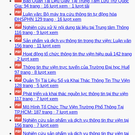
Bảo Quản Tài Liệu Giấy Tại Trung Tâm Lưu Trữ Quốc
Gia:
94 trang
·
16 lượt xem
·
1 lượt tải
Luận văn: Bộ máy tra cứu thông tin tự động hóa
ĐHSPHN
129 trang
·
16 lượt xem
Nghiên cứu xử lý nội dung tài liệu tại Trung tâm Thông
116 trang
·
9 lượt xem
Sản phẩm và dịch vụ thông tin trong thư viện: Luận văn
156 trang
·
11 lượt xem
Hoạt động tổ chức thông tin thư viện hiệu quả
142 trang
·
2 lượt xem
Thông tin thư viện trực tuyến của Trường Đại học Huế
97 trang
·
8 lượt xem
Quản Trị Tài Liệu Số và Khai Thác Thông Tin Thư Viện
128 trang
·
5 lượt xem
Phát triển và khai thác nguồn lực thông tin tại thư viện
117 trang
·
7 lượt xem
Mô Hình Tổ Chức Thư Viện Trường Phổ Thông Tại
TP.HCM:
187 trang
·
7 lượt xem
Nghiên cứu sản phẩm và dịch vụ thông tin thư viện tại
156 trang
·
7 lượt xem
Nghiên cứu sản phẩm và dịch vụ thông tin thư viện tại