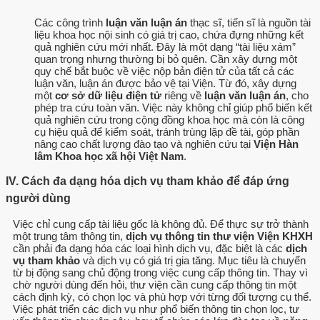
Các công trình
luận văn luận án
thạc sĩ, tiến sĩ là nguồn tài
liệu khoa học nội sinh có giá trị cao, chứa đựng những kết
quả nghiên cứu mới nhất. Đây là một dạng “tài liệu xám”
quan trọng nhưng thường bị bỏ quên. Cần xây dựng một
quy chế bắt buộc về việc nộp bản điện tử của tất cả các
luận văn, luận án được bảo vệ tại Viện. Từ đó, xây dựng
một
cơ sở dữ liệu điện tử
riêng về
luận văn luận án
, cho
phép tra cứu toàn văn. Việc này không chỉ giúp phổ biến kết
quả nghiên cứu trong cộng đồng khoa học mà còn là công
cụ hiệu quả để kiểm soát, tránh trùng lặp đề tài, góp phần
nâng cao chất lượng đào tạo và nghiên cứu tại
Viện Hàn
lâm Khoa học xã hội Việt Nam
.
IV. Cách đa dạng hóa dịch vụ tham khảo để đáp ứng
người dùng
Việc chỉ cung cấp tài liệu gốc là không đủ. Để thực sự trở thành
một trung tâm thông tin,
dịch vụ thông tin thư viện Viện KHXH
cần phải đa dạng hóa các loại hình dịch vụ, đặc biệt là các
dịch
vụ tham khảo
và dịch vụ có giá trị gia tăng. Mục tiêu là chuyển
từ bị động sang chủ động trong việc cung cấp thông tin. Thay vì
chờ người dùng đến hỏi, thư viện cần cung cấp thông tin một
cách định kỳ, có chọn lọc và phù hợp với từng đối tượng cụ thể.
Việc phát triển các dịch vụ như phổ biến thông tin chọn lọc, tư