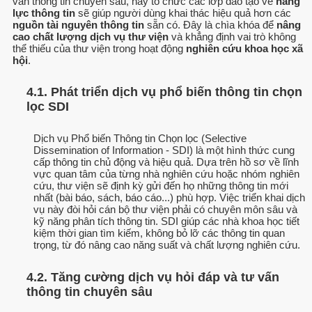
vấn thông tin chuyên sâu, hay tổ chức các lớp đào tạo về
năng
lực thông tin
sẽ giúp người dùng khai thác hiệu quả hơn các
nguồn tài nguyên thông tin
sẵn có. Đây là chìa khóa để
nâng
cao chất lượng dịch vụ thư viện
và khẳng định vai trò không
thể thiếu của thư viện trong hoạt động
nghiên cứu khoa học xã
hội
.
4.1. Phát triển dịch vụ phổ biến thông tin chọn
lọc SDI
Dịch vụ Phổ biến Thông tin Chọn lọc (Selective
Dissemination of Information - SDI) là một hình thức cung
cấp thông tin chủ động và hiệu quả. Dựa trên hồ sơ về lĩnh
vực quan tâm của từng nhà nghiên cứu hoặc nhóm nghiên
cứu, thư viện sẽ định kỳ gửi đến họ những thông tin mới
nhất (bài báo, sách, báo cáo...) phù hợp. Việc triển khai dịch
vụ này đòi hỏi cán bộ thư viện phải có chuyên môn sâu và
kỹ năng phân tích thông tin. SDI giúp các nhà khoa học tiết
kiệm thời gian tìm kiếm, không bỏ lỡ các thông tin quan
trọng, từ đó nâng cao năng suất và chất lượng nghiên cứu.
4.2. Tăng cường dịch vụ hỏi đáp và tư vấn
thông tin chuyên sâu