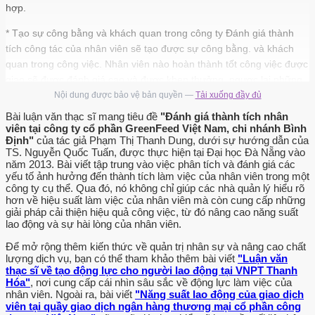
hợp.
* Tạo sự công bằng và khách quan trong công ty Đánh giá thành
tích công tác của nhân viên sẽ tạo được sự công bằng. và khách
quan trong công việc. Nhân viên nào hoàn thành tốt công việc được
giao sẽ được đánh giá cao và được khen thưởng, ngược lại những
người không hoàn thành nhiệm vụ được giao sẽ bị xử phạt tuỳ theo
Nội dung được bảo vệ bản quyền —
Tải xuống đầy đủ
mức độ. * Thúc đây nhân viên làm việc.
Bài luận văn thạc sĩ mang tiêu đề
"Đánh giá thành tích nhân
viên tại công ty cổ phần GreenFeed Việt Nam, chi nhánh Bình
Đánh giá nhằm khuyến khích, động viên và thúc đây nhân viên làm
Định"
của tác giả Phạm Thị Thanh Dung, dưới sự hướng dẫn của
việc tốt hơn. Đánh giá là động cơ thúc đây các nhân viên làm việc
TS. Nguyễn Quốc Tuấn, được thực hiện tại Đại học Đà Nẵng vào
năm 2013. Bài viết tập trung vào việc phân tích và đánh giá các
hết mình, gia tăng. sự đóng góp và hiệu suất làm việc của họ.
yếu tố ảnh hưởng đến thành tích làm việc của nhân viên trong một
Thông qua các chính sách khen thưởng và kỷ luật sau khi đánh giá,
công ty cụ thể. Qua đó, nó không chỉ giúp các nhà quản lý hiểu rõ
các nhân viên cảm thấy sự quan tâm của cấp.
hơn về hiệu suất làm việc của nhân viên mà còn cung cấp những
giải pháp cải thiện hiệu quả công việc, từ đó nâng cao năng suất
trên đối với mình và từ đó khích lệ tỉnh thần hãng say làm việc hết
lao động và sự hài lòng của nhân viên.
mình. Mục tiêu của đánh giá thành tích Cung cấp thông tin phản hôi
Để mở rộng thêm kiến thức về quản trị nhân sự và nâng cao chất
cho nhân viên về hiệu suất làm việc cia họ: Cung cấp thông tin phản
lượng dịch vụ, bạn có thể tham khảo thêm bài viết
"Luận văn
hồi là biện minh phô biến nhất trong tổ chức của hệ thống đánh giá
thạc sĩ về tạo động lực cho người lao động tại VNPT Thanh
Hóa"
, nơi cung cấp cái nhìn sâu sắc về động lực làm việc của
thành tích. Thông qua hiệu quả của đánh giá thành tích, người
nhân viên. Ngoài ra, bài viết
"Năng suất lao động của giao dịch
đánh giá tìm hiểu chính xác đối tượng được đánh giá đã làm gì
viên tại quầy giao dịch ngân hàng thương mại cổ phần công