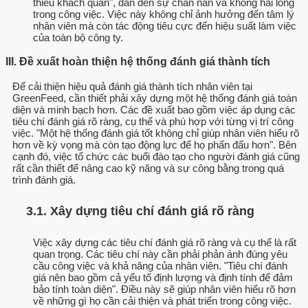
thiếu khách quan", dẫn đến sự chán nản và không hài lòng
trong công việc. Việc này không chỉ ảnh hưởng đến tâm lý
nhân viên mà còn tác động tiêu cực đến hiệu suất làm việc
của toàn bộ công ty.
III. Đề xuất hoàn thiện hệ thống đánh giá thành tích
Để cải thiện hiệu quả đánh giá thành tích nhân viên tại
GreenFeed, cần thiết phải xây dựng một hệ thống đánh giá toàn
diện và minh bạch hơn. Các đề xuất bao gồm việc áp dụng các
tiêu chí đánh giá rõ ràng, cụ thể và phù hợp với từng vị trí công
việc. "Một hệ thống đánh giá tốt không chỉ giúp nhân viên hiểu rõ
hơn về kỳ vọng mà còn tạo động lực để họ phấn đấu hơn". Bên
cạnh đó, việc tổ chức các buổi đào tạo cho người đánh giá cũng
rất cần thiết để nâng cao kỹ năng và sự công bằng trong quá
trình đánh giá.
3.1. Xây dựng tiêu chí đánh giá rõ ràng
Việc xây dựng các tiêu chí đánh giá rõ ràng và cụ thể là rất
quan trọng. Các tiêu chí này cần phải phản ánh đúng yêu
cầu công việc và khả năng của nhân viên. "Tiêu chí đánh
giá nên bao gồm cả yếu tố định lượng và định tính để đảm
bảo tính toàn diện". Điều này sẽ giúp nhân viên hiểu rõ hơn
về những gì họ cần cải thiện và phát triển trong công việc.