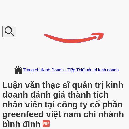
V
n
D
o
c
u
m
e
n
t
Trang chủ
Kinh Doanh - Tiếp Thị
Quản trị kinh doanh
Luận văn thạc sĩ quản trị kinh
doanh đánh giá thành tích
nhân viên tại công ty cổ phần
greenfeed việt nam chi nhánh
bình định