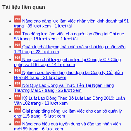
Tài liệu liên quan
Nâng cao năng lực làm việc nhân viên kinh doanh tại
91
trang
·
89 lượt xem
·
1 lượt tải
Tạo động lực làm việc cho người lao động tại Chi cục
93 trang
·
18 lượt xem
·
1 lượt tải
Quản trị chất lượng toàn diện và sự hài lòng nhân viên
123 trang
·
23 lượt xem
Nâng cao chất lượng nhân lực tại Công ty CP Công
nghệ và
116 trang
·
14 lượt xem
Nghiên cứu tuyển dụng lao động tại Công ty Cổ phần
Hợp
94 trang
·
31 lượt xem
Nội Quy Lao Động và Thực Tiễn Tại Ngân Hàng
Thương Mại
97 trang
·
26 lượt xem
Kỷ Luật Lao Động Theo Bộ Luật Lao Động 2019: Luận
Văn
102 trang
·
13 lượt xem
Giải pháp tăng động lực làm việc cho cán bộ quản lý
chợ
115 trang
·
5 lượt xem
Nâng cao hiệu quả tuyển dụng và đào tạo nhân viên
mới
99 trang
·
6 lượt xem