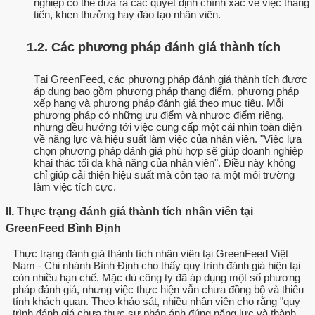
nghiệp có thể đưa ra các quyết định chính xác về việc thăng
tiến, khen thưởng hay đào tạo nhân viên.
1.2. Các phương pháp đánh giá thành tích
Tại GreenFeed, các phương pháp đánh giá thành tích được
áp dụng bao gồm phương pháp thang điểm, phương pháp
xếp hạng và phương pháp đánh giá theo mục tiêu. Mỗi
phương pháp có những ưu điểm và nhược điểm riêng,
nhưng đều hướng tới việc cung cấp một cái nhìn toàn diện
về năng lực và hiệu suất làm việc của nhân viên. "Việc lựa
chọn phương pháp đánh giá phù hợp sẽ giúp doanh nghiệp
khai thác tối đa khả năng của nhân viên". Điều này không
chỉ giúp cải thiện hiệu suất mà còn tạo ra một môi trường
làm việc tích cực.
II. Thực trạng đánh giá thành tích nhân viên tại
GreenFeed Bình Định
Thực trạng đánh giá thành tích nhân viên tại GreenFeed Việt
Nam - Chi nhánh Bình Định cho thấy quy trình đánh giá hiện tại
còn nhiều hạn chế. Mặc dù công ty đã áp dụng một số phương
pháp đánh giá, nhưng việc thực hiện vẫn chưa đồng bộ và thiếu
tính khách quan. Theo khảo sát, nhiều nhân viên cho rằng "quy
trình đánh giá chưa thực sự phản ánh đúng năng lực và thành