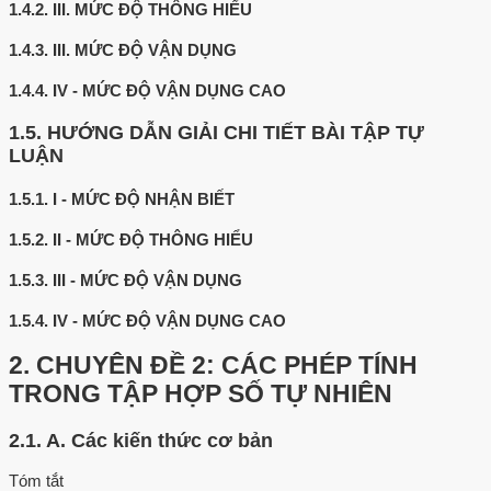
1.4.2.
III. MỨC ĐỘ THÔNG HIỂU
1.4.3.
III. MỨC ĐỘ VẬN DỤNG
1.4.4.
IV - MỨC ĐỘ VẬN DỤNG CAO
1.5.
HƯỚNG DẪN GIẢI CHI TIẾT BÀI TẬP TỰ
LUẬN
1.5.1.
I - MỨC ĐỘ NHẬN BIẾT
1.5.2.
II - MỨC ĐỘ THÔNG HIỂU
1.5.3.
III - MỨC ĐỘ VẬN DỤNG
1.5.4.
IV - MỨC ĐỘ VẬN DỤNG CAO
2.
CHUYÊN ĐỀ 2: CÁC PHÉP TÍNH
TRONG TẬP HỢP SỐ TỰ NHIÊN
2.1.
A. Các kiến thức cơ bản
Tóm tắt