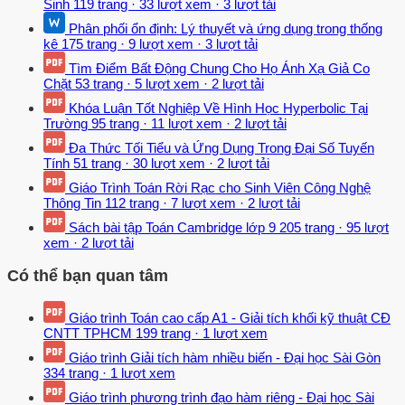
Sinh
119 trang
·
33 lượt xem
·
3 lượt tải
Phân phối ổn định: Lý thuyết và ứng dụng trong thống
kê
175 trang
·
9 lượt xem
·
3 lượt tải
Tìm Điểm Bất Động Chung Cho Họ Ánh Xạ Giả Co
Chặt
53 trang
·
5 lượt xem
·
2 lượt tải
Khóa Luận Tốt Nghiệp Về Hình Học Hyperbolic Tại
Trường
95 trang
·
11 lượt xem
·
2 lượt tải
Đa Thức Tối Tiểu và Ứng Dụng Trong Đại Số Tuyến
Tính
51 trang
·
30 lượt xem
·
2 lượt tải
Giáo Trình Toán Rời Rạc cho Sinh Viên Công Nghệ
Thông Tin
112 trang
·
7 lượt xem
·
2 lượt tải
Sách bài tập Toán Cambridge lớp 9
205 trang
·
95 lượt
xem
·
2 lượt tải
Có thể bạn quan tâm
Giáo trình Toán cao cấp A1 - Giải tích khối kỹ thuật CĐ
CNTT TPHCM
199 trang
·
1 lượt xem
Giáo trình Giải tích hàm nhiều biến - Đại học Sài Gòn
334 trang
·
1 lượt xem
Giáo trình phương trình đạo hàm riêng - Đại học Sài