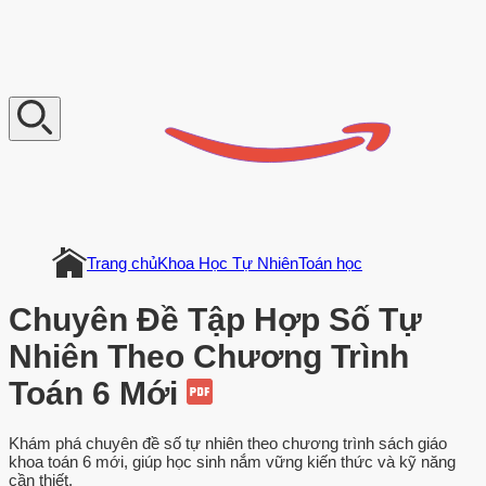
V
n
D
o
c
u
m
e
n
t
Trang chủ
Khoa Học Tự Nhiên
Toán học
Chuyên Đề Tập Hợp Số Tự
Nhiên Theo Chương Trình
Toán 6 Mới
Khám phá chuyên đề số tự nhiên theo chương trình sách giáo
khoa toán 6 mới, giúp học sinh nắm vững kiến thức và kỹ năng
cần thiết.