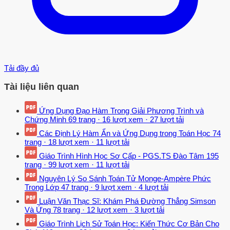
Tải đầy đủ
Tài liệu liên quan
Ứng Dụng Đạo Hàm Trong Giải Phương Trình và
Chứng Minh
69 trang
·
16 lượt xem
·
27 lượt tải
Các Định Lý Hàm Ẩn và Ứng Dụng trong Toán Học
74
trang
·
18 lượt xem
·
11 lượt tải
Giáo Trình Hình Học Sơ Cấp - PGS.TS Đào Tâm
195
trang
·
99 lượt xem
·
11 lượt tải
Nguyên Lý So Sánh Toán Tử Monge-Ampère Phức
Trong Lớp
47 trang
·
9 lượt xem
·
4 lượt tải
Luận Văn Thạc Sĩ: Khám Phá Đường Thẳng Simson
Và Ứng
78 trang
·
12 lượt xem
·
3 lượt tải
Giáo Trình Lịch Sử Toán Học: Kiến Thức Cơ Bản Cho