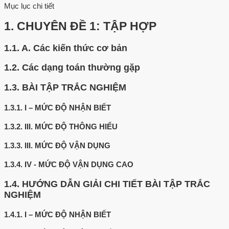
Mục lục chi tiết
1.
CHUYÊN ĐỀ 1: TẬP HỢP
1.1.
A. Các kiến thức cơ bản
1.2.
Các dạng toán thường gặp
1.3.
BÀI TẬP TRẮC NGHIỆM
1.3.1.
I – MỨC ĐỘ NHẬN BIẾT
1.3.2.
III. MỨC ĐỘ THÔNG HIỂU
1.3.3.
III. MỨC ĐỘ VẬN DỤNG
1.3.4.
IV - MỨC ĐỘ VẬN DỤNG CAO
1.4.
HƯỚNG DẪN GIẢI CHI TIẾT BÀI TẬP TRẮC
NGHIỆM
1.4.1.
I – MỨC ĐỘ NHẬN BIẾT