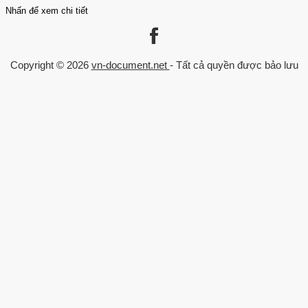
Nhấn để xem chi tiết
Liên kết
Danh mục
Trang chủ
Kinh Tế - Quản Lý
Copyright © 2026
vn-document.net
- Tất cả quyền được bảo lưu
Về chúng tôi
Luận văn Thạc sĩ
Chính sách
Trò chơi trong giáo dục
Trường đại học
Đăng nhập
Chuyên ngành
Xếp hạng trường
Xếp hạng ngành
Xu hướng theo năm
Liên hệ
0559 297 239
admin@vn-document.net
Chat Zalo