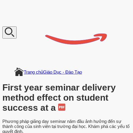
V
n
D
o
c
u
m
e
n
t
Trang chủ
Giáo Dục - Đào Tạo
First year seminar delivery
method effect on student
success at a
Phương pháp giảng dạy seminar năm đầu ảnh hưởng đến sự
thành công của sinh viên tại trường đại học. Khám phá các yếu tố
quyết định.