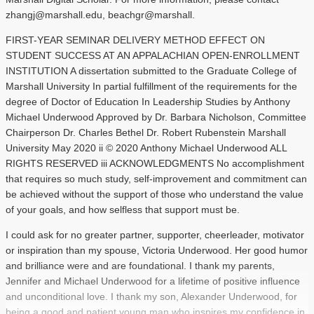
zhangj@marshall.edu, beachgr@marshall.
FIRST-YEAR SEMINAR DELIVERY METHOD EFFECT ON
STUDENT SUCCESS AT AN APPALACHIAN OPEN-ENROLLMENT
INSTITUTION A dissertation submitted to the Graduate College of
Marshall University In partial fulfillment of the requirements for the
degree of Doctor of Education In Leadership Studies by Anthony
Michael Underwood Approved by Dr. Barbara Nicholson, Committee
Chairperson Dr. Charles Bethel Dr. Robert Rubenstein Marshall
University May 2020 ii © 2020 Anthony Michael Underwood ALL
RIGHTS RESERVED iii ACKNOWLEDGMENTS No accomplishment
that requires so much study, self-improvement and commitment can
be achieved without the support of those who understand the value
of your goals, and how selfless that support must be.
I could ask for no greater partner, supporter, cheerleader, motivator
or inspiration than my spouse, Victoria Underwood. Her good humor
and brilliance were and are foundational. I thank my parents,
Jennifer and Michael Underwood for a lifetime of positive influence
and unconditional love. I thank my son, Alexander Underwood, for
being a good and patient young man who inspires my confidence in