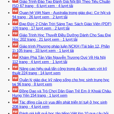
Giáo Trình Đào Tạo Đánh Giá Nội Bộ Theo Tiêu Chuẩn
ISO
67 trang
·
6 lượt xem
·
4 lượt tải
Quan hệ Việt Nam - Australia trong giáo dục: Cơ hội và
94 trang
·
26 lượt xem
·
2 lượt tải
Đạo Đức 2 Chân Trời Sáng Tạo: Sách Giáo Viên (PDF)
109 trang
·
17 lượt xem
·
2 lượt tải
Giáo Trình Học Thuyết Điều Dưỡng Dành Cho Sau Đại
Học
202 trang
·
21 lượt xem
·
1 lượt tải
Giáo trình Phương pháp luận NCKH (Tái bản 12, Phần
1)
105 trang
·
33 lượt xem
·
1 lượt tải
Khám Phá Tản Văn Nguyễn Trương Quý Về Hà Nội
112 trang
·
4 lượt xem
·
1 lượt tải
Nâng cao hiệu quả tấn công trong đá cầu nam với kỹ
thuật
224 trang
·
14 lượt xem
Quản lý giáo dục kỹ năng sống cho học sinh trung học
tại
96 trang
·
8 lượt xem
Đồng Dao và Trò Chơi Dân Gian Trẻ Em ở Khoái Châu,
Hưng Yên
154 trang
·
1 lượt xem
Tác động của cờ vua đến phát triển trí tuệ ở học sinh
208 trang
·
4 lượt xem
Đánh giá kết quả học tập tiếng Việt lớp 10 qua câu hỏi