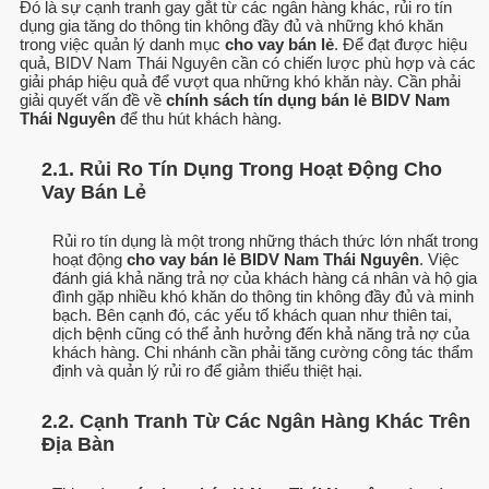
Đó là sự cạnh tranh gay gắt từ các ngân hàng khác, rủi ro tín
dụng gia tăng do thông tin không đầy đủ và những khó khăn
trong việc quản lý danh mục
cho vay bán lẻ
. Để đạt được hiệu
quả, BIDV Nam Thái Nguyên cần có chiến lược phù hợp và các
giải pháp hiệu quả để vượt qua những khó khăn này. Cần phải
giải quyết vấn đề về
chính sách tín dụng bán lẻ BIDV Nam
Thái Nguyên
để thu hút khách hàng.
2.1. Rủi Ro Tín Dụng Trong Hoạt Động Cho
Vay Bán Lẻ
Rủi ro tín dụng là một trong những thách thức lớn nhất trong
hoạt động
cho vay bán lẻ BIDV Nam Thái Nguyên
. Việc
đánh giá khả năng trả nợ của khách hàng cá nhân và hộ gia
đình gặp nhiều khó khăn do thông tin không đầy đủ và minh
bạch. Bên cạnh đó, các yếu tố khách quan như thiên tai,
dịch bệnh cũng có thể ảnh hưởng đến khả năng trả nợ của
khách hàng. Chi nhánh cần phải tăng cường công tác thẩm
định và quản lý rủi ro để giảm thiểu thiệt hại.
2.2. Cạnh Tranh Từ Các Ngân Hàng Khác Trên
Địa Bàn