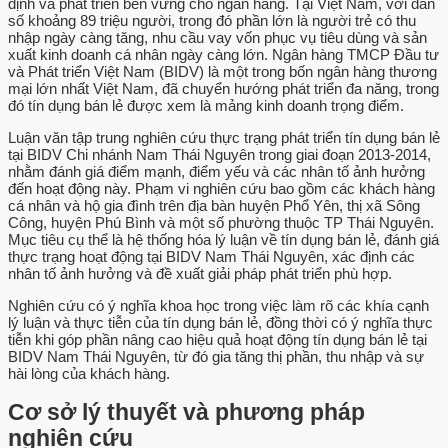
định và phát triển bền vững cho ngân hàng. Tại Việt Nam, với dân
số khoảng 89 triệu người, trong đó phần lớn là người trẻ có thu
nhập ngày càng tăng, nhu cầu vay vốn phục vụ tiêu dùng và sản
xuất kinh doanh cá nhân ngày càng lớn. Ngân hàng TMCP Đầu tư
và Phát triển Việt Nam (BIDV) là một trong bốn ngân hàng thương
mại lớn nhất Việt Nam, đã chuyển hướng phát triển đa năng, trong
đó tín dụng bán lẻ được xem là mảng kinh doanh trọng điểm.
Luận văn tập trung nghiên cứu thực trạng phát triển tín dụng bán lẻ
tại BIDV Chi nhánh Nam Thái Nguyên trong giai đoạn 2013-2014,
nhằm đánh giá điểm mạnh, điểm yếu và các nhân tố ảnh hưởng
đến hoạt động này. Phạm vi nghiên cứu bao gồm các khách hàng
cá nhân và hộ gia đình trên địa bàn huyện Phổ Yên, thị xã Sông
Công, huyện Phú Bình và một số phường thuộc TP Thái Nguyên.
Mục tiêu cụ thể là hệ thống hóa lý luận về tín dụng bán lẻ, đánh giá
thực trạng hoạt động tại BIDV Nam Thái Nguyên, xác định các
nhân tố ảnh hưởng và đề xuất giải pháp phát triển phù hợp.
Nghiên cứu có ý nghĩa khoa học trong việc làm rõ các khía cạnh
lý luận và thực tiễn của tín dụng bán lẻ, đồng thời có ý nghĩa thực
tiễn khi góp phần nâng cao hiệu quả hoạt động tín dụng bán lẻ tại
BIDV Nam Thái Nguyên, từ đó gia tăng thị phần, thu nhập và sự
hài lòng của khách hàng.
Cơ sở lý thuyết và phương pháp
nghiên cứu