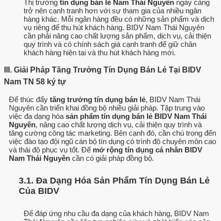
Thị trường
tín dụng bán lẻ Nam Thái Nguyên
ngày càng
trở nên cạnh tranh hơn với sự tham gia của nhiều ngân
hàng khác. Mỗi ngân hàng đều có những sản phẩm và dịch
vụ riêng để thu hút khách hàng. BIDV Nam Thái Nguyên
cần phải nâng cao chất lượng sản phẩm, dịch vụ, cải thiện
quy trình và có chính sách giá cạnh tranh để giữ chân
khách hàng hiện tại và thu hút khách hàng mới.
III. Giải Pháp Tăng Trưởng Tín Dụng Bán Lẻ Tại BIDV
Nam TN 58 ký tự
Để thúc đẩy
tăng trưởng tín dụng bán lẻ
, BIDV Nam Thái
Nguyên cần triển khai đồng bộ nhiều giải pháp. Tập trung vào
việc đa dạng hóa
sản phẩm tín dụng bán lẻ BIDV Nam Thái
Nguyên
, nâng cao chất lượng dịch vụ, cải thiện quy trình và
tăng cường công tác marketing. Bên cạnh đó, cần chú trọng đến
việc đào tạo đội ngũ cán bộ tín dụng có trình độ chuyên môn cao
và thái độ phục vụ tốt. Để
mở rộng tín dụng cá nhân BIDV
Nam Thái Nguyên
cần có giải pháp đồng bộ.
3.1. Đa Dạng Hóa Sản Phẩm Tín Dụng Bán Lẻ
Của BIDV
Để đáp ứng nhu cầu đa dạng của khách hàng, BIDV Nam