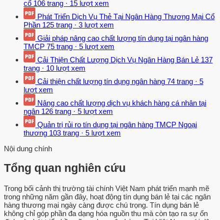
cổ
106 trang
·
15 lượt xem
Phát Triển Dịch Vụ Thẻ Tại Ngân Hàng Thương Mại Cổ
Phần
125 trang
·
3 lượt xem
Giải pháp nâng cao chất lượng tín dụng tại ngân hàng
TMCP
75 trang
·
5 lượt xem
Cải Thiện Chất Lượng Dịch Vụ Ngân Hàng Bán Lẻ
137
trang
·
10 lượt xem
Cải thiện chất lượng tín dụng ngân hàng
74 trang
·
5
lượt xem
Nâng cao chất lượng dịch vụ khách hàng cá nhân tại
ngân
126 trang
·
5 lượt xem
Quản trị rủi ro tín dụng tại ngân hàng TMCP Ngoại
thương
103 trang
·
5 lượt xem
Nội dung chính
Tổng quan nghiên cứu
Trong bối cảnh thị trường tài chính Việt Nam phát triển mạnh mẽ
trong những năm gần đây, hoạt động tín dụng bán lẻ tại các ngân
hàng thương mại ngày càng được chú trọng. Tín dụng bán lẻ
không chỉ góp phần đa dạng hóa nguồn thu mà còn tạo ra sự ổn