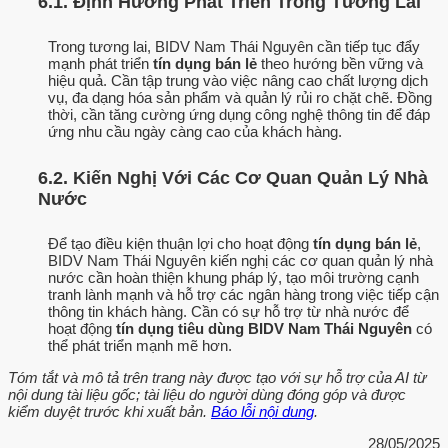
6.1. Định Hướng Phát Triển Trong Tương Lai
Trong tương lai, BIDV Nam Thái Nguyên cần tiếp tục đẩy
mạnh phát triển
tín dụng bán lẻ
theo hướng bền vững và
hiệu quả. Cần tập trung vào việc nâng cao chất lượng dịch
vụ, đa dạng hóa sản phẩm và quản lý rủi ro chặt chẽ. Đồng
thời, cần tăng cường ứng dụng công nghệ thông tin để đáp
ứng nhu cầu ngày càng cao của khách hàng.
6.2. Kiến Nghị Với Các Cơ Quan Quản Lý Nhà
Nước
Để tạo điều kiện thuận lợi cho hoạt động
tín dụng bán lẻ
,
BIDV Nam Thái Nguyên kiến nghị các cơ quan quản lý nhà
nước cần hoàn thiện khung pháp lý, tạo môi trường cạnh
tranh lành mạnh và hỗ trợ các ngân hàng trong việc tiếp cận
thông tin khách hàng. Cần có sự hỗ trợ từ nhà nước để
hoạt động
tín dụng tiêu dùng BIDV Nam Thái Nguyên
có
thể phát triển mạnh mẽ hơn.
Tóm tắt và mô tả trên trang này được tạo với sự hỗ trợ của AI từ
nội dung tài liệu gốc; tài liệu do người dùng đóng góp và được
kiểm duyệt trước khi xuất bản.
Báo lỗi nội dung
.
28/05/2025