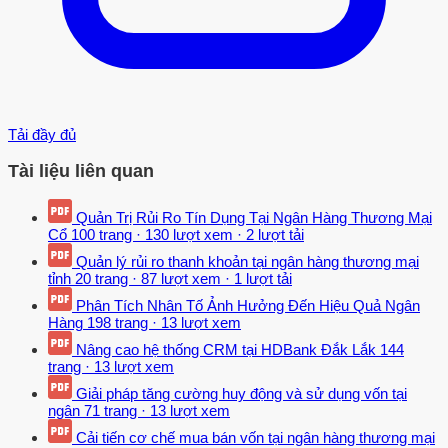
Tải đầy đủ
Tài liệu liên quan
Quản Trị Rủi Ro Tín Dụng Tại Ngân Hàng Thương Mại
Cổ
100 trang
·
130 lượt xem
·
2 lượt tải
Quản lý rủi ro thanh khoản tại ngân hàng thương mại
tỉnh
20 trang
·
87 lượt xem
·
1 lượt tải
Phân Tích Nhân Tố Ảnh Hưởng Đến Hiệu Quả Ngân
Hàng
198 trang
·
13 lượt xem
Nâng cao hệ thống CRM tại HDBank Đắk Lắk
144
trang
·
13 lượt xem
Giải pháp tăng cường huy động và sử dụng vốn tại
ngân
71 trang
·
13 lượt xem
Cải tiến cơ chế mua bán vốn tại ngân hàng thương mại