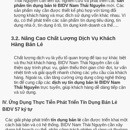
Thái Nguyên cần liên tục nghiên cứu và phát triển các
sản
phẩm tín dụng bán lẻ BIDV Nam Thái Nguyên
mới. Các
sản phẩm này cần được thiết kế phù hợp với từng đối
tượng khách hàng và mục đích sử dụng vốn khác nhau. Ví
dụ, có thể phát triển các sản phẩm tín dụng tiêu dùng, tín
dụng nhà ở, tín dụng ô tô, tín dụng kinh doanh cá thể….
3.2. Nâng Cao Chất Lượng Dịch Vụ Khách
Hàng Bán Lẻ
Chất lượng dịch vụ là yếu tố quan trọng để tạo sự khác biệt
và thu hút khách hàng. BIDV Nam Thái Nguyên cần cải
thiện quy trình phục vụ, giảm thiểu thời gian chờ đợi, tư vấn
nhiệt tình và giải quyết nhanh chóng các yêu cầu của khách
hàng. Ngoài ra, cần tăng cường ứng dụng công nghệ thông
tin để cung cấp các
dịch vụ tín dụng bán lẻ BIDV Nam
Thái Nguyên
trực tuyến, giúp khách hàng dễ dàng tiếp cận
và sử dụng.
IV. Ứng Dụng Thực Tiễn Phát Triển Tín Dụng Bán Lẻ
BIDV 57 ký tự
Các giải pháp phát triển
tín dụng bán lẻ
cần được triển khai một
cách bài bản và có hệ thống. BIDV Nam Thái Nguyên cần xây
dựng kế hoạch cụ thể, phân công trách nhiệm rõ ràng và thường